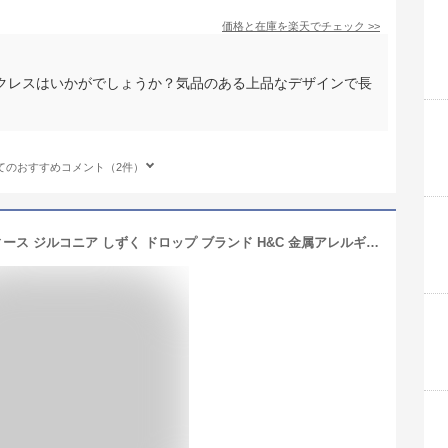
価格と在庫を
楽天
でチェック
>>
クレスはいかがでしょうか？気品のある上品なデザインで長
てのおすすめコメント（2件）
ダンシングストーン ネックレス レディース ジルコニア しずく ドロップ ブランド H&C 金属アレルギー 揺れる 馬蹄 ホースシュー しずく クロスフォー CZ シンプル ペンダント ジュエリー アクセサリー 母の日 プレゼント 女性 誕生日 30代 40代 50代 大人 可愛い 彼女 喜ぶ