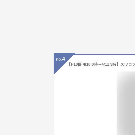
4
no.