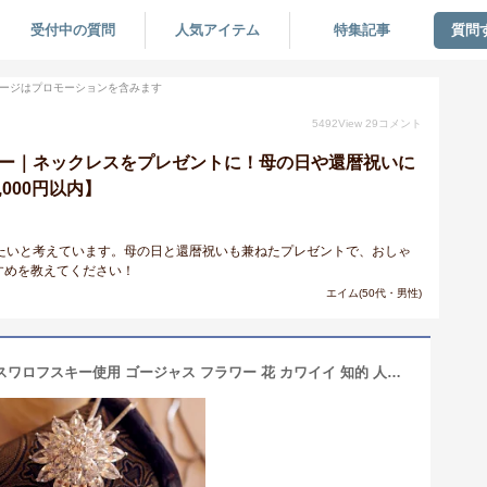
受付中の質問
人気アイテム
特集記事
質問
ージはプロモーションを含みます
5492
View
29
コメント
キー｜ネックレスをプレゼントに！母の日や還暦祝いに
000円以内】
たいと考えています。母の日と還暦祝いも兼ねたプレゼントで、おしゃ
すめを教えてください！
エイム(50代・男性)
ネックレス ロングネックレス 超高級 スワロフスキー使用 ゴージャス フラワー 花 カワイイ 知的 人気 おしゃれ ギフト 記念日 自分へのご褒美 結婚式 パーティー 綺麗 大人可愛い 女性 ジュエリー アクセサリー ジュジュルナ jujuluna