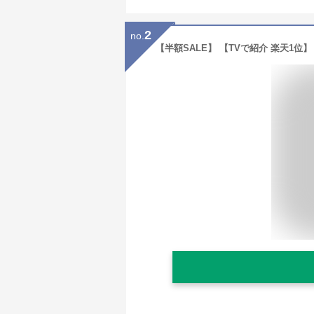
2
no.