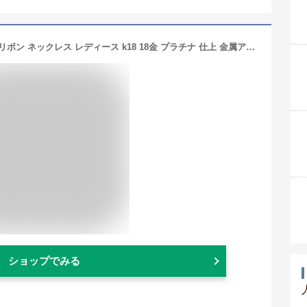
【半額SALE】 【TVで紹介 楽天1位】リボン ネックレス レディース k18 18金 プラチナ 仕上 金属アレルギー 対応 シンプル 普段使い プレゼント 女性 20代 30代 40代 50代 大人 母 彼女 妻 結婚 記念日 誕生日 女友達 ギフト カーブノット【優】【P】
ショップでみる