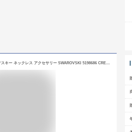
【P10倍 4/10 0時～4/11 9時】スワロフスキー ネックレス アクセサリー SWAROVSKI 5198686 CREATIVITY CIRCLE ペンダント レディース シルバー