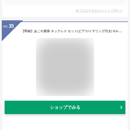
全てのおすすめコメント
(
1
件)
>
15
no.
【即納】あこや真珠 ネックレス セット(ピアス/イヤリング付き) 8.0-8.5mm《冠婚葬祭におすすめ》 本真珠 2点セット [n1]【WEB限定】（パールネックレス 真珠ネックレス冠婚葬祭 フォーマル 入学式 卒業式 成人式）
ショップでみる