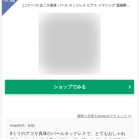
[ニナーズ] あこや真珠 パール ネックレス ピアス イヤリング 冠婚葬祭用 セット 保証書 ケース アコヤ真珠 本真珠 ホワイト アクセサリー フォーマル 8mm (ネックレス【44cm】, クラスプ【A(ビーンズ)】＆ピアス)
ショップでみる
価格と在庫を
Amazon
でチェック
>>
Kelly(50代・女性)
8ミリのアコヤ真珠のパールネックレスで、とてもおしゃれ