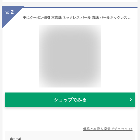
2
no.
更にクーポン値引 本真珠 ネックレス パール 真珠 パールネックレス フォーマル 冠婚葬祭 ピアス イヤリング セット あこや真珠 入学式 卒業式 卒園式 ピンク 真珠ネックレス アコヤ真珠 あこや 8.0-8.5mm 二十歳 誕生日 娘 母 プレゼント ギフト 女性 成人式 結婚式
ショップでみる
価格と在庫を
楽天
でチェック
>>
donmai