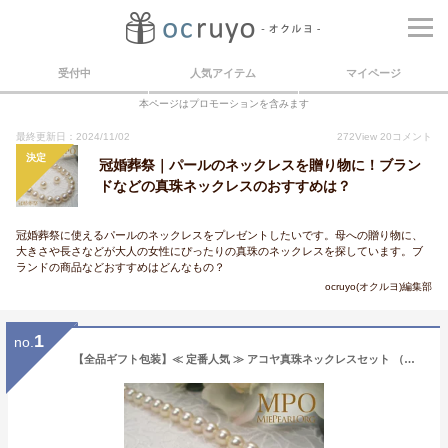
受付中
人気アイテム
マイページ
本ページはプロモーションを含みます
最終更新日：2024/11/02
272
View
20
コメント
決定
冠婚葬祭｜パールのネックレスを贈り物に！ブラン
ドなどの真珠ネックレスのおすすめは？
冠婚葬祭に使えるパールのネックレスをプレゼントしたいです。母への贈り物に、
大きさや長さなどが大人の女性にぴったりの真珠のネックレスを探しています。ブ
ランドの商品などおすすめはどんなもの？
ocruyo(オクルヨ)編集部
1
no.
【全品ギフト包装】≪ 定番人気 ≫ アコヤ真珠ネックレスセット （イヤリング/ピアス） 約7.5-8.0mm SV y-n-1273 三重県真珠加工販売協同組合［色味指定不可］