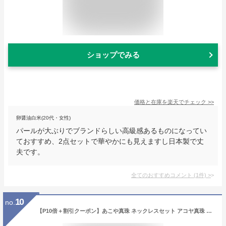
ショップでみる
価格と在庫を
楽天
でチェック
>>
卵醤油白米(20代・女性)
パールが大ぶりでブランドらしい高級感あるものになってい
ておすすめ、2点セットで華やかにも見えますし日本製で丈
夫です。
全てのおすすめコメント
(
1
件)
>
10
no.
【P10倍＋割引クーポン】あこや真珠 ネックレスセット アコヤ真珠 ピアス/イヤリング 無調色 ホワイト 白 7mm 7.5mm 本真珠 2点セット パールネックレス 冠婚葬祭 フォーマル 入学式 厄除け 卒業式 成人式 本物 30周年