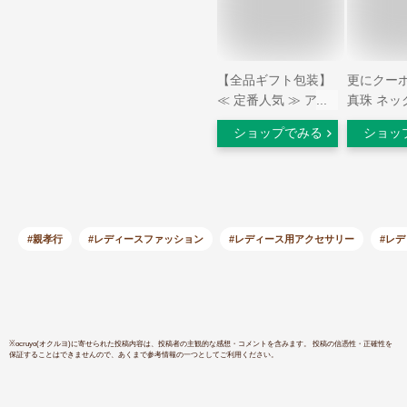
【全品ギフト包装】
更にクーポ
≪ 定番人気 ≫ アコ
真珠 ネッ
ヤ真珠ネックレスセ
ール 真珠
ショップでみる
ショッ
ット （イヤリング/
ックレス 
ピアス） 約7.5-
冠婚葬祭 
8.0mm SV y-n-1273
ヤリング 
三重県真珠加工販売
こや真珠 
協同組合［色味指定
業式 卒園
不可］
真珠ネック
#親孝行
#レディースファッション
#レディース用アクセサリー
#レ
ヤ真珠 あこ
8.5mm 
日 娘 母
ギフト 女
結婚式
※
ocruyo(オクルヨ)
に寄せられた投稿内容は、投稿者の主観的な感想・コメントを含みます。 投稿の信憑性・正確性を
保証することはできませんので、あくまで参考情報の一つとしてご利用ください。