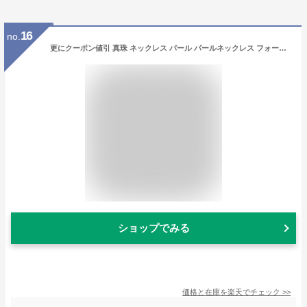
16
no.
更にクーポン値引 真珠 ネックレス パール パールネックレス フォーマル 冠婚葬祭 ピアス イヤリング セット あこや真珠 本真珠 入学式 卒業式 卒園式 ピンク 真珠ネックレス アコヤ真珠 あこや 7.5-8.0mm 二十歳 誕生日 娘 母 プレゼント ギフト 女性 成人式 結婚式
ショップでみる
価格と在庫を
楽天
でチェック
>>