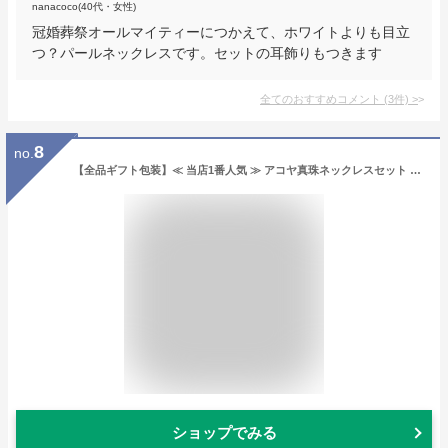
nanacoco(40代・女性)
冠婚葬祭オールマイティーにつかえて、ホワイトよりも目立
つ？パールネックレスです。セットの耳飾りもつきます
全てのおすすめコメント
(
3
件)
>
8
no.
【全品ギフト包装】≪ 当店1番人気 ≫ アコヤ真珠ネックレスセット （イヤリング/ピアス） 約7.0-7.5mm SV y-n-1102 三重県真珠加工販売協同組合［色味指定不可］
ショップでみる