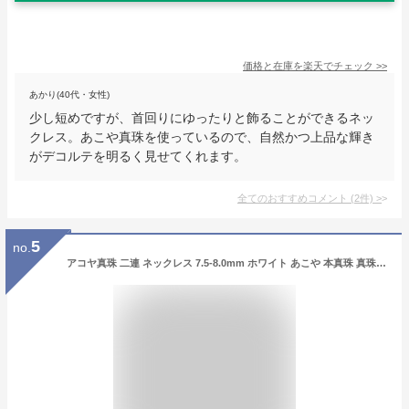
価格と在庫を
楽天
でチェック
>>
あかり(40代・女性)
少し短めですが、首回りにゆったりと飾ることができるネッ
クレス。あこや真珠を使っているので、自然かつ上品な輝き
がデコルテを明るく見せてくれます。
全てのおすすめコメント
(
2
件)
>
5
no.
アコヤ真珠 二連 ネックレス 7.5-8.0mm ホワイト あこや 本真珠 真珠 あこや真珠 パール ギフト プレゼント フォーマル カジュアル 冠婚葬祭 パ