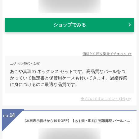
ショップでみる
価格と在庫を
楽天
でチェック
>>
ニジマル(40代・女性)
あこや真珠の ネックレス セットです。高品質なパールをつ
かっていて鑑定書と保管用ケースも付いてきます。冠婚葬祭
に身につけるのに最適な品質です。
全てのおすすめコメント
(
1
件)
>
14
no.
【本日表示価格から10％OFF】【あす楽・即納】冠婚葬祭 パールネックレス 真珠ネックレス 8.0 7.5 ネックレス 冠婚葬祭 入学式 卒業式 フォーマル アコヤ真珠 あこや真珠 ネックレス 成人式 あこや 本真珠ネックレス フォーマルネックレス