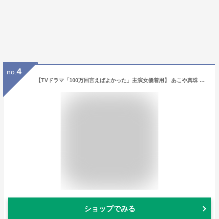
4
no.
【TVドラマ「100万回言えばよかった」主演女優着用】 あこや真珠 ネックレス 7.5-8.0mm 保証書付 アコヤ真珠 あこや アコヤ パール 真珠 本真珠 ホワイト ピアス イヤリング アクセサリー フォーマル 冠婚葬祭 結婚式 お葬式 お通夜 法事 入学式 卒業式 N775-4570 送料無料
ショップでみる