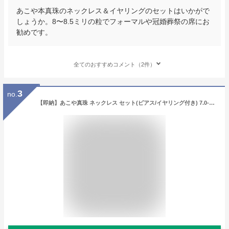
あこや本真珠のネックレス＆イヤリングのセットはいかがで
しょうか。8〜8.5ミリの粒でフォーマルや冠婚葬祭の席にお
勧めです。
全てのおすすめコメント（2件）
3
no.
【即納】あこや真珠 ネックレス セット(ピアス/イヤリング付き) 7.0-7.5mm《冠婚葬祭におすすめ》 本真珠 2点セット [n1]【WEB限定】[人気 ロングセラー]（パールネックレス 真珠ネックレス冠婚葬祭 フォーマル 入学式 卒業式 成人式）