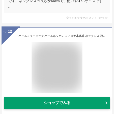
です。ネックレスの長さが44cmで、使いやすいサイズです
。
全てのおすすめコメント
(
1
件)
>
12
no.
パールミュージック パールネックレス アコヤ本真珠 ネックレス 冠婚葬祭 約7.5-8.0mm 42cm シルバー 父 ユニセックス
ショップでみる