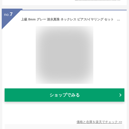
7
no.
上級 8mm グレー 淡水真珠 ネックレス ピアス/イヤリング セット 贅沢な大粒の美珠 シルバーグレー 品良く華やか 冠婚葬祭どの場面でも使えます
ショップでみる
価格と在庫を
楽天
でチェック
>>