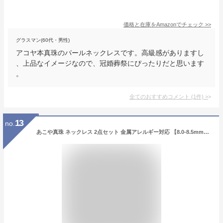
価格と在庫を
Amazon
でチェック
>>
グラスマン(60代・男性)
アコヤ本真珠のパールネックレスです。高級感がありますし
、上品なイメージなので、冠婚葬祭にぴったりだと思います
。
全てのおすすめコメント
(
1
件)
>
13
no.
あこや真珠 ネックレス 2点セット 金属アレルギー対応 【8.0-8.5mm】 (ピアス / ノンホールピアス) デビューサイズ フォーマル レディース 鑑定書 保管用ケース付 冠婚葬祭 アコヤ パール Seashore シーショア