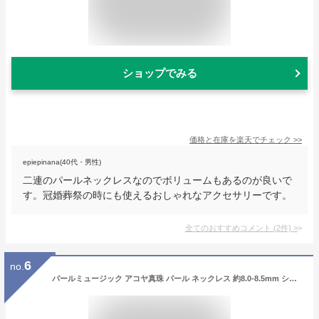
ショップでみる
価格と在庫を
楽天
でチェック
>>
epiepinana(40代・男性)
二連のパールネックレスなのでボリュームもあるのが良いで
す。冠婚葬祭の時にも使えるおしゃれなアクセサリーです。
全てのおすすめコメント
(
2
件)
>
6
no.
パールミュージック アコヤ真珠 パール ネックレス 約8.0-8.5mm シルバー SV 黒染 結婚式 葬儀 冠婚葬祭 父 ユニセックス