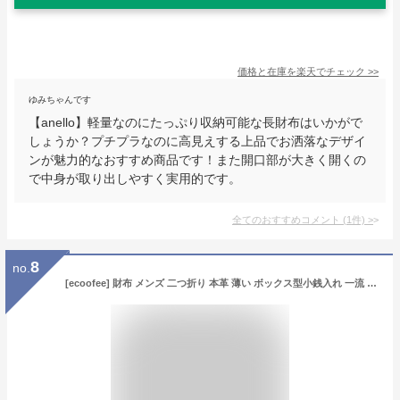
価格と在庫を
楽天
でチェック
>>
ゆみちゃんです
【anello】軽量なのにたっぷり収納可能な長財布はいかがで
しょうか？プチプラなのに高見えする上品でお洒落なデザイ
ンが魅力的なおすすめ商品です！また開口部が大きく開くの
で中身が取り出しやすく実用的です。
全てのおすすめコメント
(
1
件)
>
8
no.
[ecoofee] 財布 メンズ 二つ折り 本革 薄い ボックス型小銭入れ 一流 の 財布 職人 が 作る 二つ折り財布 サイフ コンパクト (Black)