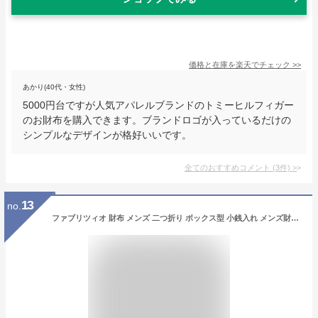
価格と在庫を
楽天
でチェック
>>
あかり(40代・女性)
5000円台ですが人気アパレルブランドのトミーヒルフィガー
のお財布を購入できます。ブランドロゴが入っているだけの
シンプルなデザインが格好いいです。
全てのおすすめコメント
(
3
件)
>
13
no.
ファブリツィオ 財布 メンズ 二つ折り ボックス型 小銭入れ メンズ財布 薄い 柔らかい 使いやすい イタリアン レザー 一流の革職人が作る 大容量 本革 (ブラウン)