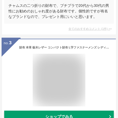
チャムスの二つ折りの財布で、プチプラで20代から30代の男
性にお勧めのおしゃれ度がある財布です。個性的ですが有名
なブランドなので、プレゼント用にいいと思います。
全てのおすすめコメント
(
1
件)
>
3
no.
財布 本革 栃木レザー コンパクト財布 L字ファスナーメンズ レディース 手作り 日本製 全7色 DARK BROWN(ダークブラウン, 横12cmx高さ9．5cmx厚さ5mm)
ショップでみる