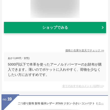
ショップでみる
価格と在庫を
楽天
でチェック
>>
あかり(40代・女性)
5000円以下で本革を使ったアーノルドパーマーのお財布が購
入できます。薄いのでポケットに入れやすく、荷物を少なく
したい方におすすめです。
全てのおすすめコメント
(
10
件)
>
19
no.
二つ折り財布 財布 栃木レザー JITAN ジタン 小さい コンパクト ミニ財布 メンズ財布 二つ折り 折りたたみ 薄い 本革 牛革 レザー 大容量 多機能 シンプル 使いやすい レディース キャッシュレス コインケース カード 小銭入れ サイフ 日本製 HUKURO