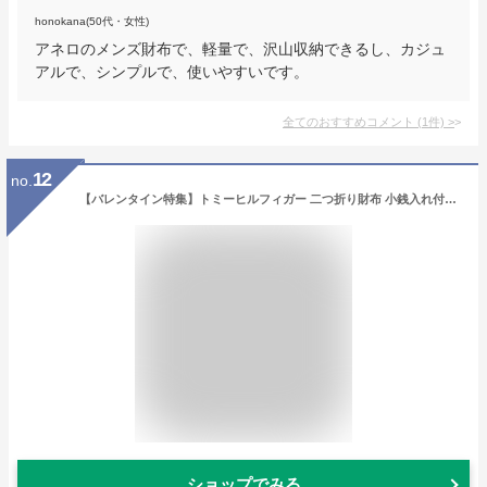
honokana(50代・女性)
アネロのメンズ財布で、軽量で、沢山収納できるし、カジュ
アルで、シンプルで、使いやすいです。
全てのおすすめコメント
(
1
件)
>
12
no.
【バレンタイン特集】トミーヒルフィガー 二つ折り財布 小銭入れ付き メンズ TOMMY HILFIGER Wallet ブラック BLACK 31TL25X012 001 【送料無料♪】 ギフト プレゼント 男性 女性 誕生日
ショップでみる