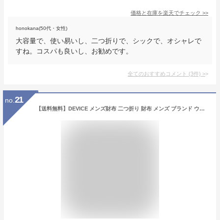
価格と在庫を
楽天
でチェック
>>
honokana(50代・女性)
大容量で、使い易いし、二つ折りで、シックで、オシャレで
すね。コスパも良いし、お勧めです。
全てのおすすめコメント
(
3
件)
>
21
no.
【送料無料】DEVICE メンズ財布 二つ折り 財布 メンズ ブランド ウォレット 2つ折り財布 折り財布 DEVICE メンズ財布 カードがたくさん入る カード収納 札入れ 小銭入れ レザー 本革 かっこいい おしゃれ