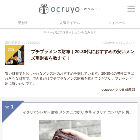
受付中
人気アイテム
マイページ
本ページはプロモーションを含みます
最終更新日：2026/03/09
9849
View
36
コメント
決定
プチプラメンズ財布｜20-30代におすすめの安いメン
ズ用財布を教えて！
安い財布でもおしゃれなメンズ用のおすすめを探しています。20-30代の男性に喜ば
れそうな財布で、できるだけプチプラなメンズ財布を教えてください。プレゼント
用に買いたいです。
ocruyo(オクルヨ)編集部
1
no.
イタリアンレザー 財布 メンズ 二つ折り 本革 イタリア コンパクト 男性 折財布使いやすい 軽量 実用的 機能的 ブランド 人気贈り物 誕生日 プレゼント 旦那 息子 ギフト 父の日入学祝 卒業祝 就職祝 L字ファスナー ウォレット