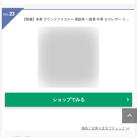
23
no.
【特価】本革 ラウンドファスナー 長財布 一枚革 牛革 カウレザー リアルレザー 長サイフ 本皮 皮革 おしゃれ シンプル レディース メンズ ギフト プレゼント 春財布 メンズ レディース 全4色 送料無料 返品交換不可
ショップでみる
価格と在庫を
楽天
でチェック
>>