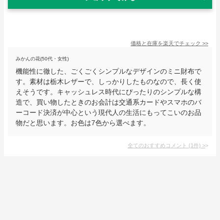
価格と在庫を
楽天
でチェック
>>
みかんの花(50代・女性)
機能性に徹した、ごくごくシンプルなデザインのミニ財布で
す。素材は栃木レザーで、しっかりしたものなので、長く使
えそうです。キャッシュレス時代にぴったりのシンプルな構
造で、買い物したときのお会計は交通系カードやスマホのバ
ーコード決済が中心という現代人の生活にもってこいのお品
物だと思います。お色は7色から選べます。
全てのおすすめコメント
(
1
件)
>