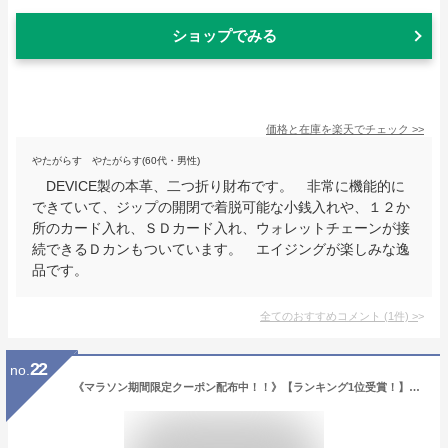
ショップでみる
価格と在庫を
楽天
でチェック
>>
やたがらす やたがらす(60代・男性)
DEVICE製の本革、二つ折り財布です。 非常に機能的に
できていて、ジップの開閉で着脱可能な小銭入れや、１２か
所のカード入れ、ＳＤカード入れ、ウォレットチェーンが接
続できるＤカンもついています。 エイジングが楽しみな逸
品です。
全てのおすすめコメント
(
1
件)
>
22
no.
《マラソン期間限定クーポン配布中！！》【ランキング1位受賞！】上質なイタリアンカーボンレザー ラウンドファスナー《GRACE》 長財布 メンズ 財布 大容量 革 本革 牛革 人気 男性 イタリアン ギフト サイフ 長サイフ プレゼント コードバン ロングウォレット