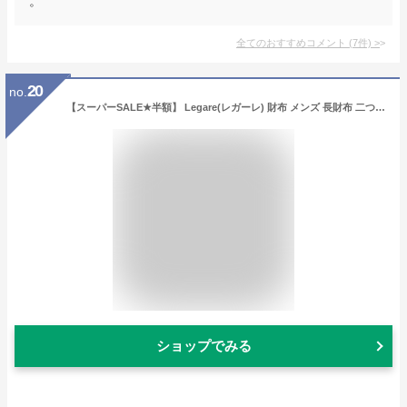
。
全てのおすすめコメント
(
7
件)
>
20
no.
【スーパーSALE★半額】 Legare(レガーレ) 財布 メンズ 長財布 二つ折り 本革 革 カーボンレザー レザー ブランド 小銭入れ付き コインケース L字ファスナー 二つ折り財布 2つ折り レディース 化粧箱付き ギフト
ショップでみる