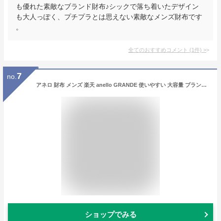
も優れた素敵なブランド財布♪シックで落ち着いたデザイン
も大人っぽく、プチプラとは思えない素敵なメンズ財布です
。
全てのおすすめコメント
(
1
件)
>
7
no.
アネロ 財布 メンズ 楽天 anello GRANDE 使いやすい 大容量 ブランド 長財布 レディース 軽量 軽い ラウンドファスナー おしゃれ シンプル 無地 ロゴ 大人 かわいい 小銭入れあり ロングウォレット 大学生 高校生 ギフト プレゼント バレンタインデー ホワイトデー
ショップでみる