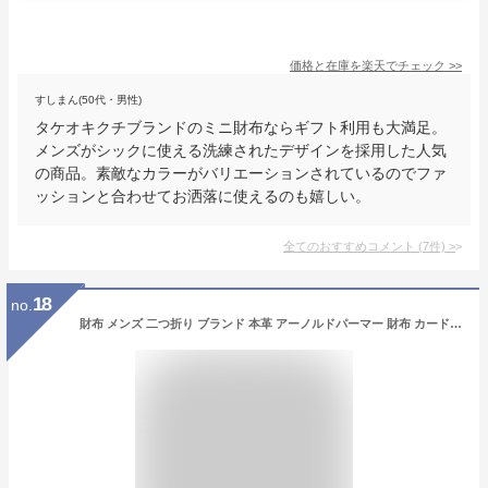
価格と在庫を
楽天
でチェック
>>
すしまん(50代・男性)
タケオキクチブランドのミニ財布ならギフト利用も大満足。
メンズがシックに使える洗練されたデザインを採用した人気
の商品。素敵なカラーがバリエーションされているのでファ
ッションと合わせてお洒落に使えるのも嬉しい。
全てのおすすめコメント
(
7
件)
>
18
no.
財布 メンズ 二つ折り ブランド 本革 アーノルドパーマー 財布 カードがたくさん入る 小銭入れあり 軽量 コンパクト 薄型 薄い イタリーレザーイタリア トスカーナ ベジタブルレザー 誕プレ 誕生日 バースデー 父の日 プレゼント皮 革 ap3540