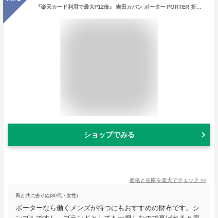
『楽天カード利用で最大P12倍』 吉田カバン ポーター PORTER 折財布 ミニ財布 【DRAWING/ドローイング】 650-08616 ブランド メンズ 男性用 サイフ 小銭入れあり あす楽 送料無料 プレゼント ギフト ラッピング無料 通販 一粒万倍日 吉日 父の日 敬老の日
ショップでみる
価格と在庫を
楽天
でチェック
>>
風と共に去りぬ(30代・女性)
ポーターなら働くメンズが持つにもおすすめの財布です。シ
ンプルですし、ブランドとしても一押しなので喜ばれると思