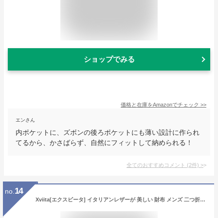
ショップでみる
価格と在庫を
Amazon
でチェック
>>
エンさん
内ポケットに、ズボンの後ろポケットにも薄い設計に作られ
てるから、かさばらず、自然にフィットして納められる！
全てのおすすめコメント
(
2
件)
>
14
no.
Xviita[エクスビータ] イタリアンレザーが 美しい 財布 メンズ 二つ折り 品質証明書 イタリア IL PONTE社 MEDUCEO LUX 緑 (ダークグリーン)