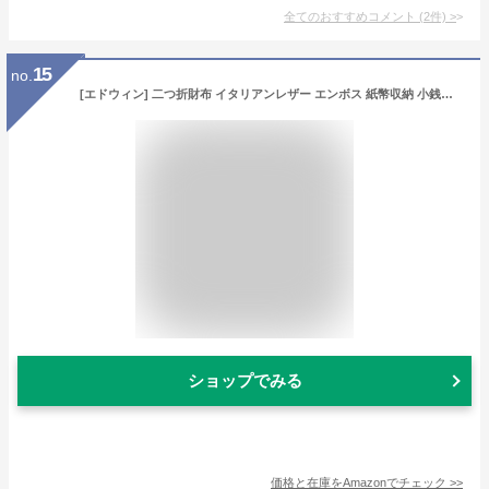
全てのおすすめコメント
(
2
件)
>
15
no.
[エドウィン] 二つ折財布 イタリアンレザー エンボス 紙幣収納 小銭収納 カードポケット 22219021 71.ダークブラウン
ショップでみる
価格と在庫を
Amazon
でチェック
>>