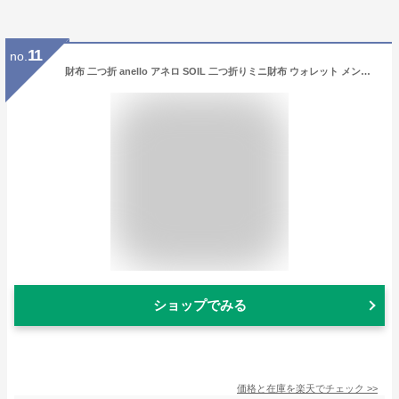
11
no.
財布 二つ折 anello アネロ SOIL 二つ折りミニ財布 ウォレット メンズ レディース 人気 ユニセックス 通学 通勤 おしゃれ カジュアル シンプル 無地 コンパクト 小さい 小さめ AJT0526
ショップでみる
価格と在庫を
楽天
でチェック
>>