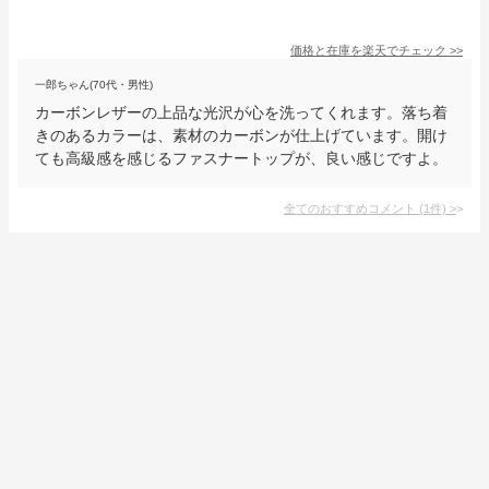
価格と在庫を
楽天
でチェック
>>
一郎ちゃん(70代・男性)
カーボンレザーの上品な光沢が心を洗ってくれます。落ち着
きのあるカラーは、素材のカーボンが仕上げています。開け
ても高級感を感じるファスナートップが、良い感じですよ。
全てのおすすめコメント
(
1
件)
>