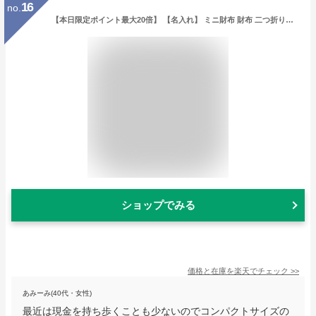
16
no.
【本日限定ポイント最大20倍】 【名入れ】 ミニ財布 財布 二つ折り財布 メンズ 二つ折り コンパクト ラウンドファスナー 黒 ブラウン 茶色 おしゃれ 個性的 人気 かっこいい デザイン 高校生 本革 革 レザー 入学祝い ブランド プレゼント 機能性 通学 日本製 名前入り
ショップでみる
価格と在庫を
楽天
でチェック
>>
あみーみ(40代・女性)
最近は現金を持ち歩くことも少ないのでコンパクトサイズの