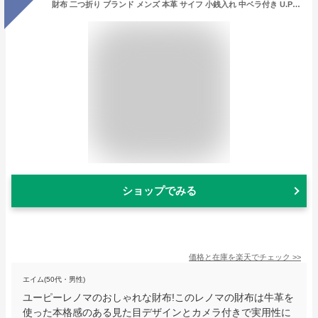
財布 二つ折り ブランド メンズ 本革 サイフ 小銭入れ 中ベラ付き U.Prenoma U.P レノマ No:61R643 札入れ 牛革 パスケース レザー 財布 化粧箱入り 就職 卒業 入学 お祝い ギフト 贈り物 プレゼント
ショップでみる
価格と在庫を
楽天
でチェック
>>
エイム(50代・男性)
ユーピーレノマのおしゃれな財布!このレノマの財布は牛革を
使った本格感のある見た目デザインとカメラ付きで実用性に