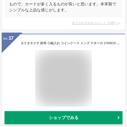
もので、カードが多く入るものが良いと思います。本革製で
シンプルな上品な感じがします。
全てのおすすめコメント
(
10
件)
>
17
no.
タケオキクチ 財布 小銭入れ コインケース メンズ テネーロ 1704519 TAKEO KIKUCHI 本革 ギフト プレゼント 牛革 大人 クロムレザー ブランド専用BOX付き[DL10][即日発送]
ショップでみる