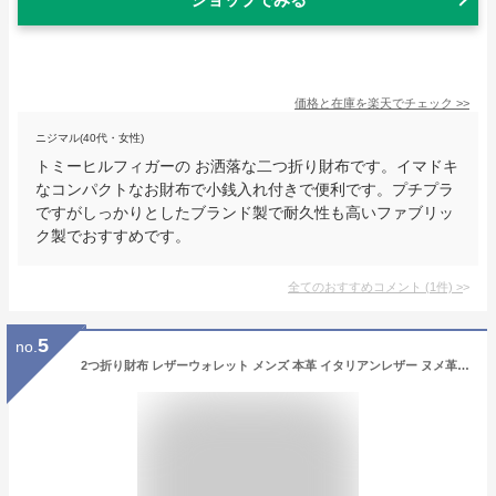
価格と在庫を
楽天
でチェック
>>
ニジマル(40代・女性)
トミーヒルフィガーの お洒落な二つ折り財布です。イマドキ
なコンパクトなお財布で小銭入れ付きで便利です。プチプラ
ですがしっかりとしたブランド製で耐久性も高いファブリッ
ク製でおすすめです。
全てのおすすめコメント
(
1
件)
>
5
no.
2つ折り財布 レザーウォレット メンズ 本革 イタリアンレザー ヌメ革 メンズ財布 ナチュラル タン 【ギフト】 【あす楽】 lw171