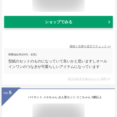
ショップでみる
価格と在庫を
楽天
でチェック
>>
卵醤油白米(20代・女性)
型紙のセットのものになっていて良いかと思いますしオール
インワンのつなぎが可愛らしいアイテムになっています
全てのおすすめコメント
(
1
件)
>
5
no.
パイロット メルちゃん お人形セット りこちゃん 3歳以上