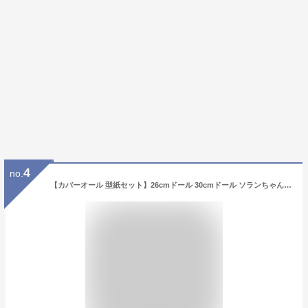
4
no.
【カバーオール 型紙セット】26cmドール 30cmドール ソランちゃんサイズ と ぽぽちゃんサイズ 2サイズ入り お人形 服 作り方 型紙 けーことん 赤ちゃん お世話 つなぎ オールインワン