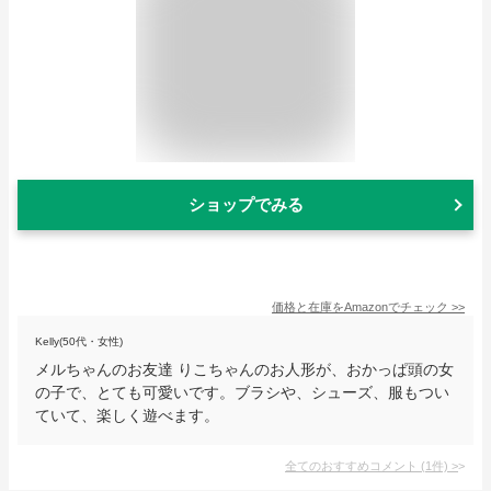
ショップでみる
価格と在庫を
Amazon
でチェック
>>
Kelly(50代・女性)
メルちゃんのお友達 りこちゃんのお人形が、おかっぱ頭の女
の子で、とても可愛いです。ブラシや、シューズ、服もつい
ていて、楽しく遊べます。
全てのおすすめコメント
(
1
件)
>