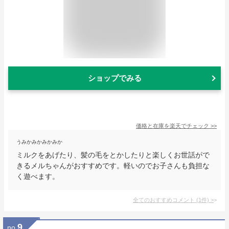
ショップでみる
価格と在庫を
楽天
でチェック
>>
うみかみかみかみか
ミルクをあげたり、髪の毛をとかしたりと楽しくお世話がで
きるメルちゃんがおすすめです。軽いのでお子さんも負担な
く遊べます。
全てのおすすめコメント
(
1
件)
>
9
no.