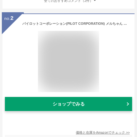
全てのおすすめコメント（2件）
2
no.
パイロットコーポレーション(PILOT CORPORATION) メルちゃん お人形セット入門セット (NEW)
ショップでみる
価格と在庫を
Amazon
でチェック
>>