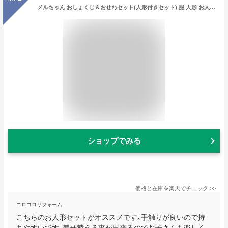
メルちゃん おしょくじ＆おせわセット(人形付きセット) 服 人形 お人形さんごっこ 髪型 色変わる お風呂 キレイ 知育 ブラシ お世話 だっこ ミルク ごはん ご飯 おむつ 着替え おもちゃ こども 子供 女の子 人形遊び 8歳
ショップでみる
価格と在庫を
楽天
でチェック
>>
コロコロリフォーム
こちらのお人形セットがオススメです｡手触りが良いので持
ちやすいです｡着せ替える事が出来るのでお子さんも楽しく