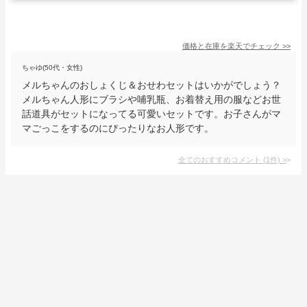
価格と在庫を
楽天
でチェック
>>
ちゃゆ(50代・女性)
メルちゃんのおしょくじ＆おせわセットはいかがでしょう？
メルちゃん人形にブラシや哺乳瓶、お着替え用の服などお世
話道具がセットになってる可愛いセットです。お子さんがマ
マごっこをするのにぴったりなお人形です。
全てのおすすめコメント
(
1
件)
>