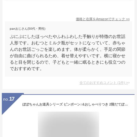
価格と在庫を
Amazon
でチェック
>>
panおじさん(50代・男性)
ぷにぷにしたほっぺたやふわふわした手触りが特徴のお世話
人形です。おむつとミルク瓶がセットになっていて、赤ちゃ
んのお世話ごっごを楽しめます。体が柔らかく、手足の関節
が自由に曲げられるため、着せ替えやすいです。横に寝かせ
ると目を閉じるので、子どもと一緒に眠るときにも役立つの
でおすすめです。
全てのおすすめコメント
(
1
件)
>
17
no.
ぽぽちゃんお道具シリーズ ピンポーン♪&おしゃべりつき 2階だてぽぽちゃん家 & ぽぽちゃんのお買いものベビーカー カゴ&お世話テーブルつき ラズベリーピンク【セット買い】