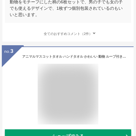
動物をモチーフにした柄の6枚セットで、男の子でも女の子
でも使えるデザインで、1枚ずつ個別包装されているのもい
いと思います。
全てのおすすめコメント（2件）
3
no.
アニマルマスコットタオル ハンドタオル かわいい 動物 ループ付きタオル 保育園 幼稚園 タオル 洗面所 ふわふわ やわらか パイル ハンドタオル 手拭き キッチン布巾 子供 ベビー 赤ちゃん 女の子 男の子 出産祝い ギフト 贈り物