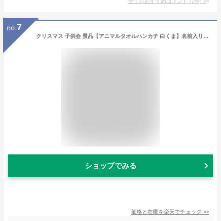
全てのおすすめコメント
(
7
件)
>
7
no.
クリスマス 子供会 景品【アニマルタオルハンカチ 白くま】名前入り ハンカチ 今治タオル プチギフト 雑貨 名入れ 子供 タオルハンカチ ギフト ノベルティ 粗品 結婚式 ハンドタオル 保育園 幼稚園 記念品 販売 子供 送別 会 プレゼント 子供会プレゼント
ショップでみる
価格と在庫を
楽天
でチェック
>>