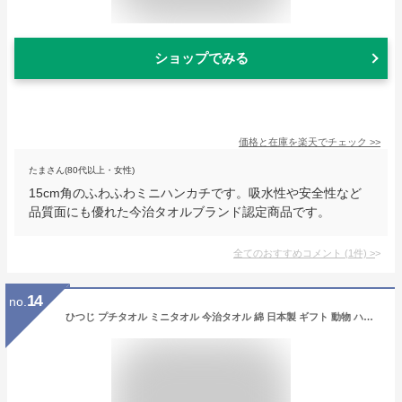
ショップでみる
価格と在庫を
楽天
でチェック
>>
たまさん(80代以上・女性)
15cm角のふわふわミニハンカチです。吸水性や安全性など
品質面にも優れた今治タオルブランド認定商品です。
全てのおすすめコメント
(
1
件)
>
14
no.
ひつじ プチタオル ミニタオル 今治タオル 綿 日本製 ギフト 動物 ハンカチ タオル おしぼり 子供 出産祝い プレゼント