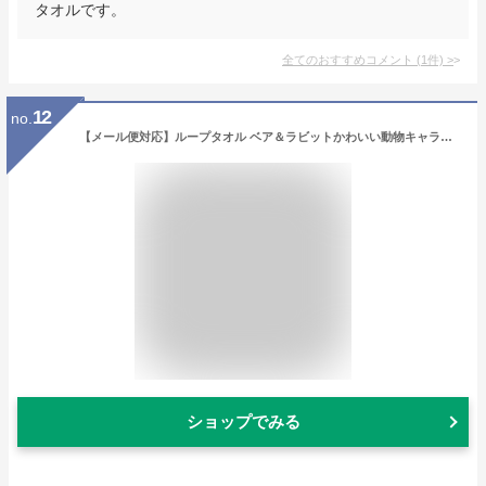
タオルです。
全てのおすすめコメント
(
1
件)
>
12
no.
【メール便対応】ループタオル ベア＆ラビットかわいい動物キャラクターうさぎとくま柄。幼稚園・保育園の子供キッズの男の子女の子に人気♪便利なフック紐付の大判・厚手パイル地手拭きタオル♪もこもこやわらかいコットン綿素材でしっかり吸収速乾♪
ショップでみる