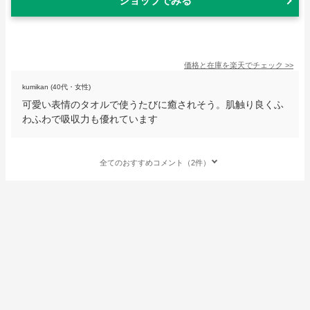
ショップでみる
価格と在庫を
楽天
でチェック
>>
kumikan (40代・女性)
可愛い表情のタオルで使うたびに癒されそう。肌触り良くふ
わふわで吸収力も優れています
全てのおすすめコメント（2件）