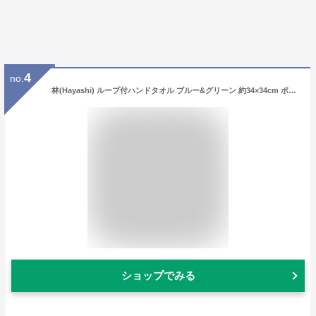
4
no.
林(Hayashi) ループ付ハンドタオル ブルー&グリーン 約34×34cm ポケットタウン うきうきポケット 柄違い2枚セット WG807110 2枚入
ショップでみる