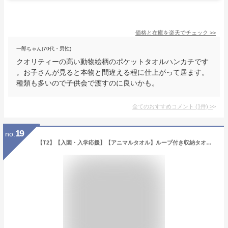
価格と在庫を
楽天
でチェック
>>
一郎ちゃん(70代・男性)
クオリティーの高い動物絵柄のポケットタオルハンカチです
。お子さんが見ると本物と間違える程に仕上がって居ます。
種類も多いので子供会で渡すのに良いかも。
全てのおすすめコメント
(
1
件)
>
19
no.
【T2】【入園・入学応援】【アニマルタオル】ループ付き収納タオル【キャラクター/動物タオル】【1911】【35-40-50】