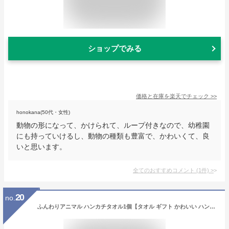
ショップでみる
価格と在庫を
楽天
でチェック
>>
honokana(50代・女性)
動物の形になって、かけられて、ループ付きなので、幼稚園
にも持っていけるし、動物の種類も豊富で、かわいくて、良
いと思います。
全てのおすすめコメント
(
1
件)
>
20
no.
ふんわりアニマル ハンカチタオル1個【タオル ギフト かわいい ハンカチ タオル 粗品 景品 結婚式 プチギフト 子供会 保育園 幼稚園 卒園記念品 卒園祝い 卒園 お友達 プレゼント お別れ会 プレゼント ホワイトデー お返し 子供 転校 プレゼント 父母会】【あす楽対応】