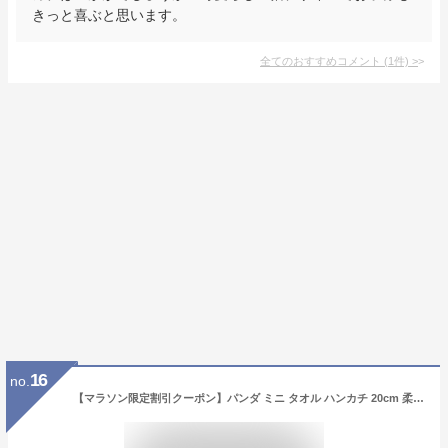
きっと喜ぶと思います。
全てのおすすめコメント
(
1
件)
>
16
no.
【マラソン限定割引クーポン】パンダ ミニ タオル ハンカチ 20cm 柔らかい肌触り 抜群吸水性 マイクロファイバー パイル地 ハンドタオル レディース かわいい リアル 動物 モチーフ ブランド リュシーダンセット 猫熊 パンダ柄 グッズ 雑貨 大人可愛い 白 Lucie Dancette