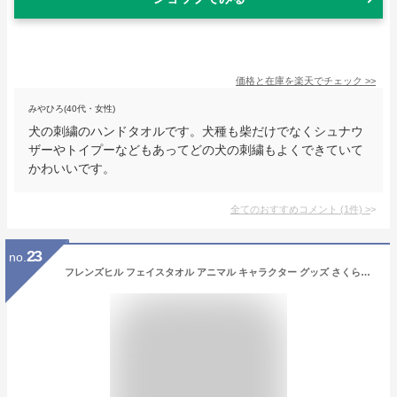
価格と在庫を
楽天
でチェック
>>
みやひろ(40代・女性)
犬の刺繍のハンドタオルです。犬種も柴だけでなくシュナウ
ザーやトイプーなどもあってどの犬の刺繍もよくできていて
かわいいです。
全てのおすすめコメント
(
1
件)
>
23
no.
フレンズヒル フェイスタオル アニマル キャラクター グッズ さくらとぶんた 柴田さん ターチャン (さくらとぶんた)