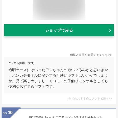
ショップでみる
価格と在庫を
楽天
でチェック
>>
ニジマル(40代・女性)
透明ケースにはいったワンちゃんのぬいぐるみかと思いきや
、ハンカチタオルに変身する可愛いギフトはいかがでしょう
か。見て楽しめますし、モコモコの手触りにタオルとしても
便利なおすすめギフトです。
全てのおすすめコメント
(
2
件)
>
10
no.
HOS26697 ふわっとアニマルハンカチタオル４個セット