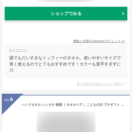
ショップでみる
価格と在庫を
Amazon
でチェック
>>
にここにここ
誰でもだいすきなミッフィーのタオル。使いやすいサイズで
長く使えるのでとてもおすすめです！カラーも派手すぎずに
◎
全てのおすすめコメント
(
1
件)
>
6
no.
ハンドタオル ハンカチ 雑貨 ｜タオルベア｜ こどもの日 プチギフト ギフト イベント 入園 こども 退職 お礼 ご挨拶 くま 動物 可愛い かわいい 職場 女性 子供 お配り お返し 結婚式 二次会 プレゼント 小学生 景品 卒園 ホワイトデー