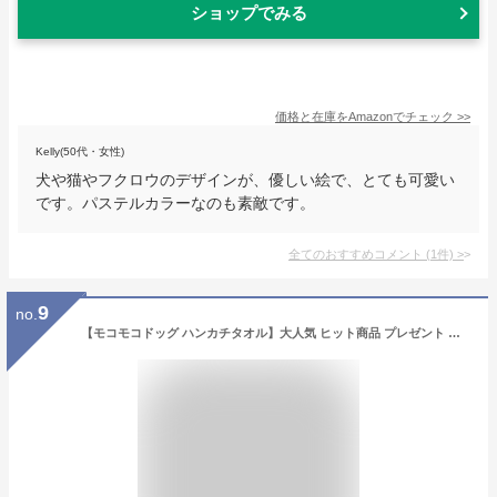
ショップでみる
価格と在庫を
Amazon
でチェック
>>
Kelly(50代・女性)
犬や猫やフクロウのデザインが、優しい絵で、とても可愛い
です。パステルカラーなのも素敵です。
全てのおすすめコメント
(
1
件)
>
9
no.
【モコモコドッグ ハンカチタオル】大人気 ヒット商品 プレゼント プチギフト ハンカチ タオル 子供 販促品 粗品 ノベルティ 景品 結婚式 二次会 引き出物 記念品 お祝い 保育園 幼稚園 イベント 記念 送別品 引越し アニマル