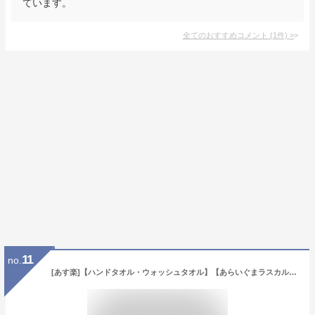
ています。
全てのおすすめコメント
(
1
件)
>
11
no.
[あす楽]【ハンドタオル・ウォッシュタオル】【あらいぐまラスカル】「チュッ ラスカル」 WI811700 綿 100% コットン ふわふわ towel ハンカチ パティズ