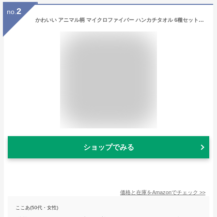
2
no.
かわいい アニマル柄 マイクロファイバー ハンカチタオル 6種セット（ くま とり ぶた ねこ しろくま らいおん ）子供 20×20cm 個包装 プチギフト
ショップでみる
価格と在庫を
Amazon
でチェック
>>
ここあ(50代・女性)