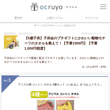
受付中
人気アイテム
マイページ
本ページはプロモーションを含みます
最終更新日：2026/08/05
3906
View
37
コメント
【5歳子供】子供会のプチギフトにかわいい動物モチ
決定
ーフのタオルを教えて！【予算1500円】【予算
1,000円程度】
子供会のパーティーで最後に配るプチギフトを探しています。かわいい動物などの
モチーフのタオルやハンカチを教えて！
みっきな(40代・女性)
1
no.
アニマル柄 コットン タオル 4種セット（いぬ ねこ きつね ふくろう） 動物顔がモチーフのコットンタオル かわいいタオル 個包装 プチギフト 綿 子供向けのプレゼント ちょっとした贈り物におすすめ 送料無料 ポスト投函便