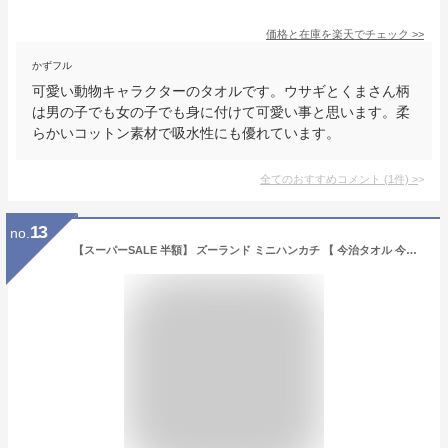
価格と在庫を
楽天
でチェック
>>
かずフル
可愛い動物キャラクターのタオルです。ウサギとくまさん柄
は男の子でも女の子でも身に付けて可愛い事と思います。柔
らかいコットン素材で吸水性にも優れています。
全てのおすすめコメント
(
1
件)
>
13
no.
【スーパーSALE 半額】 ズーランド ミニハンカチ 【 今治タオル 今治 ハンカチ 小さめ アニマル ギフト お祝い 内祝い プレゼント シンプル パステル ふわふわ タオル地 ハンカチタオル キッズ 】