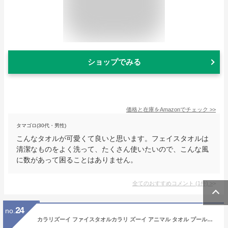
ショップでみる
価格と在庫を
Amazon
でチェック
>>
タマゴロ(30代・男性)
こんなタオルが可愛くて良いと思います。フェイスタオルは
清潔なものをよく洗って、たくさん使いたいので、こんな風
に数があって困ることはありません。
全てのおすすめコメント
(
1
件)
>
24
no.
カラリズーイ ファイスタオルカラリ ズーイ アニマル タオル プールタオル 洗面 手洗い 湯上り 吸水 速乾 マイクロファイバー もこもこ 可愛い ギフト プレゼント