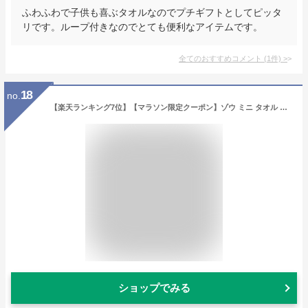
ふわふわで子供も喜ぶタオルなのでプチギフトとしてピッタ
リです。ループ付きなのでとても便利なアイテムです。
全てのおすすめコメント
(
1
件)
>
18
no.
【楽天ランキング7位】【マラソン限定クーポン】ゾウ ミニ タオル ハンカチ 20cm 柔らかい肌触りと抜群吸水性 マイクロファイバー パイル地 ハンドタオル レディース かわいい リアル 動物 モチーフ ブランド リュシー ダンセット ぞう アフリカ 象 グッズ 雑貨 可愛い Lucie
ショップでみる