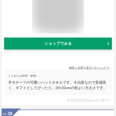
ショップでみる
価格と在庫を
楽天
でチェック
>>
こぐまたん(50代・女性)
羊モチーフの可愛いハンドタオルです。今治産なので質感高
く、ギフトとしてぴったり。20×20cmの程よい大きさです。
全てのおすすめコメント
(
1
件)
>
15
no.