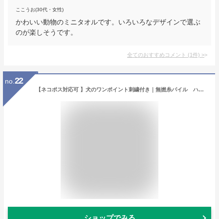
ここうお(30代・女性)
かわいい動物のミニタオルです。いろいろなデザインで選ぶ
のが楽しそうです。
全てのおすすめコメント
(
1
件)
>
22
no.
【ネコポス対応可 】犬のワンポイント刺繍付き｜無撚糸パイル ハンドタオル 柴犬【かわいい タオルハンカチ 白 ふわふわ ミニタオル 吸水性抜群 ギフト 】[M便 1/5]【ラッピング無料対応可】
ショップでみる