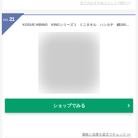
全てのおすすめコメント
(
5
件)
>
21
no.
KODUE HIBINO KINGシリーズ 1 ミニタオル ハンカチ 綿100％デザイン：ひびのこづえ まとめ買いに最適！かわいい動物のハンカチ♪
ショップでみる
価格と在庫を
楽天
でチェック
>>