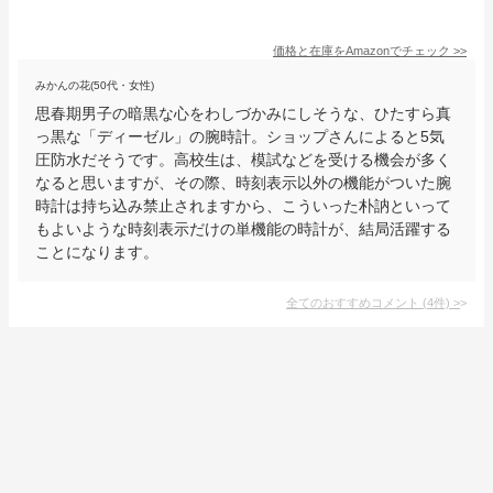
価格と在庫を
Amazon
でチェック
>>
みかんの花(50代・女性)
思春期男子の暗黒な心をわしづかみにしそうな、ひたすら真
っ黒な「ディーゼル」の腕時計。ショップさんによると5気
圧防水だそうです。高校生は、模試などを受ける機会が多く
なると思いますが、その際、時刻表示以外の機能がついた腕
時計は持ち込み禁止されますから、こういった朴訥といって
もよいような時刻表示だけの単機能の時計が、結局活躍する
ことになります。
全てのおすすめコメント
(
4
件)
>