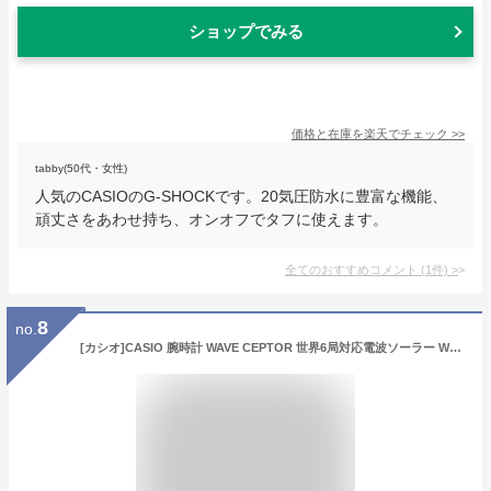
ショップでみる
価格と在庫を
楽天
でチェック
>>
tabby(50代・女性)
人気のCASIOのG-SHOCKです。20気圧防水に豊富な機能、
頑丈さをあわせ持ち、オンオフでタフに使えます。
全てのおすすめコメント
(
1
件)
>
8
no.
[カシオ]CASIO 腕時計 WAVE CEPTOR 世界6局対応電波ソーラー WVA-M630L-9AJF メンズ ブラウン