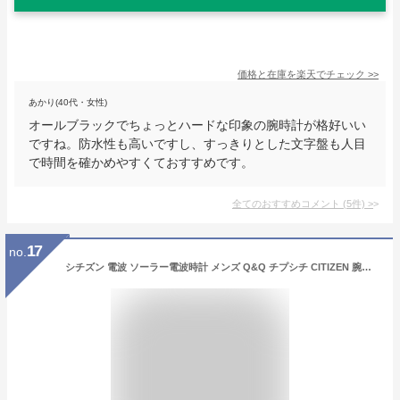
価格と在庫を
楽天
でチェック
>>
あかり(40代・女性)
オールブラックでちょっとハードな印象の腕時計が格好いい
ですね。防水性も高いですし、すっきりとした文字盤も人目
で時間を確かめやすくておすすめです。
全てのおすすめコメント
(
5
件)
>
17
no.
シチズン 電波 ソーラー電波時計 メンズ Q&Q チプシチ CITIZEN 腕時計 防水 電波ソーラー アナログ アナデジ 白 ホワイト ブルー 青 ブラック 黒 シンプル カジュアル 誕生日プレゼント 男性 ギフト おすすめ MD06-335 MD06-305 MD06-315 D05A-001VK D05A-002VK