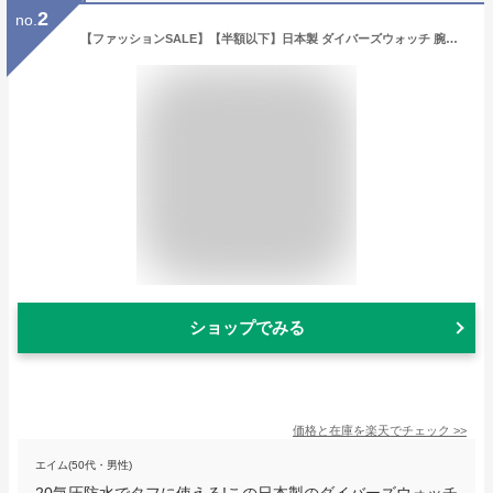
2
no.
【ファッションSALE】【半額以下】日本製 ダイバーズウォッチ 腕時計 メンズ 防水 限定モデル 20気圧防水 グリーン ダイアル MASTER WATCH マスターウォッチ ブランド 人気 ランキング ビジネス MADE IN JAPAN ギフト
ショップでみる
価格と在庫を
楽天
でチェック
>>
エイム(50代・男性)
20気圧防水でタフに使える!この日本製のダイバーズウォッチ