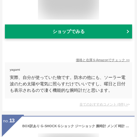
ショップでみる
価格と在庫を
Amazon
でチェック
>>
yagami
実際、自分が使っていた物です。防水の他にも、ソーラー電
波のため太陽や電気に照らすだけでいいですし、曜日と日付
も表示されるので凄く機能的な腕時計だと思います。
全てのおすすめコメント
(
8
件)
>
13
no.
BOX訳あり G-SHOCK Gショック ジーショック 腕時計 メンズ 時計 防水 カジュアル 5600 ORIGIN スクエア 黒 ブラック デジタル スピード DW-5600E-1V 四角 海外モデル 中学生 高校生 誕生日プレゼント 男性 彼氏 旦那 夫 友達 ギフト CASIO カシオ