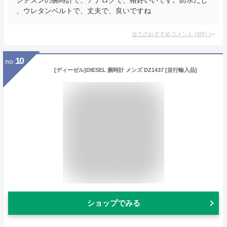
、ウレタンベルトで、丈夫で、良いですね
全てのおすすめコメント
(
3
件)
>
10
no.
[ディーゼル]DIESEL 腕時計 メンズ DZ1437 [並行輸入品]
ショップでみる