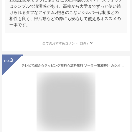
はシンプルで清潔感があり、高校から大学までずっと使い続
けられるタフなアイテム♪飽きのこないシルバーは制服との
相性も良く、部活動などの際にも安心して使えるオススメの
一本です。
全てのおすすめコメント（2件）
3
no.
テレビで紹介☆ラッピング無料☆送料無料 ソーラー電波時計 カシオ 腕時計 メンズ ソーラー 電波 CASIO 正規品 ブランド メンズ 電波ソーラー腕時計 マルチバンド6 電波腕時計 太陽光 電池交換不要 5気圧 防水 男性 防災 誕生日 父の日