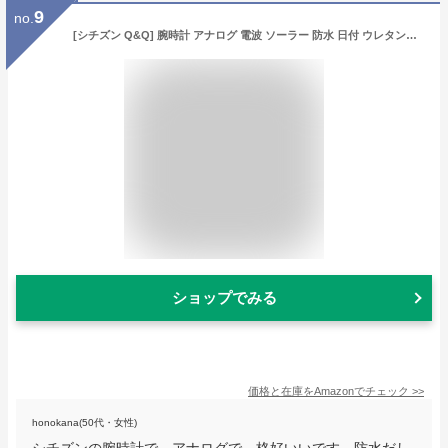
9
no.
[シチズン Q&Q] 腕時計 アナログ 電波 ソーラー 防水 日付 ウレタンベルト MD06-305 メンズ ブラック
ショップでみる
価格と在庫を
Amazon
でチェック
>>
honokana(50代・女性)
シチズンの腕時計で、アナログで、格好いいです。防水だし