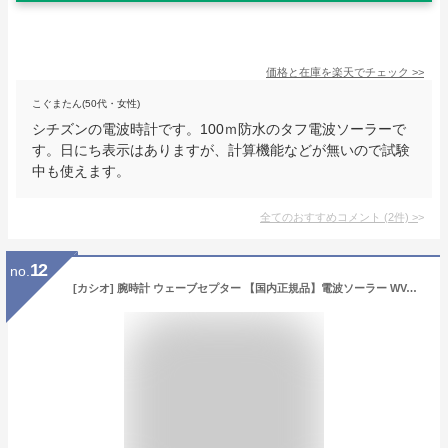
価格と在庫を
楽天
でチェック
>>
こぐまたん(50代・女性)
シチズンの電波時計です。100ｍ防水のタフ電波ソーラーで
す。日にち表示はありますが、計算機能などが無いので試験
中も使えます。
全てのおすすめコメント
(
2
件)
>
12
no.
[カシオ] 腕時計 ウェーブセプター 【国内正規品】電波ソーラー WVA-M630D-2AJF メンズ シルバー