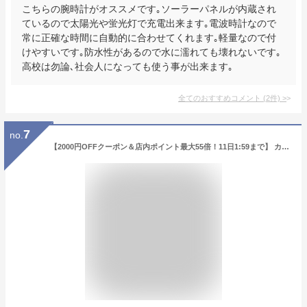
こちらの腕時計がオススメです｡ソーラーパネルが内蔵され
ているので太陽光や蛍光灯で充電出来ます｡電波時計なので
常に正確な時間に自動的に合わせてくれます｡軽量なので付
けやすいです｡防水性があるので水に濡れても壊れないです｡
高校は勿論､社会人になっても使う事が出来ます｡
全てのおすすめコメント
(
2
件)
>
7
no.
【2000円OFFクーポン＆店内ポイント最大55倍！11日1:59まで】 カシオ Gショック G-SHOCK STANDARD アナログ/デジタルコンビネーションモデル ブラック×ブラック AW-590-1AJF [正規品] メンズ 腕時計 AW5901AJF 【あす楽】