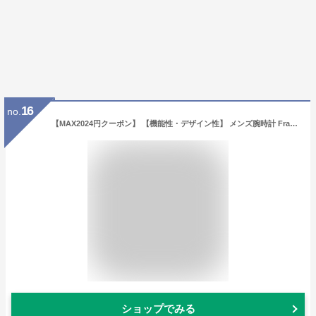
16
no.
【MAX2024円クーポン】 【機能性・デザイン性】 メンズ腕時計 FrancTemps GAVARNIE フランテンプス ガヴァルニ ラバーベルト NATOベルト レディース 防水 ブランド デジタル クロノグラフ 名入れ プレゼント ギフト
ショップでみる