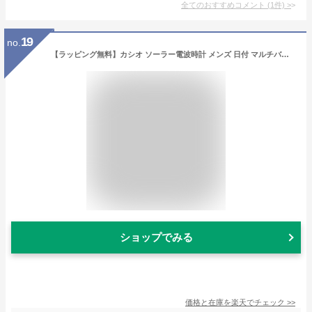
全てのおすすめコメント
(
1
件)
>
19
no.
【ラッピング無料】カシオ ソーラー電波時計 メンズ 日付 マルチバンド6 腕時計 白 ソーラー 電波 10気圧防水 腕時計 casio wave ceptor クロノグラフ アナログ 防水 ウェーブセプター ギフト プレゼント 日付 おしゃれ バレンタイン 入学祝い 卒業 就職祝い 送料無料【RSL】
ショップでみる
価格と在庫を
楽天
でチェック
>>