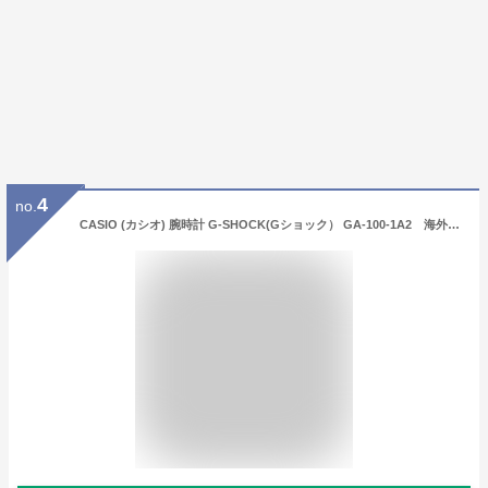
4
no.
CASIO (カシオ) 腕時計 G-SHOCK(Gショック） GA-100-1A2 海外モデル [逆輸入品]