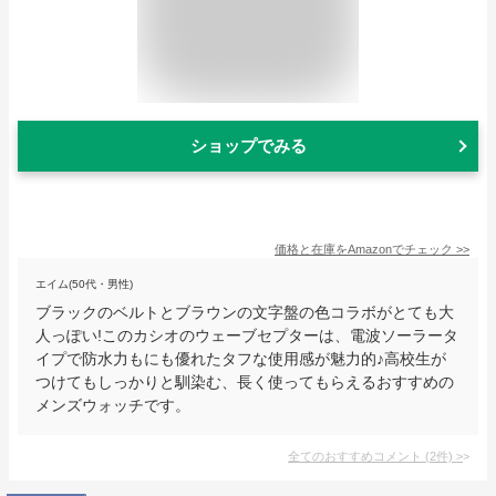
ショップでみる
価格と在庫を
Amazon
でチェック
>>
エイム(50代・男性)
ブラックのベルトとブラウンの文字盤の色コラボがとても大
人っぽい!このカシオのウェーブセプターは、電波ソーラータ
イプで防水力もにも優れたタフな使用感が魅力的♪高校生が
つけてもしっかりと馴染む、長く使ってもらえるおすすめの
メンズウォッチです。
全てのおすすめコメント
(
2
件)
>