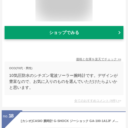
ショップでみる
価格と在庫を
楽天
でチェック
>>
OCO(70代・男性)
10気圧防水のシチズン電波ソーラー腕時計です。デザインが
豊富なので、お気に入りのものを選んでいただけたらよいか
と思います。
全てのおすすめコメント
(
4
件)
>
18
no.
[カシオ]CASIO 腕時計 G-SHOCK ジーショック GA-100-1A1JF メンズ