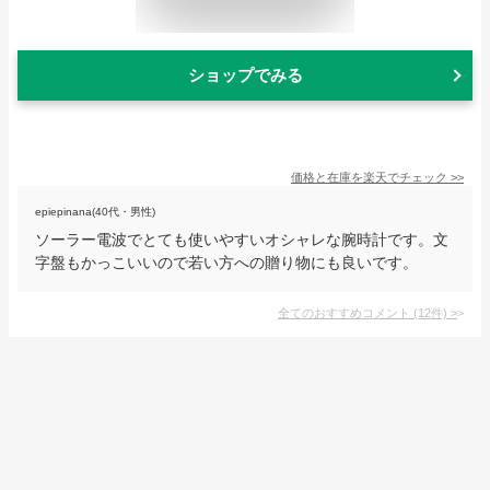
ショップでみる
価格と在庫を
楽天
でチェック
>>
epiepinana(40代・男性)
ソーラー電波でとても使いやすいオシャレな腕時計です。文
字盤もかっこいいので若い方への贈り物にも良いです。
全てのおすすめコメント
(
12
件)
>