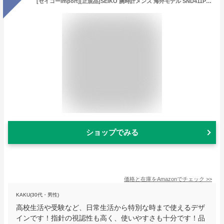
[セイコーimport][正規品]SEIKO 腕時計メンズ 海外モデル SND411PC グリーン [逆輸入品]
ショップでみる
価格と在庫を
Amazon
でチェック
>>
KAKU(30代・男性)
高校生活や受験など、日常生活から特別な時まで使えるデザ
インです！指針の視認性も高く、使いやすさも十分です！品