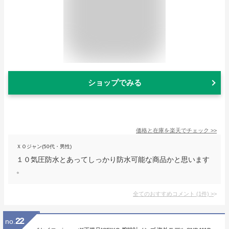
ショップでみる
価格と在庫を
楽天
でチェック
>>
ＸＯジャン(50代・男性)
１０気圧防水とあってしっかり防水可能な商品かと思います
。
全てのおすすめコメント
(
1
件)
>
22
no.