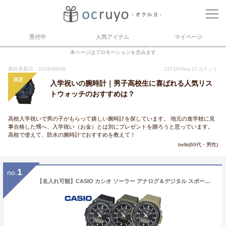
受付中
人気アイテム
マイページ
本ページはプロモーションを含みます
最終更新日：2026/08/06
12716
View
27
コメント
決定
入学祝いの腕時計｜男子高校生に喜ばれる人気リス
トウォッチのおすすめは？
高校入学祝いで男の子がもらって嬉しい腕時計を探しています。 地元の進学校に見
事合格した甥へ、入学祝い（お金）とは別にプレゼントを贈ろうと思っています。
高校で使えて、防水の腕時計でおすすめを教えて！
bells(60代・男性)
1
no.
【名入れ可能】CASIO カシオ ソーラー アナログ＆デジタル スポーツウォッチ 100M防水 AQS810-820 series チープカシオ 高性能 高機能 多機能 腕時計 メンズ 小学生 キッズ レディース 男性 女性 子供 アナデジ デジアナ タフソーラー 軽量 ストップウォッチ 防水