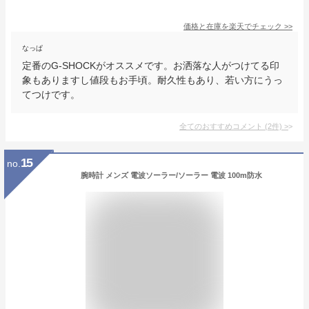
価格と在庫を
楽天
でチェック
>>
なっぱ
定番のG-SHOCKがオススメです。お洒落な人がつけてる印
象もありますし値段もお手頃。耐久性もあり、若い方にうっ
てつけです。
全てのおすすめコメント
(
2
件)
>
15
no.
腕時計 メンズ 電波ソーラー/ソーラー 電波 100m防水