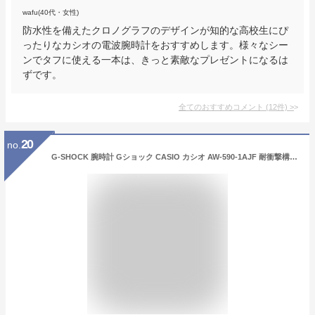
wafu(40代・女性)
防水性を備えたクロノグラフのデザインが知的な高校生にぴ
ったりなカシオの電波腕時計をおすすめします。様々なシー
ンでタフに使える一本は、きっと素敵なプレゼントになるは
ずです。
全てのおすすめコメント
(
12
件)
>
20
no.
G-SHOCK 腕時計 Gショック CASIO カシオ AW-590-1AJF 耐衝撃構造・20気圧防水アナログ/デジタルコンビモデル・ブラックモデル 【正規品】【レビューで3年保証】【あす楽】【在庫あり】