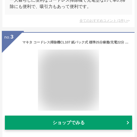
除にも便利で、吸引力もあって便利です。
全てのおすすめコメント
(
1
件)
>
3
no.
マキタ コードレス掃除機CL107 紙パック式 標準25分稼働/充電22分 軽量定番モデル 10.8Vバッテリ充電器付 CL107FDSHW
ショップでみる