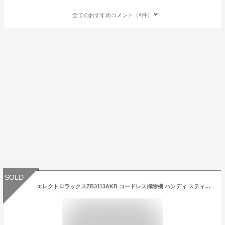
全てのおすすめコメント（4件）
SOLD
エレクトロラックスZB3113AKB コードレス掃除機 ハンディ スティック掃除機 (タングステン) エルゴラピード・リチウム electrolux 掃除機 コードレス