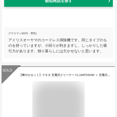
類似商品を探す
グラスマン(60代・男性)
アイリスオーヤマのコードレス掃除機です。同じタイプのも
のを持っていますが、小回りが利きますし、しっかりした吸
引力があります。独り暮らしには欠かせないと思います。
SOLD
【爽やかセット】マキタ 充電式クリーナー CL106FDSHW ＋ 充電式ファン CF100DZ ★フィルター10枚付★ コードレス掃除機・扇風機 バッテリ使い回し