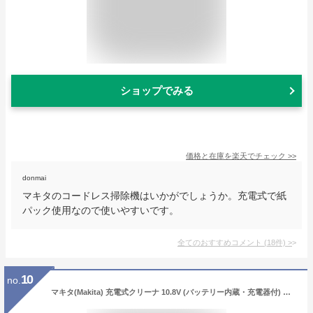
ショップでみる
価格と在庫を
楽天
でチェック
>>
donmai
マキタのコードレス掃除機はいかがでしょうか。充電式で紙
パック使用なので使いやすいです。
全てのおすすめコメント
(
18
件)
>
10
no.
マキタ(Makita) 充電式クリーナ 10.8V (バッテリー内蔵・充電器付) アイボリー CL105DWI