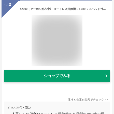
2
no.
《2000円クーポン配布中》 コードレス掃除機 SY-089 ミニヘッド付モデル ピンク ゴールド コードレスクリーナー 紙パック不要 おうち時間 車内掃除 おしゃれ プレゼント 贈り物 一人暮らし 送料無料
ショップでみる
価格と在庫を
楽天
でチェック
>>
クロス(50代・男性)
一人暮らしに便利なコードレス掃除機で充電型なので車の掃