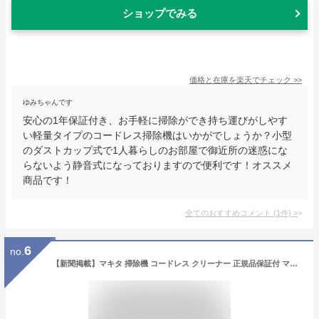
ショップでみる
価格と在庫を
楽天
でチェック
>>
ゆみちゃんです
安心の1年保証付き、お手軽に掃除ができ持ち運びがしやす
い軽量タイプのコードレス掃除機はいかがでしょうか？小型
のダストカップ式で1人暮らしのお部屋で御近所の迷惑にな
らないよう静音式になっておりますので便利です！オススメ
商品です！
全てのおすすめコメント
(
1
件)
>
6
no.
【新聞掲載】マキタ 掃除機 コードレス クリーナー 正規品保証付 マキタ コードレス掃除機 カプセル式 マキタ充電式クリーナー マキタ 掃除機 紙パック不要 コードレスクリーナー ハンディクリーナー コードレス クリーナー MAKITA 吸引力 軽い【RSL】