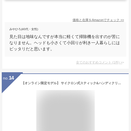
価格と在庫を
Amazon
でチェック
>>
みやひろ(40代・女性)
見た目は地味なんですが本当に軽くて掃除機を出すのが苦に
なりません。ヘッドも小さくて小回りが利き一人暮らしには
ピッタリだと思います。
全てのおすすめコメント
(
1
件)
>
14
no.
【オンライン限定モデル】 サイクロン式スティック&ハンディクリーナー エルゴラピード・リチウム ローズゴールド ZB3114AKB