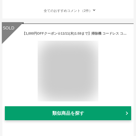
全てのおすすめコメント（2件）
SOLD
【1,000円OFFクーポン☆11/11(木)1:59まで】掃除機 コードレス コードレス掃除機 スタンド 充電式掃除機 サイクロン掃除機 静音 軽量 軽い 車用 ハンディクリーナー コンパクト掃除機 ハンディ掃除機 コンパクト 強力 吸引力 12000Pa クリーナー 便利 高機能 高性能
類似商品を探す