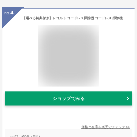
4
no.
【選べる特典付き】レコルト コードレス掃除機 コードレス 掃除機 ハンディ スティッククリーナー コードレスクリーナー 一人暮らし 充電式 軽量 軽い ハンディクリーナー おしゃれ 車用 RSC-1【送料無料】［ recolte コードレススティッククリーナー フルセット ］
ショップでみる
価格と在庫を
楽天
でチェック
>>
ヤギヌマ(50代・男性)