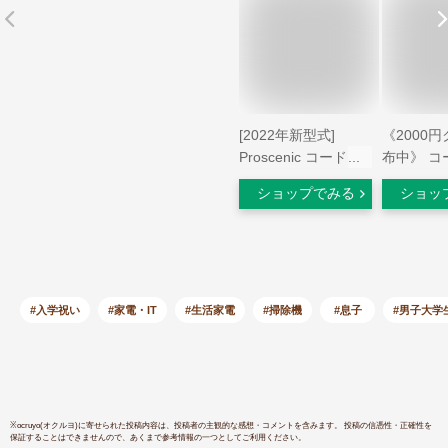
[2022年新型式]
《2000
Proscenic コードレ
布中》 コ
ス掃除機 P8MAX
除機 SY-
ショップでみる
ショッ
23000Pa超強力吸引
ッド付モデ
1.2Lダストカップ サ
ゴールド 
イクロン掃除機
クリーナー
4Way 着脫式バッテ
不要 おう
リー コードレスクリ
内掃除 お
ーナー 多重濾過 壁
レゼント 
#入学祝い
#家電・IT
#生活家電
#掃除機
#息子
#男子大学
掛け充電＆収納 ステ
人暮らし 
ィッククリーナー カ
ーペット/ソファー/
カーテン/車用
※
ocruyo(オクルヨ)
に寄せられた投稿内容は、投稿者の主観的な感想・コメントを含みます。 投稿の信憑性・正確性を
保証することはできませんので、あくまで参考情報の一つとしてご利用ください。