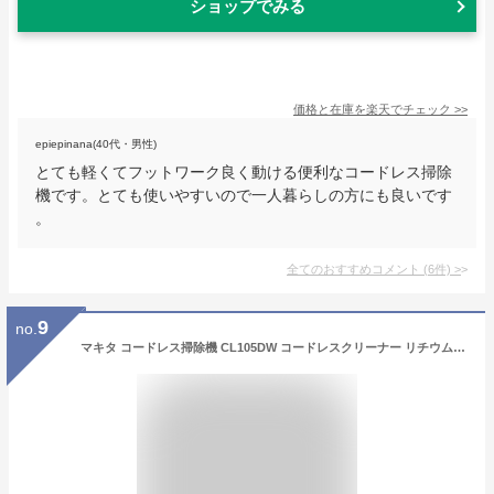
ショップでみる
価格と在庫を
楽天
でチェック
>>
epiepinana(40代・男性)
とても軽くてフットワーク良く動ける便利なコードレス掃除
機です。とても使いやすいので一人暮らしの方にも良いです
。
全てのおすすめコメント
(
6
件)
>
9
no.
マキタ コードレス掃除機 CL105DW コードレスクリーナー リチウムイオン 充電式クリーナー 充電式 ハンディ掃除機 紙パック10枚付属 沖縄・離島配送不可