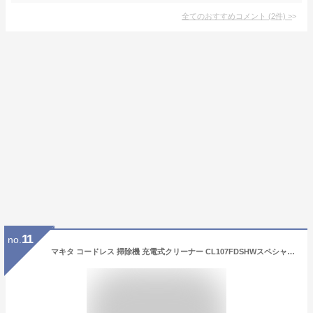
全てのおすすめコメント
(
2
件)
>
11
no.
マキタ コードレス 掃除機 充電式クリーナー CL107FDSHWスペシャルセット【送料無料】沖縄・北海道は別途1.080円いただきます！ 【楽ギフ_包装】 【楽ギフ_のし宛書】