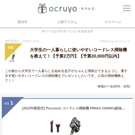
受付中
人気アイテム
マイページ
本ページはプロモーションを含みます
最終更新日：2025/11/22
3463
View
14
コメント
決定
大学生の一人暮らしに使いやすいコードレス掃除機
を教えて！【予算2万円】【予算20,000円以内】
この春から大学生で一人暮らしを始める息子がちゃんと掃除ができるように、重す
ぎず使いやすいコードレスの掃除機をプレゼントしたいです。人気の掃除機教え
て！！
牧場がーる(40代・女性)
1
no.
[2022年新型式] Proscenic コードレス掃除機 P8MAX 23000Pa超強力吸引 1.2Lダストカップ サイクロン掃除機 4Way 着脫式バッテリー コードレスクリーナー 多重濾過 壁掛け充電＆収納 スティッククリーナー カーペット/ソファー/カーテン/車用