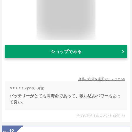
ショップでみる
価格と在庫を
楽天
でチェック
>>
ＤＥＬＲＥＹ(30代・男性)
バッテリーがとても高寿命であって、吸い込みパワーもあっ
て良い。
全てのおすすめコメント
(
1
件)
>
12
no.