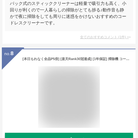
パック式のスティッククリーナーは軽量で吸引力も高く、小
回りが利くので一人暮らしの掃除がとても捗る♪動作音も静
かで夜に掃除をしても周りに迷惑をかけないおすすめのコー
ドレスクリーナーです。
全てのおすすめコメント
(
1
件)
>
8
no.
[本日もれなく全品P5倍] [楽天Rank30冠達成] [1年保証] 掃除機 コードレス コードレス掃除機 スティック型 15000pa サイクロン式 小型 コンパクト 軽量 ハンディクリーナー スティッククリーナー コードレスクリーナー 充電式 韓国インテリア