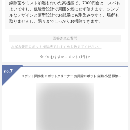
線除菌やミスト加湿も付いた高機能で、7000円台とコスパも
よいですし、低騒音設計で周囲を気にせず使えます。シンプ
ルなデザインと薄型設計でお部屋にも馴染みやすく、場所も
取りませんし、隅々までしっかりお掃除できます。
回答された質問
水拭き兼用ロボット掃除機でおすすめを教えてください。
全てのおすすめコメント
(
1
件)
>
7
no.
ロボット掃除機 ロボットクリーナー お掃除ロボット 自動 小型 掃除ロボット 一人暮らし 時短家電 水ぶき掃除機 水拭き両用 水ぶき 水拭き 強力吸引 水拭き機能付き掃除機 薄型 水拭き機能 水拭きもできる 自動充電 新居祝い 引っ越し祝い コンパクトAiMY エイミー AIM-RC33