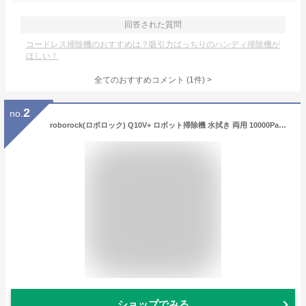
回答された質問
コードレス掃除機のおすすめは？吸引力ばっちりのハンディ掃除機が
ほしい！
全てのおすすめコメント
(
1
件)
>
2
no.
roborock(ロボロック) Q10V+ ロボット掃除機 水拭き 両用 10000Pa圧倒的吸引力 【Qシリーズ高総合力モデル】 お掃除ロボット 7週間分自動ゴミ収集 毛がらみ防止システム 障害物回避機能 LiDARナビゲーション 高速振動モップ カーペット自動検知 モップ自動リフトアップ 吸引後水拭きモード対応 清掃予約 4枚マップ保存可能 部屋別カスタマイズ
ショップでみる