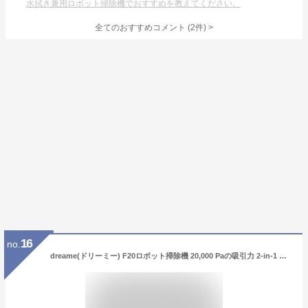
水拭き兼用ロボット掃除機でおすすめを教えてください。
全てのおすすめコメント
(
2
件)
>
16
no.
dreame(ドリーミー) F20ロボット掃除機 20,000 Paの吸引力 2-in-1 吸引・水拭き両用 二重構造の絡まり防止機能 カーペットクリーニング機能 壁際から部屋の隅までしっかり掃除 スマートナヒ ゲーション機能 Wi-Fi対応 音声コントロール対応 アプリコントロール お掃除ロボット ホワイト F20