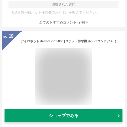
回答された質問
水拭き兼用ロボット掃除機でおすすめを教えてください。
全てのおすすめコメント
(
2
件)
>
19
no.
アイロボット iRobot c755860 [ロボット掃除機 ルンバコンボ j7＋（Roomba Combo j7＋） 吸引＆水拭き両用 自動ゴミ捨て機能 グラファイト]
ショップでみる