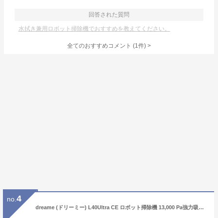
回答された質問
水拭き兼用ロボット掃除機でおすすめを教えてください。
全てのおすすめコメント
(
1
件)
>
4
no.
dreame (ドリーミー) L40Ultra CE ロボット掃除機 13,000 Pa強力吸引 吸引·水拭き両用 全自動クリーニングステーション 自動ゴミ収集 毛絡み除去システム 高速回転モップ モップリフト 段差乗り越え マッピング 障害物回避 アプリ操作 AI 音声対応