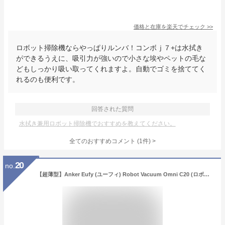
価格と在庫を
楽天
でチェック
>>
ロボット掃除機ならやっぱりルンバ！コンボｊ７+は水拭き
ができるうえに、吸引力が強いので小さな埃やペットの毛な
どもしっかり吸い取ってくれますよ。自動でゴミを捨ててく
れるのも便利です。
回答された質問
水拭き兼用ロボット掃除機でおすすめを教えてください。
全てのおすすめコメント
(
1
件)
>
20
no.
【超薄型】Anker Eufy (ユーフィ) Robot Vacuum Omni C20 (ロボット掃除機) 【加圧式デュアル回転モップ搭載 自動ゴミ収集ステーション モップ自動洗浄・乾燥機能付き】