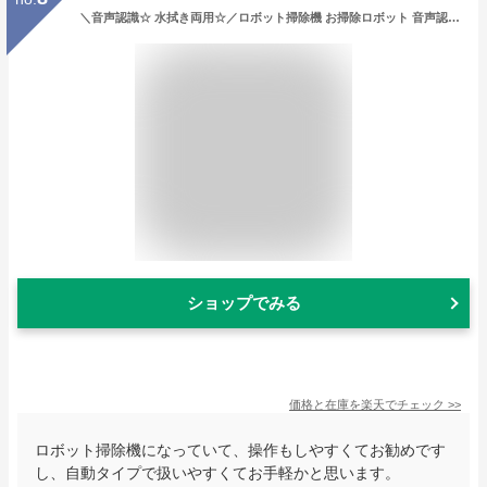
＼音声認識☆ 水拭き両用☆／ロボット掃除機 お掃除ロボット 音声認識 8500Pa 強力吸引 床拭きロボット 小型 コスパ 3in1 日本製モップ 自動ゴミ収集 収納 比較 シンプル操作 自動洗浄 落下防止 あす楽 自動充電 WiFi 90分間連続稼働 2年保証 家電特集 新生活
ショップでみる
価格と在庫を
楽天
でチェック
>>
ロボット掃除機になっていて、操作もしやすくてお勧めです
し、自動タイプで扱いやすくてお手軽かと思います。