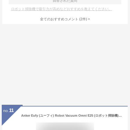
回答された質問
ロボット掃除機で吸引力が高めなどおすすめを教えてください。
全てのおすすめコメント
(
2
件)
>
11
no.
Anker Eufy (ユーフィ) Robot Vacuum Omni E25 (ロボット掃除機)【ローラーモップ/全自動クリーニングステーション/自動ゴミ収集/モップ洗浄・乾燥 / 20000Pa 吸引力/モップリフト/洗剤投入/水拭き/マッピング/AIカメラ 障害物回避/毛がらみ除去/伸縮サイドブラシ/アプリ操作】ブラック