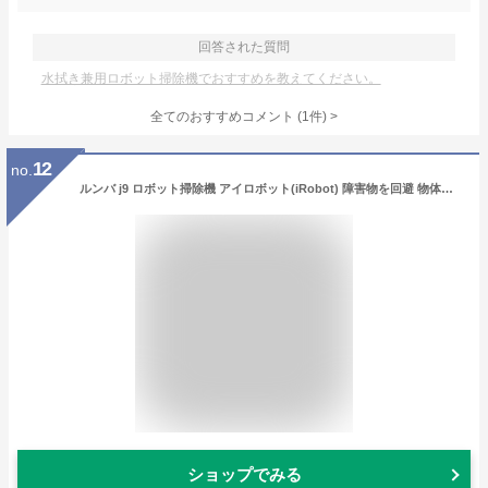
回答された質問
水拭き兼用ロボット掃除機でおすすめを教えてください。
全てのおすすめコメント
(
1
件)
>
12
no.
ルンバ j9 ロボット掃除機 アイロボット(iRobot) 障害物を回避 物体認識 wifi対応 マッピング 自動充電・運転再開 吸引力 Alexa対応 カーペット 畳 j915860 【自動充電・運転再開】
ショップでみる