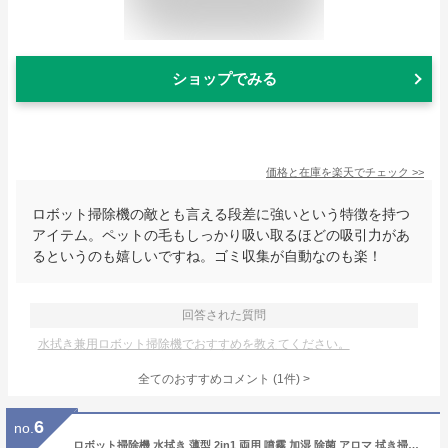
ショップでみる
価格と在庫を
楽天
でチェック
>>
ロボット掃除機の敵とも言える段差に強いという特徴を持つ
アイテム。ペットの毛もしっかり吸い取るほどの吸引力があ
るというのも嬉しいですね。ゴミ収集が自動なのも楽！
回答された質問
水拭き兼用ロボット掃除機でおすすめを教えてください。
全てのおすすめコメント
(
1
件)
>
6
no.
ロボット掃除機 水拭き 薄型 2in1 両用 噴霧 加湿 除菌 アロマ 拭き掃除 両用 マッピング機能 強力吸引 USB 充電 衝突防止 掃除機両対応 ペットの毛 自動掃除機 ロボットクリーナー お掃除ロボット 母の日 送料無料