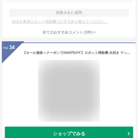
回答された質問
水拭き兼用ロボット掃除機でおすすめを教えてください。
全てのおすすめコメント
(
3
件)
>
14
no.
【セール価格＋クーポンで2000円OFF】ロボット掃除機 水拭き マッピング AIRROBO T20+ 自動ゴミ収集 60日ゴミ捨て不要 高精度レーダー 強力吸引 お掃除ロボット 自動掃除機 ロボットクリーナー 拭き掃除 Alexa Google アシスタント対応 自動充電 薄型
ショップでみる