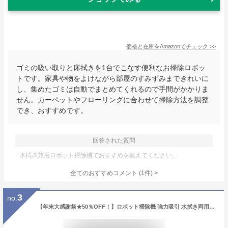
価格と在庫を
Amazon
でチェック
>>
ゴミの吸い取りと床拭きを1台でこなす便利なお掃除ロボッ
トです。家具や物をよけながら部屋のすみずみまできれいに
し、集めたゴミは自動でまとめてくれるので手間がかかりま
せん。カーペットやフローリングに合わせて掃除方法を調整
でき、おすすめです。
回答された質問
水拭き兼用ロボット掃除機でおすすめを教えてください。
全てのおすすめコメント
(
1
件)
>
3
no.
【年末大感謝祭★50％OFF！】ロボット掃除機 強力吸引 水拭き両用 お掃除ロボット 水拭き 床拭きロボット 高性能 小型 床拭きロボット 日本製モップ 自動ゴミ収集 収納 シンプル操作 拭き掃除 両用 自動洗浄 落下防止 超薄型 静音 自動充電 贈り物 2025