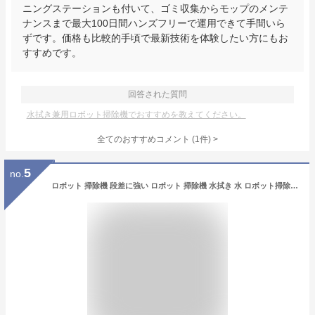
ニングステーションも付いて、ゴミ収集からモップのメンテ
ナンスまで最大100日間ハンズフリーで運用できて手間いら
ずです。価格も比較的手頃で最新技術を体験したい方にもお
すすめです。
回答された質問
水拭き兼用ロボット掃除機でおすすめを教えてください。
全てのおすすめコメント
(
1
件)
>
5
no.
ロボット 掃除機 段差に強い ロボット 掃除機 水拭き 水 ロボット掃除機 自動ゴミ収集 吸引力 最強 水拭き 拭き掃除 薄型 収納 掃除機 コードレス ペットの毛に強い 掃除機 1 位 ロボット お掃除ロボット 水拭き両用 水拭き 基地 収納 静音 ラグ おそうじ ロボット 小さい