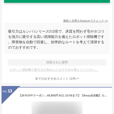
価格と在庫を
Amazon
でチェック
>>
吸引力はルンバ iシリーズの2倍で、床質を問わず毛やホコリ
を強力に吸引する高い清掃能力を備えたロボット掃除機です
。障害物を自動で回避し、効率的なルートを考えて清掃する
のでおすすめです。
回答された質問
ロボット掃除機で吸引力が高めなどおすすめを教えてください。
全てのおすすめコメント
(
1
件)
>
13
no.
【26％OFFクーポン→69,800円 6/11 23:59まで】【6way全自動】ロボット掃除機 水拭き両用 Dreame X30 Ultra 8300Pa 強力吸引 自動ゴミ収集 モップ60℃温水洗浄 熱風乾燥 見守りカメラ AI障害物回避 モップ伸縮 お掃除ロボット 掃除機 ドリーミー