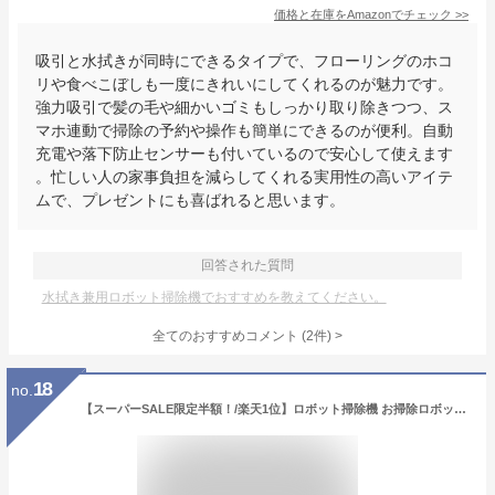
価格と在庫を
Amazon
でチェック
>>
吸引と水拭きが同時にできるタイプで、フローリングのホコ
リや食べこぼしも一度にきれいにしてくれるのが魅力です。
強力吸引で髪の毛や細かいゴミもしっかり取り除きつつ、ス
マホ連動で掃除の予約や操作も簡単にできるのが便利。自動
充電や落下防止センサーも付いているので安心して使えます
。忙しい人の家事負担を減らしてくれる実用性の高いアイテ
ムで、プレゼントにも喜ばれると思います。
回答された質問
水拭き兼用ロボット掃除機でおすすめを教えてください。
全てのおすすめコメント
(
2
件)
>
18
no.
【スーパーSALE限定半額！/楽天1位】ロボット掃除機 お掃除ロボット 水拭き両用 8500Pa 強力吸引 水拭き 床拭きロボット 高性能 小型 床拭きロボット 日本製モップ 自動ゴミ収集 収納 シンプル操作 拭き掃除両用 落下防止 超薄型 自動充電 WiFi 130分間連続稼働 2年保証