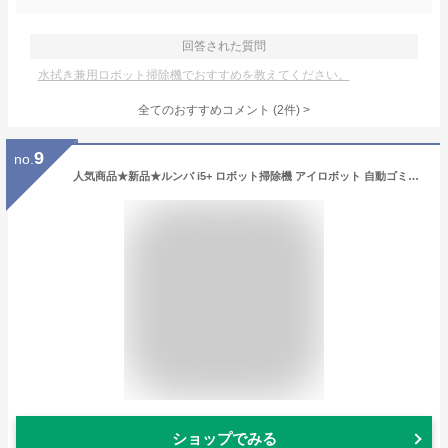
回答された質問
水拭き兼用ロボット掃除機でおすすめを教えてください。
全てのおすすめコメント
(
2
件)
>
9
no.
人気商品★新品★ルンバ i5+ ロボット掃除機 アイロボット 自動ゴミ収集 ダストボックス wifi対応 マッピング 自動充電・運転再開 吸引力 カーペット 畳 i555860 ダストステーション付き
ショップでみる