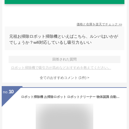
価格と在庫を
楽天
でチェック
>>
元祖お掃除ロボット掃除機といえばこちら、ルンバはいかが
でしょうか？wifi対応しているし吸引力もいい
回答された質問
ロボット掃除機で吸引力が高めなどおすすめを教えてください。
全てのおすすめコメント
(
1
件)
>
10
no.
ロボット掃除機 お掃除ロボット ロボットクリーナー 物体認識 自動ゴミ収集 水拭き両用 高性能 水拭き 超薄型 日本製 省エネ 3000Pa強力吸引力 静音 収納 多様なアプリ機能 落下防止 衝突防止 Wi-fi 遠隔操作 自動充電 お掃除ロボット シンプル操作 サイクロン 吸引力強