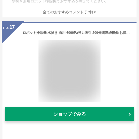
水拭き兼用ロボット掃除機でおすすめを教えてください。
全てのおすすめコメント
(
1
件)
>
17
no.
ロボット掃除機 水拭き 両用 6000Pa強力吸引 200分間連続稼働 お掃除ロボット ブラシレス吸引口 髪の毛絡まない スマホ連動 予約清掃 ワンタッチ起動 自動充電 静音 コンパクト設計 音声対応 自動掃除機 衝突センサー 落下防止 フローリング/畳/カーペット 一人暮らし&ペットのいる家 花粉・ホコリ対策 掃除機 ロボット Lefant M310 Ultra グレー
ショップでみる