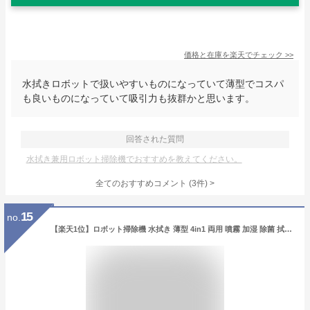
価格と在庫を
楽天
でチェック
>>
水拭きロボットで扱いやすいものになっていて薄型でコスパ
も良いものになっていて吸引力も抜群かと思います。
回答された質問
水拭き兼用ロボット掃除機でおすすめを教えてください。
全てのおすすめコメント
(
3
件)
>
15
no.
【楽天1位】ロボット掃除機 水拭き 薄型 4in1 両用 噴霧 加湿 除菌 拭き掃除 乾湿 マッピング機能 強力吸引 掃除機 自動ゴミ収集 静音 USB 充電 衝突防止 掃除機両対応 ペットの毛 自動掃除機 ロボットクリーナー お掃除ロボット