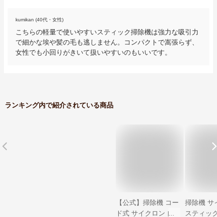
kumikan (40代・女性)
こちらの軽量で使いやすいスティック掃除機は強力な吸引力
で細かな埃や髪の毛も逃しません。コンパクトで嵩張らず、
女性でも小回りがきいて扱いやすいのもいいです。
ランキング内で紹介されている商品
【公式】掃除機 コー
掃除機 サ
ド式 サイクロン 自
スティッ