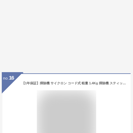
16
no.
【1年保証】掃除機 サイクロン コード式 軽量 1.4Kg 掃除機 スティック型 20000Pa 吸引力 収納 サイクロン式 強力吸引 スティッククリーナー 家電 静音 一人暮らし スリム 水洗い 静音 そうじき 新生活 軽い 吸引力 強力