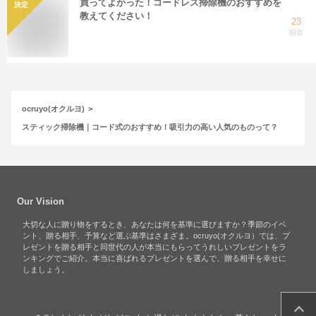
買ってよかった！コードレス掃除機のおすすめを
決定
教えてください！
23
回答
ocruyo(オクルヨ)
スティック掃除機｜コード式のおすすめ！吸引力の高い人気のものって？
Our Vision
大切な人に贈り物をするとき、あなたは何を基準に選びますか？季節のイベ
ント、贈る相手、予算など選ぶ基準はさまざま。ocruyo(オクルヨ）では、プ
レゼントを贈る相手と同世代の人が本当にもらってうれしいプレゼントをラ
ンキングでご紹介。本当に喜ばれるプレゼントを選んで、贈る相手を幸せに
しましょう。