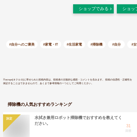
立式 吸込仕事率70W
ー 2WAY
ショップでみる
ショッ
TC-E123 ブラック
ZSC-C10
ホワイト | ツインバ
ック不要 
ード TWINBIRDサイ
掃除機 サ
クロンスティック型
除機 サイ
クリーナー ハンディ
ーナー ハ
スティッククリーナ
ーナー ハ
#自分へのご褒美
#家電・IT
#生活家電
#掃除機
#自分
#
ー クリーナー ハン
ナー 山善 
ディクリーナー 黒
【送料無
TC-E123JBK TC-
E123SBK
※
ocruyo(オクルヨ)
に寄せられた投稿内容は、投稿者の主観的な感想・コメントを含みます。 投稿の信憑性・正確性を
保証することはできませんので、あくまで参考情報の一つとしてご利用ください。
掃除機
の人気おすすめランキング
水拭き兼用ロボット掃除機でおすすめを教えてく
決定
ださい。
31
回答