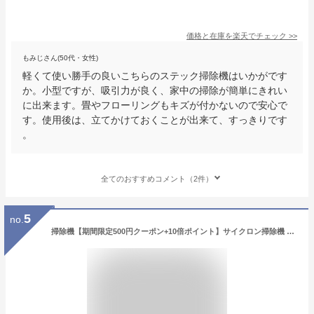
価格と在庫を
楽天
でチェック
>>
もみじさん(50代・女性)
軽くて使い勝手の良いこちらのステック掃除機はいかがです
か。小型ですが、吸引力が良く、家中の掃除が簡単にきれい
に出来ます。畳やフローリングもキズが付かないので安心で
す。使用後は、立てかけておくことが出来て、すっきりです
。
全てのおすすめコメント（2件）
5
no.
掃除機【期間限定500円クーポン+10倍ポイント】サイクロン掃除機 スティック型 コード式 クリーナー 30000pa 強力吸引 ハンディクリーナー 静音 オシャレ 小型 軽い コンパクト 2種類ノズル 新生活 送料無料