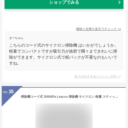
ショップでみる
価格と在庫を
楽天
でチェック
>>
まーちゅん
こちらのコード式のサイクロン掃除機 はいかがでしょうか。
軽量でコンパクトですが吸引力が抜群で隅々まできれいに掃
除ができます。サイクロン式で紙パックが不要なのもいいで
すね。
全てのおすすめコメント
(
1
件)
>
15
no.
掃除機コード式 30000Pa Leacco 掃除機 サイクロン 軽量 スティック掃除機 家庭用 遠心分離 5M電源コード HEPA多重濾過 コンパクト ハードフロア/カーペット/カーテンに適用 S10