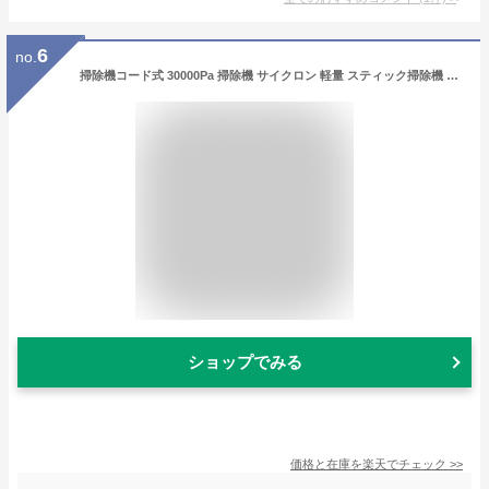
6
no.
掃除機コード式 30000Pa 掃除機 サイクロン 軽量 スティック掃除機 家庭用 遠心分離 5M電源コード HEPA多重濾過 コンパクト ハードフロア/カーペット/カーテンに適用
ショップでみる
価格と在庫を
楽天
でチェック
>>