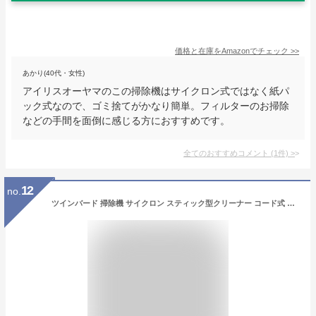
価格と在庫を
Amazon
でチェック
>>
あかり(40代・女性)
アイリスオーヤマのこの掃除機はサイクロン式ではなく紙パ
ック式なので、ゴミ捨てがかなり簡単。フィルターのお掃除
などの手間を面倒に感じる方におすすめです。
全てのおすすめコメント
(
1
件)
>
12
no.
ツインバード 掃除機 サイクロン スティック型クリーナー コード式 ハンディ 軽量 2WAY パワフル 自立式 スペシャルホワイト TC-E124SPW