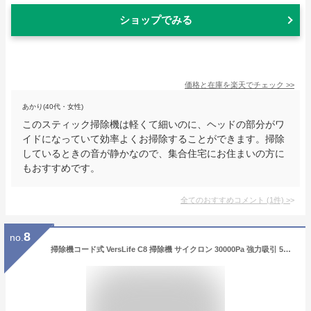
ショップでみる
価格と在庫を
楽天
でチェック
>>
あかり(40代・女性)
このスティック掃除機は軽くて細いのに、ヘッドの部分がワ
イドになっていて効率よくお掃除することができます。掃除
しているときの音が静かなので、集合住宅にお住まいの方に
もおすすめです。
全てのおすすめコメント
(
1
件)
>
8
no.
掃除機コード式 VersLife C8 掃除機 サイクロン 30000Pa 強力吸引 5M電源コード式掃除機 600W 紙パック不要 HEPA多重濾過 ハンディ スティッククリーナー 2WAY 軽量 スリム ハードフロア/カーペット/カーテンに適用 ブラック