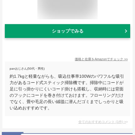
ショップでみる
価格と在庫を
Amazon
でチェック
>>
panおじさん(50代・男性)
約1.7kgと軽量ながらも、吸込仕事率100Wのパワフルな吸引
力があるコード式スティック掃除機です。掃除中にコードが
足に引っ掛かりにくいコード掛けも搭載し、収納時には背面
のフックにコードを巻き付けておけます。フローリングだけ
でなく、畳や毛足の長い絨毯に潜んだゴミまでしっかりと吸
い込めおすすめです。
全てのおすすめコメント
(
1
件)
>