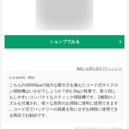
ショップでみる
価格と在庫を
楽天
でチェック
>>
むるる(40代・男性)
こちらの30000paの強力な吸引力を備えたコード式サイクロ
ン掃除機はいかがでしょうか？約1.2kgと軽量で、取り回し
もしやすいコンパクトなスティック掃除機です。2種類のノ
ズルも付属され、様々な箇所のお掃除に便利に使用できます
。コード式でバッテリーの残量を気にせずお掃除に使用でき
る商品でお勧めです。
全てのおすすめコメント
(
1
件)
>