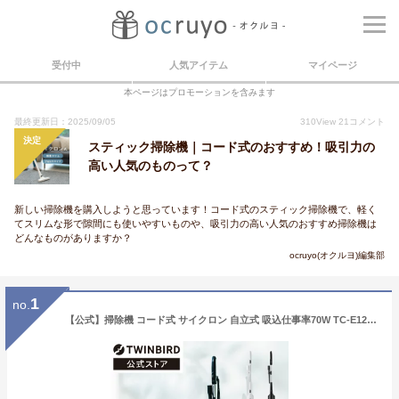
受付中
人気アイテム
マイページ
本ページはプロモーションを含みます
最終更新日：2025/09/05
310
View
21
コメント
決定
スティック掃除機｜コード式のおすすめ！吸引力の
高い人気のものって？
新しい掃除機を購入しようと思っています！コード式のスティック掃除機で、軽く
てスリムな形で隙間にも使いやすいものや、吸引力の高い人気のおすすめ掃除機は
どんなものがありますか？
ocruyo(オクルヨ)編集部
1
no.
【公式】掃除機 コード式 サイクロン 自立式 吸込仕事率70W TC-E123 ブラック ホワイト | ツインバード TWINBIRDサイクロンスティック型クリーナー ハンディ スティッククリーナー クリーナー ハンディクリーナー 黒 TC-E123JBK TC-E123SBK