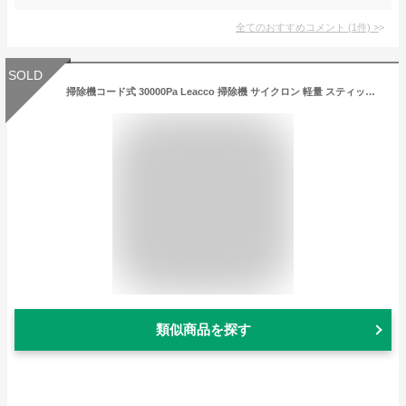
全てのおすすめコメント
(
1
件)
>
SOLD
掃除機コード式 30000Pa Leacco 掃除機 サイクロン 軽量 スティック掃除機 家庭用 遠心分離 5M電源コード HEPA多重濾過 コンパクト ハードフロア/カーペット/カーテンに適用 S10
類似商品を探す