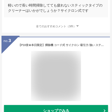
軽いので長い時間掃除してても疲れないスティックタイプの
クリーナーはいかがでしょうか？サイクロン式です
全てのおすすめコメント（3件）
3
no.
【P10倍★本日限定】掃除機 コード式 サイクロン 吸引力 強い スティック掃除機 30000pa 4WAY 静音 超軽量 小型 強力 ハンディー クリーナー コンパクト お手入れ簡単 掃除機部品 紙パック不要 スティッククリーナー 省エネ おすすめ 2024
ショップでみる