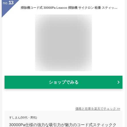
13
no.
掃除機コード式 30000Pa Leacco 掃除機 サイクロン 軽量 スティック掃除機 家庭用 遠心分離 6M電源コード HEPA多重濾過 コンパクト ハードフロア/カーペット/カーテンに適用 S10
ショップでみる
価格と在庫を
楽天
でチェック
>>
すしまん(50代・男性)
30000Pa仕様の強力な吸引力が魅力のコード式スティックク