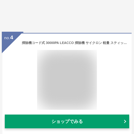
4
no.
掃除機コード式 30000PA LEACCO 掃除機 サイクロン 軽量 スティック掃除機 家庭用 遠心分離 5M電源コード HEPA多重濾過 コンパクト ハードフロア/カーペット/カーテンに適用 S10
ショップでみる