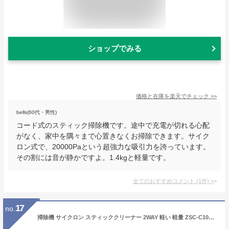
ショップでみる
価格と在庫を
楽天
でチェック
>>
bells(60代・男性)
コード式のスティック掃除機です。途中で充電が切れる心配
がなく、家中を隅々まで心置きなくお掃除できます。サイク
ロン式で、20000Paという超強力な吸引力を誇っています。
その割には音が静かですよ。1.4kgと軽量です。
全てのおすすめコメント
(
1
件)
>
17
no.
掃除機 サイクロン スティッククリーナー 2WAY 軽い 軽量 ZSC-C1000(W) 紙パック不要 スティック掃除機 サイクロン掃除機 サイクロンクリーナー ハンディクリーナー ハンドクリーナー 【送料無料】 山善/YAMAZEN/ヤマゼン