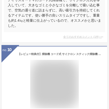
入していて、大きなゴミと小さなゴミを分離して吸い込む事
で、空気の通り道に詰まらずに、高い吸引力を持続してくれ
るアイテムです。使い勝手の良いスリムタイプですし、重量
も約1.4㎏と軽量に仕上がっているので、オススメかと思いま
した。
全てのおすすめコメント
(
1
件)
>
10
no.
【レビュー特典付】掃除機 コード式 サイクロン スティック掃除機 ハンディ クリーナー 2way 自立式 18000pa 強力吸引 1.7kg 小型 スティック型 軽量 静音 安い 家庭用