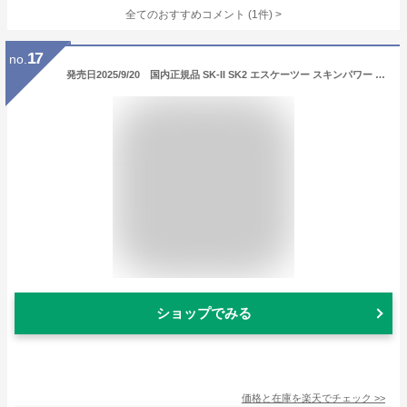
全てのおすすめコメント
(
1
件)
>
17
no.
発売日2025/9/20 国内正規品 SK-II SK2 エスケーツー スキンパワー リニュー クリーム / 50g 化粧品 スキンケア コスメ メイク 誕生日 記念日 母の日 プレゼント ギフト 彼女 妻 母 女性 人気 ご褒美 忘年会 20代 30代 40代 50代 クリスマス
ショップでみる
価格と在庫を
楽天
でチェック
>>