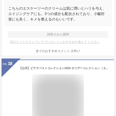
こちらのエスケーツーのクリームは肌に潤いとハリを与え、
エイジングケアにも。3つの成分も配合されており、小皺対
策にも良く、キメを整えるのもいいです。
回答された質問
SK2クリスマスコフレでプレゼントにおすすめを教えてください
全てのおすすめコメント
(
1
件)
>
18
no.
【公式】ピテラベストコレクション2025 ホリデーコレクション ｜SK-2 / SK-II（エスケーツー） 正規品 送料無料 SK2 SKII ピテラ 美容液 スキンケア 誕生日 女性 化粧品 コスメ 妻 誕生日