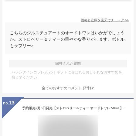
価格と在庫を
楽天
でチェック
>>
こちらのジルスチュアートのオードトワレはいかがでしょう
か。ストロベリー＆ティーの華やかな香りがします。ボトル
もラブリー♪
回答された質問
バレンタインコフレ2026｜ギフトに喜ばれるおしゃれなおすすめを
教えてください
全てのおすすめコメント
(
3
件)
>
13
no.
予約販売2月6日発売【ストロベリー＆ティー オードトワレ 50mL】ジルスチュアート ビューティ(JILLSTUART Beauty)ストロベリー＆ティー オードトワレ 50mL クリスマスコフレ ホリデーギフト 2025クリスマス クリスマスプレゼント 2026春コスメ バレンタインホワイトデ