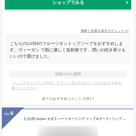
ショップでみる
価格と在庫を
楽天
でチェック
>>
こちらのLUSHのフルーツオントップソープをおすすめしま
す。ヴィーガン で肌に優しく低刺激です。潤いが続き香りも
いいので選びました。
回答された質問
バレンタインコフレ2026｜ギフトに喜ばれるおしゃれなおすすめを
教えてください
全てのおすすめコメント
(
1
件)
>
6
no.
【 (公式) keybo キボ 】ハートキーリング リップ＆チーク / リップ チーク 唇 ボリューム 保湿 ポイントメイク 美肌 韓国コスメ 韓国メイク/ 1アイテムでリップにもチークにも使える！