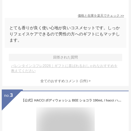
価格と在庫を
楽天
でチェック
>>
とても香りが良く使い心地が良いコスメセットです。しっか
りフェイスケアできるので男性の方へのギフトにもマッチし
ます。
回答された質問
バレンタインコフレ2026｜ギフトに喜ばれるおしゃれなおすすめを
教えてください
全てのおすすめコメント
(
1
件)
>
3
no.
【公式】HACCI ボディウォッシュ BEE ショコラ 190mL / hacci ハッチ はっち / 送料無料 / ボディソープ 保湿 ビターショコラの香り / はちみつ ハチミツ 蜂蜜 / ギフト お祝い 内祝い プレゼント 誕生日 バレンタイン / BW08190HA