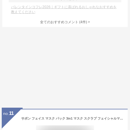
バレンタインコフレ2026｜ギフトに喜ばれるおしゃれなおすすめを
教えてください
全てのおすすめコメント
(
4
件)
>
11
no.
サボン フェイス マスク パック 3in1 マスク スクラブ フェイシャルマスク ローズブーケ 泥パック 200mL フェイスケア SABON ブランド 集中美容 スキンケア コスメ 保湿 エイジングケア ハリ不足 喜ばれるギフト 2026 香り バレンタイン ホワイトデー