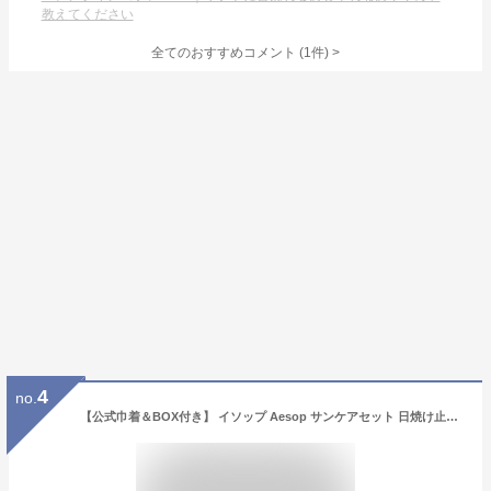
教えてください
全てのおすすめコメント
(
1
件)
>
4
no.
【公式巾着＆BOX付き】 イソップ Aesop サンケアセット 日焼け止め リップバーム＆サンスクリーン 2個セット ギフトセット ギフト セット コスメ 喜ばれるギフト 2026 香り バレンタイン ホワイトデー