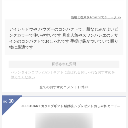
価格と在庫を
Amazon
でチェック
>>
アイシャドウや パウダーのコンパクトで、肌なじみがよいピ
ンクカラーで使いやすいです 月光人魚やスワンバレエのデザ
インのコンパクトでおしゃれです 手提げ袋がついていて贈り
物に最適です
回答された質問
バレンタインコフレ2026｜ギフトに喜ばれるおしゃれなおすすめを
教えてください
全てのおすすめコメント
(
1
件)
>
10
no.
JILLSTUART カタログギフト 結婚祝い プレゼント おしゃれ カード型カタログギフト コスメ ジルスチュアートCEコース / カードタイプ ギフトカード 内祝い 結婚内祝い 出産内祝い 出産祝い ママ お返し 誕生日プレゼント 女性 cj gws cpj 送料無料 お中元 夏ギフト