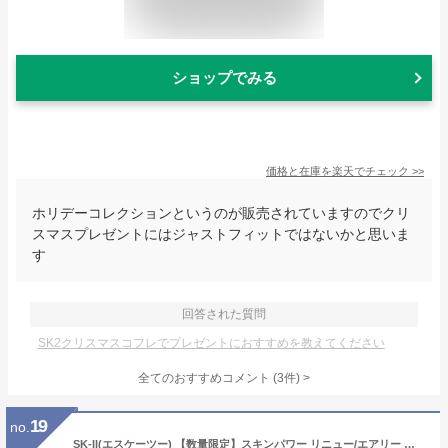
ショップでみる
価格と在庫を
楽天
でチェック
>>
ホリデーコレクションというのが販売されていますのでクリ
スマスプレゼントにはジャストフィットではないかと思いま
す
回答された質問
SK2クリスマスコフレでプレゼントにおすすめを教えてください
全てのおすすめコメント
(
3
件)
>
19
no.
SK-II(エスケーツー) 【数量限定】スキンパワー リニュー/エアリー クリーム トライアルキット 2025 ホリデーコレクション 2025年11月20日より順次発送