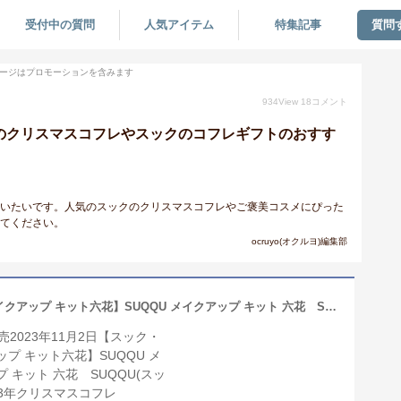
受付中の質問
人気アイテム
特集記事
質問
ージはプロモーションを含みます
934
View
18
コメント
気のクリスマスコフレやスックのコフレギフトのおすす
買いたいです。人気のスックのクリスマスコフレやご褒美コスメにぴった
えてください。
ocruyo(オクルヨ)編集部
予約販売2023年11月2日【スック・メイクアップ キット六花】SUQQU メイクアップ キット 六花 SUQQU(スック)の2023年クリスマスコフレ「SUQQU メイクアップ キット」