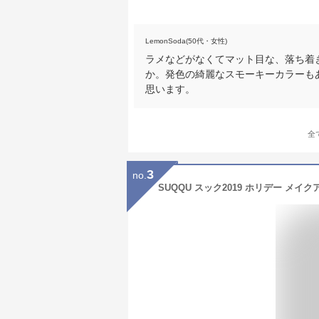
LemonSoda(50代・女性)
ラメなどがなくてマット目な、落ち着
か。発色の綺麗なスモーキーカラーも
思います。
全
3
no.