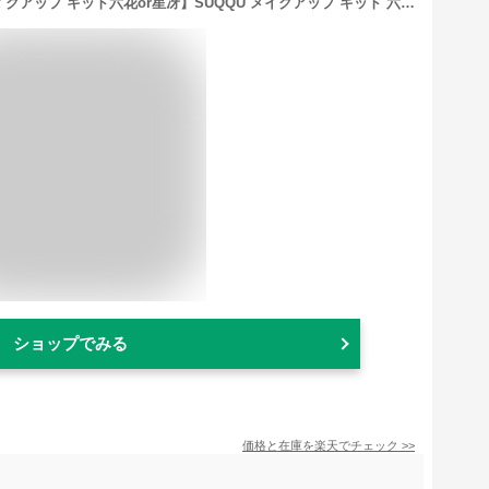
予約販売2023年11月2日【スック・メイクアップ キット六花or星冴】SUQQU メイクアップ キット 六花/星冴 SUQQU(スック)の2023年クリスマスコフレ「SUQQU メイクアップ キット」
ショップでみる
価格と在庫を
楽天
でチェック
>>