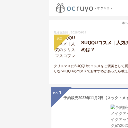
本ペ
最終更新日：2026/06/24
決定
SUQQUコスメ｜人
めは？
クリスマスにSUQQUのコスメをご褒美として
りなSUQQUのコスメでおすすめがあったら教
1
no.