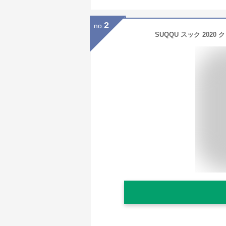
2
no.
SUQQU スック 202