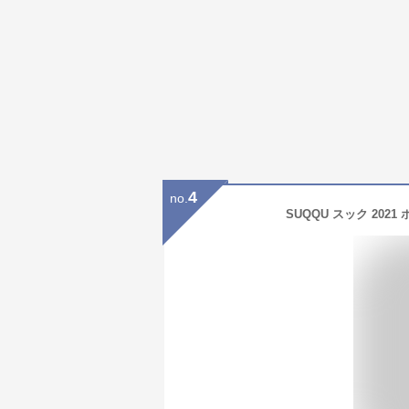
4
no.
SUQQU スック 202