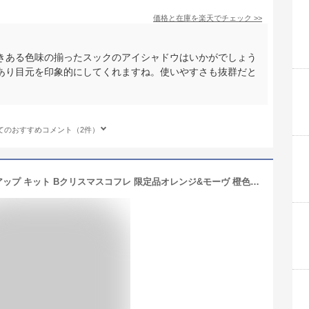
価格と在庫を
楽天
でチェック
>>
きある色味の揃ったスックのアイシャドウはいかがでしょう
あり目元を印象的にしてくれますね。使いやすさも抜群だと
てのおすすめコメント（2件）
SUQQU スック2019 ホリデー メイクアップ キット Bクリスマスコフレ 限定品オレンジ&モーヴ 橙色ポーチ・本物