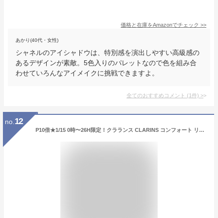
価格と在庫を
Amazon
でチェック
>>
あかり(40代・女性)
シャネルのアイシャドウは、特別感を演出しやすい高級感の
あるデザインが素敵。5色入りのパレットなので色を組み合
わせていろんなアイメイクに挑戦できますよ。
全てのおすすめコメント
(
1
件)
>
12
no.
P10倍★1/15 0時〜26H限定！クラランス CLARINS コンフォート リップオイル インテンス リップグロス バレンタイン ギフト プレゼント