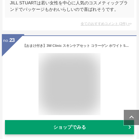
JILL STUARTは若い女性を中心に人気のコスメティックブラ
ンドでパッケージもかわいらしいので喜ばれそうです。
全てのおすすめコメント
(
2
件)
>
23
no.
【おまけ付き】3W Clinic スキンケアセット コラーゲン ホワイト 5点セット 韓国 コスメ コフレセット ギフト コスメ 化粧水 乳液 クリーム 化粧品セット 化粧品 スキンケア 誕生日 プレゼント コスメ コフレ 女性 お肌 エイジングケア 福袋 送料無料
ショップでみる