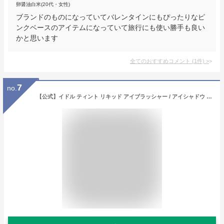
卵醤油白米(20代・女性)
ブランドのものになっていてバレンタインにもぴったりなピ
ンクベースのアイテムになっていて旅行にも使い勝手も良い
かと思います
全てのおすすめコメント
(
1
件)
>
7
no.
【公式】イドル ティント リキッド アイブラッシャー / アイシャドウ / ランコム lancome 正規品 プレゼント 誕生日 バレンタイン 彼女 母 化粧品 コスメ メイク デパコス ギフト 高級