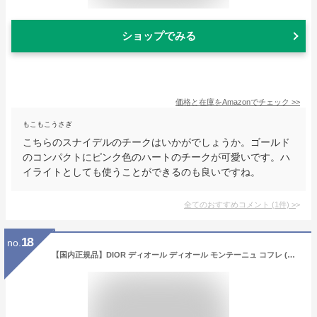
ショップでみる
価格と在庫を
Amazon
でチェック
>>
もこもこうさぎ
こちらのスナイデルのチークはいかがでしょうか。ゴールド
のコンパクトにピンク色のハートのチークが可愛いです。ハ
イライトとしても使うことができるのも良いですね。
全てのおすすめコメント
(
1
件)
>
18
no.
【国内正規品】DIOR ディオール ディオール モンテーニュ コフレ (限定品) ミニチュア アイテムのギフト セット デパコス プレゼント ギフト ショッパー付き