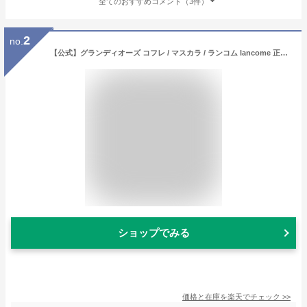
全てのおすすめコメント（3件）
2
no.
【公式】グランディオーズ コフレ / マスカラ / ランコム lancome 正規品 プレゼント 誕生日 バレンタイン 彼女 母 化粧品 コスメ メイク デパコス ギフト 高級 母の日
ショップでみる
価格と在庫を
楽天
でチェック
>>