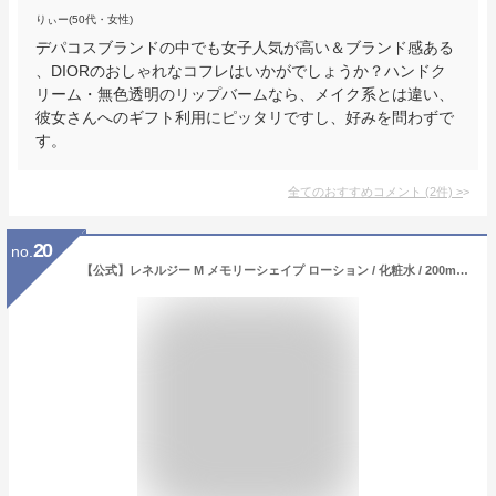
りぃー(50代・女性)
デパコスブランドの中でも女子人気が高い＆ブランド感ある
、DIORのおしゃれなコフレはいかがでしょうか？ハンドク
リーム・無色透明のリップバームなら、メイク系とは違い、
彼女さんへのギフト利用にピッタリですし、好みを問わずで
す。
全てのおすすめコメント
(
2
件)
>
20
no.
【公式】レネルジー M メモリーシェイプ ローション / 化粧水 / 200mL / ランコム lancome 正規品 ハリ エイジングケア たるみ 弾力 プレゼント 誕生日 バレンタイン 彼女 母 化粧品 コスメ メイク デパコス ギフト 高級