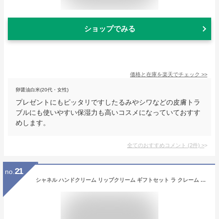
ショップでみる
価格と在庫を
楽天
でチェック
>>
卵醤油白米(20代・女性)
プレゼントにもピッタリですしたるみやシワなどの皮膚トラ
ブルにも使いやすい保湿力も高いコスメになっていておすす
めします。
全てのおすすめコメント
(
2
件)
>
21
no.
シャネル ハンドクリーム リップクリーム ギフトセット ラ クレーム マン ルージュ ココ ボーム コスメ 母の日 保湿 名入れ 化粧品 CHANEL レディース ブランド 新品 ラッピング プレゼント [S] 母の日 クリスマス ホワイトデー