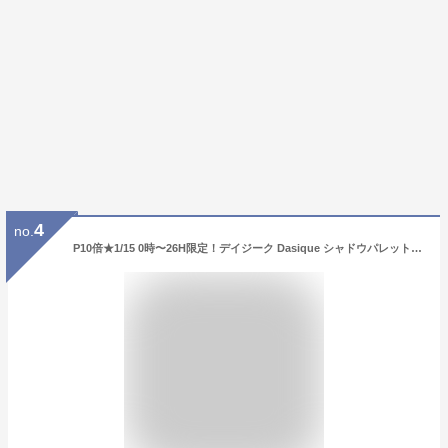
4
no.
P10倍★1/15 0時〜26H限定！デイジーク Dasique シャドウパレット メイクアップ アイシャドウ 韓国化粧品 韓国コスメ バレンタイン ギフト プレゼント