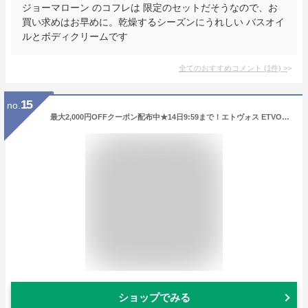
ジョーマローン のコフレは 限定のセットだそうなので、お
買い求めはお早めに。乾燥するシーズンにうれしい バスオイ
ルとボディクリームです
全てのおすすめコメント
(
1
件)
>
15
no.
最大2,000円OFFクーポン配布中★14日9:59まで！エトヴォス ETVOS ミネラルシアーマットルージュ 4g 【限定色】 口紅 リップスティック バレンタイン ギフト プレゼント
ショップでみる