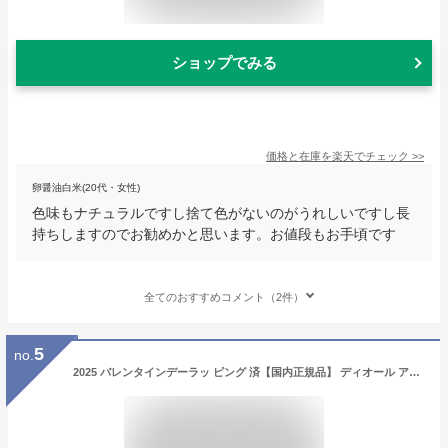
ショップでみる
価格と在庫を
楽天
でチェック
>>
卵醤油白米(20代・女性)
色味もナチュラルですし捨て色がないのがうれしいですし長
持ちしますのでお勧めかと思います。お値段もお手頃です
全てのおすすめコメント（2件）
5
no.
2025 バレンタインデーラッ ピング 済【国内正規品】 ディオール アディクト リップ マキシマイザー 口紅 ギフト プレゼント Dior ショッパー付 バレンタインデー コスメ