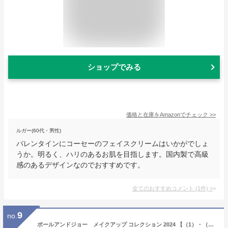
ショップでみる
価格と在庫を
Amazon
でチェック
>>
ルガー(60代・男性)
バレンタインにコーセーのフェイスクリームはいかがでしょ
うか。明るく、ハリのあるお肌を目指します。国内製で高級
感のあるデザインなのでおすすめです。
全てのおすすめコメント
(
1
件)
>
9
no.
ポールアンドジョー メイクアップ コレクション 2024 【（1）・（2）】選べる2種類 11月1日より順次発送 クリスマスコフレ 2024 ギフト