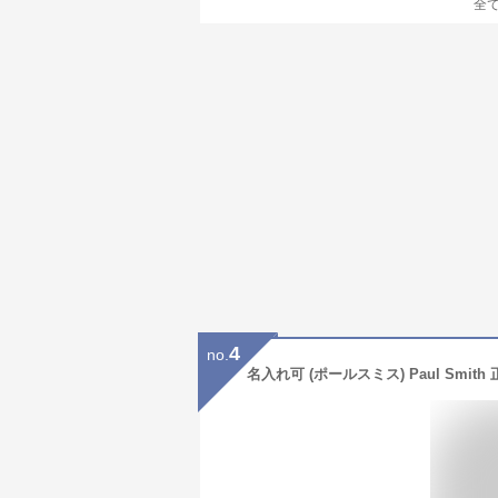
全
4
no.