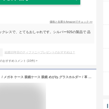
価格と在庫を
Amazon
でチェック
>>
クレスで、とてもおしゃれです。シルバー925の製品で 品
結婚10年目のティファニープレゼントのおすすめは？
のおすすめコメント
(
10
件)
>
本革 メガネケース 【プエブロレザー】 / メガネ ケース 眼鏡ケース 眼鏡 めがね グラスホルダー / 革 レザー 名入れ オプション有り メンズ おしゃれ シンプル ギフト 贈り物 日本製 手作り ハンドメイド