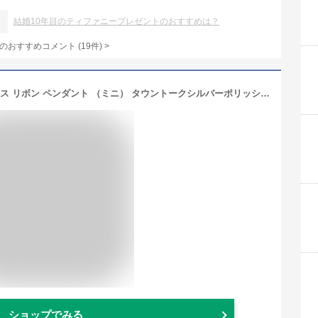
結婚10年目のティファニープレゼントのおすすめは？
のおすすめコメント
(
19
件)
>
TIFFANY＆Co. ティファニー ネックレス リボン ペンダント （ミニ） タウントークシルバーポリッシュクロス セット 並行輸入品 (品番:310) [並行輸入品]
ショップでみる