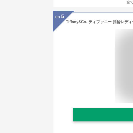
全
5
no.