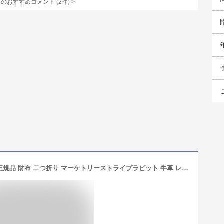
てのおすすめコメント
(
2
件)
>
名入れ可 (ポールスミス) Paul Smith 正規品 財布 二つ折り マーケトリーストライプラビット 牛革 レザー 小銭入れあり ショップバッグ付 (名入れなし, ブラック)