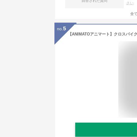
回答された質問
さい
全
5
no.