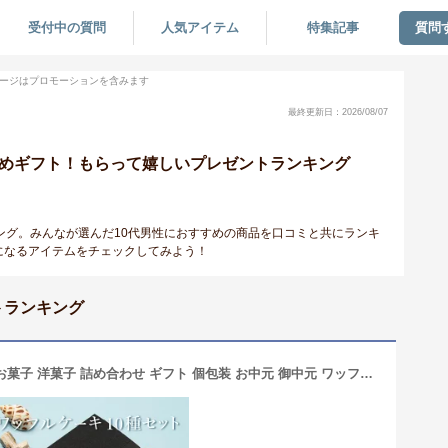
受付中の質問
人気アイテム
特集記事
質問
ージはプロモーションを含みます
最終更新日：2026/08/07
すめギフト！もらって嬉しいプレゼントランキング
ング。みんなが選んだ10代男性におすすめの商品を口コミと共にランキ
になるアイテムをチェックしてみよう！
トランキング
お中元ギフト ワッフル ケーキ 10個 | お菓子 洋菓子 詰め合わせ ギフト 個包装 お中元 御中元 ワッフルケーキ スイーツ 冷凍 お取り寄せスイーツ 女性 彼女 妻 お中元スウィーツ 誕生日プレゼント ワッフルサンド かわいい おしゃれ 手土産 お礼 3000円 送料無料