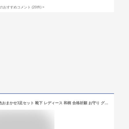
のおすすめコメント
(
20
件)
>
【1,000円ポッキリ】 5本指 ソックス 色おまかせ3足セット 靴下 レディース 和柄 合格祈願 お守り グッズ おもしろ 合格するぞぉぉぉ！！日の出柄 受験 試験 入試 メール便送料無料