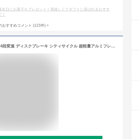
誕生日にお菓子をプレゼント！美味しくてギフトに喜ばれるおすす
て！
のおすすめコメント
(
123
件)
>
HILAND クロスバイク 700C シマノ製24段変速 ディスクブレーキ シティサイクル 超軽量アルミフレーム 通勤 通学 ブラック