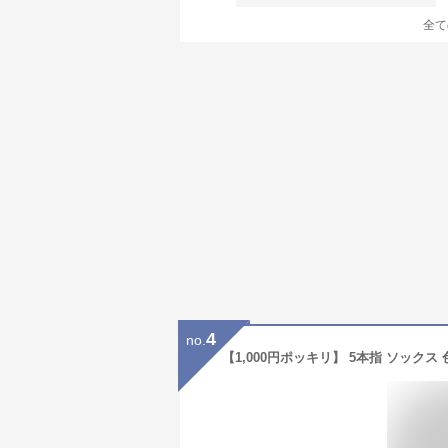
全て
4
no.