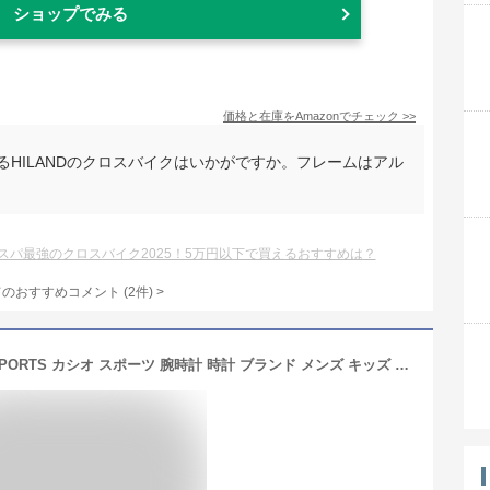
ショップでみる
価格と在庫を
Amazon
でチェック
>>
るHILANDのクロスバイクはいかがですか。フレームはアル
スパ最強のクロスバイク2025！5万円以下で買えるおすすめは？
てのおすすめコメント
(
2
件)
>
【10年保証】【日本未発売】CASIO SPORTS カシオ スポーツ 腕時計 時計 ブランド メンズ キッズ 子供 男の子 チープカシオ チプカシ アナログ 日付 カレンダー 防水 ブラック 黒 ホワイト 白 ゴールド 金 ネイビー グリーン 緑 オレンジ 海外モデル ギフト プレゼント