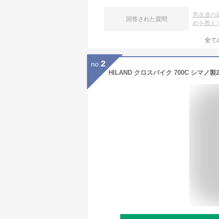
男友達の
回答された質問
めを教え
全て
2
no.