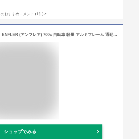
てのおすすめコメント
(
1
件)
>
【ANIMATOアニマート】クロスバイク ENFLER (アンフレア) 700c 自転車 軽量 アルミフレーム 通勤 スピード おすすめ【シマノ21段変速】
ショップでみる