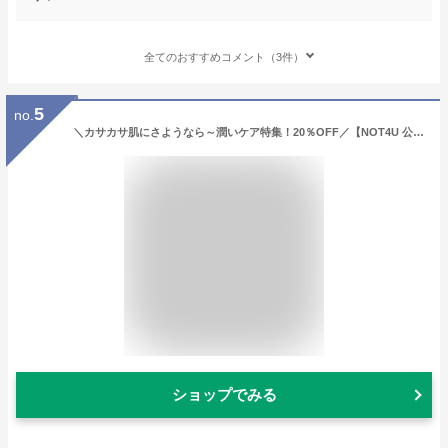
全てのおすすめコメント（3件）
5
no.
＼カサカサ肌にさようなら～潤いケア特集！20％OFF／【NOT4U 公式】キスバームフォーメン ソイングクリップ メンズリップバーム 血色 韓国コスメ 保湿 メンズケア 男性用 生気リップバーム カラーリップバーム プレゼント
ショップでみる