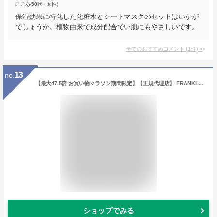
ここあ(50代・女性)
保湿効果に特化した化粧水とシートマスクのセットはいかが
でしょうか。植物由来で成分配合でい肌にもやさしいです。
全てのおすすめコメント
(
1
件)
>
13
no.
【最大47.5倍 お買い物マラソン期間限定】【正規代理店】 FRANKLY ナイアシンジンクビーズセラム 30ml 美容液 スキンケア フランクリー メンズ レディース 皮脂 毛穴 うるおい 保湿 水分 弾力 引き締め 乾燥 美肌 化粧品 無香料 アルコールフリー 韓国
ショップでみる