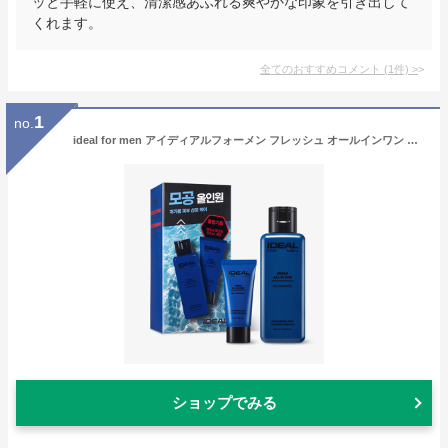
ッと手軽に使え、清潔感あふれる爽やかな印象を引き出して
くれます。
全てのおすすめコメント
(
1
件)
>
1
no.
ideal for men アイディアルフォーメン フレッシュ オールインワン ジェル ローション FRESH ALL IN ONE OIL CONTROL 150ml＋50ml 送料無料 韓国コスメ スキンケア フォーメン メンズ用
ショップでみる