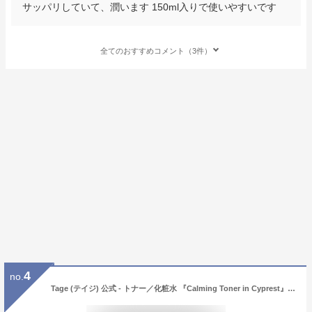
サッパリしていて、潤います 150ml入りで使いやすいです
全てのおすすめコメント（3件）
4
no.
Tage (テイジ) 公式 - トナー／化粧水 『Calming Toner in Cyprest』100mL 韓国コスメ 韓コス しか化粧水 韓国化粧品 テイジ ヴィーガン ボタニカル 敏感肌 乾燥肌 弱酸性 毛穴ケア 角質ケア 顔 肌補修 女性 男性 レディース メンズ 男性用化粧水