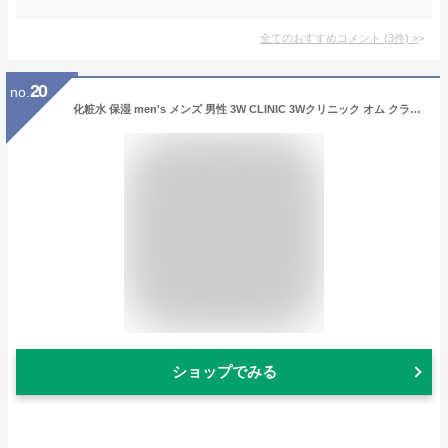
全てのおすすめコメント
(
3
件)
>
20
no.
化粧水 保湿 men's メンズ 男性 3W CLINIC 3Wクリニック オム クラシック エッセンシャル スキン(化粧水) 150ml 男のスキンケアセット 保湿 肌を落ち着かせる しっとり 正規品 韓国コスメ
ショップでみる