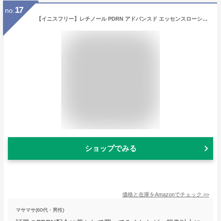
17
no.
【イニスフリー】レチノール PDRN アドバンスド エッセンスローション(化粧水) 170ml - 正規品 PDRN 高保湿 毛穴 エイジング ハリ ツヤ シカ メンズ ナイアシンアミド ヒアルロン酸 トナー しっとり 乾燥肌 混合肌 韓国コスメ スキンケア
ショップでみる
価格と在庫を
Amazon
でチェック
>>
マサマサ(60代・男性)