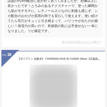
話題のPDRN配合に惹かれて買ってみましたが、想像以上に
良かったです！とろみのあるテクスチャーで、塗った瞬間か
ら肌がモチモチに。レチノール入りなのに刺激も感じず、シ
カ配合のおかげか肌荒れ時でも安心して使えます。使い続け
てたら毛穴がキュッと引き締まって、ハリツヤが出たのが嬉
しい！保湿力が高いので、乾燥肌の私には手放せない一本に
なりました。リピ確定です。
全てのおすすめコメント
(
1
件)
>
18
no.
【ダイブイン 化粧水】 TORRIDEN DIVE IN TONER 300ml【正規品】トリデン ダイブイン トナー 冬用 化粧水 大容量 ローション 保湿 化粧水 敏感肌 韓国 化粧水 人気 メンズ 韓国コスメ 人気 スキンケア 高保湿 さっぱりしたうるおい美肌 水分チャージ 乾燥肌 5Dヒアルロン酸