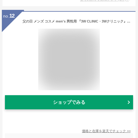
12
no.
父の日 メンズ コスメ men's 男性用 『3W CLINIC・3Wクリニック』オム クラシック エッセンシャル スキン(化粧水) 150ml 男のスキンケアセット 保湿 肌を落ち着かせる しっとり 正規品 韓国コスメ
ショップでみる
価格と在庫を
楽天
でチェック
>>