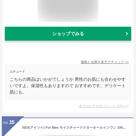
ショップでみる
価格と在庫を
楽天
でチェック
>>
エチュード
こちらの商品はいかがでしょうか 男性のお肌にも合わせやす
いですよ。保湿性もありますので おすすめです。デリケート
肌にも。
全てのおすすめコメント
(
1
件)
>
15
no.
ISOI(アイソイ) For Men モイスチャードクターオールインワン 100mL メンズ オールインワン 保湿 メンズスキンケア 化粧水 乳液 美容液 韓国コスメ