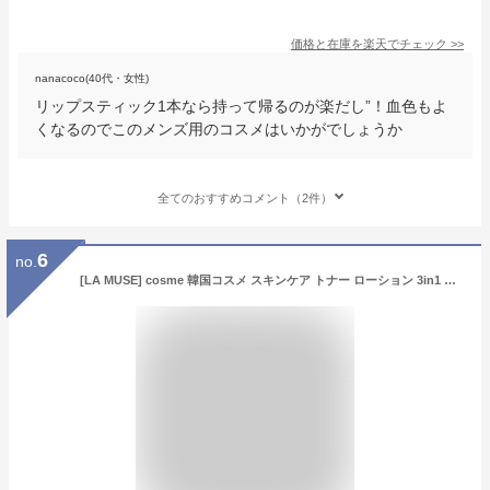
価格と在庫を
楽天
でチェック
>>
nanacoco(40代・女性)
リップスティック1本なら持って帰るのが楽だし”！血色もよ
くなるのでこのメンズ用のコスメはいかがでしょうか
全てのおすすめコメント（2件）
6
no.
[LA MUSE] cosme 韓国コスメ スキンケア トナー ローション 3in1 男性 メンズ エッセンス ハイケア 水分ケア 保湿ケア 整肌ケア 乾燥ケア クール男 sb0271