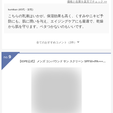
価格と在庫を
楽天
でチェック
>>
kumikan (40代・女性)
こちらの乳液はいかが。保湿効果も高く、くすみやニキビ予
防にも。肌に潤いを与え、エイジングケアにも最適で、乾燥
から肌を守ります。ベタつかないのもいいです。
全てのおすすめコメント（2件）
9
no.
【IOPE公式】 メンズ コンパウンド サン スクリーン SPF50+/PA++++ 50ml【 アイオペ 】 日焼け止め 紫外線ブロック 紫外線予防 UVケア 紫外線カット くすみ すっきり エイジングケア 美肌 UVカット スキンケア 韓国 コスメ メンズコスメ 男性用