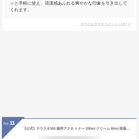
ッと手軽に使え、清潔感あふれる爽やかな印象を引き出して
くれます。
全てのおすすめコメント
(
1
件)
>
11
no.
【公式】テラクネ365 薬用アクネ トナー 200ml クリーム 60ml 医薬部外品 ニキビ 化粧水 乳液 毛穴 脂性肌 混合肌 敏感肌 トラネキサム酸 メンズ 乾燥肌 スキンケア 顔 韓国 韓国コスメ