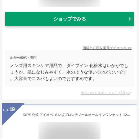
ショップでみる
価格と在庫を
楽天
でチェック
>>
ルガー(60代・男性)
メンズ用スキンケア用品で、ダイブイン 化粧水はいかがでし
ょうか。肌になじみやすく、水のような使い心地がよいです
。大容量でコスパもよいのでおすすめです。
全てのおすすめコメント
(
2
件)
>
19
no.
IOPE 公式 アイオペ メンズプロレチノールオールインワンセット 120ml おまけ 30ml付き レチノール美容液 ナイアシンアミド スキンケア メンズ美容液 エッセンス 男性化粧品 プレゼント 韓国コスメ ギフト