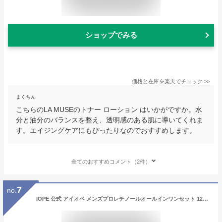
ショップでみる
価格と在庫を
楽天
でチェック
>>
まくちん
こちらのLA MUSEのトナー ローション はいかがですか。水
分と油分のバランスを整え、透明感のある肌に導いてくれま
す。エイジングケアにもぴったりなのでおすすめします。
全てのおすすめコメント（2件）
7
no.
IOPE 公式 アイオペ メンズプロレチノールオールインワンセット 120ml レチノール美容液 スキンケア メンズ美容液 エッセンス 美容液 男性化粧品 韓国コスメ