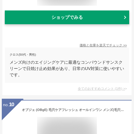
ショップでみる
価格と在庫を
楽天
でチェック
>>
クロス(50代・男性)
メンズ向けのエイジングケアに最適なコンパウンドサンスク
リーンで日焼け止め効果があり、日常のUV対策に使いやすい
です。
全てのおすすめコメント
(
1
件)
>
10
no.
オブジェ (OBgE) 毛穴ケアフレッシュ オールインワン メンズ(毛穴ケア スキンケア 化粧水 乳液 メンズ 韓国コスメ)150ml