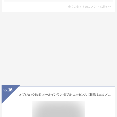
全てのおすすめコメント
(
1
件)
>
16
no.
オブジェ (OBgE) オールインワン ダブル エッセンス【日焼け止め メンズ 毛穴 毛穴ケア 韓国コスメ】