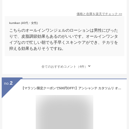
価格と在庫を
楽天
でチェック
>>
kumikan (40代・女性)
こちらのオールインワンジェルのローションは男性にぴった
りで、皮脂調節効果もあるのがいいです。オールインワンタ
イプなので忙しい朝でも手早くスキンケアができ、テカリを
抑える効果もありそうですね。
全てのおすすめコメント（4件）
2
no.
【マラソン限定クーポンで500円OFF!】アンシャンテ カタツムリ オールインワンゲル 100ml 選べる セット ナヴィス スキンケア 韓国コスメ 基礎化粧品