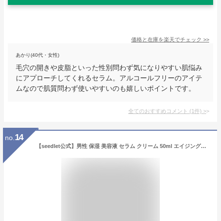
価格と在庫を
楽天
でチェック
>>
あかり(40代・女性)
毛穴の開きや皮脂といった性別問わず気になりやすい肌悩み
にアプローチしてくれるセラム。アルコールフリーのアイテ
ムなので肌質問わず使いやすいのも嬉しいポイントです。
全てのおすすめコメント
(
1
件)
>
14
no.
【seedlet公式】男性 保湿 美容液 セラム クリーム 50ml エイジングケア 100％ヴィーガン美容 メンズ スキンケア 化粧品 コスメ シードレット 7日で実感 韓国コスメ うるおい 目元 口元 首元 乾燥 ハリ 20代 30代 40代 50代 敏感肌 水分供給