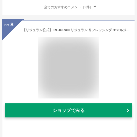
全てのおすすめコメント（2件）
8
no.
【リジュラン公式】 REJURAN リジュラン リフレッシング エマルジョン 45mL 韓国コスメ スキンケア PDRN (c-PDRN) 乳液 肌荒れ 敏感肌 ニキビ 保湿 くすみ メンズ 化粧品 乾燥肌 うるおい 肌再生 エイジングケア ジェンダーレス 送料無料
ショップでみる