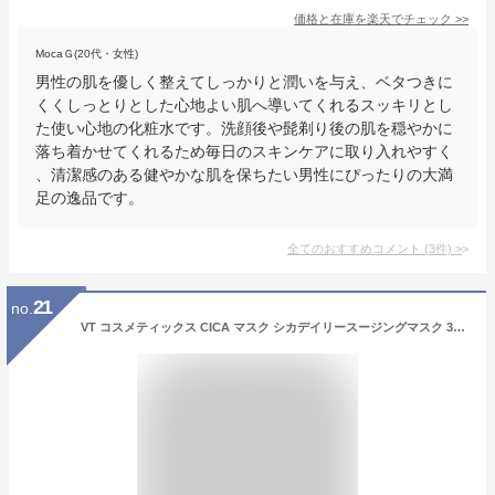
価格と在庫を
楽天
でチェック
>>
MocaＧ(20代・女性)
男性の肌を優しく整えてしっかりと潤いを与え、ベタつきに
くくしっとりとした心地よい肌へ導いてくれるスッキリとし
た使い心地の化粧水です。洗顔後や髭剃り後の肌を穏やかに
落ち着かせてくれるため毎日のスキンケアに取り入れやすく
、清潔感のある健やかな肌を保ちたい男性にぴったりの大満
足の逸品です。
全てのおすすめコメント
(
3
件)
>
21
no.
VT コスメティックス CICA マスク シカデイリースージングマスク 30枚 シカ フェイスマスク デイリー シカパック