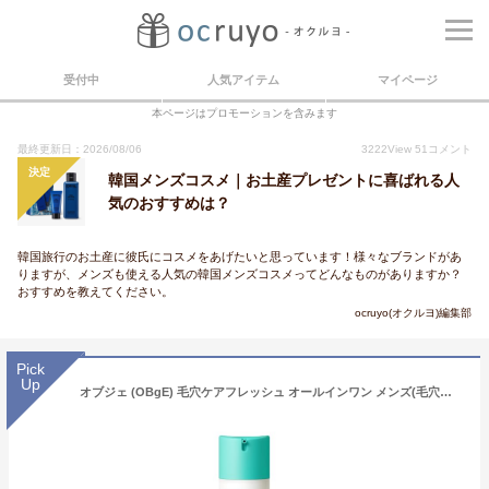
受付中
人気アイテム
マイページ
本ページはプロモーションを含みます
最終更新日：2026/08/06
3222
View
51
コメント
決定
韓国メンズコスメ｜お土産プレゼントに喜ばれる人
気のおすすめは？
韓国旅行のお土産に彼氏にコスメをあげたいと思っています！様々なブランドがあ
りますが、メンズも使える人気の韓国メンズコスメってどんなものがありますか？
おすすめを教えてください。
ocruyo(オクルヨ)編集部
Pick
Up
オブジェ (OBgE) 毛穴ケアフレッシュ オールインワン メンズ(毛穴ケア スキンケア 化粧水 乳液 メンズ 韓国コスメ)150ml