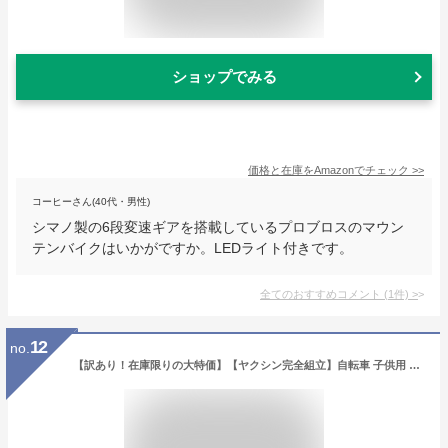
ショップでみる
価格と在庫を
Amazon
でチェック
>>
コーヒーさん(40代・男性)
シマノ製の6段変速ギアを搭載しているプロブロスのマウン
テンバイクはいかがですか。LEDライト付きです。
全てのおすすめコメント
(
1
件)
>
12
no.
【訳あり！在庫限りの大特価】【ヤクシン完全組立】自転車 子供用 22インチ 24インチ 女の子 男の子 ジュニア 7歳 8歳 9歳 10歳 11歳 小学生 6段変速 キッズバイク おしゃれ 子供用自転車 完成品 組立済 a.n.design works CQ226 CQ246