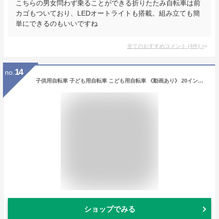
こちらの男女問わず乗ることができる折りたたみ自転車は前
カゴもついており、LEDオートライトも搭載。組み立ても簡
単にできるのもいいですね
全てのおすすめコメント
(
4
件)
>
14
no.
子供用自転車 子ども用自転車 こども用自転車 《動画あり》 20インチ 22インチ 24インチ 26インチ 折りたたみ自転車 シティサイクル 手元スイッチ ライト 女の子 おしゃれ 小学生 中学生 ☆ プレゼント ギフト 父の日 新生活 防災 梅雨
ショップでみる