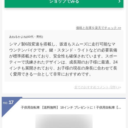
ショップでみる
価格と在庫を
楽天
でチェック
>>
あねるかよね(40代・男性)
シマノ製6段変速を搭載し、坂道もスムーズに走行可能なマ
ウンテンバイクです。鍵・スタンド・ライトなどの必要装備
が標準搭載されており、安全性も確保されています。スポー
ティーで洗練されたデザインは、成長期のお子様に最適。24
インチも展開されており、お子様の現在の身長に合わせて長
く愛用できる一台として非常におすすめです。
全てのおすすめコメント
(
2
件)
>
17
no.
子供用自転車 【送料無料】 18インチ プレゼントに！子供用自転車【補助輪無し】 HITS Nemo ヒッツ ネモ バイク ハンドブレーキ 男の子にも女の子にも！ 5歳 6歳 7歳 8歳 9歳 10歳 身長115?150cm 小学生 子ども こども おしゃれ 誕生日 入園祝い 入学祝い ランキング受賞！