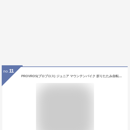
11
no.
PROVROS(プロブロス) ジュニア マウンテンバイク 折りたたみ自転車 24インチ シマノ6段変速 ギア 子供 MTB カゴ・LEDライト・ワイヤー錠付き P-JM20246 (グレージュ24インチ)