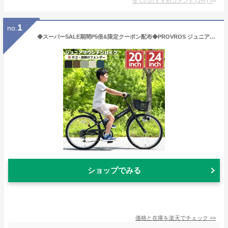
全てのおすすめコメント
(
1
件)
>
1
no.
◆スーパーSALE期間P5倍&限定クーポン配布◆PROVROS ジュニア マウンテンバイク 折りたたみ自転車 20インチ 24インチ 自転車 シマノ6段変速 ギア 子供用 MTB 折り畳み カゴ・LEDライト・ワイヤー錠付き プロブロス P-JM20246
ショップでみる
価格と在庫を
楽天
でチェック
>>