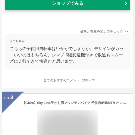
ショップでみる
価格と在庫を
楽天
でチェック
>>
まーちゅん
こちらの子供用自転車はいかがでしょうか。デザインがカッ
コいいのはもちろん、シマノ 6段変速機付きで坂道もスムー
ズに走行できて快適だと思います。
全てのおすすめコメント（3件）
3
no.
【Glerc】Sky Line子ども用マウンテンバイク 子供自転車MTB オンロードオフロード 男の子女の子小学生中学生 街乗り通学 21段変速 KENDAファットブロックタイヤ(1.95インチ) フロントサスペンション ディスクブレーキ 20インチ 青灰色ブルーグレー