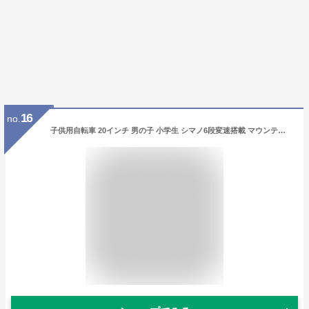
16
no.
子供用自転車 20インチ 男の子 小学生 シマノ6段変速搭載 マウンテンバイク 鍵・スタンド付 子ども 誕生日 ギフト 入学 プレゼント 送料無料(サイズ違い 24インチあり)〔SKD206〕