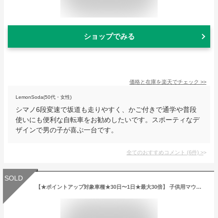
ショップでみる
価格と在庫を
楽天
でチェック
>>
LemonSoda(50代・女性)
シマノ6段変速で坂道も走りやすく、かご付きで通学や普段
使いにも便利な自転車をお勧めしたいです。スポーティなデ
ザインで男の子が喜ぶ一台です。
全てのおすすめコメント
(
6
件)
>
SOLD
【★ポイントアップ対象車種★30日〜1日★最大30倍】 子供用マウンテンバイク 24インチ | 子供用自転車 シマノ6段変速搭載 変速付き かご付き 自転車本体 男の子 こども じてんしゃ 小学生 高学年 入学 ギフト 送料無料 【SKD246】【コ】