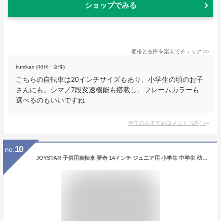
ショップでみる
価格と在庫を
楽天
でチェック
>>
kumikan (40代・女性)
こちらの自転車は20インチサイズもあり、小学生の頃のお子
さんにも。シマノ7段変速機能も搭載し、フレームカラーも
選べるのもいいですね
全てのおすすめコメント
(
1
件)
>
10
no.
JOYSTAR 子供用自転車 夢奇 14インチ ジュニア用 小学生 中学生 幼児用 可愛い 男の子 女の子 お誕生日プレゼント カゴ ベル 補助輪付き おしゃれ ガール ボーイズ グリーン ピンク [並行輸入品]