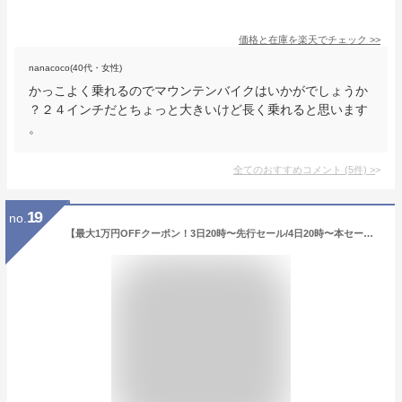
価格と在庫を
楽天
でチェック
>>
nanacoco(40代・女性)
かっこよく乗れるのでマウンテンバイクはいかがでしょうか
？２４インチだとちょっと大きいけど長く乗れると思います
。
全てのおすすめコメント
(
5
件)
>
19
no.
【最大1万円OFFクーポン！3日20時〜先行セール/4日20時〜本セール】 子供用マウンテンバイク 20インチ | 子供用自転車 シマノ6段変速搭載 変速付き かご付き 自転車本体 男の子 こども じてんしゃ 小学生 低学年 入学 ギフト 送料無料 【SKD206】