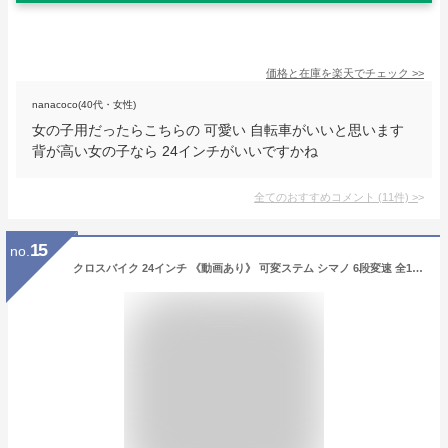
価格と在庫を
楽天
でチェック
>>
nanacoco(40代・女性)
女の子用だったらこちらの 可愛い 自転車がいいと思います
背が高い女の子なら 24インチがいいですかね
全てのおすすめコメント
(
11
件)
>
15
no.
クロスバイク 24インチ 《動画あり》 可変ステム シマノ 6段変速 全12色 スタンド 子供用自転車 ジュニア キッズ 小学生 こども 子ども 子供自転車 通学 おしゃれ 初心者 人気 ☆ プレゼント ギフト 父の日 防災 梅雨 猛暑 節約