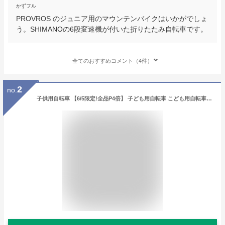
かずフル
PROVROS のジュニア用のマウンテンバイクはいかがでしょ
う。SHIMANOの6段変速機が付いた折りたたみ自転車です。
全てのおすすめコメント（4件）
2
no.
子供用自転車 【6/5限定!全品P4倍】 子ども用自転車 こども用自転車 《動画あり》 20インチ 22インチ 24インチ 全11色 クロスバイク シマノ 6段変速 こども じてんしゃ 男の子 女の子 小学生 キッズ ジュニア ☆ プレゼント ギフト 父の日 防災 梅雨 猛暑 節約