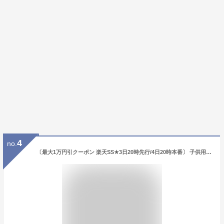
4
no.
〔最大1万円引クーポン 楽天SS★3日20時先行/4日20時本番〕 子供用自転車 24インチ 男の子 小学生 シマノ6段変速搭載 マウンテンバイク 鍵・スタンド付 子ども 誕生日 ギフト 入学 プレゼント 送料無料(サイズ違い 20インチあり)〔SKD246〕