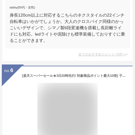
tabby(50代・女性)
身長120cm以上に対応するこちらのネクスタイルの22インチ
自転車はいかがでしょうか。大人のクロスバイク同様のかっ
こいいデザインで、シマノ製6段変速機を搭載し長距離ライ
ドにも対応。ledライトや泥除けも標準装備しておりすぐに乗
ることができます。
全てのおすすめコメント
(
1
件)
>
6
no.
[楽天スーパーセール★3日20時先行/ 対象商品ポイント最大10倍] 子供用マウンテンバイク 24インチ | 子供用自転車 シマノ6段変速搭載 かご付き 自転車本体 男の子 こども じてんしゃ 小学生 高学年 入学 ギフト 送料無料 [ SKD246 ]