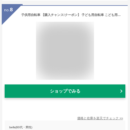
8
no.
子供用自転車 【購入チャンス!クーポン】 子ども用自転車 こども用自転車 《動画あり》 20インチ 22インチ 24インチ 全11色 クロスバイク シマノ 6段変速 こども じてんしゃ 男の子 女の子 小学生 キッズ ジュニア ☆ プレゼント ギフト 父の日 新生活 防災 梅雨
ショップでみる
価格と在庫を
楽天
でチェック
>>
bells(60代・男性)