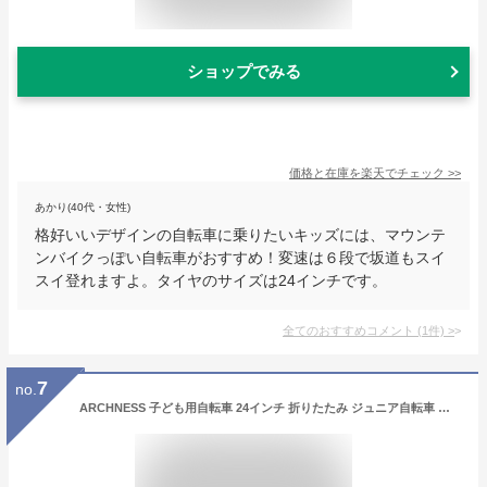
ショップでみる
価格と在庫を
楽天
でチェック
>>
あかり(40代・女性)
格好いいデザインの自転車に乗りたいキッズには、マウンテ
ンバイクっぽい自転車がおすすめ！変速は６段で坂道もスイ
スイ登れますよ。タイヤのサイズは24インチです。
全てのおすすめコメント
(
1
件)
>
7
no.
ARCHNESS 子ども用自転車 24インチ 折りたたみ ジュニア自転車 シティサイクル 小学生向け シマノ６段変速 カゴ・ライト・鍵付き 通学 プレゼント FDG246 (付属品なし, ライトパープル)