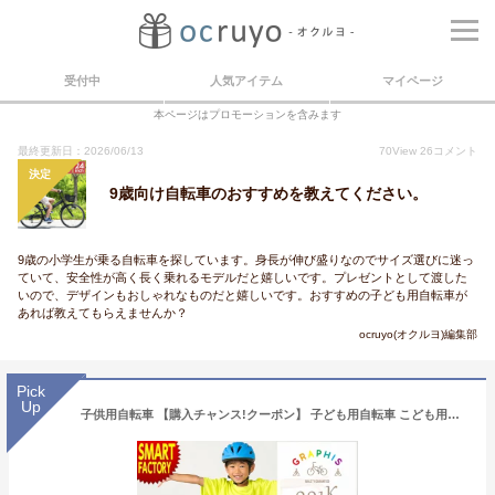
受付中
人気アイテム
マイページ
本ページはプロモーションを含みます
最終更新日：2026/06/13
70
View
26
コメント
決定
9歳向け自転車のおすすめを教えてください。
9歳の小学生が乗る自転車を探しています。身長が伸び盛りなのでサイズ選びに迷っ
ていて、安全性が高く長く乗れるモデルだと嬉しいです。プレゼントとして渡した
いので、デザインもおしゃれなものだと嬉しいです。おすすめの子ども用自転車が
あれば教えてもらえませんか？
ocruyo(オクルヨ)編集部
Pick
Up
子供用自転車 【購入チャンス!クーポン】 子ども用自転車 こども用自転車 《動画あり》 20インチ 22インチ 24インチ 全11色 クロスバイク シマノ 6段変速 こども じてんしゃ 男の子 女の子 小学生 キッズ ジュニア ☆ プレゼント ギフト 父の日 新生活 防災 梅雨