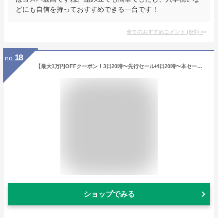
どにも自信を持っておすすめできる一台です！
全てのおすすめコメント
(
8
件)
>
18
no.
【最大1万円OFFクーポン！3日20時〜先行セール/4日20時〜本セール】 子供用マウンテンバイク 24インチ | 子供用自転車 シマノ6段変速搭載 変速付き かご付き 自転車本体 男の子 こども じてんしゃ 小学生 高学年 入学 ギフト 送料無料 【SKD246】
ショップでみる