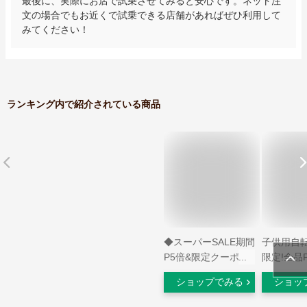
最後に、実際にお店で試乗させてみると安心です。ネット注
文の場合でもお近くで試乗できる店舗があればぜひ利用して
みてください！
ランキング内で紹介されている商品
◆スーパーSALE期間
子供用自転
P5倍&限定クーポン
限定!全品
配布◆PROVROS ジ
ども用自転
ショップでみる
ショッ
ュニア マウンテンバ
用自転車 
イク 折りたたみ自転
り》 20イ