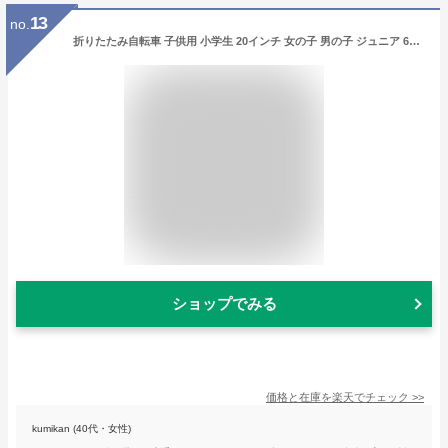
13
no.
折りたたみ自転車 子供用 小学生 20インチ 女の子 男の子 ジュニア 6歳 7歳 8歳 9歳 LEDオートライト シマノ 変速なし 前カゴ付き おしゃれ 子供用自転車【お客様組立】アウトレット a.n.design works FV20HD
ショップでみる
価格と在庫を
楽天
でチェック
>>
kumikan (40代・女性)