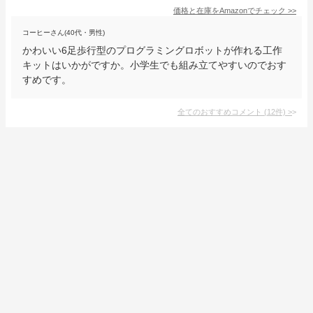
価格と在庫を
Amazon
でチェック
>>
コーヒーさん(40代・男性)
かわいい6足歩行型のプログラミングロボットが作れる工作
キットはいかがですか。小学生でも組み立てやすいのでおす
すめです。
全てのおすすめコメント
(
12
件)
>