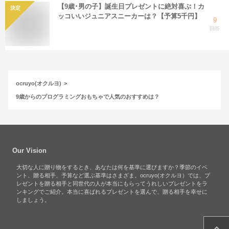
【9歳･男の子】誕生日プレゼントに絶対喜ぶ！カ
決定
ッコいいジュニアスニーカーは？【予算5千円】
9
回答
ocruyo(オクルヨ)
9歳からのプログラミングおもちゃで人気のおすすめは？
Our Vision
大切な人に贈り物をするとき、あなたは何を基準に選びますか？季節のイベ
ント、贈る相手、予算など選ぶ基準はさまざま。ocruyo(オクルヨ）では、プ
レゼントを贈る相手と同世代の人が本当にもらってうれしいプレゼントをラ
ンキングでご紹介。本当に喜ばれるプレゼントを選んで、贈る相手を幸せに
しましょう。