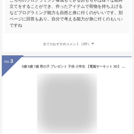
立てをすることができ、作ったアイテムで荷物を持ち上げる
などプログラミング能力も自然と身に付くのがいいです。別
ページに回答もあり、自分で考える能力が身に付くのもいい
ですね
全てのおすすめコメント（3件）
3
no.
5歳 6歳 7歳 男の子 プレゼント 子供 小学生 【電脳サーキット 3D】 知育玩具 電池不要 誕生日 8歳 9歳 10歳 誕生日プレゼント 電子玩具 女の子 プログラミング おもちゃ 人気 電子回路 科学 電子ブロック 電気 立体パズル ブロック 電気回路 ランキング 学習 クリスマス