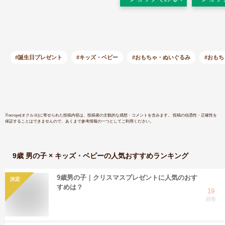
おもちゃ大賞2018エ
玩具 知育
デュケーショナル・
ーボ専用 
トイ部門 大賞】(対
ット 誕生
象年齢:3歳以
マス プレ
上)83008
フト prob
歳 7歳 8歳
#誕生日プレゼント
#キッズ・ベビー
#おもちゃ・ぬいぐるみ
#おもち
小学生 男
子 学習 教
ホ 不要 
ーム 遊び
キット
※
ocruyo(オクルヨ)
に寄せられた投稿内容は、投稿者の主観的な感想・コメントを含みます。 投稿の信憑性・正確性を
保証することはできませんので、あくまで参考情報の一つとしてご利用ください。
9歳 男の子 × キッズ・ベビー
の人気おすすめランキング
9歳男の子｜クリスマスプレゼントに人気のおす
決定
すめは？
19
回答