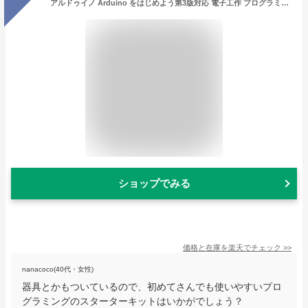
アルドゥイノ Arduino をはじめよう第3版対応 電子工作 プログラミング スターターキット PDF教本ダウンロード特典付き アルデュイーノ 初心者の方のための学習キット 知育玩具 STEM教育 大量注文可
ショップでみる
価格と在庫を
楽天
でチェック
>>
nanacoco(40代・女性)
器具とかもついているので、初めてさんでも使いやすいプロ
グラミングのスターターキットはいかがでしょう？