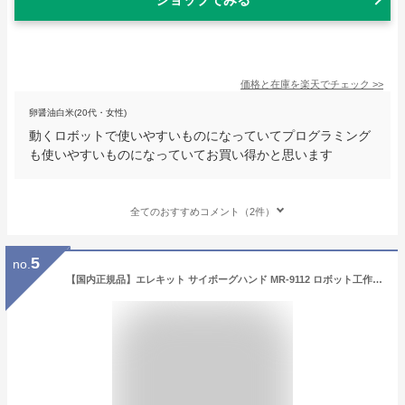
価格と在庫を
楽天
でチェック
>>
卵醤油白米(20代・女性)
動くロボットで使いやすいものになっていてプログラミング
も使いやすいものになっていてお買い得かと思います
全てのおすすめコメント（2件）
5
no.
【国内正規品】エレキット サイボーグハンド MR-9112 ロボット工作キット 知育玩具 水圧式 ELEKIT 自由研究 物理 理科 理系 プラモデル 誕生日プレゼント クリスマスプレゼント 男の子 女の子