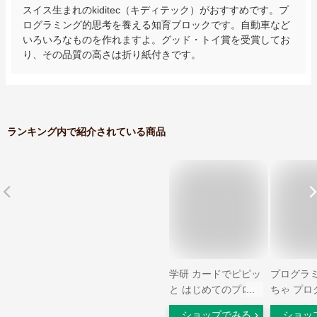
スイス生まれのkiditec（キディテック）がおすすめです。プ
ログラミング的思考を養える知育ブロックです。自動車など
いろいろなものを作れますよ。グッド・トイ賞を受賞してお
り、その品質の高さは折り紙付きです。
ランキング内で紹介されている商品
学研 カードでピピッ
プログラミ
と はじめてのプログ
ちゃ プロ
ラミングカー【日本
生日プレゼ
ショップでみる
ショッ