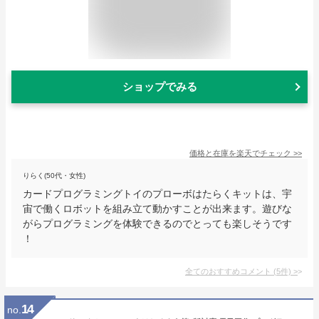
ショップでみる
価格と在庫を
楽天
でチェック
>>
りらく(50代・女性)
カードプログラミングトイのプローボはたらくキットは、宇
宙で働くロボットを組み立て動かすことが出来ます。遊びな
がらプログラミングを体験できるのでとっても楽しそうです
！
全てのおすすめコメント
(
5
件)
>
14
no.