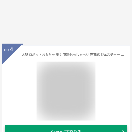
4
no.
人型 ロボットおもちゃ 歩く 英語おっしゃべり 充電式 ジェスチャー 日本語説明書 歌う 音楽 自動デモ プログラミング 誕生日プレゼント 子供 おもちゃ 男の子 誕生日 プレゼント 小学生 贈り物 ロボット おもちゃ こども 知育玩具 知育おもちゃ 知育 おもちゃ 動く
ショップでみる