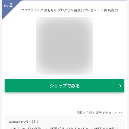
2
no.
プログラミング おもちゃ プログラム 誕生日プレゼント 子供 玩具 知育玩具 プローボ専用 はたらくキット 誕生日 クリスマス プレゼント ギフト probo 4歳 5歳 6歳 7歳 8歳 9歳 10歳 小学生 男の子 女の子 学習 教材 PC スマホ 不要 ロボット ゲーム 遊び 電脳サーキット
ショップでみる
価格と在庫を
楽天
でチェック
>>
kumikan (40代・女性)
こちらのプログラミング養成もできるおもちゃは様々な組み