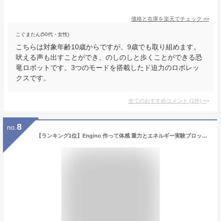
価格と在庫を
楽天
でチェック
>>
こぐまたん(50代・女性)
こちらは対象年齢10歳からですが、9歳でも取り組めます。
吠える声も出すことができ、のしのしと歩くことができる恐
竜ロボットです。3つのモードを搭載したド迫力のロボレッ
クスです。
全てのおすすめコメント
(
1
件)
>
8
no.
【ランキング1位】Engino 作って体感 重力とエネルギー実験ブロック 知育玩具 9歳以上 組み立ておもちゃ 8つの模型 非認知能力 エンジニアリング 重力 遠心力 運動 工作キット 脳トレ STEAMトイ 10歳 11歳 12歳 入学祝い 入学準備 新入学