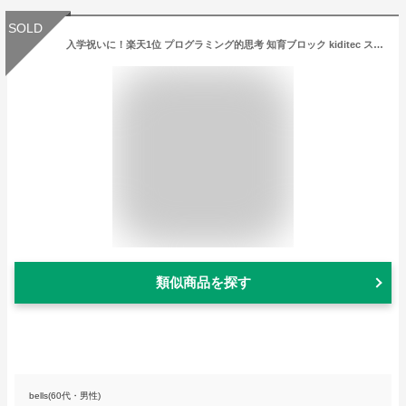
SOLD
入学祝いに！楽天1位 プログラミング的思考 知育ブロック kiditec スペースレース プラモデル ブロック 乗り物 車 自動車 ロボット 6歳 7歳 8歳 9歳 小学生 男の子 女の子 知育玩具 保育園 幼稚園 おもちゃ 誕生日 プレゼント
類似商品を探す
bells(60代・男性)