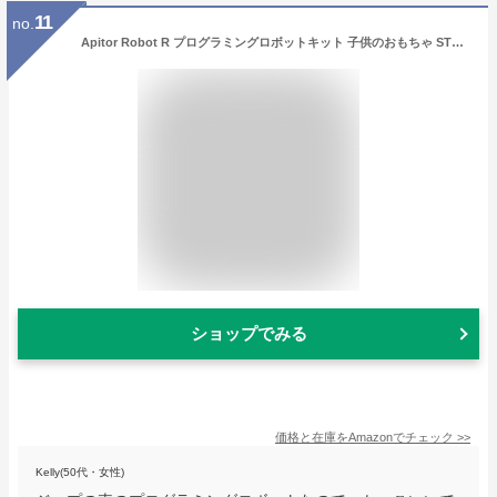
11
no.
Apitor Robot R プログラミングロボットキット 子供のおもちゃ STEM教育ビルディングブロック 4-in-1リモコン玩具 小学生の初期教育 Scratch JR キッズのラジコン知育玩具 6歳以上 男の子女の子向け 子供の日、クリスマス/誕生日プレゼントに人気 入学祝いにも最適 7/8/9/10/11/12歳向け
ショップでみる
価格と在庫を
Amazon
でチェック
>>
Kelly(50代・女性)