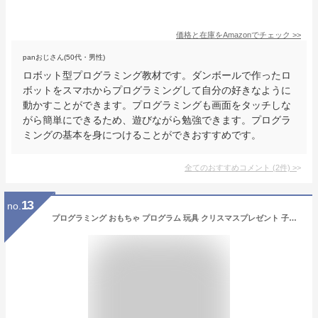
価格と在庫を
Amazon
でチェック
>>
panおじさん(50代・男性)
ロボット型プログラミング教材です。ダンボールで作ったロ
ボットをスマホからプログラミングして自分の好きなように
動かすことができます。プログラミングも画面をタッチしな
がら簡単にできるため、遊びながら勉強できます。プログラ
ミングの基本を身につけることができおすすめです。
全てのおすすめコメント
(
2
件)
>
13
no.
プログラミング おもちゃ プログラム 玩具 クリスマスプレゼント 子供 知育玩具 プローボ専用 はたらくキット 子供 誕生日 クリスマス プレゼント ギフト probo 4歳 5歳 6歳 7歳 8歳 9歳 小学生 男の子 女の子 学習 教材 PC スマホ 不要 ロボット ゲーム 遊び 電脳サーキット