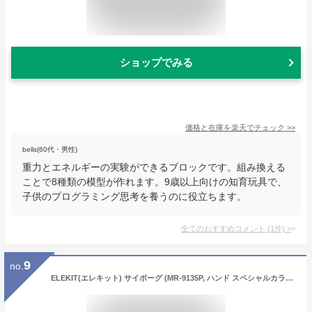
ショップでみる
価格と在庫を
楽天
でチェック
>>
bells(60代・男性)
重力とエネルギーの実験ができるブロックです。組み換える
ことで8種類の模型が作れます。9歳以上向けの知育玩具で、
子供のプログラミング思考を養うのに役立ちます。
全てのおすすめコメント
(
1
件)
>
9
no.
ELEKIT(エレキット) サイボーグ (MR-9135P, ハンド スペシャルカラーエディション 国内正規品, MR-9135P)