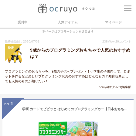
受付中
人気アイテム
マイページ
本ページはプロモーションを含みます
最終更新日：2026/07/01
238
View
20
コメント
決定
9歳からのプログラミングおもちゃで人気のおすすめ
は？
プログラミングのおもちゃを、9歳の子供へプレゼント！小学生の子供向けで、ロボ
ットを作るなど楽しいプログラミング玩具のおすすめはどんなもの？知育玩具とし
ても人気のものが知りたい！
ocruyo(オクルヨ)編集部
1
no.
学研 カードでピピッと はじめてのプログラミングカー【日本おもちゃ大賞2018エデュケーショナル・トイ部門 大賞】(対象年齢:3歳以上)83008