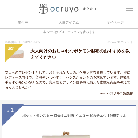
受付中
人気アイテム
マイページ
本ページはプロモーションを含みます
最終更新日：2026/07/05
87
View
32
コメント
決定
大人向けのおしゃれなポケモン財布のおすすめを教
えてください
友人へのプレゼントとして、おしゃれな大人のポケモン財布を探しています。特に
レディース向けで、普段使いしやすく、センスが良いものを求めています。贈る相
手もポケモンが好きなので、実用性とデザイン性を兼ね備えた素敵な商品を教えて
もらえませんか？
ocruyo(オクルヨ)編集部
1
no.
ポケットモンスター 口金ミニ財布 イエロー ピカチュウ 149557 キルト pokemon ポケモン