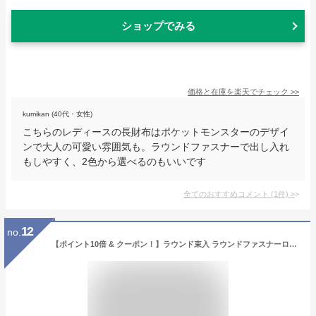
ショップでみる
価格と在庫を
楽天
でチェック
>>
kumikan (40代・女性)
こちらのレディースの長財布はポケットモンスターのデザイ
ンで大人の可愛い雰囲気も。ラウンドファスナーで出し入れ
もしやすく、2色から選べるのもいいです
全てのおすすめコメント
(
1
件)
>
12
no.
【ポイント10倍 & クーポン！】ラウンド束入 ラウンドファスナーロングウォレット レディース長財布 ポケットモンスター Candyシリーズ ポケモン サンアート プレゼント ギフト