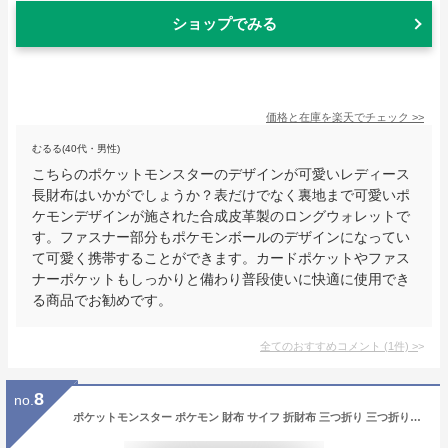
ショップでみる
価格と在庫を
楽天
でチェック
>>
むるる(40代・男性)
こちらのポケットモンスターのデザインが可愛いレディース
長財布はいかがでしょうか？表だけでなく裏地まで可愛いポ
ケモンデザインが施された合成皮革製のロングウォレットで
す。ファスナー部分もポケモンボールのデザインになってい
て可愛く携帯することができます。カードポケットやファス
ナーポケットもしっかりと備わり普段使いに快適に使用でき
る商品でお勧めです。
全てのおすすめコメント
(
1
件)
>
8
no.
ポケットモンスター ポケモン 財布 サイフ 折財布 三つ折り 三つ折り財布 ナイロン がま口 小銭入れ 女の子 レディース ピカチュウ ブラッキー ミミッキュ ワッカネズミ キャラクター グッズ ブランド 可愛い かわいい おしゃれ 人気