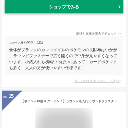
ショップでみる
価格と在庫を
楽天
でチェック
>>
ちゃぺ大好き(50代・女性)
全体がブラックのカッコイイ系のポケモンの長財布はいかが
。ラウンドファスナーで広く開くので中身が見やすくなって
います。小銭入れも横幅いっぱいにあって、カードポケット
も多く、大人の方が使いやすい仕様です。
全てのおすすめコメント
(
1
件)
>
15
no.
【ポイント10倍 & クーポン！】ラウンド束入れ ラウンドファスナーロングウォレット レディース長財布 ポケットモンスター キルトシリーズ オレンジ ポケモン サンアート プレゼント ギフト