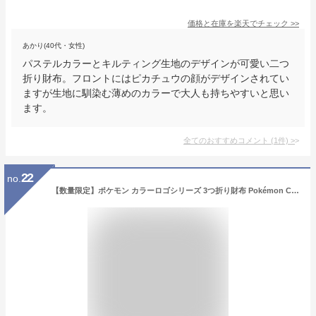
価格と在庫を
楽天
でチェック
>>
あかり(40代・女性)
パステルカラーとキルティング生地のデザインが可愛い二つ
折り財布。フロントにはピカチュウの顔がデザインされてい
ますが生地に馴染む薄めのカラーで大人も持ちやすいと思い
ます。
全てのおすすめコメント
(
1
件)
>
22
no.
【数量限定】ポケモン カラーロゴシリーズ 3つ折り財布 Pokémon Color logo series ピカチュウ ブラッキー ミミッキュ ワッカネズミ ミニ財布 ウォレット キャラクター グッズ 雑貨 レディース プレゼント ギフト メンズ ポケットモンスター