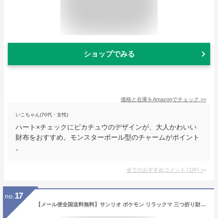
ショップでみる
価格と在庫を
Amazon
でチェック
>>
いこちゃん(70代・女性)
ハート×チェックにピカチュウのデザインが、大人かわいい
財布をおすすめ。モンスターボール型のチャームがポイント
。
全てのおすすめコメント
(
1
件)
>
17
no.
【メール便全国送料無料】サンリオ ポケモン リラックマ 三つ折り財布 長財布 LF深札入れ ウォレット キッズ 子ども 子供 女の子 小学生 中学生 レディース 女性 大人 かわいい パステルカラー ポケットモンスター Sanrio ハートフレームシリーズ