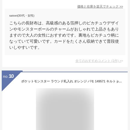
価格と在庫を
楽天
でチェック
>>
satoei(30代・女性)
こちらの長財布は、高級感のある箔押しのピカチュウデザイ
ンやモンスターボールのチャームがおしゃれで上品さもあり
ますので大人の女性におすすめです。裏地もピカチュウ柄に
なっていて可愛いです。カードをたくさん収納できて普段使
いしやすいです。
全てのおすすめコメント
(
1
件)
>
10
no.
ポケットモンスター ラウンド札入れ オレンジ パモ 149571 キルト pokemon ポケモン