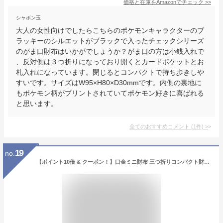
価格と在庫を
Amazon
でチェック
>>
シャボン玉
大人の女性向けでしたらこちらのポケモンキャラクターのブ
ラッキーのシルエットがブラックで入ったチェックシリーズ
のがま口財布はいかがでしょうか？がま口の方は小銭入れで
、反対側は３つ折りになっており開くとカードポケットとお
札入れになっています。閉じるとコンパクトで持ち歩きしや
すいです。サイズはW95×H80×D30mmです。内側の裏地に
もポケモン柄がプリントされていてポケモン好きに喜ばれる
と思います。
全てのおすすめコメント
(
1
件)
>
19
no.
【ポイント10倍 & クーポン！】口金ミニ財布 三つ折りコンパクト財布 ミニウォレット ポケットモンスター キルトシリーズ イエロー ポケモン サンアート レディース ミニ財布 プレゼント ギフト