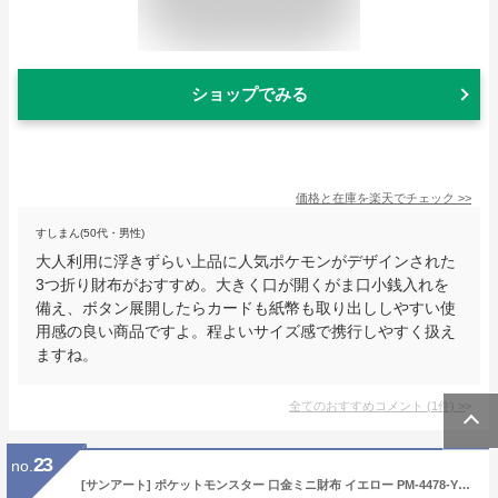
ショップでみる
価格と在庫を
楽天
でチェック
>>
すしまん(50代・男性)
大人利用に浮きずらい上品に人気ポケモンがデザインされた
3つ折り財布がおすすめ。大きく口が開くがま口小銭入れを
備え、ボタン展開したらカードも紙幣も取り出ししやすい使
用感の良い商品ですよ。程よいサイズ感で携行しやすく扱え
ますね。
全てのおすすめコメント
(
1
件)
>
23
no.
[サンアート] ポケットモンスター 口金ミニ財布 イエロー PM-4478-YEL