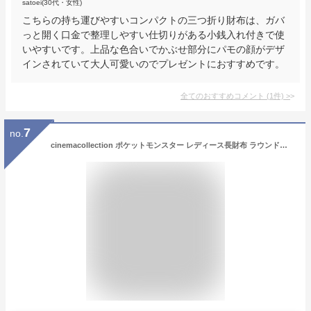
satoei(30代・女性)
こちらの持ち運びやすいコンパクトの三つ折り財布は、ガバ
っと開く口金で整理しやすい仕切りがある小銭入れ付きで使
いやすいです。上品な色合いでかぶせ部分にパモの顔がデザ
インされていて大人可愛いのでプレゼントにおすすめです。
全てのおすすめコメント
(
1
件)
>
7
no.
cinemacollection ポケットモンスター レディース長財布 ラウンド束入れ ラウンドファスナーロングウォレット キルトシリーズ オレンジ ポケモン サンアート プレゼント ギフト キャラクター グッズ 財布