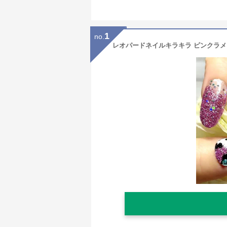
1
no.