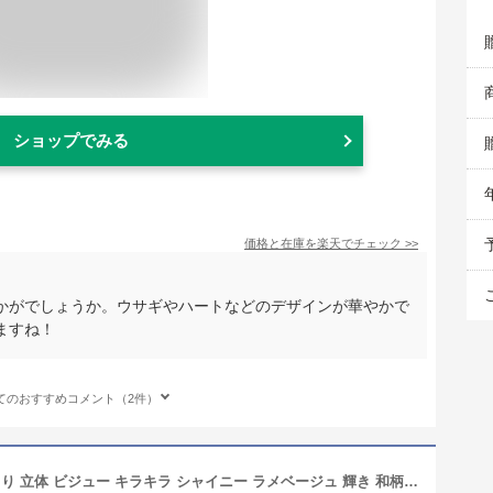
ショップでみる
価格と在庫を
楽天
でチェック
>>
かがでしょうか。ウサギやハートなどのデザインが華やかで
ますね！
てのおすすめコメント（2件）
☆3D大輪フラワーネイル☆お花 ぷっくり 立体 ビジュー キラキラ シャイニー ラメベージュ 輝き 和柄着物成人式結婚式ドレスブライダル 繰り返し使える 貼るだけ ネイリスト作成 ハンドメイド 手作り ネイルチップ つけ爪 付け爪 指長 美爪 ロングチップ ギャル nail