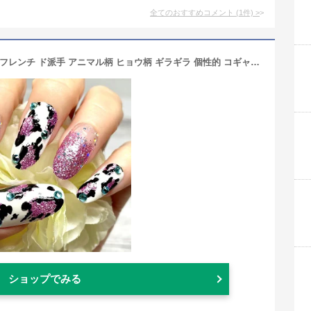
全てのおすすめコメント
(
1
件)
>
レオパードネイルキラキラ ピンクラメフレンチ ド派手 アニマル柄 ヒョウ柄 ギラギラ 個性的 コギャル 指長 美爪 ロングチップ ネイルチップ 長いつけ爪 セクシー 付け爪 ギャル 繰り返し使える 貼るだけ 簡単便利 ネイリスト作成 ハンドメイドwn
ショップでみる