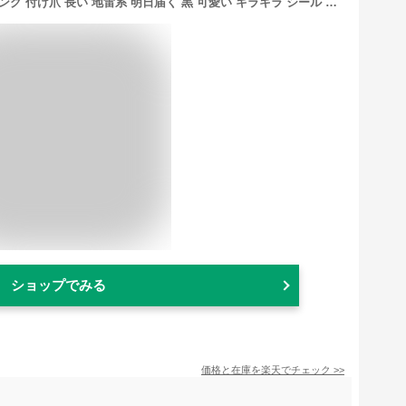
ネイルチップ ヒョウ柄 ギャル 子供 ロング 付け爪 長い 地雷系 明日届く 黒 可愛い キラキラ シール コギャル グッズ (マルチカラー6, ロング)
ショップでみる
価格と在庫を
楽天
でチェック
>>