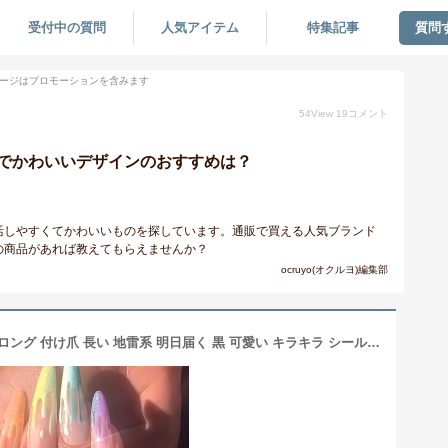
受付中の質問
人気アイテム
特集記事
質問
ージはプロモーションを含みます
54
View
19
コメント
でかわいいデザインのおすすめは？
活しやすくてかわいいものを探しています。通販で買える人気ブランド
の商品があれば教えてもらえませんか？
ocruyo(オクルヨ)編集部
Liberte555 ネイルチップ ギャル 子供 ロング 付け爪 長い 地雷系 明日届く 黒 可愛い キラキラ シール コギャル グッズ (ギャルマルチカラー3, ロング)