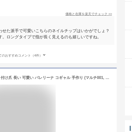
価格と在庫を
楽天
でチェック
>>
わせた派手で可愛いこちらのネイルチップはいかがでしょ？
す。ロングタイプで指が長く見えるのも嬉しいですね。
てのおすすめコメント（4件）
ネイルチップ ギャル ロング 韓国 子供 付け爪 長い 可愛い バレリーナ コギャル 手作り (マルチ001, ロング)