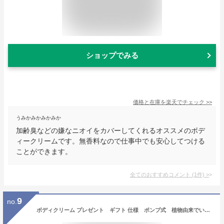
ショップでみる
価格と在庫を
楽天
でチェック
>>
うみかみかみかみか
加齢臭などの嫌なニオイをカバーしてくれるオススメのボデ
ィークリームです。無香料なので仕事中でも安心してつける
ことができます。
全てのおすすめコメント
(
1
件)
>
9
no.
ボディクリーム プレゼント ギフト 仕様 ポンプ式 植物由来でいい香りのする保湿ボディローション クワトロボタニコ | ボタニカル ボディ ミルク 男性・女性兼用のユニセックス 全身乾燥肌のメンズ向け バレンタインや誕生日プレゼントなどのギフトに。