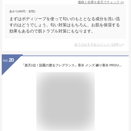
価格と在庫を
楽天
でチェック
>>
あかり(40代・女性)
まずはボディソープを使って匂いのもととなる成分を洗い流
すのはどうでしょう。匂い対策はもちろん、お肌を保湿する
効果もあるので肌トラブル対策にもなります。
全てのおすすめコメント
(
13
件)
>
20
no.
「楽天1位！話題の塗るフレグランス」香水 メンズ 練り香水 PROUDMEN プラウドメン グルーミングバーム グルーミング シトラス 40g ボディクリーム 男性用香水 誕生日プレゼント いい香り ギフト PROUDMEN.