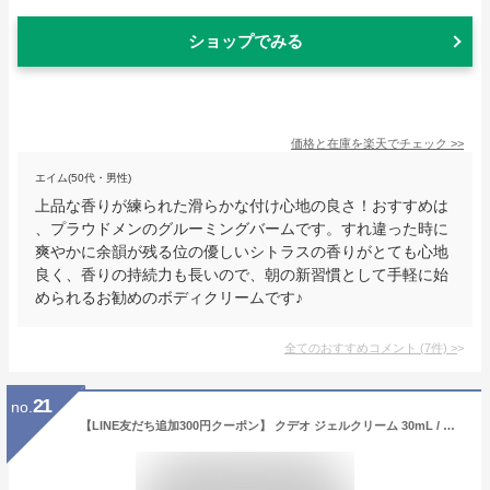
ショップでみる
価格と在庫を
楽天
でチェック
>>
エイム(50代・男性)
上品な香りが練られた滑らかな付け心地の良さ！おすすめは
、プラウドメンのグルーミングバームです。すれ違った時に
爽やかに余韻が残る位の優しいシトラスの香りがとても心地
良く、香りの持続力も長いので、朝の新習慣として手軽に始
められるお勧めのボディクリームです♪
全てのおすすめコメント
(
7
件)
>
21
no.
【LINE友だち追加300円クーポン】 クデオ ジェルクリーム 30mL / ワキガ デオドラント 制汗剤 わきが こども 子供 わきがクリーム クリーム 腋臭 わきが対策 ワキガ対策 ワキガクリーム デオドラントクリーム すそわきが 脇 脇汗 ワキ汗 強力 足の臭い 臭い 制汗 対策 メンズ