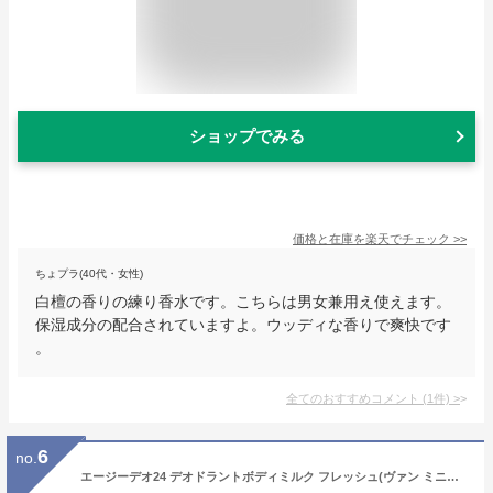
ショップでみる
価格と在庫を
楽天
でチェック
>>
ちょプラ(40代・女性)
白檀の香りの練り香水です。こちらは男女兼用え使えます。
保湿成分の配合されていますよ。ウッディな香りで爽快です
。
全てのおすすめコメント
(
1
件)
>
6
no.
エージーデオ24 デオドラントボディミルク フレッシュ(ヴァン ミニョン)180ml