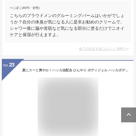
ぺこぽこ(40代・女性)
こちらのプラウドメンのグルーミングバームはいかがでしょ
うか？自分の体臭が気になる人に是非お勧めのクリームで、
シャワー後に脇や首筋など気になる部分に塗るだけでニオイ
ケアと保湿が行えますよ。
全てのおすすめコメント
(
8
件)
>
23
no.
夏にスーと爽やか！ハッカ油配合 ひんやり ボディジェル ハッカボディジェル 150g ポンプ式 ボディージェル ボディークリーム ボディクリーム メンズ OK ボディーローション ボディローション 冷感ジェル 冷感 首 冷感グッズ 肌 加齢臭