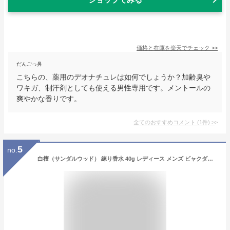
価格と在庫を
楽天
でチェック
>>
だんごっ鼻
こちらの、薬用のデオナチュレは如何でしょうか？加齢臭や
ワキガ、制汗剤としても使える男性専用です。メントールの
爽やかな香りです。
全てのおすすめコメント
(
1
件)
>
5
no.
白檀（サンダルウッド） 練り香水 40g レディース メンズ ビャクダン びゃくだん 練香水 和 和コスメ 香水 フレグランス バーム ハンド オイル フェイス ボディ クリーム 天然 日本製 国産 保湿 保湿クリーム 男女兼用