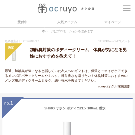
受付中
人気アイテム
マイページ
本ページはプロモーションを含みます
最終更新日：2026/06/17
11583
View
24
コメント
決定
加齢臭対策のボディークリーム｜体臭が気になる男
性におすすめを教えて！
最近、加齢臭が気になると話していた友人へのギフトは、保湿とニオイがケアでき
るメンズ用ボディクリームやミルク、練り香水を贈りたい！体臭対策におすすめの
メンズ用ボディクリームミルク、練り香水を教えてください。
ocruyo(オクルヨ)編集部
1
no.
SHIRO サボン ボディコロン 100mL 香水