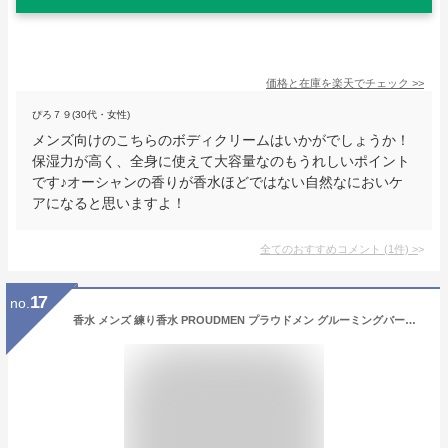
価格と在庫を
楽天
でチェック
>>
ぴろ７９(30代・女性)
メンズ向けのこちらのボディクリームはいかがでしょうか！
保湿力が高く、全身に使えて大容量なのもうれしいポイント
です♪オーシャンの香りが香水ほどではない自然なにおいケ
アになると思いますよ！
全てのおすすめコメント
(
1
件)
>
17
no.
香水 メンズ 練り香水 PROUDMEN プラウドメン グルーミングバーム CM シトラス ムスク 40g 男性用香水 ボディクリーム 男性用 誕生日プレゼント いい香り ギフト PROUDMEN.