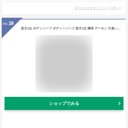
全てのおすすめコメント
(
1
件)
>
19
no.
楽天1位 ボディソープ ボディーソープ 楽天1位 獲得 デーモン 汗臭い 消臭 体臭 わき 臭い 足裏 保湿 メンズ 男性用 エチケット 加齢臭 デオドラント 彼氏 くさい わきが 悩み プレゼント 脱毛肌 VIO 石けん 汗の臭い プロテイン タンパク質 ボディメイク 皮膚科専門医推し
ショップでみる