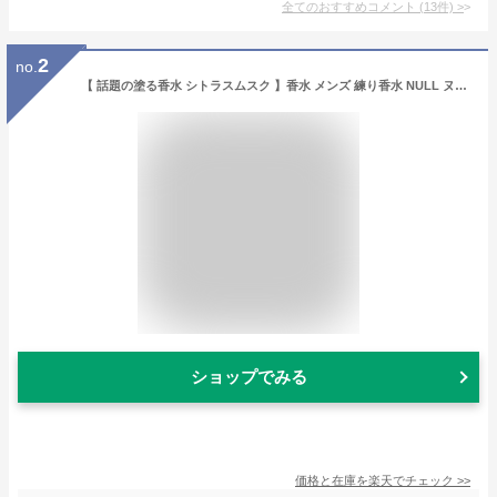
全てのおすすめコメント
(
13
件)
>
2
no.
【 話題の塗る香水 シトラスムスク 】香水 メンズ 練り香水 NULL ヌル シトラス ホワイト ムスク 30g ボディクリーム 男性用 女性用 プレゼント いい香り ギフト 爽やか フレグランス バーム ミュゲ 保湿 加齢臭 体臭対策 持続 ハンドクリーム 身だしなみ
ショップでみる
価格と在庫を
楽天
でチェック
>>