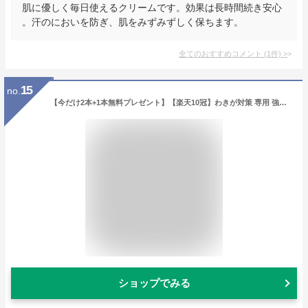
肌に優しく毎日使えるクリームです。効果は長時間続き安心
。汗のにおいを防ぎ、肌をみずみずしく保ちます。
全てのおすすめコメント
(
1
件)
>
15
no.
【今だけ2本+1本無料プレゼント】【楽天10冠】わきが対策 専用 強力デオドラント クリーム テサラン クリア30g 評価4.4超のワキガ・脇汗 の悩みに特化【医薬部外品 送料無料】
ショップでみる