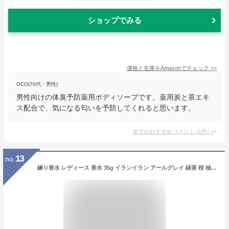
ショップでみる
価格と在庫を
Amazon
でチェック
>>
OCO(70代・男性)
男性向けの体臭予防薬用ボディソープです。薬用炭と茶エキ
ス配合で、気になる匂いを予防してくれると思います。
全てのおすすめコメント
(
1
件)
>
13
no.
練り香水 レディース 香水 35g イランイラン アールグレイ 緑茶 桜 柚子 白檀 フェロモン香水 紅茶 練香水 ねり香水 フレグランス フレグランスクリーム フェロモン クリーム アロマ ボディークリーム お試し フレグランスバーム 送料無料