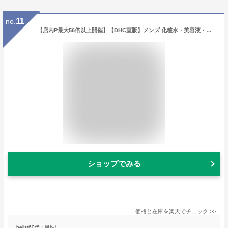
11
no.
【店内P最大56倍以上開催】【DHC直販】メンズ 化粧水・美容液・乳液・クリーム・アフターシェーブ・ボディクリーム DHC MEN オールインワン モイスチュアジェル＜顔・体用美容液＞ | 男性 化粧品 保湿 オールインワンジェル ジェル
ショップでみる
価格と在庫を
楽天
でチェック
>>
bells(60代・男性)