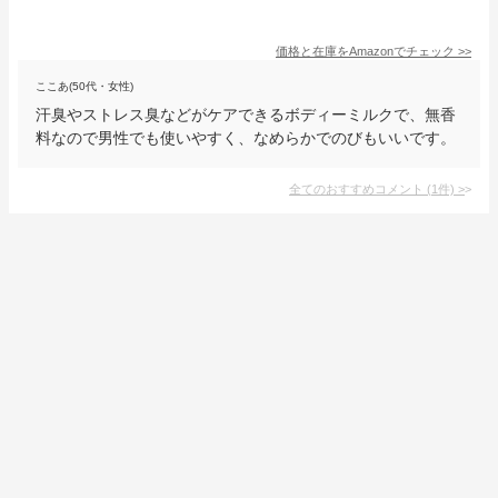
価格と在庫を
Amazon
でチェック
>>
ここあ(50代・女性)
汗臭やストレス臭などがケアできるボディーミルクで、無香
料なので男性でも使いやすく、なめらかでのびもいいです。
全てのおすすめコメント
(
1
件)
>