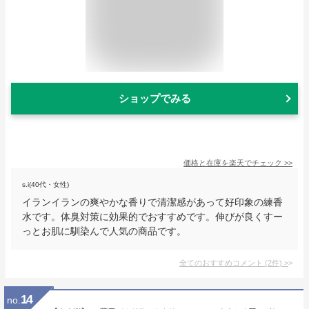
ショップでみる
価格と在庫を
楽天
でチェック
>>
s.i(40代・女性)
イランイランの爽やかな香りで清潔感があって好印象の練香
水です。体臭対策に効果的でおすすめです。伸びが良くすー
っとお肌に馴染んで人気の商品です。
全てのおすすめコメント
(
2
件)
>
14
no.