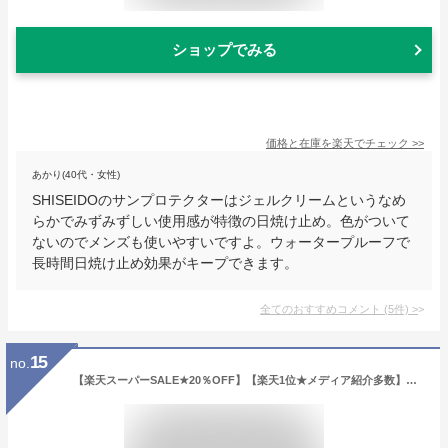
ショップでみる
価格と在庫を
楽天
でチェック
>>
あかり(40代・女性)
SHISEIDOのサンプロテクターはジェルクリームというなめ
らかでみずみずしい使用感が特徴の日焼け止め。色がついて
ないのでメンズも使いやすいですよ。ウォータープルーフで
長時間日焼け止め効果がキープできます。
全てのおすすめコメント
(
5
件)
>
15
no.
【楽天スーパーSALE★20％OFF】【楽天1位★メディア紹介多数】顔が白くならない 日焼け止め メンズ ギフト KHAKI カーキ ウォータープルーフ シミ予防 SPF50+ PA++++ 男性用 ゴルフ メンズスキンケア メンズコスメ 男性 プレゼント 誕生日 紫外線