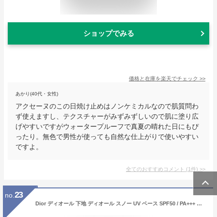
ショップでみる
価格と在庫を
楽天
でチェック
>>
あかり(40代・女性)
アクセーヌのこの日焼け止めはノンケミカルなので肌質問わ
ず使えますし、テクスチャーがみずみずしいので肌に塗り広
げやすいですがウォータープルーフで真夏の晴れた日にもぴ
ったり。無色で男性が使っても自然な仕上がりで使いやすい
ですよ。
全てのおすすめコメント
(
1
件)
>
23
no.
Dior ディオール 下地 ディオール スノー UV ベース SPF50 / PA+++ メイクアップ ベース snow コントロールカラー 補正下地 日焼け止め UV メンズ レディース ブランド 正規品 新品 ギフト 母の日 プレゼント 化粧品 コスメ ベースメイク デパコス