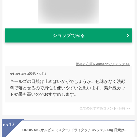
ショップでみる
価格と在庫を
Amazon
でチェック
>>
かむかむかむ(50代・女性)
キールズの日焼け止めはいかがでしょうか。色味がなく洗顔
料で落とせるので男性も使いやすいと思います。紫外線カッ
ト効果も高いのでおすすめします。
全てのおすすめコメント
(
1
件)
>
17
no.
ORBIS Mr. (オルビス ミスター) ドライタッチ UVジェル 60g 日焼け止め メンズ (SPF50+ / PA++++) 塗るあぶらとり紙発想 男性 女性