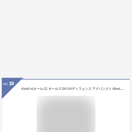
16
no.
Kiehl's(キールズ) キールズ DS UVディフェンス アドバンスト 60mL (ジャンボサイズ) 日焼け止め 化粧下地 UV下地 SPF50+ PA++++ BBクリーム 正規品