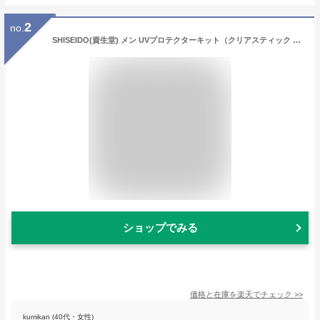
2
no.
SHISEIDO(資生堂) メン UVプロテクターキット（クリアスティック UV プロテクター）（限定品）
ショップでみる
価格と在庫を
楽天
でチェック
>>
kumikan (40代・女性)