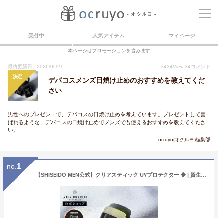
受付中
人気アイテム
マイページ
本ページはプロモーションを含みます
最終更新日：2026/06/21
3434
View
34
コメント
決定
デパコスメンズ日焼け止めのおすすめを教えてくだ
さい
男性へのプレゼントで、デパコスの日焼け止めを考えています。プレゼントして喜
ばれるような、デパコスの日焼け止めでメンズでも使えるおすすめを教えてくださ
い。
ocruyo(オクルヨ)編集部
1
no.
【SHISEIDO MEN公式】クリアスティック UVプロテクター ◆ | 資生堂メン | SPF 50+ / PA++++ 日焼け止め 日焼けどめ スティックタイプ 日焼け止めスティック メンズコスメ ウォータープルーフ