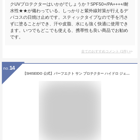
クUVプロテクターはいかがでしょうか？SPF50+/PA++++/耐
水性★★が備わっている、しっかりと紫外線対策が行えるデ
パコスの日焼け止めです。スティックタイプなので手を汚さ
ずに塗ることができ、汗や皮脂、水にも強く快適に使用でき
ます。いつでもどこでも使える、携帯性も良い商品でお勧め
です。
全てのおすすめコメント
(
1
件)
>
14
no.
【SHISEIDO 公式】パーフエクト サン プロテクター ハイドロ ジェルクリーム | SHISEIDO 資生堂 シセイドウ | サンケア 日焼け止め SPF50+ PA++++ ウォータープルーフ サンスキンケア