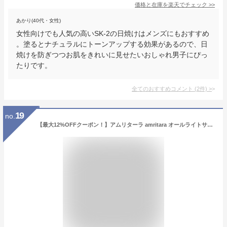
価格と在庫を
楽天
でチェック
>>
あかり(40代・女性)
女性向けでも人気の高いSK-2の日焼けはメンズにもおすすめ
。塗るとナチュラルにトーンアップする効果があるので、日
焼けを防ぎつつお肌をきれいに見せたいおしゃれ男子にぴっ
たりです。
全てのおすすめコメント
(
2
件)
>
19
no.
【最大12%OFFクーポン！】アムリターラ amritara オールライトサンスクリーンクリーム SPF29 PA+++ 40g クリーム UVカット ブルーライト 化粧下地 紫外線 ノンケミカル