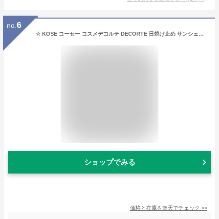
6
no.
☆ KOSE コーセー コスメデコルテ DECORTE 日焼け止め サンシェルター マルチ プロテクション ベリーウォーターレジスタント 60g SPF50+・PA++++ ウォータープルーフ UVカット 乳液 送料無料 更に割引クーポン ＼レビューキャンペーン開催中／【Revicam】
ショップでみる
価格と在庫を
楽天
でチェック
>>