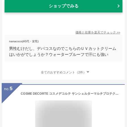
ショップでみる
価格と在庫を
楽天
でチェック
>>
nanacoco(40代・女性)
男性むけだし、デパコスなのでこちらのＵＶカットクリーム
はいかがでしょうか？ウォータープルーフで汗にも強い
全てのおすすめコメント（2件）
5
no.
COSME DECORTE コスメデコルテ サンシェルターマルチプロテクションエクストリームコンフォート SPF30 PA+++ 60g【◆定形外送料無料】