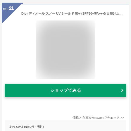
21
no.
Dior ディオール スノー UV シールド 50+ (SPF50+/PA+++)(日焼け止め乳液) 30ml
ショップでみる
価格と在庫を
Amazon
でチェック
>>
あねるかよね(40代・男性)