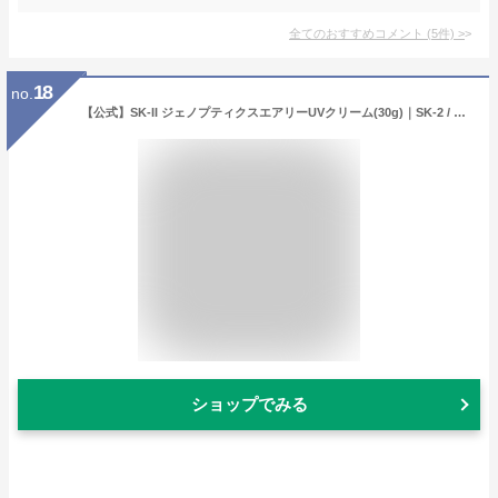
全てのおすすめコメント
(
5
件)
>
18
no.
【公式】SK-II ジェノプティクスエアリーUVクリーム(30g)｜SK-2 / SK-II（エスケーツー） 正規品 送料無料 SK2 SKII UVケア スキンケア トーンアップ 下地 誕生日 女性 化粧品 コスメ 妻 誕生日 化粧下地 ベース uv ケア 紫外線対策
ショップでみる