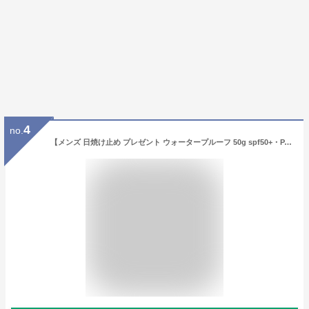
4
no.
【メンズ 日焼け止め プレゼント ウォータープルーフ 50g spf50+・PA++++】ゴルフ 用に 汗／水に強い クワトロボタニコ |ボタニカル オイルコントロール＆UVブロック ( 男性用香りのよい日焼け止めクリーム）ラッピング仕様・紙袋付き 父の日や誕生日プレゼントに