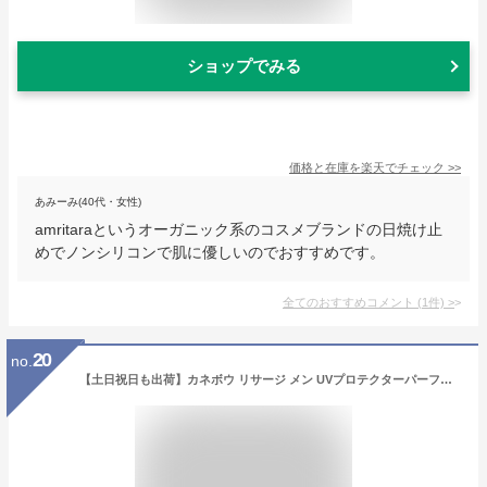
ショップでみる
価格と在庫を
楽天
でチェック
>>
あみーみ(40代・女性)
amritaraというオーガニック系のコスメブランドの日焼け止
めでノンシリコンで肌に優しいのでおすすめです。
全てのおすすめコメント
(
1
件)
>
20
no.
【土日祝日も出荷】カネボウ リサージ メン UVプロテクターパーフェクト 50g 男性用 メンズ UVジェル 日焼け止め 汗 摩擦 スポーツ レジャー 国内正規品