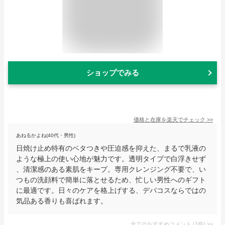
ショップでみる
価格と在庫を
楽天
でチェック
>>
あねるかよね(40代・男性)
日焼け止め特有のベタつきや圧迫感を抑えた、まるで乳液の
ような極上の使い心地が魅力です。透明タイプで白浮きせず
、清潔感のある素肌をキープ。専用クレンジング不要で、い
つもの洗顔料で簡単に落とせるため、忙しい男性へのギフト
に最適です。日々のケアを格上げする、デパコスならではの
気品ある香りも喜ばれます。
全てのおすすめコメント
(
1
件)
>