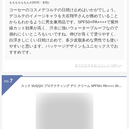
ももももももんが(50代・女性)
コーセーのコスメデコルテの日焼け止めはいかがでしょう。
デコルテのイメージキャラを大谷翔平さんが務めていること
からもわかるように男女兼用品です。SPF50+PA++++で紫外
線カット効果が高く、汗水に強いウォータープルーフなので
崩れにくいところもいいですね。伸びが良くて塗りやすく、
白浮きしにくい日焼け止めで、多少皮脂多めな男性でも使い
やすいと思います。パッケージデザインもユニセックスでお
すすめです。
全てのおすすめコメント
(
1
件)
>
7
no.
スック SUQQU プロテクティング デイ クリーム SPF50+ PA++++ 30g 日焼け止め