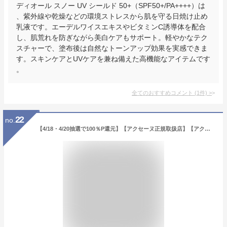
ディオール スノー UV シールド 50+（SPF50+/PA++++）は
、紫外線や乾燥などの環境ストレスから肌を守る日焼け止め
乳液です。​エーデルワイスエキスやビタミンC誘導体を配合
し、肌荒れを防ぎながら美白ケアもサポート。​軽やかなテク
スチャーで、塗布後は自然なトーンアップ効果を実感できま
す。​スキンケアとUVケアを兼ね備えた高機能なアイテムです
。
全てのおすすめコメント
(
1
件)
>
22
no.
【4/18・4/20抽選で100％P還元】【アクセーヌ正規取扱店】【アクセーヌ】スーパーサンシールド ブライトフィット SPF50+・PA++++40g