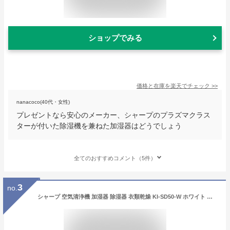
ショップでみる
価格と在庫を
楽天
でチェック
>>
nanacoco(40代・女性)
プレゼントなら安心のメーカー、シャープのプラズマクラス
ターが付いた除湿機を兼ねた加湿器はどうでしょう
全てのおすすめコメント（5件）
3
no.
シャープ 空気清浄機 加湿器 除湿器 衣類乾燥 KI-SD50-W ホワイト 〜10畳 SHARP 除加湿空気清浄機 コンプレッサー式 プラズマクラスター 25000（ラッピング不可/熨斗対応不可）