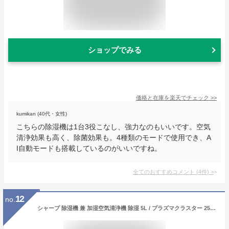
ショップでみる
価格と在庫を
楽天
でチェック
>>
kumikan (40代・女性)
こちらの除湿機は1台3役こなし、強力なのもいいです。空気
清浄効果も高く、除菌効果も。4種類のモードで使用でき、A
I自動モードも搭載しているのがいいですね。
全てのおすすめコメント
(
4
件)
>
12
no.
シャープ 除湿機 兼 加湿空気清浄機 除湿 5L / プラズマクラスター 25000 ハイグレード 10畳 / 空気清浄 21畳 ホワイト KI-LD50-W