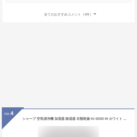
全てのおすすめコメント（4件）
4
no.
シャープ 空気清浄機 加湿器 除湿器 衣類乾燥 KI-SD50-W ホワイト 〜10畳 SHARP 除加湿空気清浄機 コンプレッサー式 プラズマクラスター 25000（ラッピング不可/熨斗対応不可）