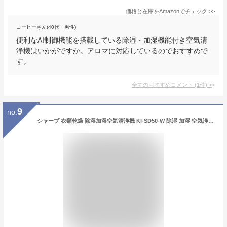
価格と在庫を
Amazon
でチェック
>>
コーヒーさん(40代・男性)
便利なAI制御機能を搭載している除湿・加湿機能付き空気清
浄機はいかがですか。アロマに対応しているのでおすすめで
す。
全てのおすすめコメント
(
1
件)
>
9
no.
シャープ 衣類乾燥 除湿加湿空気清浄機 KI-SD50-W 除湿 加湿 空気浄化 プラズマクラスター25000 空気清浄 21畳 加湿量 約400ml/h 除湿 5.0/5.6L/日 衣類乾燥 キャスター付 コンパクト