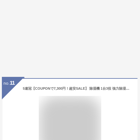
11
no.
5連冠【COUPONで7,300円！超安SALE】 除湿機 1台3役 強力除湿・空気清浄・加湿 国内45,000台＋累計販売 ホースで連続排水 580ml/日 20畳 1L 大容量 加湿器 空気清浄機 湿度調整 4モード イオン発生 UV-C除菌 AI自動モード カビ/PM2.5/花粉対策 部屋干し 衣類乾燥 梅雨対策