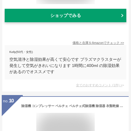
ショップでみる
価格と在庫を
Amazon
でチェック
>>
Kelly(50代・女性)
空気清浄と除湿効果が高くて安心です プラズマクラスターが
発生して空気がきれいになります 1時間に400ml の除湿効果
があるのでオススメです
全てのおすすめコメント
(
1
件)
>
10
no.
除湿機 コンプレッサー ペルチェ ペルチェ式除湿機 除湿器 衣類乾燥 梅雨 プレゼント 加湿空気清浄機 コンパクト 加湿器 卓上 小型加湿器 除湿 アロマディフューザー 除湿機 大容量 アロマ 空気清浄機 衣類乾燥 ぺルチェ式 強力除湿 湿量 静音 小型 卓上