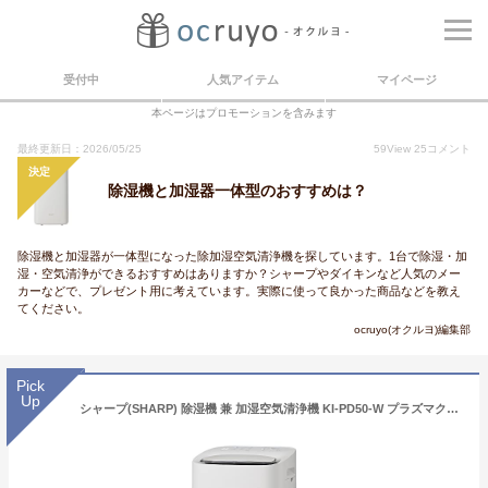
受付中
人気アイテム
マイページ
本ページはプロモーションを含みます
最終更新日：2026/05/25
59
View
25
コメント
決定
除湿機と加湿器一体型のおすすめは？
除湿機と加湿器が一体型になった除加湿空気清浄機を探しています。1台で除湿・加
湿・空気清浄ができるおすすめはありますか？シャープやダイキンなど人気のメー
カーなどで、プレゼント用に考えています。実際に使って良かった商品などを教え
てください。
ocruyo(オクルヨ)編集部
Pick
Up
シャープ(SHARP) 除湿機 兼 加湿空気清浄機 KI-PD50-W プラズマクラスター 25000 空気清浄 21畳 / 除湿 14畳・5L 加湿・タンク容量 約2L/加湿量400mL ホワイト