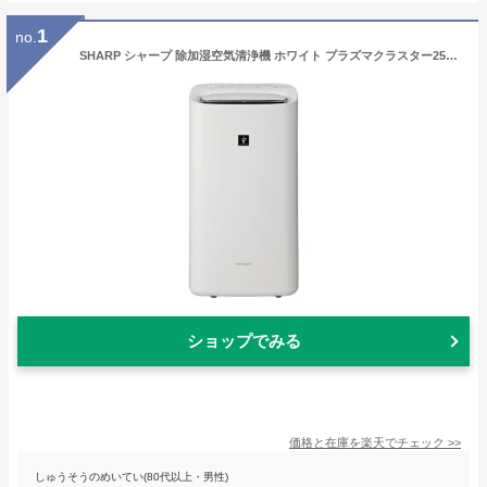
1
no.
SHARP シャープ 除加湿空気清浄機 ホワイト プラズマクラスター25000 衣類乾燥 除湿 部屋干し 花粉 PM2.5対策 キャスター付 KISD50 除湿機 加湿器 KI-SD50-W
ショップでみる
価格と在庫を
楽天
でチェック
>>
しゅうそうのめいてい(80代以上・男性)