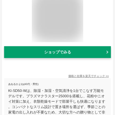
ショップでみる
価格と在庫を
楽天
でチェック
>>
あねるかよね(40代・男性)
KI-SD50-Wは、除湿・加湿・空気清浄を1台でこなす万能モ
デルです。プラズマクラスター25000を搭載し、花粉やニオ
イ対策に加え、衣類乾燥モードで部屋干しも快適になります
。コンパクトなスリム設計で置き場所を選ばず、季節ごとの
家電の出し入れが不要なため、大切な方への贈り物として非