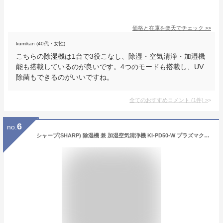
価格と在庫を
楽天
でチェック
>>
kumikan (40代・女性)
こちらの除湿機は1台で3役こなし、除湿・空気清浄・加湿機
能も搭載しているのが良いです。4つのモードも搭載し、UV
除菌もできるのがいいですね。
全てのおすすめコメント
(
1
件)
>
6
no.
シャープ(SHARP) 除湿機 兼 加湿空気清浄機 KI-PD50-W プラズマクラスター 25000 空気清浄 21畳 / 除湿 14畳・5L 加湿・タンク容量 約2L/加湿量400mL ホワイト