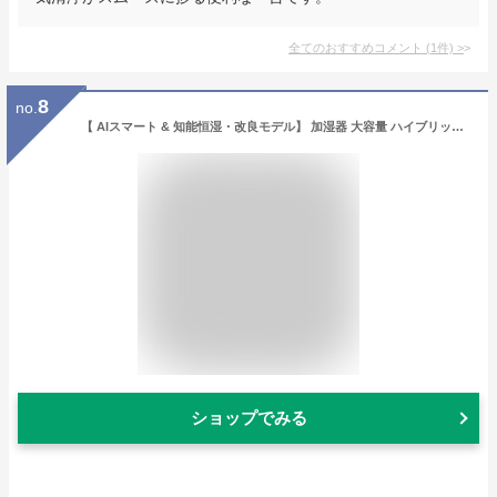
全てのおすすめコメント
(
1
件)
>
8
no.
【 AIスマート & 知能恒湿・改良モデル】 加湿器 大容量 ハイブリッド式 9L AI湿度調整 加熱式加湿器 超音波 タワー型 アロマ対応 静音 省エネ 4重除菌 マイナスイオン 空気清浄 銀イオン抗菌素材 次亜塩素酸水対応 6段階加湿量調節 吹出口360°調整 上から注水 水漏れ防止 乾燥防止 タイマー リビング/寝室/オフィス/会社用 リモコン付き 取扱説明書付き (ホワイト)
ショップでみる