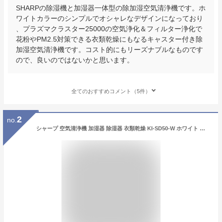
SHARPの除湿機と加湿器一体型の除加湿空気清浄機です。ホ
ワイトカラーのシンプルでオシャレなデザインになっており
、プラズマクラスター25000の空気浄化＆フィルター浄化で
花粉やPM2.5対策できる衣類乾燥にもなるキャスター付き除
加湿空気清浄機です。コスト的にもリーズナブルなものです
ので、良いのではないかと思います。
全てのおすすめコメント（5件）
2
no.
シャープ 空気清浄機 加湿器 除湿器 衣類乾燥 KI-SD50-W ホワイト 〜10畳 SHARP 除加湿空気清浄機 コンプレッサー式 プラズマクラスター 25000（ラッピング不可/熨斗対応不可）