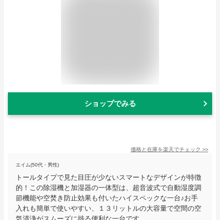
ショップでみる
価格と在庫を
楽天
でチェック
>>
エイム(50代・男性)
トールタイプで見た目圧が少ないスマートなデザインが特徴
的！この除湿機と加湿器の一体型は、超音波式で自動湿度調
節機能や空焚き防止効果も付いたハイスペックな一台♪お手
入れも簡単で使いやすい、１３リットルの大容量で空間の空
気清浄がスムーズに捗る便利な一台です。