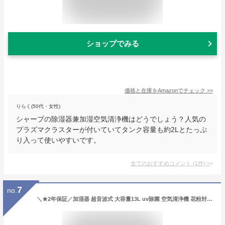
ショップでみる
価格と在庫を
Amazon
でチェック
>>
りらく(50代・女性)
シャープの除湿器兼加湿空気清浄機はどうでしょう？人気の
プラズマクラスターが付いていてタンク容量も約2Lとたっぷ
り入って使いやすいです。
全てのおすすめコメント
(
1
件)
>
7
no.
＼★2年保証／加湿器 超音波式 大容量13L uv除菌 空気清浄機 花粉対策 除菌 自動湿度調節 空焚き防止 上部給水 6段階調節 最大噴霧量1000ML/H 40畳 業務用 寝室 静音 節電 省エネ 加湿器おすすめ ハイブリッド加湿器 お手入れ簡単 乾燥対策 アロマ対応 除菌 スマート恒湿機能