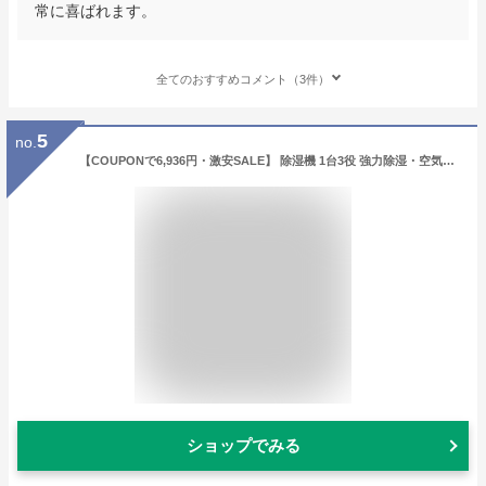
常に喜ばれます。
全てのおすすめコメント（3件）
5
no.
【COUPONで6,936円・激安SALE】 除湿機 1台3役 強力除湿・空気清浄・加湿 国内80,000台＋累計販売 ホースで連続排水 580ml/日 20畳 1L 大容量 加湿器 空気清浄機 湿度調整 4モード イオン発生 UV-C除菌 AI自動モード カビ/PM2.5/花粉対策 部屋干し 衣類乾燥 梅雨対策
ショップでみる