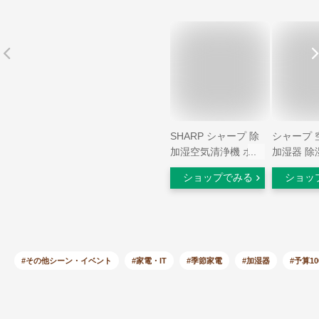
SHARP シャープ 除
シャープ 
加湿空気清浄機 ホワ
加湿器 除
イト プラズマクラス
乾燥 KI-S
ショップでみる
ショッ
ター25000 衣類乾燥
ワイト 〜
除湿 部屋干し 花粉
SHARP 
PM2.5対策 キャスタ
清浄機 コ
ー付 KISD50 除湿機
ー式 プラ
加湿器 KI-SD50-W
ター 250
ング不可/
#その他シーン・イベント
#家電・IT
#季節家電
#加湿器
#予算10
可）