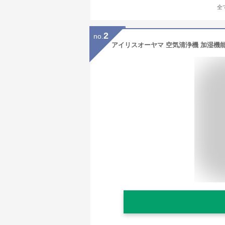
全
2
no.