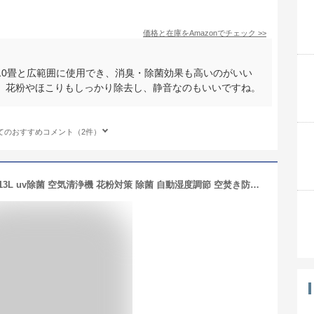
価格と在庫を
Amazon
でチェック
>>
10畳と広範囲に使用でき、消臭・除菌効果も高いのがいい
、花粉やほこりもしっかり除去し、静音なのもいいですね。
てのおすすめコメント（2件）
＼★2年保証／加湿器 超音波式 大容量13L uv除菌 空気清浄機 花粉対策 除菌 自動湿度調節 空焚き防止 上部給水 6段階調節 最大噴霧量1000ML/H 40畳 業務用 寝室 静音 節電 省エネ 加湿器おすすめ ハイブリッド加湿器 お手入れ簡単 乾燥対策 アロマ対応 除菌 スマート恒湿機能