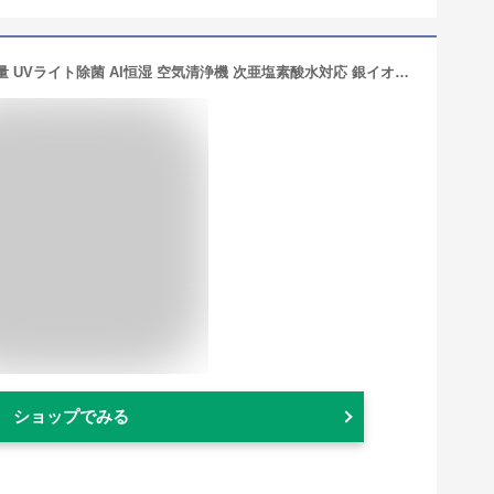
【楽天1位★2026最新型】加湿器 大容量 UVライト除菌 AI恒湿 空気清浄機 次亜塩素酸水対応 銀イオン除菌 吹出し口360°回転 加湿 おしゃれ タッチセンサー リモコン 超音波加湿器 タイマー付き アロマ対応 13L 6-50畳 送料無料 領収書可
ショップでみる