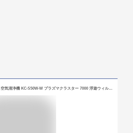
【Amazon.co.jp限定】 シャープ 加湿 空気清浄機 KC-S50W-W プラズマクラスター 7000 浮遊ウィルス 花粉 空気浄化 おすすめ畳数 13畳 加湿量 500mL/h