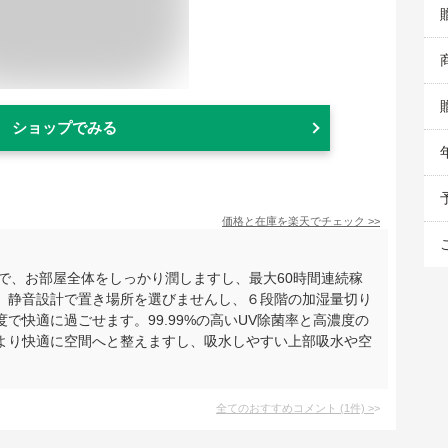
ショップでみる
価格と在庫を
楽天
でチェック
>>
対応で、お部屋全体をしっかり潤しますし、最大60時間連続稼
。静音設計で置き場所を選びませんし、６段階の加湿量切り
で快適に過ごせます。99.99%の高いUV除菌率と高濃度の
より快適に空間へと整えますし、吸水しやすい上部吸水や空
全てのおすすめコメント
(
1
件)
>