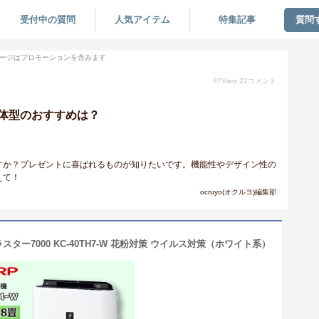
受付中の質問
人気アイテム
特集記事
質問
ージはプロモーションを含みます
87
View
22
コメント
体型のおすすめは？
すか？プレゼントに喜ばれるものが知りたいです。機能性やデザイン性の
えて！
ocruyo(オクルヨ)編集部
ター7000 KC-40TH7-W 花粉対策 ウイルス対策（ホワイト系）