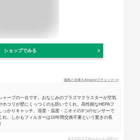
ショップでみる
価格と在庫を
Amazon
でチェック
>>
シャープの一台です。おなじみのプラズマクラスターが空気
ホコリが壁にくっつくのも防いでくれ、高性能なHEPAフ
しっかりキャッチ。湿度・温度・ニオイの3つのセンサーで
くれ、しかもフィルターは10年間交換不要という驚きの長
！
全てのおすすめコメント
(
2
件)
>