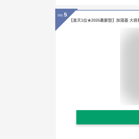
5
no.