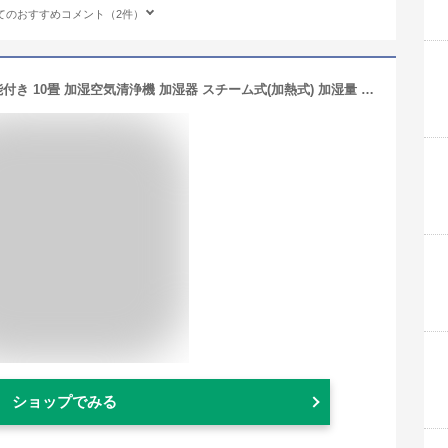
てのおすすめコメント（2件）
アイリスオーヤマ 空気清浄機 加湿機能付き 10畳 加湿空気清浄機 加湿器 スチーム式(加熱式) 加湿量 300ml 消臭 除菌 脱臭 ホコリ 花粉 集じん PM2.5 ペット 静音 省エネ 軽量 タバコ アレルギー対策 コンパクト RHF-253-WM 薄木目
ショップでみる