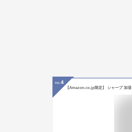
4
no.