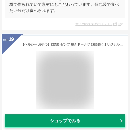
粉で作られていて素材にもこだわっています。個包装で食べ
たい分だけ食べられます。
全てのおすすめコメント
(
1
件)
>
19
no.
【ヘルシー おやつ】ZENB ゼンブ 焼きドーナツ 2種8袋 ( オリジナル・カカオ ) 糖質オフ グルテンフリー ダイエット 中のおやつ 食物繊維 ドーナッツ お菓子 間食 小腹満たし スイーツ ギフト ベーグル 手土産 個包装 国内製造 国産 常備食
ショップでみる