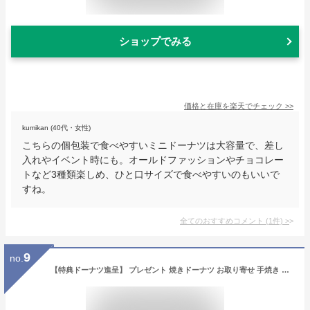
ショップでみる
価格と在庫を
楽天
でチェック
>>
kumikan (40代・女性)
こちらの個包装で食べやすいミニドーナツは大容量で、差し
入れやイベント時にも。オールドファッションやチョコレー
トなど3種類楽しめ、ひと口サイズで食べやすいのもいいで
すね。
全てのおすすめコメント
(
1
件)
>
9
no.
【特典ドーナツ進呈】 プレゼント 焼きドーナツ お取り寄せ 手焼き ミルクチョコ ヘルシー グルメ 苺 抹茶 キャラメル レモン 厳選素材 しっとり 個包装 和三盆糖 蜂蜜 バースデープレゼント 内祝 出産祝