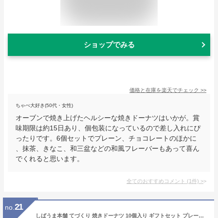
ショップでみる
価格と在庫を
楽天
でチェック
>>
ちゃぺ大好き(50代・女性)
オーブンで焼き上げたヘルシーな焼きドーナツはいかが。賞
味期限は約15日あり、個包装になっているので差し入れにぴ
ったりです。6個セットでプレーン、チョコレートのほかに
、抹茶、きなこ、和三盆などの和風フレーバーもあって喜ん
でくれると思います。
全てのおすすめコメント
(
1
件)
>
21
no.
しばうま本舗 てづくり 焼きドーナツ 10個入り ギフトセット プレーン メープル ミルク ストロベリー ルレクチェ バナナ スイートポテト 枝豆 コーヒー 抹茶 プレゼント ギフト 母の日 お礼 お祝い 内祝い お土産 贈り物 新潟