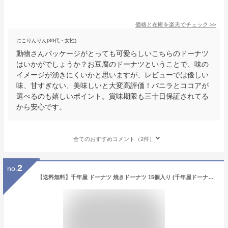
価格と在庫を
楽天
でチェック
>>
にこりんりん(30代・女性)
動物さんパッケージがとっても可愛らしいこちらのドーナツ
はいかがでしょうか？お豆腐のドーナツということで、味の
イメージが湧きにくいかと思いますが、レビューでは優しい
味、甘すぎない、美味しいと大変高評価！バニラとココアが
選べるのも嬉しいポイント。賞味期限も三十日保証されてる
から安心です。
全てのおすすめコメント（2件）
2
no.
【送料無料】千年屋 ドーナツ 焼きドーナツ 15個入り (千年屋ドーナツ15)バラ売り 個包装 お菓子 スイーツ 常温保存 簡易包装 おやつ ギフト 手土産 プレゼント お試し