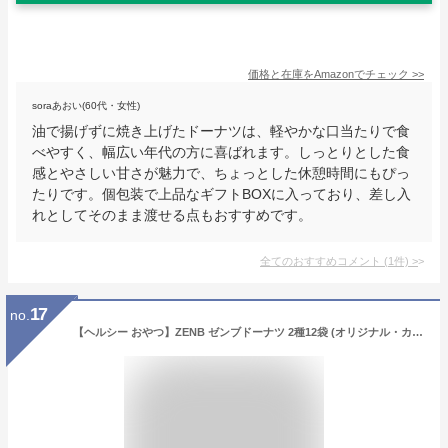
価格と在庫を
Amazon
でチェック
>>
soraあおい(60代・女性)
油で揚げずに焼き上げたドーナツは、軽やかな口当たりで食
べやすく、幅広い年代の方に喜ばれます。しっとりとした食
感とやさしい甘さが魅力で、ちょっとした休憩時間にもぴっ
たりです。個包装で上品なギフトBOXに入っており、差し入
れとしてそのまま渡せる点もおすすめです。
全てのおすすめコメント
(
1
件)
>
17
no.
【ヘルシー おやつ】ZENB ゼンブドーナツ 2種12袋 (オリジナル・カカオ) 焼きドーナツ [ 糖質オフ グルテンフリー ダイエット 中のおやつ 間食 小腹満たし 食物繊維 白 砂糖不使用 お菓子 ギフト スイーツ 手土産 個包装 国内製造 常備食 ]