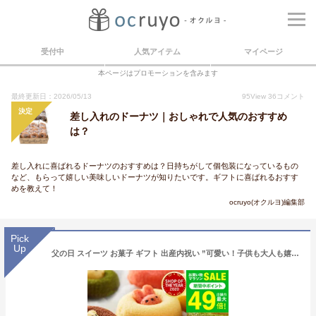
受付中
人気アイテム
マイページ
本ページはプロモーションを含みます
最終更新日：2026/05/13
95
View
36
コメント
決定
差し入れのドーナツ｜おしゃれで人気のおすすめ
は？
差し入れに喜ばれるドーナツのおすすめは？日持ちがして個包装になっているもの
など、もらって嬉しい美味しいドーナツが知りたいです。ギフトに喜ばれるおすす
めを教えて！
ocruyo(オクルヨ)編集部
Pick
Up
父の日 スイーツ お菓子 ギフト 出産内祝い ”可愛い！子供も大人も嬉しい”揚げないドーナツ アニマルドーナツ 8個 ANM-20 / 焼きドーナツ 詰め合わせ 内祝い 結婚内祝い 出産祝い 誕生日プレゼント 写真入り メッセージカード無料 gws お返し 父の日ギフト