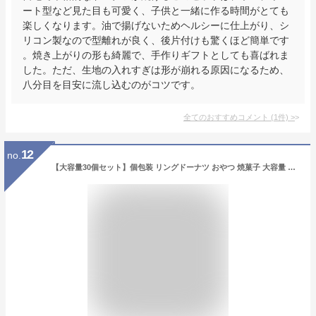
ート型など見た目も可愛く、子供と一緒に作る時間がとても
楽しくなります。油で揚げないためヘルシーに仕上がり、シ
リコン製なので型離れが良く、後片付けも驚くほど簡単です
。焼き上がりの形も綺麗で、手作りギフトとしても喜ばれま
した。ただ、生地の入れすぎは形が崩れる原因になるため、
八分目を目安に流し込むのがコツです。
全てのおすすめコメント
(
1
件)
>
12
no.
【大容量30個セット】個包装 リングドーナツ おやつ 焼菓子 大容量 シェア用 差し入れ 来客用 常温保存 お菓子(ストアー限定ポケットティッシュ付き)