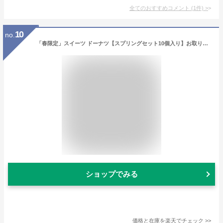
全てのおすすめコメント
(
1
件)
>
10
no.
「春限定」スイーツ ドーナツ【スプリングセット10個入り】お取り寄せ 母の日 父の日 結婚祝い 個包装 冷凍 内祝 ギフト おすすめ 人気 お祝い 差し入れ 手作り デザート 贈り物 出産 レモン いちご 豆乳 ドーナッツ 洋菓子 おやつ さくら 桜]
ショップでみる
価格と在庫を
楽天
でチェック
>>