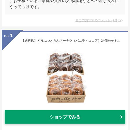
、お子様のいるご家庭や女性の入る職場などへの差し入れに
うってつけです。
全てのおすすめコメント
(
4
件)
>
1
no.
【送料込】どうぶつとうふドーナツ（バニラ・ココア）24個セットテレビで話題 豆腐 おから 菓子 国内産大豆100％ ザワつく金曜日
ショップでみる