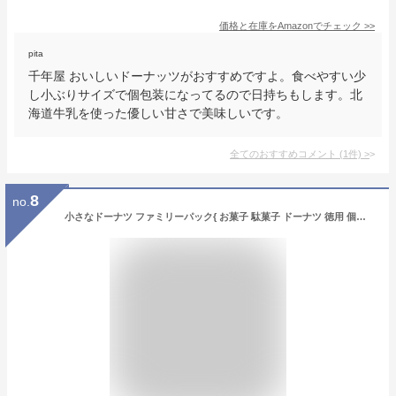
価格と在庫を
Amazon
でチェック
>>
pita
千年屋 おいしいドーナッツがおすすめですよ。食べやすい少
し小ぶりサイズで個包装になってるので日持ちもします。北
海道牛乳を使った優しい甘さで美味しいです。
全てのおすすめコメント
(
1
件)
>
8
no.
小さなドーナツ ファミリーパック{ お菓子 駄菓子 ドーナツ 徳用 個包装 小分け 配布 問屋 業務用 子ども会 施設 }[ 子供会 保育園 幼稚園 景品 イベント お祭り プレゼント 人気 ]【色柄指定不可】【不良対応不可】