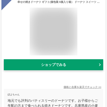
幸せの焼きドーナツ ギフト(個包装 6個入り箱） ドーナツ スイーツ ご褒美 しっとり お中元 お取り寄せ 洋菓子 誕生日 バースデー お菓子 結婚祝い 出産祝い 内祝い 土産 みやげ お返し プレゼント お祝い ギフト 贈り物 ありがとう お配り用 帰省土産 阪神 西宮 甲子園
ショップでみる
価格と在庫を
楽天
でチェック
>>
ぽよちゃん
地元でも評判のパティスリーのドーナツです。お子様からご
年配の方まで食べられる焼きドーナツです。兵庫県産の小麦