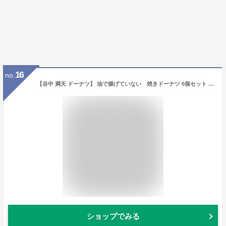
16
no.
【谷中 満天 ドーナツ】 油で揚げていない 焼きドーナツ 6個セット (ギフトＢＯＸ)
ショップでみる