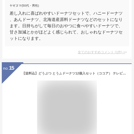
ヤギヌマ(50代・男性)
差し入れに喜ばれやすいドーナツセットで、ハニードーナツ
、あんドーナツ、北海道産原料ドーナツなどのセットになり
ます。日持ちがして毎日のおやつに食べやすいドーナツで、
甘さ加減とかがほどよく感じられて、おしゃれなドーナツセ
ットになります。
全てのおすすめコメント
(
1
件)
>
15
no.
【送料込】どうぶつ とうふドーナツ12個入セット（ココア） テレビでも話題？！あなたもチャレンジ？青空朝市名物とうふドーナツ積み放題でお馴染みの豆腐ドーナツ国産大豆100％ 豆腐 おやつ 個包装