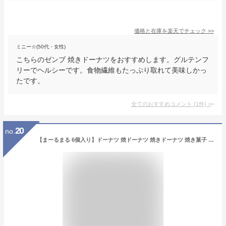
価格と在庫を
楽天
でチェック
>>
ミニー☆(50代・女性)
こちらのゼンブ 焼きドーナツをおすすめします。グルテンフ
リーでヘルシーです。食物繊維もたっぷり取れて美味しかっ
たです。
全てのおすすめコメント
(
1
件)
>
20
no.
【まーるまる 6個入り】ドーナツ 焼ドーナツ 焼きドーナツ 焼き菓子 焼菓子 ベイクドドーナツ 個包装 ギフト プレゼント 洋菓子 お菓子 おやつ 手土産 土産 お返し お持たせ プチギフト お茶うけ お茶請け お供え物 粗品 御礼 おもたせ 手土産 お配り 詰合せ 詰め合わせ