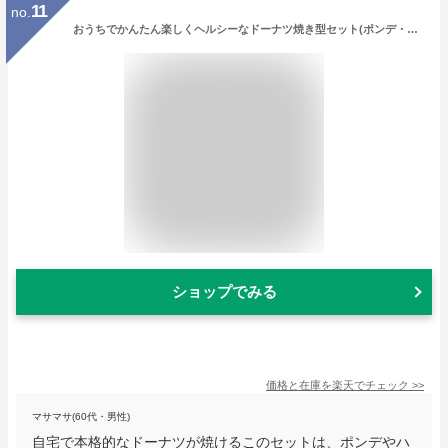
11
no.
おうちでかんたん楽しくヘルシーなドーナツ焼き型セット(ポンデ・波・ハート) DL6248 ギフト 贈り物 プレゼント 福袋 貝印福袋 お菓子作り 製菓道具 ホワイトデー 母の日
ショップでみる
価格と在庫を
楽天
でチェック
>>
マサマサ(60代・男性)
自宅で本格的なドーナツが焼けるこのセットは、ポンデやハ