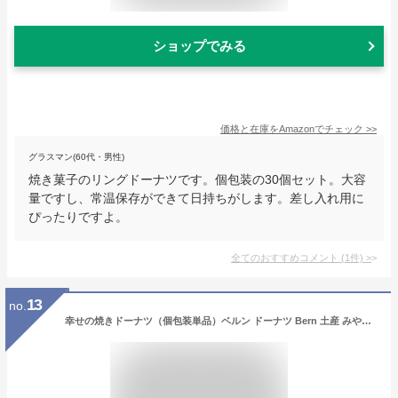
ショップでみる
価格と在庫を
Amazon
でチェック
>>
グラスマン(60代・男性)
焼き菓子のリングドーナツです。個包装の30個セット。大容
量ですし、常温保存ができて日持ちがします。差し入れ用に
ぴったりですよ。
全てのおすすめコメント
(
1
件)
>
13
no.
幸せの焼きドーナツ（個包装単品）ベルン ドーナツ Bern 土産 みやげ お返し プレゼント グッズ お祝い 甲子園 西宮 高校野球 OB会 同窓会 神戸