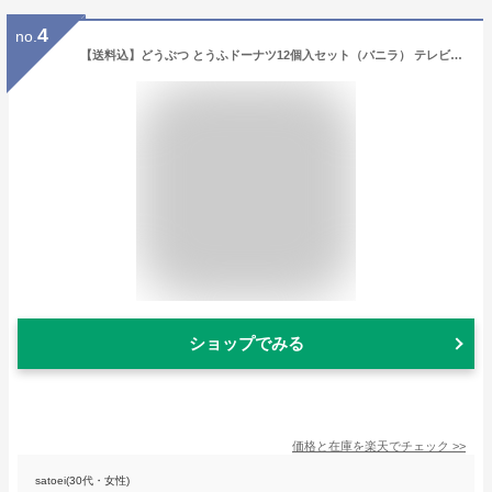
4
no.
【送料込】どうぶつ とうふドーナツ12個入セット（バニラ） テレビでも話題？！あなたもチャレンジ？青空朝市名物とうふドーナツ積み放題でお馴染みの豆腐ドーナツ国産大豆100％ 豆腐 おやつ 個包装
ショップでみる
価格と在庫を
楽天
でチェック
>>
satoei(30代・女性)