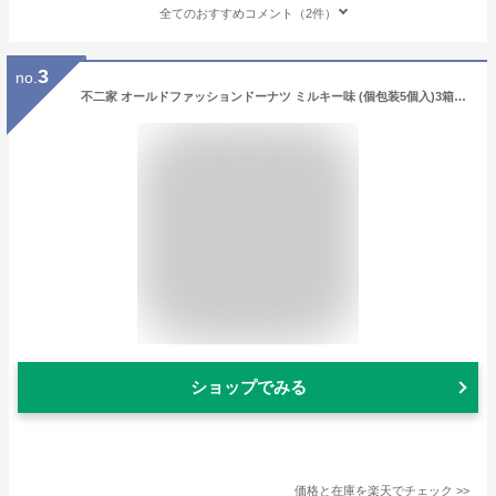
全てのおすすめコメント（2件）
3
no.
不二家 オールドファッションドーナツ ミルキー味 (個包装5個入)3箱セット「のし・包装は不可」スイーツ セット ヤマザキ おやつ イベント パーティー 差し入れ 配布用 ドーナツ 個包装 母の日 2026
ショップでみる
価格と在庫を
楽天
でチェック
>>