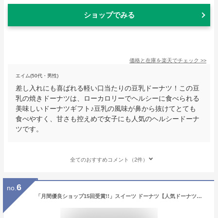
ショップでみる
価格と在庫を
楽天
でチェック
>>
エイム(50代・男性)
差し入れにも喜ばれる軽い口当たりの豆乳ドーナツ！この豆
乳の焼きドーナツは、ローカロリーでヘルシーに食べられる
美味しいドーナツギフト♪豆乳の風味が鼻から抜けてとても
食べやすく、甘さも控えめで女子にも人気のヘルシードーナ
ツです。
全てのおすすめコメント（2件）
6
no.
「月間優良ショップ15回受賞!!」スイーツ ドーナツ【人気ドーナツ詰め合わせ10個入り】 お取り寄せ 個包装 冷凍 内祝 ギフト 誕生日 おすすめ 人気 お祝い 差し入れ 手作り デザート 贈り物 出産内祝 レモン いちご チョコ 豆乳 ドーナッツ 洋菓子 おやつ お中元 父の日