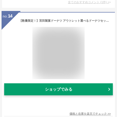
全てのおすすめコメント
(
1
件)
>
14
no.
【数量限定！】宮田製菓ドーナツ アウトレット選べるドーナツセット(3種)【注意】同梱は+3商品までで！別注文で同梱の場合は必ずご連絡ください！！
ショップでみる
価格と在庫を
楽天
でチェック
>>