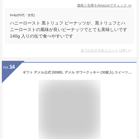
価格と在庫を
Amazon
でチェック
>>
Kelly(50代・女性)
ハニーロースト 黒トリュフ ピーナッツが、黒トリュフとハ
ニーローストの風味が良いピーナッツでとても美味しいです
140g 入りの缶で食べやすいです
全てのおすすめコメント
(
1
件)
>
14
no.
ギフト デメル公式 DEMEL デメル サワークッキー (30枚入) スイーツ 洋菓子 焼き菓子 塩味クッキー プレゼント 手土産 高級 紙袋付 お礼の品