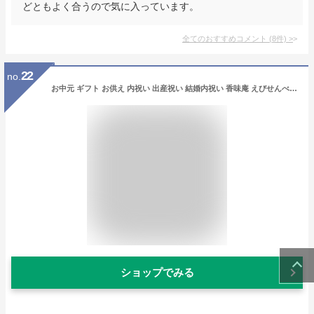
どともよく合うので気に入っています。
全てのおすすめコメント
(
8
件)
>
22
no.
お中元 ギフト お供え 内祝い 出産祝い 結婚内祝い 香味庵 えびせんべい香味 えびせん6品セット お菓子 出産内祝い 引き出物 香典返し 快気祝い 結婚 引出物 内祝 ギフト 引っ越し 引越し お祝いギフト 卒業祝い 入学祝い 送別会 全力配送便 送料無料
ショップでみる