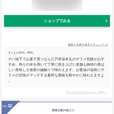
ショップでみる
価格と在庫を
楽天
でチェック
>>
すしまん(50代・男性)
デパ地下でお菓子買うなら江戸草加本丸のザラメ煎餅がおす
すめ。拘りの米を用いて丁寧に焼き上げた老舗も納得の香ば
しい美味しさ抜群の歯触りで味わえます。お醤油の塩味にザ
ラメの甘味がマッチする素朴な風味を軽やかに味わえますよ
。
全てのおすすめコメント
(
1
件)
>
12
no.
肥後太鼓24枚入り