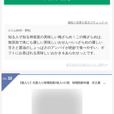
価格と在庫を
楽天
でチェック
>>
エイム(50代・男性)
知る人ぞ知る神楽坂の美味しい梅ざらめ！この梅ざらめは、
無添加で体にも優しい美味しいおせんべい♪ざらめの優しい
甘さと醤油のしょっぱさのアンバイが絶妙で食べやすい、ギ
フトにお喜ばれる美味しいおかき＆あられせっとです。
全てのおすすめコメント
(
1
件)
>
10
no.
【箱入り】生姜入り味噌煎餅2枚入×17袋 味噌煎餅本舗 井之廣 個包装 日持ち 生姜 せんべい 岐阜 飛騨 古川 生姜 無添加 お供え