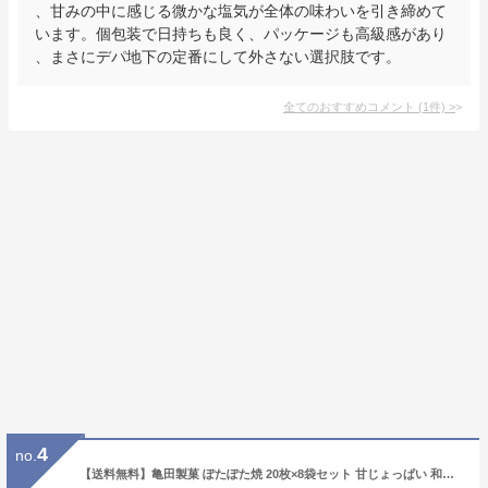
、甘みの中に感じる微かな塩気が全体の味わいを引き締めて
います。個包装で日持ちも良く、パッケージも高級感があり
、まさにデパ地下の定番にして外さない選択肢です。
全てのおすすめコメント
(
1
件)
>
4
no.
【送料無料】亀田製菓 ぽたぽた焼 20枚×8袋セット 甘じょっぱい 和風せんべい 個包装 大容量 まとめ買い 子供 おやつ お菓子 米菓 国産 人気