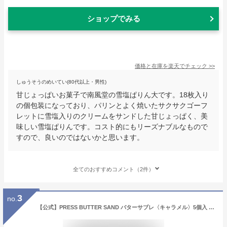
ショップでみる
価格と在庫を
楽天
でチェック
>>
しゅうそうのめいてい(80代以上・男性)
甘じょっぱいお菓子で南風堂の雪塩ぱりん大です。18枚入り
の個包装になっており、パリンとよく焼いたサクサクゴーフ
レットに雪塩入りのクリームをサンドした甘じょっぱく、美
味しい雪塩ぱりんです。コスト的にもリーズナブルなもので
すので、良いのではないかと思います。
全てのおすすめコメント（2件）
3
no.
【公式】PRESS BUTTER SAND バターサブレ〈キャラメル〉5個入 東京 土産 人気 お菓子 洋菓子 クッキー ギフト プレゼント お取り寄せ 詰め合わせ 誕生日 バースデー バターサンド