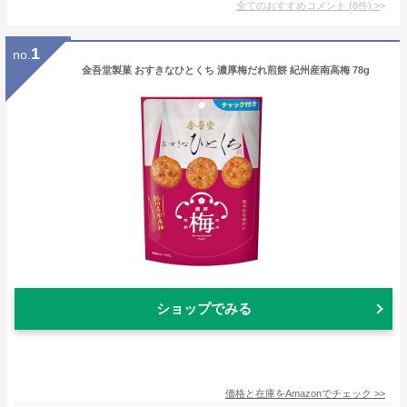
全てのおすすめコメント
(
8
件)
>
1
no.
金吾堂製菓 おすきなひとくち 濃厚梅だれ煎餅 紀州産南高梅 78g
ショップでみる
価格と在庫を
Amazon
でチェック
>>