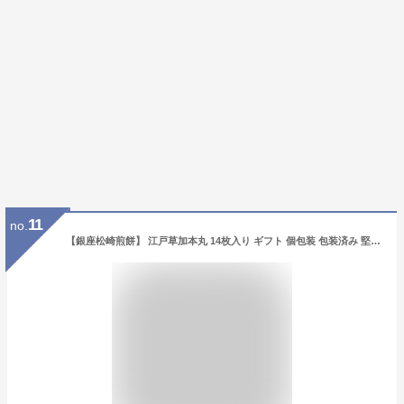
11
no.
【銀座松崎煎餅】 江戸草加本丸 14枚入り ギフト 個包装 包装済み 堅焼き 東京土産 草加煎餅 うるち米 本格 手提げ袋付き お歳暮 御歳暮