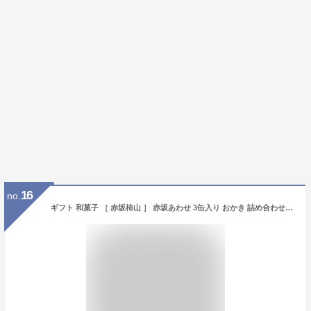
16
no.
ギフト 和菓子 ［ 赤坂柿山 ］ 赤坂あわせ 3缶入り おかき 詰め合わせ セット 米菓 ｜約3-10日でのお届け※沖縄・離島へは届不可(A) スイーツ 菓子折り 個包装 もち米 薄焼き 化粧缶 醤油 海苔 胡麻 塩味 アーモンド 百貨店 結婚 出産 内祝い お返し