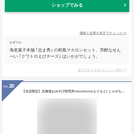
ショップでみる
価格と在庫を
楽天
でチェック
>>
かずフル
海老菓子本舗 ｢志ま秀｣ の和風マカロンセット、芳醇なせん
べい ｢クワトロえびチーズ｣ はいかがでしょう。
全てのおすすめコメント
(
3
件)
>
20
no.
【当店限定】北海道おみやげ研究所×morimoto(もりもと) じゃがもろこし ホタテ醤油味 10個入 父の日 2026 ギフト プチギフト おみけん 北海道 人気 じゃがいも トウモロコシ 甘じょっぱい 軽い お菓子 個包装 ばらまき 退職 転勤 お礼 お返し