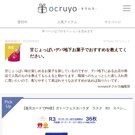
受付中
人気アイテム
マイページ
本ページはプロモーションを含みます
最終更新日：2026/08/03
57
View
26
コメント
決定
甘じょっぱいデパ地下お菓子でおすすめを教えてく
ださい。
甘じょっぱい味が楽しめるお菓子を探しているのですが、デパ地下にあるお店や商
品で人気のものを教えてもらえると助かります。職場へのちょっとした差し入れ用
に買いたいので、配りやすくて喜ばれそうなおすすめがあれば知りたいです。
ocruyo(オクルヨ)編集部
Pick
Up
【楽天カードでP6倍】ガトーフェスタハラダ ラスク R3 スペシャル・セレクション スイーツ お菓子 ギフト プレゼント 秋 冬 挨拶 残暑御見舞贈答品 パーティー 七五三 お歳暮