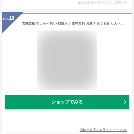
全てのおすすめコメント
(
2
件)
>
18
no.
岩塚製菓 味しらべ 83g×12袋入｜ 送料無料 お菓子 おつまみ せんべい 袋 砂糖醤油 甘じょっぱい お米
ショップでみる
価格と在庫を
楽天
でチェック
>>