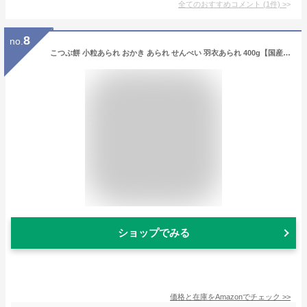
全てのおすすめコメント
(
1
件)
>
8
no.
こつぶ餅 小粒あられ おかき あられ せんべい 羽衣あられ 400g【国産米使用 チャック袋入 】【Alneka】
ショップでみる
価格と在庫を
Amazon
でチェック
>>