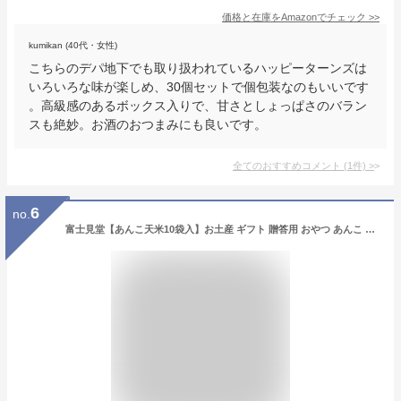
価格と在庫を
Amazon
でチェック
>>
kumikan (40代・女性)
こちらのデパ地下でも取り扱われているハッピーターンズは
いろいろな味が楽しめ、30個セットで個包装なのもいいです
。高級感のあるボックス入りで、甘さとしょっぱさのバラン
スも絶妙。お酒のおつまみにも良いです。
全てのおすすめコメント
(
1
件)
>
6
no.
富士見堂【あんこ天米10袋入】お土産 ギフト 贈答用 おやつ あんこ 煎餅 東京