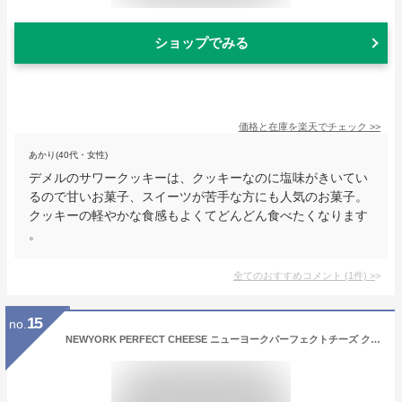
ショップでみる
価格と在庫を
楽天
でチェック
>>
あかり(40代・女性)
デメルのサワークッキーは、クッキーなのに塩味がきいてい
るので甘いお菓子、スイーツが苦手な方にも人気のお菓子。
クッキーの軽やかな食感もよくてどんどん食べたくなります
。
全てのおすすめコメント
(
1
件)
>
15
no.
NEWYORK PERFECT CHEESE ニューヨークパーフェクトチーズ クッキー (8個入り)