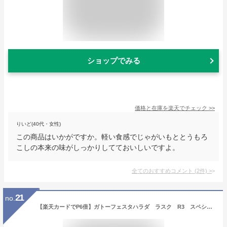
ショップでみる
価格と在庫を
楽天
でチェック
>>
りいど(40代・女性)
この商品はいかがですか。軽い食感でじゃがいもととうもろ
こしの本来の味がしっかりしてておいしいですよ。
全てのおすすめコメント
(
2
件)
>
21
no.
【楽天カードでP6倍】ガトーフェスタハラダ ラスク R3 スペシャル・セレクション スイーツ お菓子 ギフト プレゼント 秋 冬 挨拶 残暑御見舞贈答品 パーティー 七五三 お歳暮