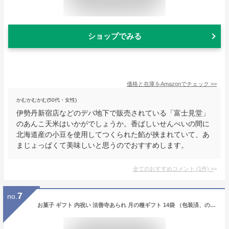
ショップでみる
価格と在庫を
Amazon
でチェック
>>
かむかむかむ(50代・女性)
伊勢丹新宿店などのデパ地下で販売されている「富士見堂」
のあんこ天米はいかがでしょうか。香ばしいせんべいの間に
北海道産の小豆を使用してつくられた餡が挟まれていて、あ
まじょっぱくて美味しいと思うのでおすすめします。
全てのおすすめコメント
(
1
件)
>
7
no.
お菓子 ギフト 内祝い 法善寺あられ 月の種ギフト 14袋 （包装済、のしは外のし） / おかき 国産餅米100%使用 出産内祝い 結婚内祝い 結婚祝い メッセージ付き 写真入り JGS 食べ物 お返し 父の日ギフト