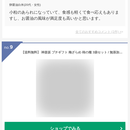
卵醤油白米(20代・女性)
小粒のあられになっていて、食感も軽くて食べ応えもありま
すし、お醤油の風味が満足度も高いかと思います。
全てのおすすめコメント
(
1
件)
>
9
no.
【送料無料】 神楽坂 プチギフト 梅ざらめ 柿の種 3袋セット / 無添加 おかき あられ 地蔵屋 ありがとう お返し プレゼント お菓子 お礼 和菓子 米菓 せんべい メッセージ 可愛い ポイント消化 卒業 退職 挨拶 チョコ以外 感謝 日持ち 父の日
ショップでみる