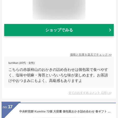
ショップでみる
価格と在庫を
楽天
でチェック
>>
kumikan (40代・女性)
こちらの赤坂柿山のおかきの詰め合わせは個包装で食べやす
く、塩味や胡麻・海苔といろいろな味が楽しめます。お茶請
けやおつまみにもよく、高級感もありますよ
全てのおすすめコメント
(
1
件)
>
17
no.
中央軒煎餅 Kumitte 72個 大容量 個包装おかき詰め合わせ 春ギフト 卒業 入学 就職 転職 退職 ご挨拶 あられ せんべい お礼 お供え お中元 和菓子 お彼岸 法事 法要 帰省手土産 お持たせ おもたせ 包装済み 送料無料 最強配送 お菓子