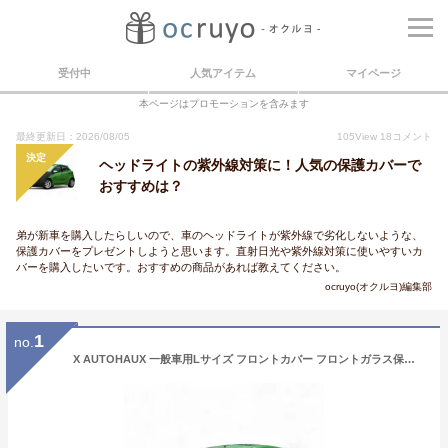
受付中
人気アイテム
マイページ
本ページはプロモーションを含みます
最終更新日：2026/08/05
105
View
18
コメント
決定
ヘッドライトの紫外線対策に！人気の保護カバーで
おすすめは？
弟が新車を購入したらしいので、車のヘッドライトが紫外線で劣化しないような、
保護カバーをプレゼントしようと思います。直射日光や紫外線対策に使いやすいカ
バーを購入したいです。おすすめの商品があれば教えてください。
ocruyo(オクルヨ)編集部
1
no.
X AUTOHAUX 一般車用Lサイズ フロントカバー フロントガラス保護 ボンネットカバー ヘッドライト黄ばみ防止 保護 裏起毛 uvカット 雹対策 蛍光反射 防風ロープ付き ブラック 長さ210cm