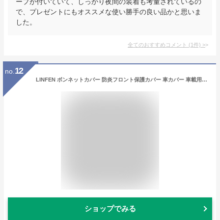
ープが付いていて、しっかり夜間の装着も考量されているの
で、プレゼントにもオススメな使い勝手の良い品かと思いま
した。
全てのおすすめコメント
(
1
件)
>
12
no.
LINFEN ボンネットカバー 防炎フロント保護カバー 車カバー 車載用ヘッドライト 日焼け防止とアンチエイジング 裏側起毛素材で、スパンレース綿 (軽自動車用-Sサイズ)
ショップでみる