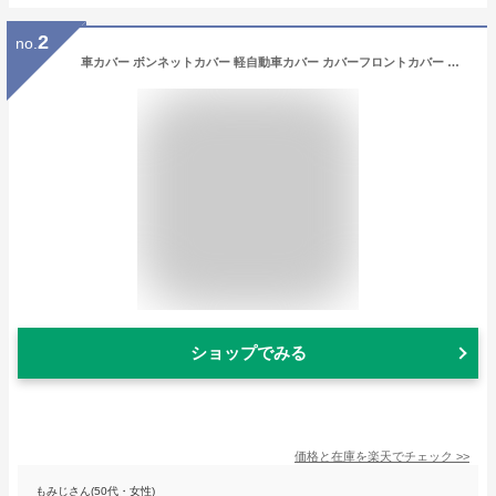
2
no.
車カバー ボンネットカバー 軽自動車カバー カバーフロントカバー ハーフ 簡単 前だけ テマカバー カーカバー ボディーカバー 車体カバー 紫外線 保護 劣化 色あせ 塗装保護 ヘッドライト 軽自動車 軽自動車用 アラデン 最大車長3.40m 最大車幅1.48m ハーフカバー 車 カバー
ショップでみる
価格と在庫を
楽天
でチェック
>>
もみじさん(50代・女性)