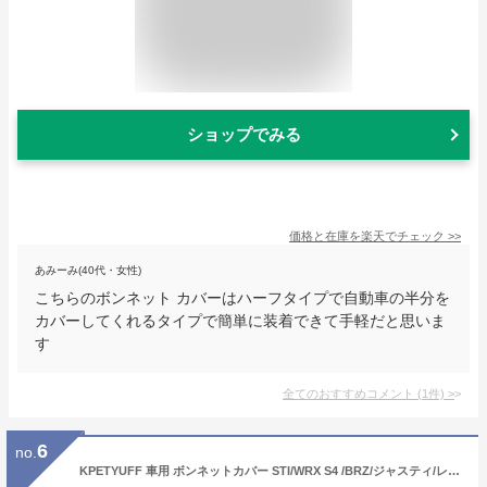
ショップでみる
価格と在庫を
楽天
でチェック
>>
あみーみ(40代・女性)
こちらのボンネット カバーはハーフタイプで自動車の半分を
カバーしてくれるタイプで簡単に装着できて手軽だと思いま
す
全てのおすすめコメント
(
1
件)
>
6
no.
KPETYUFF 車用 ボンネットカバー STI/WRX S4 /BRZ/ジャスティ/レックス/クロストレックに対応 フロントハーフカバー ヘッドライト保護 猫爪傷対策 日焼け防止 UVカット 軽量収納 蛍光反射ストリップ付