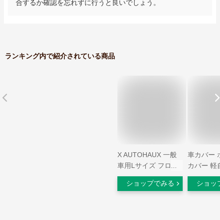
合するか確認を忘れずに行うと良いでしょう。
ランキング内で紹介されている商品
X AUTOHAUX 一般
車カバー 
車用Lサイズ フロン
カバー 軽
トカバー フロントガ
ー カバー
ショップでみる
ショッ
ラス保護 ボンネッ
バー ハー
トカバー ヘッドライ
だけ テマ
ト黄ばみ防止 保護
ーカバー 
裏起毛 uvカット 雹
バー 車体