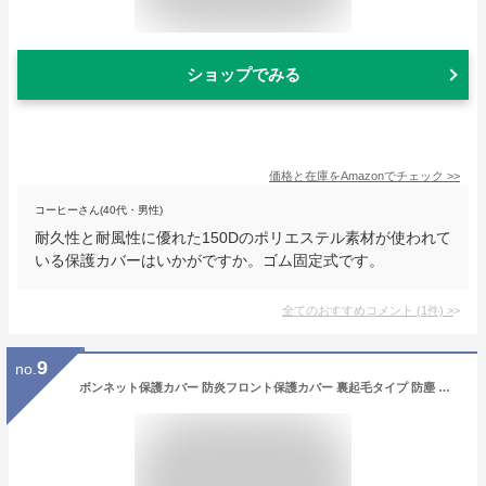
ショップでみる
価格と在庫を
Amazon
でチェック
>>
コーヒーさん(40代・男性)
耐久性と耐風性に優れた150Dのポリエステル素材が使われて
いる保護カバーはいかがですか。ゴム固定式です。
全てのおすすめコメント
(
1
件)
>
9
no.
ボンネット保護カバー 防炎フロント保護カバー 裏起毛タイプ 防塵 蛍光反射ストリップ付き ゴムバンドで長さを調整 一般乗用車用 適合目安：車長4.70m~5.20m/車幅1.65m~1.85m CA-L