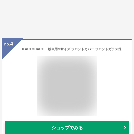
4
no.
X AUTOHAUX 一般車用Mサイズ フロントカバー フロントガラス保護 ボンネットカバー ヘッドライト黄ばみ防止 保護 裏起毛 uvカット 雹対策 蛍光反射 防風ロープ付き ブラック 長さ273cm
ショップでみる