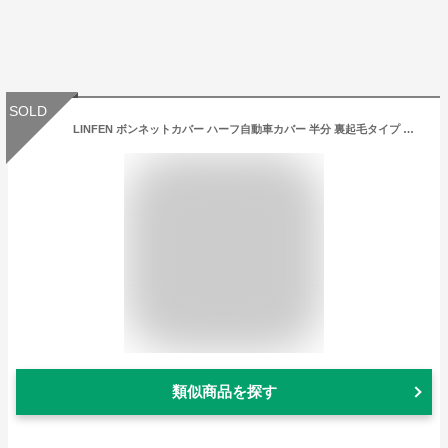
SOLD
LINFEN ボンネットカバー ハーフ自動車カバー 半分 裏起毛タイプ 防水防雪防紫外線防塵 日焼け防止 フロントガラス・ヘッドライト保護 四季対応 冬夏兼用（遮光断熱・凍結防止） (オフロード車用/SUV-Lサイズ)
類似商品を探す