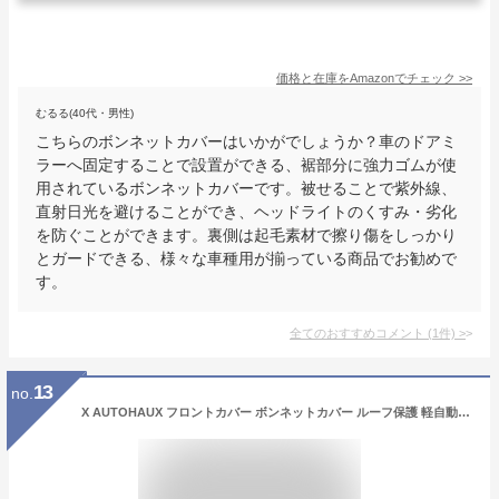
価格と在庫を
Amazon
でチェック
>>
むるる(40代・男性)
こちらのボンネットカバーはいかがでしょうか？車のドアミ
ラーへ固定することで設置ができる、裾部分に強力ゴムが使
用されているボンネットカバーです。被せることで紫外線、
直射日光を避けることができ、ヘッドライトのくすみ・劣化
を防ぐことができます。裏側は起毛素材で擦り傷をしっかり
とガードできる、様々な車種用が揃っている商品でお勧めで
す。
全てのおすすめコメント
(
1
件)
>
13
no.
X AUTOHAUX フロントカバー ボンネットカバー ルーフ保護 軽自動車Sサイズ ヘッドライト黄ばみ劣化 防止 保護 uvカット 雹対策 蛍光反射 防風ロープ付き ブラック 長さ430cm