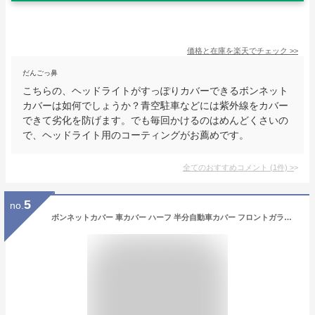
価格と在庫を
楽天
でチェック
>>
だんごっ鼻
こちらの、ヘッドライトがすっぽりカバーできるボンネット
カバーは如何でしょうか？青空駐車などには紫外線をカバー
できて劣化を防げます。でも毎回かけるのはめんどくさいの
で、ヘッドライト用のコーティングがお薦めです。
全てのおすすめコメント
(
1
件)
>
5
no.
ボンネットカバー 車カバー ハーフ 半分自動車カバー フロントガラスカバー ボンネット保護カバー 自動車ボンネットカバー 裏起毛タイプ フロント ヘッドライト劣化 日焼け防止 防塵防雪防水防紫外線 四季対応 (ミニバン車用MH-Lサイズ)