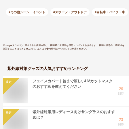
対策 蛍光反射 防風
外線 保護
ロープ付き ブラック
せ 塗装保
#その他シーン・イベント
#スポーツ・アウトドア
#自転車・バイク・車
長さ210cm
ライト 軽
自動車用 
最大車長3.
車幅1.48
バー 車 
※
ocruyo(オクルヨ)
に寄せられた投稿内容は、投稿者の主観的な感想・コメントを含みます。 投稿の信憑性・正確性を
保証することはできませんので、あくまで参考情報の一つとしてご利用ください。
紫外線対策グッズ
の人気おすすめランキング
フェイスカバー｜首まで涼しいUVカットマスク
決定
のおすすめを教えてください
26
回答
紫外線対策用レディース向けサングラスのおすす
決定
めは？
23
回答