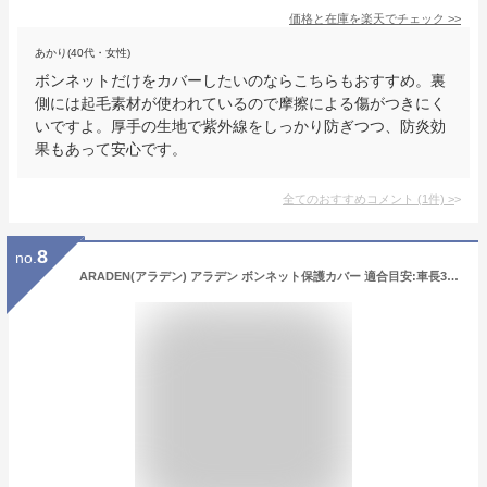
価格と在庫を
楽天
でチェック
>>
あかり(40代・女性)
ボンネットだけをカバーしたいのならこちらもおすすめ。裏
側には起毛素材が使われているので摩擦による傷がつきにく
いですよ。厚手の生地で紫外線をしっかり防ぎつつ、防炎効
果もあって安心です。
全てのおすすめコメント
(
1
件)
>
8
no.
ARADEN(アラデン) アラデン ボンネット保護カバー 適合目安:車長3.30m~4.50m/車幅1.40m~1.70m 一般車 BC2