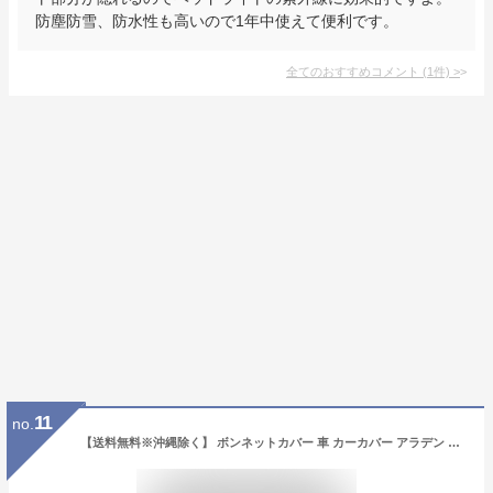
防塵防雪、防水性も高いので1年中使えて便利です。
全てのおすすめコメント
(
1
件)
>
11
no.
【送料無料※沖縄除く】 ボンネットカバー 車 カーカバー アラデン ボンネット保護 ボディーカバーII RB1 汎用 車カバー 撥水加工 反射テープ付 前だけ ハーフ フロントカバー【レビュー特典あり】