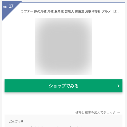
17
no.
ラフテー 豚の角煮 角煮 豚角煮 芸能人 御用達 お取り寄せ グルメ 【200g】
ショップでみる
価格と在庫を
楽天
でチェック
>>
だんごっ鼻