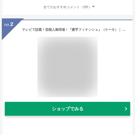
全てのおすすめコメント（3件）
2
no.
テレビで話題！芸能人御用達！『蜜芋フィナンシェ』（ケーキ）｜ ギフト 送料無料 メープルシロップ スイーツ パウンドケーキ テリーヌ 紅はるか 蜜芋 和菓子 和スイーツ 洋菓子 東京土産 バレンタイン
ショップでみる