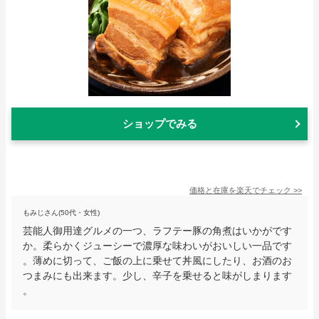
ショップでみる
価格と在庫を
楽天
でチェック
>>
もみじさん(50代・女性)
芸能人御用達グルメの一つ、ラフテー豚の角煮はいかがです
か。柔らかくジューシーで濃厚な味わいがおいしい一品です
。薄めに切って、ご飯の上に乗せて丼風にしたり、お酒のお
つまみにも出来ます。少し、辛子を乗せると味がしまります
。