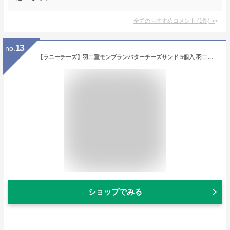
全てのおすすめコメント
(
1
件)
>
13
no.
【ラニーチーズ】羽二重モンブランバターチーズサンド 5個入 羽二重餅 バターサンド スイーツギフト モンブラン お取り寄せスイーツ 贈り物 プレゼント 手土産 洋菓子 和菓子 和洋菓子 冷凍スイーツ 人気 厚さ4㎝ RUNNY CHEESE
ショップでみる