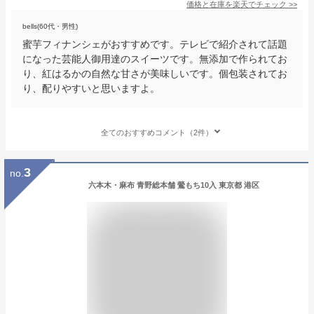
価格と在庫を
楽天
でチェック
>>
bells(60代・男性)
蜜芋フィナンシェがおすすめです。テレビで紹介されて話題
になった芸能人御用達のスイーツです。無添加で作られてお
り、紅はるかの自然な甘さが美味しいです。個包装されてお
り、配りやすいと思いますよ。
全てのおすすめコメント（2件）
3
no.
六本木・麻布 青野総本舗 鶯もち10入 東京都 港区