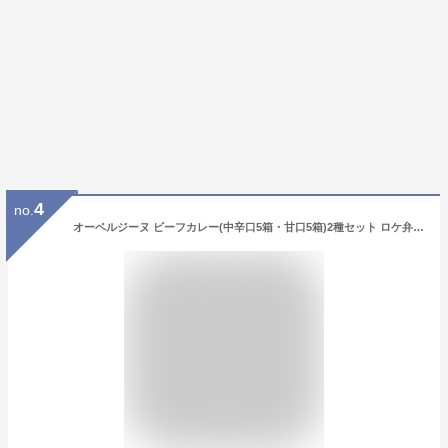
4
no.
オーベルジーヌ ビーフカレー(中辛口5箱・甘口5箱)2種セット ロケ弁 芸能界 テレビ レトルトカレー 欧風 芸能人 御用達