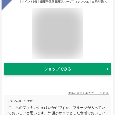
【ポイント5倍】銀座千疋屋 銀座フルーツフィナンシェ【出産内祝い 内祝い お祝い 結婚内祝い 人気 スイーツ】【出産祝い お返し 返礼】【洋菓子 焼き菓子 セレブ 芸能人御用達 ギフトセット 果実 スイーツセット 引き出物】【送料無料 送料込み】
ショップでみる
価格と在庫を
楽天
でチェック
>>
どらやん(30代・女性)
こちらのフィナンシェはいかがですか。フルーツが入ってい
ておいしいと思います。外側がサクッとした食感でおいしい