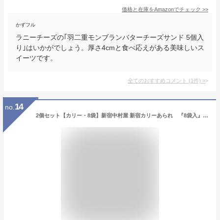
価格と在庫を
Amazon
でチェック
>>
かずフル
ラニーチーズの｢羽二重モンブランバターチーズサンド 5個入
り｣はいかがでしょう。厚さ4cmと食べ応えがある美味しいス
イーツです。
全てのおすすめコメント
(
1
件)
>
14
no.
2個セット【カリー・8袋】新宿中村屋 新宿カリーあられ 『8袋入』 定番 東京土産 手土産 お供え物 お菓子 銘菓