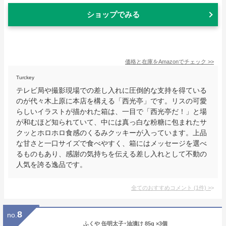
ショップでみる
価格と在庫を
Amazon
でチェック
>>
Turckey
テレビ局や撮影現場での差し入れに圧倒的な支持を得ている
のが代々木上原に本店を構える「西光亭」です。リスの可愛
らしいイラストが描かれた箱は、一目で「西光亭だ！」と場
が和むほど知られていて、中には真っ白な粉糖に包まれたサ
クッとホロホロ食感のくるみクッキーが入っています。上品
な甘さと一口サイズで食べやすく、箱にはメッセージを選べ
るものもあり、感謝の気持ちを伝える差し入れとして不動の
人気を誇る逸品です。
全てのおすすめコメント
(
1
件)
>
8
no.
ふくや 缶明太子･油漬け 85g ×3個