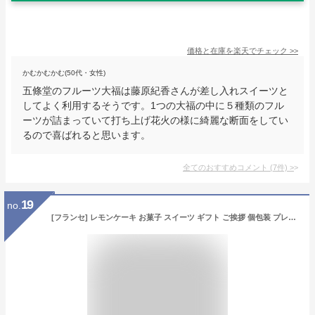
価格と在庫を
楽天
でチェック
>>
かむかむかむ(50代・女性)
五條堂のフルーツ大福は藤原紀香さんが差し入れスイーツと
してよく利用するそうです。1つの大福の中に５種類のフル
ーツが詰まっていて打ち上げ花火の様に綺麗な断面をしてい
るので喜ばれると思います。
全てのおすすめコメント
(
7
件)
>
19
no.
[フランセ] レモンケーキ お菓子 スイーツ ギフト ご挨拶 個包装 プレゼント お返し 内祝い 焼き菓子 退職 おしゃれ (12個入り)