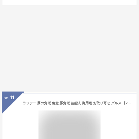
11
no.
ラフテー 豚の角煮 角煮 豚角煮 芸能人 御用達 お取り寄せ グルメ 【200g/2人前】