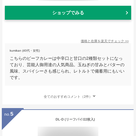
ショップでみる
価格と在庫を
楽天
でチェック
>>
kumikan (40代・女性)
こちらのビーフカレーは中辛口と甘口の2種類セットになっ
ており、芸能人御用達の人気商品。玉ねぎの甘みとバターの
風味、スパイシーさも感じられ、レトルトで備蓄用にもいい
です。
全てのおすすめコメント（2件）
5
no.
DL-D (リーフパイ/22枚入)