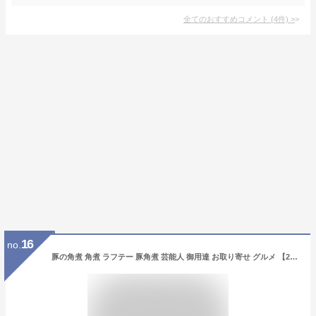
全てのおすすめコメント
(
4
件)
>
16
no.
豚の角煮 角煮 ラフテー 豚角煮 芸能人 御用達 お取り寄せ グルメ 【200g×2袋/4〜5人前】