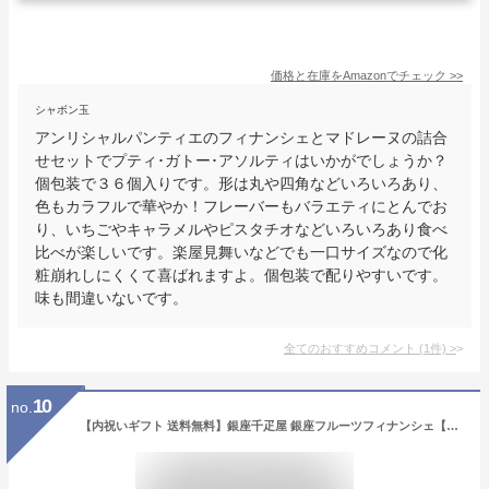
価格と在庫を
Amazon
でチェック
>>
シャボン玉
アンリシャルパンティエのフィナンシェとマドレーヌの詰合
せセットでプティ･ガトー･アソルティはいかがでしょうか？
個包装で３６個入りです。形は丸や四角などいろいろあり、
色もカラフルで華やか！フレーバーもバラエティにとんでお
り、いちごやキャラメルやピスタチオなどいろいろあり食べ
比べが楽しいです。楽屋見舞いなどでも一口サイズなので化
粧崩れしにくくて喜ばれますよ。個包装で配りやすいです。
味も間違いないです。
全てのおすすめコメント
(
1
件)
>
10
no.
【内祝いギフト 送料無料】銀座千疋屋 銀座フルーツフィナンシェ【出産内祝 結婚内祝い 快気内祝い 内祝い お返し 返礼 送料込み】【絶品スイーツ スイーツ 芸能人御用達 焼き菓子 ギフトセット】