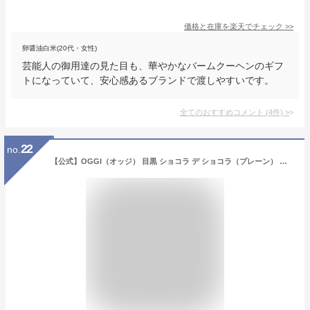
価格と在庫を
楽天
でチェック
>>
卵醤油白米(20代・女性)
芸能人の御用達の見た目も、華やかなバームクーヘンのギフ
トになっていて、安心感あるブランドで渡しやすいです。
全てのおすすめコメント
(
4
件)
>
22
no.
【公式】OGGI（オッジ） 目黒 ショコラ デ ショコラ（プレーン） 芸能人御用達 ギフト 差し入れ 手土産 お取り寄せ ご褒美 濃厚 チョコレート 高級 ギフト ガトーショコラ 贅沢 スイーツ 内祝い 結婚祝い 引っ越し祝い 入学祝い 卒業祝い お中元 御中元 贈答品