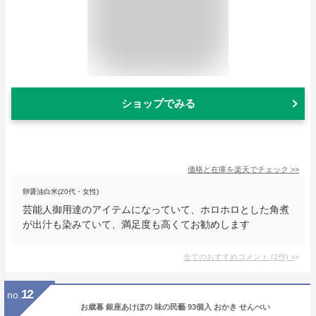
ショップでみる
価格と在庫を
楽天
でチェック
>>
卵醤油白米(20代・女性)
芸能人御用達のアイテムになっていて、ホロホロとした角煮
が出汁も染みていて、満足度も高くてお勧めします
全てのおすすめコメント
(
2
件)
>
12
no.
お歳暮 銀座あけぼの 味の民藝 93個入 おかき せんべい