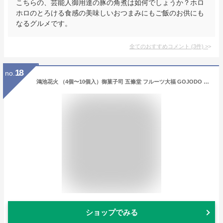
こちらの、芸能人御用達の豚の角煮は如何でしょうか？ホロ
ホロのとろける食感の美味しいおつまみにもご飯のお供にも
なるグルメです。
全てのおすすめコメント
(
3
件)
>
18
no.
鴻池花火 （4個〜10個入）御菓子司 五條堂 フルーツ大福 GOJODO 父の日 母の日 ギフト お取り寄せ スイーツ 和菓子 和スイーツ パフェ 大福 御歳暮ギフト
ショップでみる