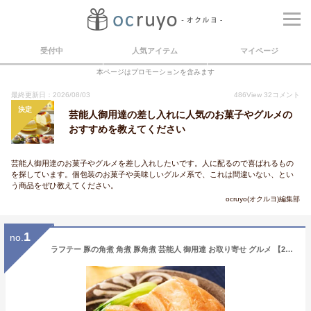
受付中
人気アイテム
マイページ
本ページはプロモーションを含みます
最終更新日：2026/08/03
486
View
32
コメント
決定
芸能人御用達の差し入れに人気のお菓子やグルメの
おすすめを教えてください
芸能人御用達のお菓子やグルメを差し入れしたいです。人に配るので喜ばれるもの
を探しています。個包装のお菓子や美味しいグルメ系で、これは間違いない、とい
う商品をぜひ教えてください。
ocruyo(オクルヨ)編集部
1
no.
ラフテー 豚の角煮 角煮 豚角煮 芸能人 御用達 お取り寄せ グルメ 【200g×3袋/5〜6人前】