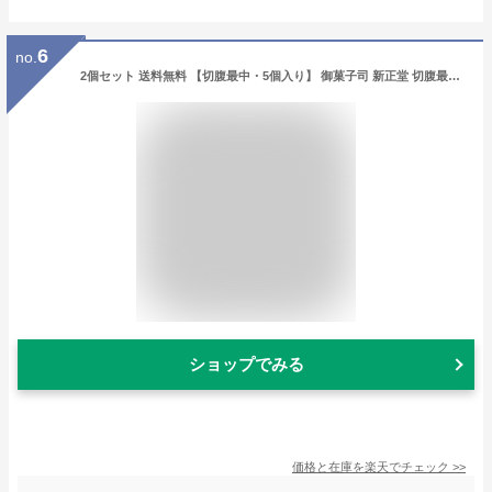
6
no.
2個セット 送料無料 【切腹最中・5個入り】 御菓子司 新正堂 切腹最中 5個入り 銘菓 お菓子 和菓子 御年賀 お年賀 お歳暮 お中元 手土産 御仏前
ショップでみる
価格と在庫を
楽天
でチェック
>>