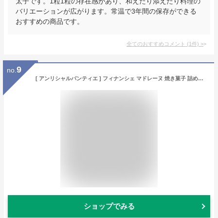
太子です。1粒1粒の存在感があり、和えたり添えたり料理の
バリエーションが広がります。常温で3年間の保存ができる
おすすめの商品です。
全てのおすすめコメント
(
1
件)
>
9
no.
[ アンリシャルパンティエ ] フィナンシェ マドレーヌ 焼き菓子 詰め合わせ/ギフト 個包装 洋菓子 手土産 お菓子 スイーツ/秋ギフト 贈答用 お歳暮 退職 お礼/プティ･ガトー･アソルティ (36個入)
ショップでみる