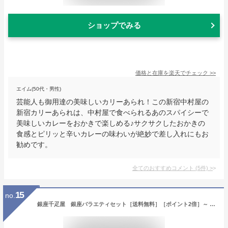
ショップでみる
価格と在庫を
楽天
でチェック
>>
エイム(50代・男性)
芸能人も御用達の美味しいカリーあられ！この新宿中村屋の
新宿カリーあられは、中村屋で食べられるあのスパイシーで
美味しいカレーをおかきで楽しめる♪サクサクしたおかきの
食感とピリッと辛いカレーの味わいが絶妙で差し入れにもお
勧めです。
全てのおすすめコメント
(
5
件)
>
15
no.
銀座千疋屋 銀座バラエティセット［送料無料］［ポイント2倍］～ ゼリー 詰め合わせ 焼き菓子 ギフト 贈り物 フルーツ スイーツ プレゼント お菓子 内祝い 誕生日 お祝い 御礼 快気内祝 お見舞い 送料無料 千疋屋 ～