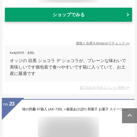
ショップでみる
価格と在庫を
Amazon
でチェック
>>
Kelly(50代・女性)
オッジの 目黒 ショコラ デ ショコラが、プレーンな味わいで
美味しいです個包装で食べやすいです箱に入っていて、お土
産に最適です
全てのおすすめコメント
(
6
件)
>
23
no.
味の民藝 47個入 (AK-730).＜銀座あけぼの 和菓子 お菓子 スイーツ おかき せんべい チーズ アーモンド チョコ 詰合せ 手土産 ギフト プレゼント 詰め合わせ 個包装 お取り寄せ 内祝い お祝い お中元 帰省 お歳暮 お年賀 お返し のし＞