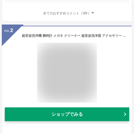
全てのおすすめコメント（3件）
2
no.
超音波洗浄機 腕時計 メガネ クリーナー 超音波洗浄器 アクセサリー 洗浄機 小型超音波洗浄器 めがね 超音波 メガネ洗浄機 眼鏡洗浄機 コンパクト 小さい ミニ 軽量 静音 自動洗浄 クリーナー 指輪 入れ歯 ブレスレット 小型 メガネクリーナー 手垢 油膜
ショップでみる