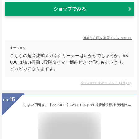
ショップでみる
価格と在庫を
楽天
でチェック
>>
まーちゅん
こちらの超音波式メガネクリーナーはいかがでしょうか。55
000Hz強力振動 3段階タイマー機能付きで汚れもすっきり。
ピカピカになりますよ。
全てのおすすめコメント
(
1
件)
>
15
no.
＼1,154円引き／【20%OFF!】12/11 1:59まで! 超音波洗浄機 腕時計 メガネ 超音波洗浄器 アクセサリー ジュエリー めがね 超音波 メガネ洗浄機 眼鏡洗浄機 コンパクト 小さい ミニ 軽量 クリーナー 入れ歯 小型 メガネクリーナー 手垢 油膜 MTL-E009