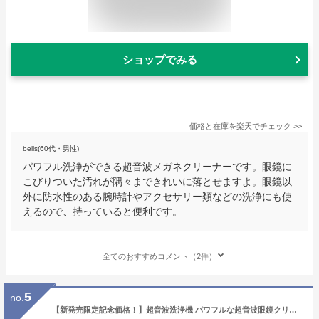
ショップでみる
価格と在庫を
楽天
でチェック
>>
bells(60代・男性)
パワフル洗浄ができる超音波メガネクリーナーです。眼鏡に
こびりついた汚れが隅々まできれいに落とせますよ。眼鏡以
外に防水性のある腕時計やアクセサリー類などの洗浄にも使
えるので、持っていると便利です。
全てのおすすめコメント（2件）
5
no.
【新発売限定記念価格！】超音波洗浄機 パワフルな超音波眼鏡クリーナー 3ギア洗浄機 45 000Hz アクセサリー 腕時計 入れ歯 メガネ 貴金属 超音波クリーナー メガネ洗浄器 家庭用 洗う 印 超音波高周波振動クリーナー