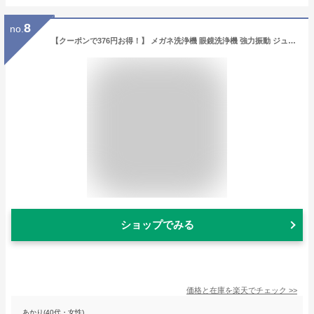
8
no.
【クーポンで376円お得！】 メガネ洗浄機 眼鏡洗浄機 強力振動 ジュエリークリーナー 超音波洗浄機 花粉対策 眼鏡洗浄機 350ml洗浄タンク ステンレス鋼 47KHzソニッククリーナー メガネクリーナーマシン コンパクト 清潔 誕生日 ギフト 一人暮らし 家庭用 子供用 クリスマス
ショップでみる
価格と在庫を
楽天
でチェック
>>
あかり(40代・女性)