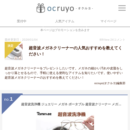
受付中
人気アイテム
マイページ
本ページはプロモーションを含みます
最終更新日：2026/01/04
89
View
24
コメント
決定
超音波メガネクリーナーの人気おすすめを教えてく
ださい！
超音波メガネクリーナーをプレゼントしたいです。メガネの細かい汚れや皮脂をし
っかり落とせるもので、手軽に使える便利なアイテムを知りたいです。使いやすい
超音波メガネクリーナーのおすすめを教えてください！
ocruyo(オクルヨ)編集部
1
no.
超音波洗浄機 ジュエリー メガネ ポータブル 超音波クリーナー メガネ洗浄機 超音波 メガネクリーナー アクセサリー 時計 歯ブラシ350ml 大容量47000Hz 眼鏡 貴金属 ジュエリー 金属 眼鏡洗浄機 メガネクリーナー (ホワイト)