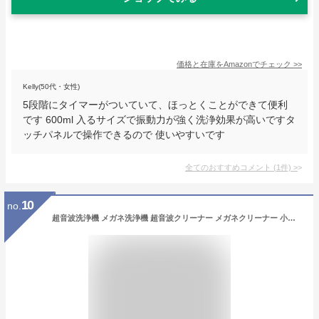
価格と在庫を
Amazon
でチェック
>>
Kelly(50代・女性)
5段階にタイマーがついていて、ほっとくことができて便利
です 600ml 入るサイズで振動力が強く洗浄効果が高いですタ
ッチパネルで操作できるので 使いやすいです
全てのおすすめコメント
(
1
件)
>
10
no.
超音波洗浄機 メガネ洗浄機 超音波クリーナー メガネクリーナー 小型 コンパクト 入れ歯 アクセサリー