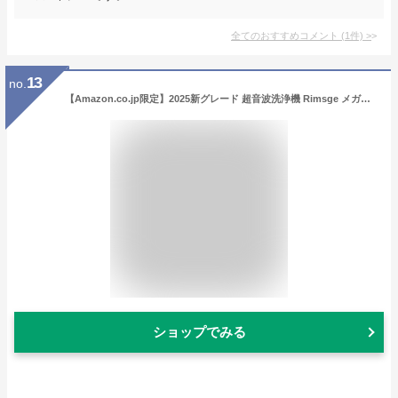
全てのおすすめコメント
(
1
件)
>
13
no.
【Amazon.co.jp限定】2025新グレード 超音波洗浄機 Rimsge メガネクリーナー メガネ洗浄機 60000Hz 強力振動 650ml 大容量 小型家用 5段階タイマー機能 超音波クリーナー 超軽量 入れ歯洗浄機 眼鏡洗浄機 化粧道具/腕時計バンド/指輪/貴金属/ジュエリー カミソリ 日本語の説明書付き
ショップでみる