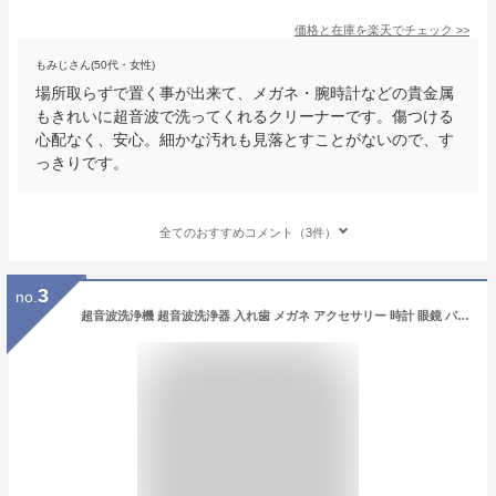
価格と在庫を
楽天
でチェック
>>
もみじさん(50代・女性)
場所取らずで置く事が出来て、メガネ・腕時計などの貴金属
もきれいに超音波で洗ってくれるクリーナーです。傷つける
心配なく、安心。細かな汚れも見落とすことがないので、す
っきりです。
全てのおすすめコメント（3件）
3
no.
超音波洗浄機 超音波洗浄器 入れ歯 メガネ アクセサリー 時計 眼鏡 パワフル洗浄 メガネクリーナー メガネクリーナー メガネ 眼鏡 めがね アクセサリー 時計