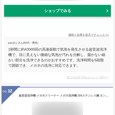
ショップでみる
価格と在庫を
楽天
でチェック
>>
panおじさん(50代・男性)
1秒間に約43000回の高速振動で気泡を発生させる超音波洗浄
機で、目に見えない微細な気泡が汚れを分解し、届かない細
かい部分を洗浄できるのがおすすめです。洗浄時間を5段階
で調節でき、メガネの洗浄に対応できます。
全てのおすすめコメント
(
1
件)
>
12
no.
超音波洗浄機 メガネクリーナー メガネ洗浄機 304ステンレス鋼 タンク 55000Hz強力振動 3段階タイマー機能 650ml大容量 眼鏡洗浄機 超音波クリーナー 軽量 小型家用 化粧道具/腕時計/指輪/貴金属/ジュエリー 洗浄機 カミソリ PSE認証済