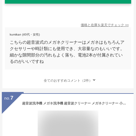
価格と在庫を
楽天
でチェック
>>
kumikan (40代・女性)
こちらの超音波式のメガネクリーナーはメガネはもちろんア
クセサリーや時計類にも使用でき、大容量なのもいいです。
細かな隙間部分の汚れもよく落ち、電池2本が付属されてい
るのがいいですね
全てのおすすめコメント（2件）
7
no.
超音波洗浄機 メガネ洗浄機 超音波クリーナー メガネクリーナー 小型 コンパクト 入れ歯 アクセサリー