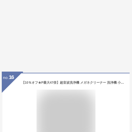
16
no.
【10％オフ★P最大47倍】超音波洗浄機 メガネクリーナー 洗浄機 小型超音波洗浄器 【2025革新的デザイン】 650ml大容量55000Hz強力振動 3段階タイマー機能 眼鏡洗浄機 超音波クリーナー 軽量 小型家用 化粧道具/腕時計バンド/指輪/貴金属