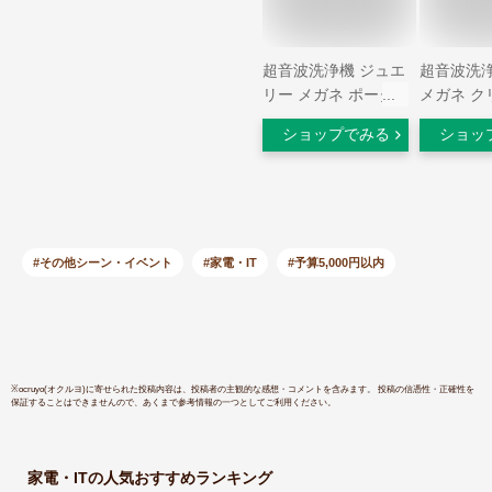
超音波洗浄機 ジュエ
超音波洗浄
リー メガネ ポータ
メガネ ク
ブル 超音波クリーナ
超音波洗浄
ショップでみる
ショッ
ー メガネ洗浄機 超
サリー 洗
音波 メガネクリーナ
超音波洗浄
ー アクセサリー 時
超音波 メ
計 歯ブラシ350ml 大
眼鏡洗浄機
容量47000Hz 眼鏡
ト 小さい
貴金属 ジュエリー
静音 自動
#その他シーン・イベント
#家電・IT
#予算5,000円以内
金属 眼鏡洗浄機 メ
ーナー 指
ガネクリーナー (ホ
ブレスレッ
ワイト)
メガネクリ
垢 油膜
※
ocruyo(オクルヨ)
に寄せられた投稿内容は、投稿者の主観的な感想・コメントを含みます。 投稿の信憑性・正確性を
保証することはできませんので、あくまで参考情報の一つとしてご利用ください。
家電・IT
の人気おすすめランキング