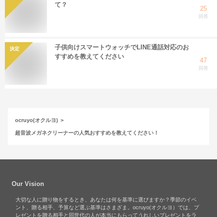
て？
25
回答
子供向けスマートウォッチでLINE通話対応のお
決定
すすめを教えてください
47
回答
ocruyo(オクルヨ)
超音波メガネクリーナーの人気おすすめを教えてください！
Our Vision
大切な人に贈り物をするとき、あなたは何を基準に選びますか？季節のイベ
ント、贈る相手、予算など選ぶ基準はさまざま。ocruyo(オクルヨ）では、プ
レゼントを贈る相手と同世代の人が本当にもらってうれしいプレゼントをラ