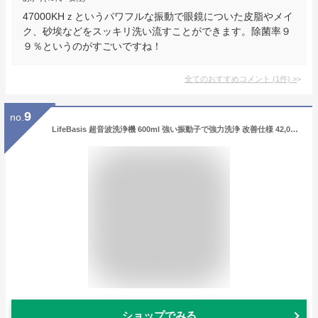
47000KHｚというパワフルな振動で眼鏡についた皮脂やメイ
ク、砂埃などをスッキリ洗い流すことができます。除菌率９
９％というのがすごいですね！
全てのおすすめコメント
(
1
件)
>
9
no.
LifeBasis 超音波洗浄機 600ml 強い振動子で強力洗浄 改善仕様 42,000Hz メガネ洗浄機 5段階タイマー搭載 超音波洗浄器 CDS-100 卓上クリーナー 時計 宝石 日用小物 精密部品洗浄機 タッチパネル採用
ショップでみる