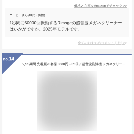
価格と在庫を
Amazon
でチェック
>>
コーヒーさん(40代・男性)
1秒間に60000回振動するRimsgeの超音波メガネクリーナー
はいかがですか。2025年モデルです。
全てのおすすめコメント
(
1
件)
>
14
no.
＼SS期間 先着順20名様 3380円＋P3倍／超音波洗浄機 メガネクリーナー メガネ洗浄機 304ステンレス鋼 タンク 55000Hz強力振動 3段階タイマー機能 650ml大容量 眼鏡洗浄機 超音波クリーナー 軽量 小型家用 化粧道具/腕時計/指輪/貴金属/ジュエリー 洗浄機 カミソリ PSE認証済