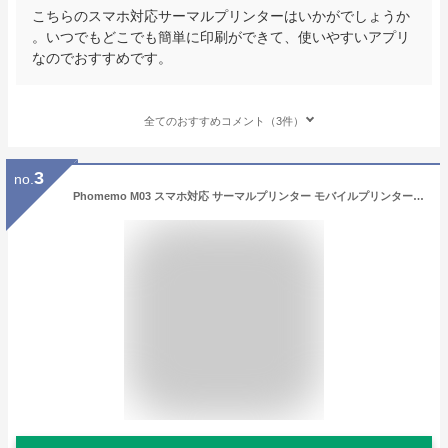
こちらのスマホ対応サーマルプリンターはいかがでしょうか
。いつでもどこでも簡単に印刷ができて、使いやすいアプリ
なのでおすすめです。
全てのおすすめコメント（3件）
3
no.
Phomemo M03 スマホ対応 サーマルプリンター モバイルプリンター 53mm・80mm用紙対応 ポータブル型 フォトぷりんたー メモプリンタ 感熱プリンタ ステッカー印刷 携帯ぷりんたー コンパクト Bluetooth接続 写真/メモ/手帳/領収書/ラベル/付箋/ワード/ウェブ/オフィス/リスト用 在宅勤務 自宅学習 プレゼント