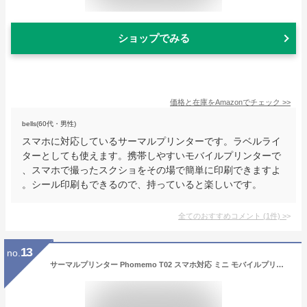
ショップでみる
価格と在庫を
Amazon
でチェック
>>
bells(60代・男性)
スマホに対応しているサーマルプリンターです。ラベルライ
ターとしても使えます。携帯しやすいモバイルプリンターで
、スマホで撮ったスクショをその場で簡単に印刷できますよ
。シール印刷もできるので、持っていると楽しいです。
全てのおすすめコメント
(
1
件)
>
13
no.
サーマルプリンター Phomemo T02 スマホ対応 ミニ モバイルプリンター 3ロールシール付き セット ポータブル型 ミニ感熱 コンパクト 充電でき ギフト Bluetooth接続 写真/ハガキ/リスト/領収書/付箋/ワード/ウェブラベル/ラベル/勉強ノート/整理収納/宛名用 学生 友人 家族 新生活 プレゼント ギフト 在宅勤務 自宅学習 予定表 ホワイト