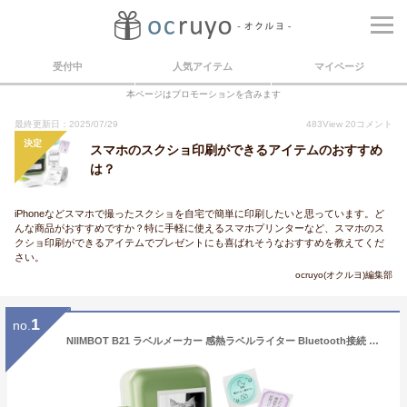
受付中
人気アイテム
マイページ
本ページはプロモーションを含みます
最終更新日：2025/07/29
483
View
20
コメント
決定
スマホのスクショ印刷ができるアイテムのおすすめ
は？
iPhoneなどスマホで撮ったスクショを自宅で簡単に印刷したいと思っています。ど
んな商品がおすすめですか？特に手軽に使えるスマホプリンターなど、スマホのス
クショ印刷ができるアイテムでプレゼントにも喜ばれそうなおすすめを教えてくだ
さい。
ocruyo(オクルヨ)編集部
1
no.
NIIMBOT B21 ラベルメーカー 感熱ラベルライター Bluetooth接続 ラベルプリンター 値札プリンター 小型 使いやすい 自動ラベル認識 AndroidとIOS対応 Type-c充電式 郵便宛名/DIYラベル/名前ラベル/値札/番号などに適用 20-50mm幅テープ対応 家庭/オフィス整理用 日本語取扱説明書付き グリーン