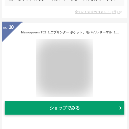
全てのおすすめコメント
(
1
件)
>
10
no.
Memoqueen T02 ミニプリンター ポケット、モバイル サーマル ミニスマホ対応 インクレスミニプリンター 小型、ワイヤレ スブルートゥース接続 携帯 ハンディ、写真/ショッピングリスト/作業計画/学習ノート/メモ、日記/手帳/領収書/付箋作成などに使用可能で、家計簿用 在宅勤務 自宅学習、本体には感熱紙3巻付
ショップでみる