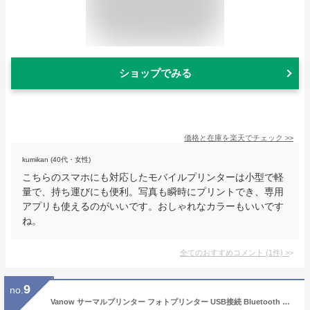
ショップでみる
価格と在庫を
楽天
でチェック
>>
kumikan (40代・女性)
こちらのスマホにも対応したモバイルプリンターは小型で軽
量で、持ち運びにも便利。写真も瞬時にプリントでき、専用
アプリも使えるのがいいです。おしゃれなカラーもいいです
ね。
全てのおすすめコメント
(
1
件)
>
9
no.
Vanow サーマルプリンター フォトプリンター USB接続 Bluetooth 超小型 軽量 便携式 iOS Android Windowsシステム対応 ミニポケット レシートプリンター 手帳・写真・リスト・ラベル印刷 ギフト スマホ対応 印刷用感熱紙付き 多国言語対応専用APP 日本語説明書（ホワイト）