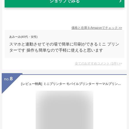
ショップでみる
価格と在庫を
Amazon
でチェック
>>
あみーみ(40代・女性)
スマホと連動させてその場で簡単に印刷ができるミニ プリン
ターです 操作も簡単なので手軽に使えると思います
全てのおすすめコメント
(
1
件)
>
8
no.
[レビュー特典] ミニプリンター モバイルプリンター サーマルプリンター Phomemo T02 ラベルプリンター スマホ 対応 小型 軽量 感熱 ポータブルプリンター 家庭用 新学期応援 受験勉強 帰省プレゼント 写真フォトプリンター 持ち運び メルカリ宛名 食品表示用