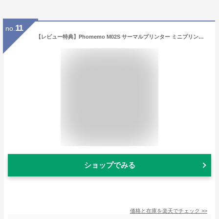
11
no.
【レビュー特典】Phomemo M02S サーマルプリンター ミニプリンター スマホプリンター ステッカー プリンター シールプリンター 304dpi インク不要 Bluetooth接続 15/25/53mm幅対応 プレゼント 写真 メモ 手帳 家計簿 ノート 整理収納 宛名印刷 ロール紙1個付 フォメモ
ショップでみる
価格と在庫を
楽天
でチェック
>>