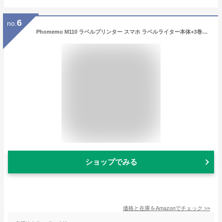
6
no.
Phomemo M110 ラベルプリンター スマホ ラベルライター本体+3巻ラベル付き 感熱ラベルプリンター 値札プリンター 宛名印刷 ポータブル型 ラベル用サーマルプリンター 業務用 シールプリンター ラベルメーカー本体 バーコード 印刷 シール Bluetooth接続 宛名/食品/DIYラベル/手書き/値札/アドレス/バーコードに適用 Android iOS対応
ショップでみる
価格と在庫を
Amazon
でチェック
>>