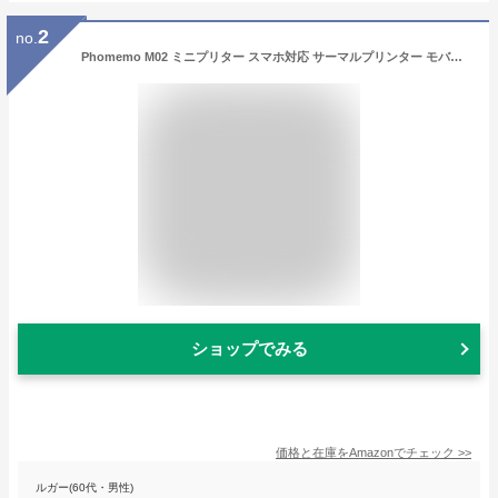
2
no.
Phomemo M02 ミニプリター スマホ対応 サーマルプリンター モバイルプリンター フォトプリンター ポータブル式 感熱プリンター ポケットプリンター メモプリンター 付箋プリンター シールプリンター 203DPI Bluetooth接続 作業計画/写真/メモ/手帳/付箋/ワード/ウェブ用 在宅勤務 自宅学習 クリスマス プレゼント 小券印刷 多国言語対応APP 日本語取扱説明書
ショップでみる
価格と在庫を
Amazon
でチェック
>>
ルガー(60代・男性)