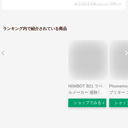
全てのおすすめコメント
(
1
件)
>
ランキング内で紹介されている商品
NIIMBOT B21 ラベ
Phomemo
ルメーカー 感熱ラベ
プリター 
ルライター
サーマル
ショップでみる
ショッ
Bluetooth接続 ラベ
モバイル
ルプリンター 値札プ
フォトプリ
リンター 小型 使い
ータブル式
やすい 自動ラベル認
ンター ポ