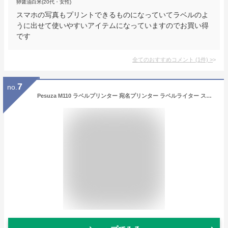
卵醤油白米(20代・女性)
スマホの写真もプリントできるものになっていてラベルのよ
うに出せて使いやすいアイテムになっていますのでお買い得
です
全てのおすすめコメント
(
1
件)
>
7
no.
Pesuza M110 ラベルプリンター 宛名プリンター ラベルライター スマホ PC対応 シールメーカー サーマルプリンタ バーコードプリンタ 感熱印刷 インク不要 中小企業用 小型 軽量 充電式 業務用 Bluetooth接続 宛名 qrコード 作業 梱包 食品表示 値札 アドレス 幅20mmから50mmまで 連続印刷 黒文字 AndroidとIOS適応 ブラック 40x30mmロール紙付き