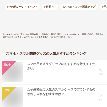
識 AndroidとIOS対応
ンター メ
Type-c充電式 郵便宛
ー 付箋プ
#その他シーン・イベント
#家電・IT
#スマホ・スマホ関連グッズ
#予
名/DIYラベル/名前ラ
シールプ
ベル/値札/番号など
203DPI B
に適用 20-50mm幅
続 作業計
テープ対応 家庭/オ
モ/手帳/付
フィス整理用 日本語
ウェブ用 
※
ocruyo(オクルヨ)
に寄せられた投稿内容は、投稿者の主観的な感想・コメントを含みます。 投稿の信憑性・正確性を
保証することはできませんので、あくまで参考情報の一つとしてご利用ください。
取扱説明書付き グリ
自宅学習 
ーン
プレゼント
多国言語対
スマホ・スマホ関連グッズ
の人気おすすめランキング
本語取扱
スマホ用カメラグリップのおすすめを教えてくだ
受付中
さい。
45
回答
女子高校生に人気のスマホケースでブランドもの
決定
やおしゃれなおすすめは？
22
回答