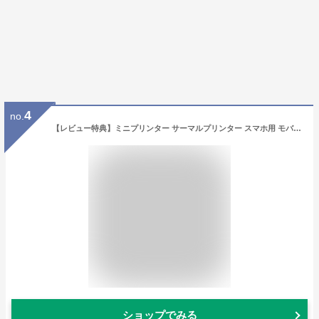
4
no.
【レビュー特典】ミニプリンター サーマルプリンター スマホ用 モバイルプリンター Phomemo M02Pro フォトプリンター 304dpi 15・25・53mm幅 モノクロ Bluetooth接続 プレゼント ノート 写真 手帳 家計簿 Android＆iOS適応 フォメモ 日本語対応
ショップでみる