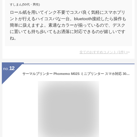
すしまん(50代・男性)
ロール紙を用いてインク不要でコスパ良く気軽にスマホプリ
ントが行えるハイコスパな一台。bluetooth接続したら操作も
簡単に扱えますよ。素適なカラーが揃っているので、デスク
に置いても持ち歩いてもお洒落に対応できるのが嬉しいです
ね。
全てのおすすめコメント
(
1
件)
>
12
no.
サーマルプリンター Phomemo M02S ミニプリンター スマホ対応 300DPI ラベルライター モバイルプリンタ モノクロ印刷 ポータブル メモ フォトぷりんたー 感熱 シール印刷機 ポケットぷりんたー コンパクト iPhone用 Bluetooth接続 写真/メモ/手帳/ラベル/付箋/ワード/ウェブ/家計簿用 在宅勤務 自宅学習 プレゼント