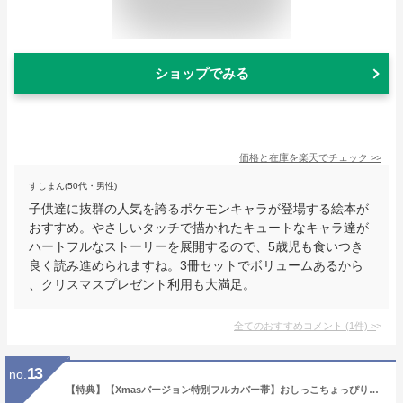
ショップでみる
価格と在庫を
楽天
でチェック
>>
すしまん(50代・男性)
子供達に抜群の人気を誇るポケモンキャラが登場する絵本が
おすすめ。やさしいタッチで描かれたキュートなキャラ達が
ハートフルなストーリーを展開するので、5歳児も食いつき
良く読み進められますね。3冊セットでボリュームあるから
、クリスマスプレゼント利用も大満足。
全てのおすすめコメント
(
1
件)
>
13
no.
【特典】【Xmasバージョン特別フルカバー帯】おしっこちょっぴりもれたろう(クリスマスカード1枚) [ ヨシタケ シンスケ ]