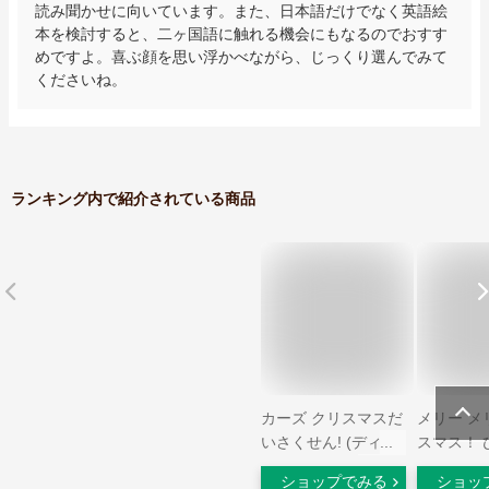
読み聞かせに向いています。また、日本語だけでなく英語絵
本を検討すると、二ヶ国語に触れる機会にもなるのでおすす
めですよ。喜ぶ顔を思い浮かべながら、じっくり選んでみて
くださいね。
ランキング内で紹介されている商品
カーズ クリスマスだ
メリー メ
いさくせん! (ディズ
スマス！ 
ニー物語絵本)
ん [ 岡村
ショップでみる
ショッ