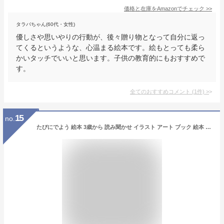
価格と在庫を
Amazon
でチェック
>>
タラバちゃん(60代・女性)
優しさや思いやりの行動が、後々贈り物となって自分に返っ
てくるというような、心温まる絵本です。絵もとっても柔ら
かいタッチでいいと思います。子供の教育的にもおすすめで
す。
全てのおすすめコメント
(
1
件)
>
15
no.
たびにでよう 絵本 3歳から 読み聞かせ イラスト アート ブック 絵本 わくわく 冒険 旅 旅立ち 降矢なな 男の子 女の子 子ども キッズ 3歳 4歳 5歳 誕生日 クリスマス プレゼント ギフト プチギフト 贈り物 国内絵本