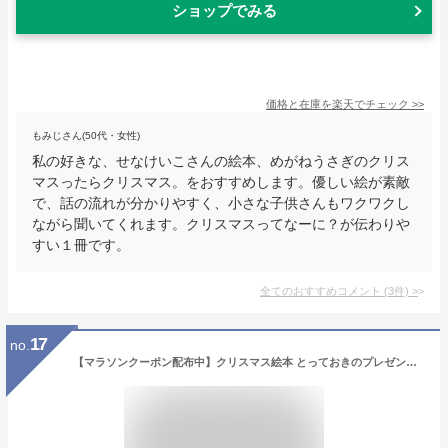
ショップでみる
価格と在庫を
楽天
でチェック
>>
もみじさん(50代・女性)
私の好きな、せなけいこさんの絵本、めがねうさぎのクリス
マスったらクリスマス。をおすすめします。優しい絵が素敵
で、話の流れが分かりやすく、小さな子供さんもワクワクし
ながら聞いてくれます。クリスマスってなーに？が伝わりや
すい１冊です。
全てのおすすめコメント
(
3
件)
>
17
no.
【マラソンクーポン配布中】クリスマス絵本 とっておきのプレゼント セミオーダー 名前入りオリジナル絵本 文字に興味を持ち始めたら 自分自身が 主人公になれる 3歳 4歳 5歳 6歳 孫 クリスマスプレゼント 男の子 女の子