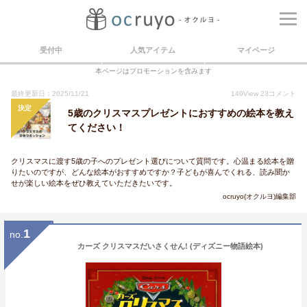
受付中
人気アイテム
マイページ
本ページはプロモーションを含みます
最終更新日：2025/11/21
140
View
23
コメント
決定
5歳のクリスマスプレゼントにおすすめの絵本を教え
てください！
クリスマスに渡す5歳の子へのプレゼント選びについて質問です。心温まる絵本を贈
りたいのですが、どんな絵本がおすすめですか？子どもが喜んでくれる、読み聞か
せが楽しい絵本をぜひ教えていただきたいです。
ocruyo(オクルヨ)編集部
1
no.
カーズ クリスマスだいさくせん! (ディズニー物語絵本)