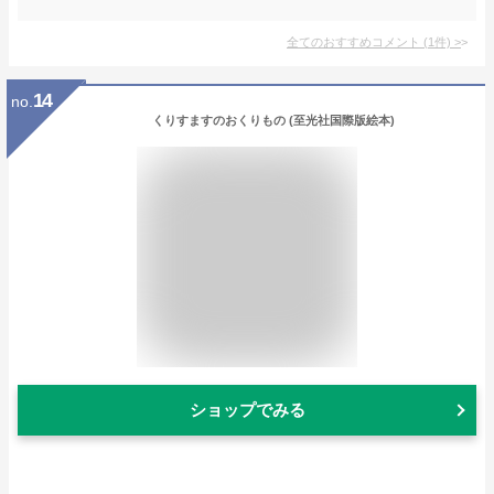
全てのおすすめコメント
(
1
件)
>
14
no.
くりすますのおくりもの (至光社国際版絵本)
ショップでみる