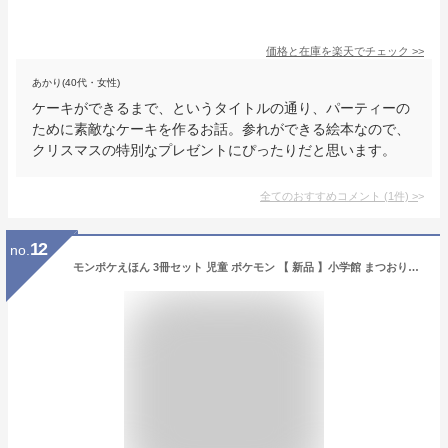
価格と在庫を
楽天
でチェック
>>
あかり(40代・女性)
ケーキができるまで、というタイトルの通り、パーティーの
ために素敵なケーキを作るお話。参れができる絵本なので、
クリスマスの特別なプレゼントにぴったりだと思います。
全てのおすすめコメント
(
1
件)
>
12
no.
モンポケえほん 3冊セット 児童 ポケモン 【 新品 】小学館 まつおりかこ ポケットモンスター ピカチュウ ゲンガー ポッチャマ イーブイ デデンネ ミミッキュ 絵本 えほん 児童書 セット 読み聞かせ 大人 こども 子ども ベビー プレゼント クリスマス 贈り物 ギフト 定番