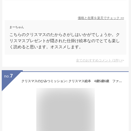
価格と在庫を
楽天
でチェック
>>
まーちゅん
こちらのクリスマスのたからさがしはいかがでしょうか。ク
リスマスプレゼントが隠された仕掛け絵本なのでとても楽し
く読めると思います。オススメします。
全てのおすすめコメント
(
1
件)
>
7
no.
クリスマスのひみつミッション: クリスマス絵本 4歳5歳6歳 ファンタジー 冒険 勇気 協力 自己成長