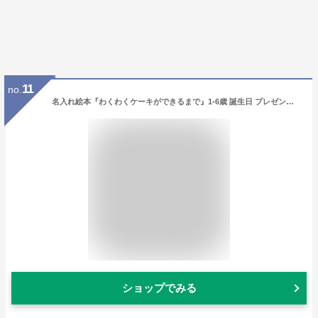
11
no.
名入れ絵本『わくわくケーキができるまで』1-6歳 誕生日 プレゼント 絵本 クリスマス 絵本 名前入り絵本 お料理絵本 1歳 喜ぶ 絵本 2歳 3歳 4歳 5歳 6歳 誕プレ 記念 知育絵本 楽しい絵本 名入れ絵本 ベストセラー絵本 親子の絵本 読み聞かせ絵本 1歳児 2歳児 3歳児 4歳児
ショップでみる