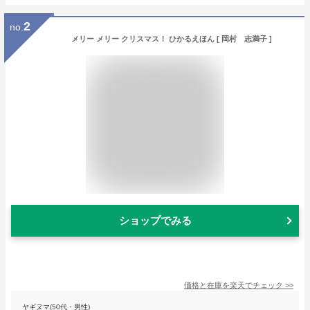
2
no.
メリー メリー クリスマス！ ひかるえほん [ 岡村 志満子 ]
ショップでみる
価格と在庫を
楽天
でチェック
>>
ヤギヌマ(50代・男性)