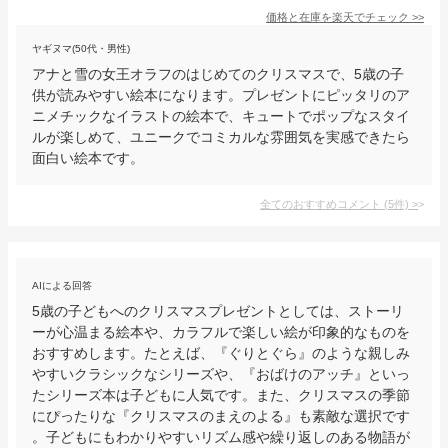
価格と在庫を
楽天
でチェック
>>
ヤギヌマ(50代・男性)
アナと雪の女王オラフのはじめてのクリスマスで、5歳の子
供が読みやすい絵本になります。プレゼントにピッタリのア
ニメチックなイラストの絵本で、キュートでポップなスタイ
ルが楽しめて、ユニークでコミカルな雰囲気を実感できたら
面白い絵本です。
全てのおすすめコメント
(
5
件)
>
AIによる回答
5歳の子どもへのクリスマスプレゼントとしては、ストーリ
ーが心温まる絵本や、カラフルで楽しい絵が印象的なものを
おすすめします。たとえば、『ぐりとぐら』のような親しみ
やすいクラシックなシリーズや、『おばけのアッチ』といっ
たシリーズ本は子どもに人気です。また、クリスマスの季節
にぴったりな『クリスマスのまえのよる』も素敵な選択です
。子どもにもわかりやすいリズム感や繰り返しのある物語が