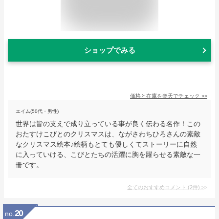
ショップでみる
価格と在庫を
楽天
でチェック
>>
エイム(50代・男性)
世界は皆の支えで成り立っている事が良く伝わる名作！この
おたすけこびとのクリスマスは、ながさわちひろさんの素敵
なクリスマス絵本♪絵柄もとても優しくてストーリーに自然
に入っていける、こびとたちの活躍に胸を躍らせる素敵な一
冊です。
全てのおすすめコメント
(
2
件)
>
20
no.