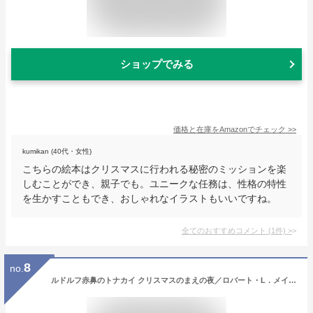
ショップでみる
価格と在庫を
Amazon
でチェック
>>
kumikan (40代・女性)
こちらの絵本はクリスマスに行われる秘密のミッションを楽
しむことができ、親子でも。ユニークな任務は、性格の特性
を生かすこともでき、おしゃれなイラストもいいですね。
全てのおすすめコメント
(
1
件)
>
8
no.
ルドルフ赤鼻のトナカイ クリスマスのまえの夜／ロバート・L．メイ／デンバー・ギレン／中井はるの／子供／絵本【3000円以上送料無料】