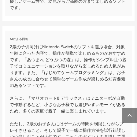
優しいゲーム性で、幼児からご高齢の方まで楽しめるソフト
です。
AIによる回答
2歳の子供向けにNintendo Switchのソフトを選ぶ場合、対象
年齢に合った内容で、操作が簡単で楽しめるものがおすすめ
です。「あつまれ どうぶつの森」は、操作がシンプル且つ親
子でコミュニケーションを取りながら楽しめるため人気があ
ります。また、「はじめてゲームプログラミング」は、お子
さんの成長に合わせて簡単なゲーム作成が楽しめる知育要素
のあるソフトです。

さらに、「マリオカート8 デラックス」はミニターボが自動
で作動するなど、小さなお子様でも遊びやすいモードがある
ため、多くの家庭で親子一緒に楽しまれています。

ただし、2歳のお子さんにはゲームの時間を制限しながらプ
レイさせること、そして親子で一緒に操作方法を試行錯誤し
つつ楽しむことが大切です。これらのポイントを意識して選