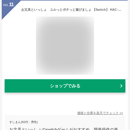
11
no.
お文具といっしょ ユルっとポチっと遊びましょ 【Switch】 HAC-P-BPU9A
ショップでみる
価格と在庫を
楽天
でチェック
>>
すしまん(50代・男性)
お文具といっしょのswitchゲームがおすすめ。簡単操作の単