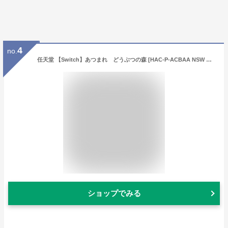
4
no.
任天堂 【Switch】あつまれ どうぶつの森 [HAC-P-ACBAA NSW アツマレドウブツノモリ]
ショップでみる