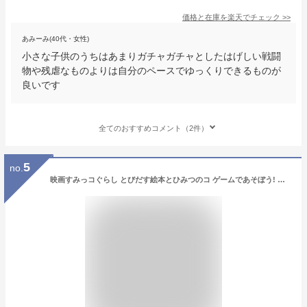
価格と在庫を
楽天
でチェック
>>
あみーみ(40代・女性)
小さな子供のうちはあまりガチャガチャとしたはげしい戦闘
物や残虐なものよりは自分のペースでゆっくりできるものが
良いです
全てのおすすめコメント（2件）
5
no.
映画すみっコぐらし とびだす絵本とひみつのコ ゲームであそぼう! 絵本の世界 - Switch