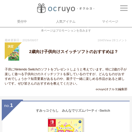
受付中
人気アイテム
マイページ
本ページはプロモーションを含みます
最終更新日：2026/08/07
1640
View
28
コメント
決定
2歳向け子供向けスイッチソフトのおすすめは？
子供にNintendo Switchのソフトをプレゼントしようと考えています。特に2歳の子が
楽しく遊べる子供向けのスイッチソフトを探しているのですが、どんなものがおす
すめでしょうか？知育要素があるものや、親子で一緒に楽しめる作品があると嬉し
いです。ぜひ皆さんのおすすめを教えてください。
ocruyo(オクルヨ)編集部
1
no.
すみっコぐらし みんなでリズムパーティ -Switch