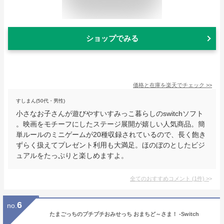
ショップでみる
価格と在庫を
楽天
でチェック
>>
すしまん(50代・男性)
小さなお子さんが遊びやすいすみっこ暮らしのswitchソフト
。映画をモチーフにしたステージ展開が嬉しい人気商品。簡
単ルールのミニゲームが20種収録されているので、長く飽き
ずらく扱えてプレゼント利用も大満足。ほのぼのとしたビジ
ュアルをたっぷりと楽しめますよ。
全てのおすすめコメント
(
1
件)
>
6
no.
たまごっちのプチプチおみせっち おまちど～さま！ -Switch