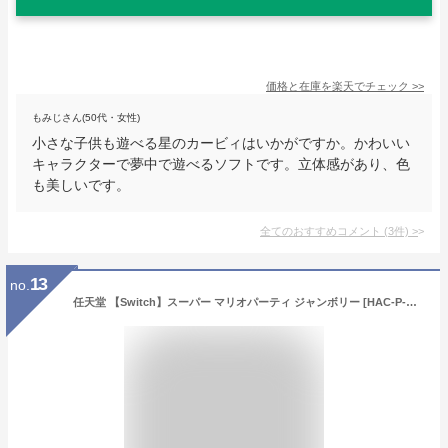
価格と在庫を
楽天
でチェック
>>
もみじさん(50代・女性)
小さな子供も遊べる星のカービィはいかがですか。かわいい
キャラクターで夢中で遊べるソフトです。立体感があり、色
も美しいです。
全てのおすすめコメント
(
3
件)
>
13
no.
任天堂 【Switch】スーパー マリオパーティ ジャンボリー [HAC-P-A7HLA NSW ス-パ-マリオパ-ティ ジャンボリ-]