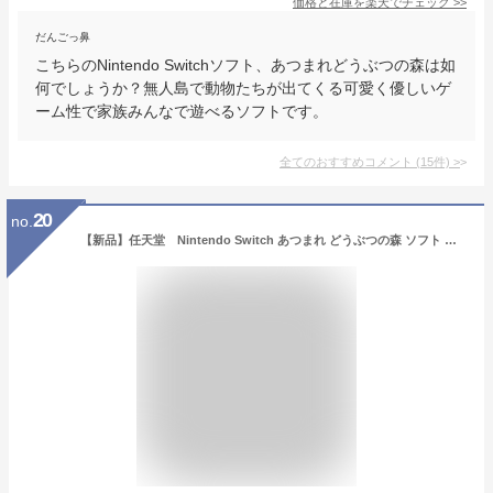
価格と在庫を
楽天
でチェック
>>
だんごっ鼻
こちらのNintendo Switchソフト、あつまれどうぶつの森は如
何でしょうか？無人島で動物たちが出てくる可愛く優しいゲ
ーム性で家族みんなで遊べるソフトです。
全てのおすすめコメント
(
15
件)
>
20
no.
【新品】任天堂 Nintendo Switch あつまれ どうぶつの森 ソフト ※レターパック全国送料無料【当店限定！まとめ買いクーポン発行中】【即日発送、土、祝日発送 】【送料無料】