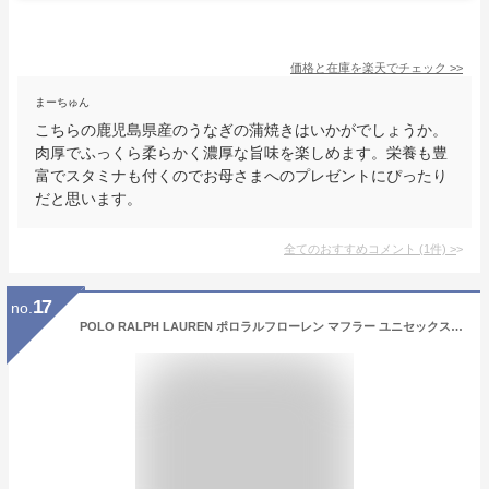
価格と在庫を
楽天
でチェック
>>
まーちゅん
こちらの鹿児島県産のうなぎの蒲焼きはいかがでしょうか。
肉厚でふっくら柔らかく濃厚な旨味を楽しめます。栄養も豊
富でスタミナも付くのでお母さまへのプレゼントにぴったり
だと思います。
全てのおすすめコメント
(
1
件)
>
17
no.
POLO RALPH LAUREN ポロラルフローレン マフラー ユニセックス メンズ レディース PC0476 RECYCLED WOOL MUFFLER