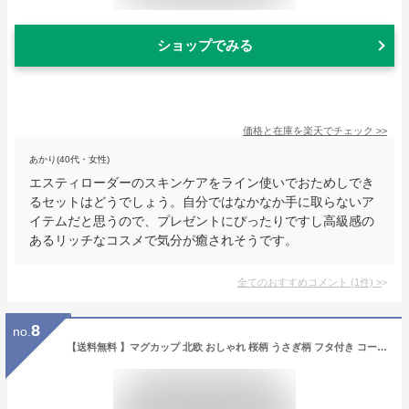
ショップでみる
価格と在庫を
楽天
でチェック
>>
あかり(40代・女性)
エスティローダーのスキンケアをライン使いでおためしでき
るセットはどうでしょう。自分ではなかなか手に取らないア
イテムだと思うので、プレゼントにぴったりですし高級感の
あるリッチなコスメで気分が癒されそうです。
全てのおすすめコメント
(
1
件)
>
8
no.
【送料無料 】マグカップ 北欧 おしゃれ 桜柄 うさぎ柄 フタ付き コーヒーカップ 大きい 陶器 ハンドメイド ティーカップ 大容量 茶碗 コップ カフェマグ 朝食カップ キッチン雑貨 洋食器 和食器 磁器 電子レンジ/冷蔵庫/食洗機 450ml 選べる4色