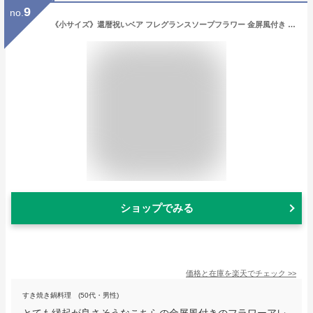
9
no.
《小サイズ》還暦祝いベア フレグランスソープフラワー 金屏風付き [名前刺繍幕・記念日刺繍可] 還暦お祝い 華やか 花 くま バラ 花 女性 男性 母の日 父の日 敬老の日 プレゼント お誕生日 ギフト 60歳 赤ちゃんちゃんこ
ショップでみる
価格と在庫を
楽天
でチェック
>>
すき焼き鍋料理 (50代・男性)
とても縁起が良さそうなこちらの金屏風付きのフラワーアレ