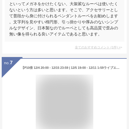
といってメガネをかけたくない、大袈裟なルーペは使いたく
ないという方は多いと思います。そこで、アクセサリーとし
て普段から身に付けられるペンダントルーペをお勧めします
。文字列を見やすい楕円形、引っ掛かりや厚みのないシンプ
ルなデザイン、日本製なのでルーペとしても高品質で歪みの
無い像を得られる良いアイテムであると思います。
全てのおすすめコメント
(
1
件)
>
7
no.
【P10倍 12/4 20:00 - 12/15 23:59 | 12/5 19:00 - 12/11 1:59ライブエントリーでポイント+4倍】 【2025 ホリデーコレクション】 エスティ ローダー ホリデー ナイト スキンケア トライアル セット ESTEE LAUDER | クリスマスコフレ ホリデーコフレ コフレ クリスマス