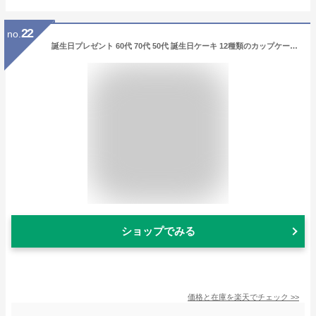
22
no.
誕生日プレゼント 60代 70代 50代 誕生日ケーキ 12種類のカップケーキセット ／ スイーツ 詰め合わせ 還暦 お祝い お礼 個包装 小分け アソート 送料無料 バースデーケーキ 母親 義母 祖母 女性向け 男性 父の日 父の日ギフト 食べ物 父の日ギフト2026
ショップでみる
価格と在庫を
楽天
でチェック
>>