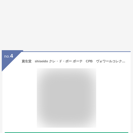
4
no.
資生堂 shiseido クレ・ド・ポー ボーテ CPB ヴォワールコレクチュールn 40g 日焼け止め 化粧下地 プレメイクアップ SPF25・PA++ 母の日 父の日 ギフト プレゼント 有料ラッピング対応可国内正規品 旧型番4514254971888 新型番4514254212066