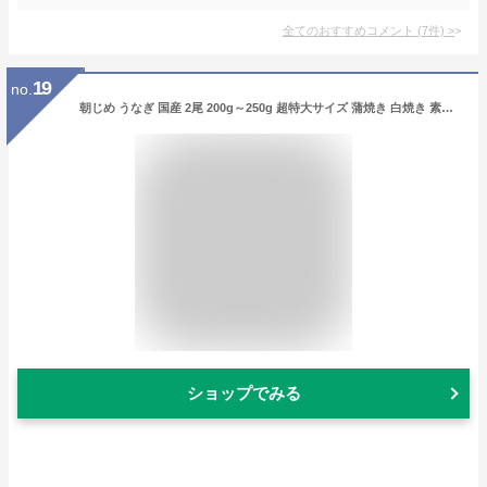
全てのおすすめコメント
(
7
件)
>
19
no.
朝じめ うなぎ 国産 2尾 200g～250g 超特大サイズ 蒲焼き 白焼き 素焼き 国産うなぎ 鰻 ウナギ うなぎ蒲焼 200グラム～250グラム 2匹 2本 うなぎのたれ付 粉山椒付 鰻丼 うな丼 ひつまぶし 熨斗対応 高級食材 土用の丑の日 お中元 贈り物 贈答 冷蔵クール便 土用の日 丑の日
ショップでみる