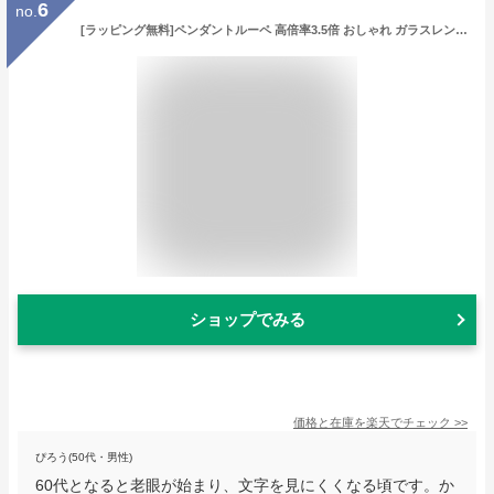
6
no.
[ラッピング無料]ペンダントルーペ 高倍率3.5倍 おしゃれ ガラスレンズ ネックレス 拡大鏡 虫眼鏡 虫めがね 天眼鏡 新聞 読書 辞書 老眼鏡いらずの虫メガネ 母の日 敬老の日 贈り物 プレゼント ギフト 日本製
ショップでみる
価格と在庫を
楽天
でチェック
>>
ぴろう(50代・男性)
60代となると老眼が始まり、文字を見にくくなる頃です。か