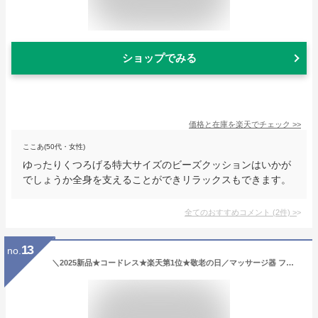
ショップでみる
価格と在庫を
楽天
でチェック
>>
ここあ(50代・女性)
ゆったりくつろげる特大サイズのビーズクッションはいかが
でしょうか全身を支えることができリラックスもできます。
全てのおすすめコメント
(
2
件)
>
13
no.
＼2025新品★コードレス★楽天第1位★敬老の日／マッサージ器 フットマッサージャー 足先 足裏 USB充電式 健康グッズ 太もも・ふくらはぎ・膝 フットマッサージ エアーレッグリラクサー 脚 足 多機能 家庭用 温熱 寝ながら コンパクト リラックス電熱 男女兼用プレゼント