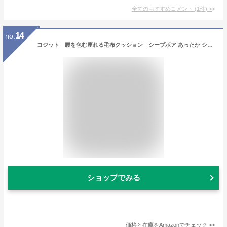
全てのおすすめコメント
(
1
件)
>
14
no.
コジット 腰を包む座れる毛布クッション シープボア あったか シンサレート入り ふわふわ 冬用 保温 アルミコーティング 椅子用 デスクワーク 在宅勤務に ワイン
ショップでみる
価格と在庫を
Amazon
でチェック
>>