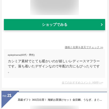
ショップでみる
価格と在庫を
楽天
でチェック
>>
epiepinana(40代・男性)
カシミア素材でとても暖かいのが嬉しいレディースマフラー
です。落ち着いたデザインなので年配の方にもぴったりです
。
全てのおすすめコメント
(
49
件)
>
21
no.
高級ギフト 365日出荷！ 海鮮お茶漬けセット 金目鯛、うなぎ、まぐろ、鮭、いわし、磯海苔 送料無料 誕生日プレゼント 父の日 御中元 2026 出産内祝い お返し 鰻 結婚 母 父 男性 女性 お祝い お礼 ありがとう 詰め合わせ 食品 クーポン 魚 グルメ 贈り物 早割 法事 常温 花