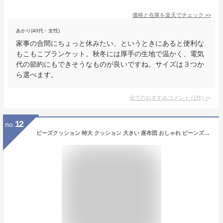
価格と在庫を
楽天
でチェック
>>
あかり(40代・女性)
家事の合間にちょっと休みたい、というときにあると便利な
もこもこブランケット。秋冬には厚手の生地で温かく、電気
代の節約にもできそうなものが良いですね。サイズは３つか
ら選べます。
全てのおすすめコメント
(
1
件)
>
12
no.
ビーズクッション 特大 クッション 大きい 座布団 おしゃれ ビーンズMAX グランデ ビーズソファ フロアクッション ビーズ クッション 特大 大きめ ビーンズMAX 一人暮らし【AR対象】