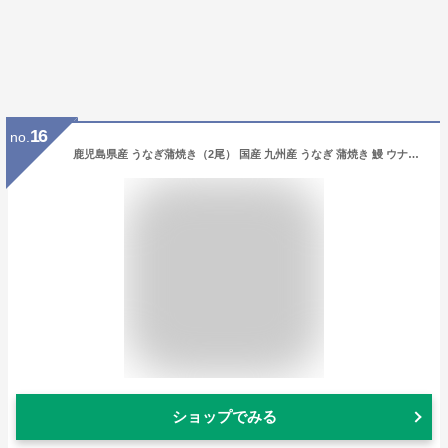
16
no.
鹿児島県産 うなぎ蒲焼き（2尾） 国産 九州産 うなぎ 蒲焼き 鰻 ウナギ 父の日 母の日 ギフト プレゼント 御歳暮ギフト
ショップでみる