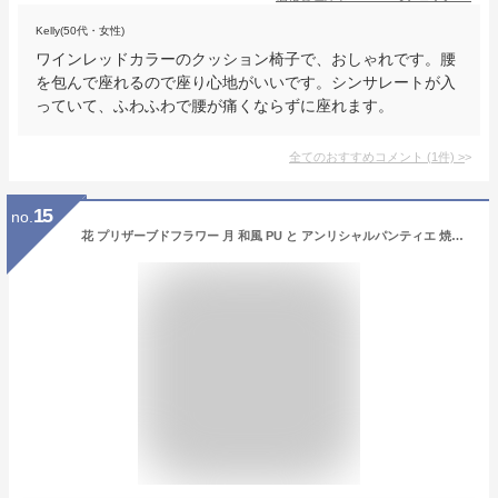
Kelly(50代・女性)
ワインレッドカラーのクッション椅子で、おしゃれです。腰
を包んで座れるので座り心地がいいです。シンサレートが入
っていて、ふわふわで腰が痛くならずに座れます。
全てのおすすめコメント
(
1
件)
>
15
no.
花 プリザーブドフラワー 月 和風 PU と アンリシャルパンティエ 焼菓子 詰合せ ギフト セット プレゼント お祝い 定年 退職祝い 結婚祝い 人気 ランキング 母 親 女性 50代 60代 70代 誕生日プレゼント (DB)[包装] 結婚 新築祝い 内祝い 花とお菓子 スイーツセット