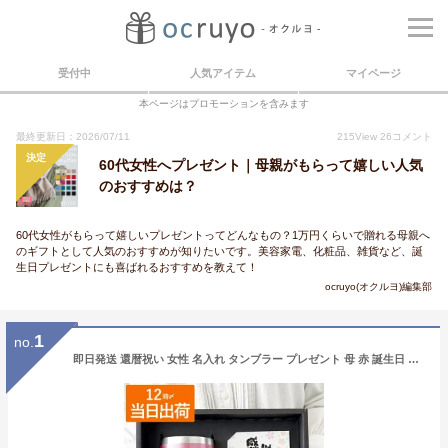
受付中
人気アイテム
マイページ
本ページはプロモーションを含みます
最終更新日：2026/07/11
215
View
26
コメント
決定
60代女性へプレゼント｜母親がもらって嬉しい人気
のおすすめは？
60代女性がもらって嬉しいプレゼントってどんなもの？1万円くらいで贈れる母親へ
のギフトとして人気のおすすめが知りたいです。美容家電、化粧品、雑貨など、誕
生日プレゼントにも喜ばれるおすすめを教えて！
ocruyo(オクルヨ)編集部
1
no.
即日発送 還暦祝い 女性 名入れ タンブラー プレゼント 母 赤 誕生日 【 八福タンブラーセット 350ml 】 保温 保冷 蓋付き おしゃれ 母親 誕生日プレゼント 60代 70代 50代 還暦 古希 紫 喜寿 米寿 傘寿 退職 祝い お祝い 60歳 70歳 義母 祖母 退職祝い 孫から バレンタイン