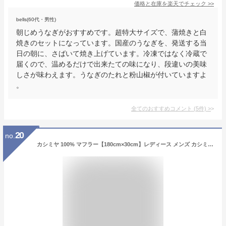
価格と在庫を
楽天
でチェック
>>
bells(60代・男性)
朝じめうなぎがおすすめです。超特大サイズで、蒲焼きと白
焼きのセットになっています。国産のうなぎを、発送する当
日の朝に、さばいて焼き上げています。冷凍ではなく冷蔵で
届くので、温めるだけで出来たての味になり、段違いの美味
しさが味わえます。うなぎのたれと粉山椒が付いていますよ
。
全てのおすすめコメント
(
5
件)
>
20
no.
カシミヤ 100% マフラー【180cm×30cm】レディース メンズ カシミア カシミヤマフラー カシミアマフラー レディースマフラー メンズマフラー ストール 無地 秋 冬 女性 男性 妻 夫 彼女 彼氏 祖父 祖母 30代 40代 50代 60代 プレゼント 誕生日プレゼント バレンタイン