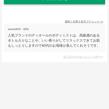
価格と在庫を
楽天
でチェック
>>
satoei(30代・女性)
人気ブランドのディオールのボディミストは、高級感のある
ボトル入りなことや、いい香りがしてリラックスできてお肌
もしっとりしますので60代のお母様が喜んでくれそうです。
全てのおすすめコメント
(
1
件)
>