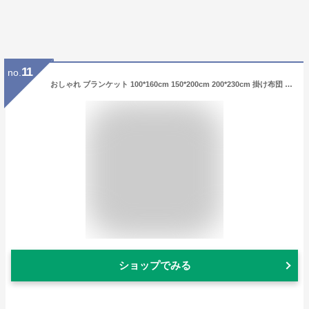
11
no.
おしゃれ ブランケット 100*160cm 150*200cm 200*230cm 掛け布団 もこもこ 秋冬 厚手 暖かい シングル 毛布 あったか 可愛い 韓国風 昼寝に使える 膝掛け 洗濯可 車中 オフィス ソファーカバー 撮影道具 プレゼント 花柄
ショップでみる