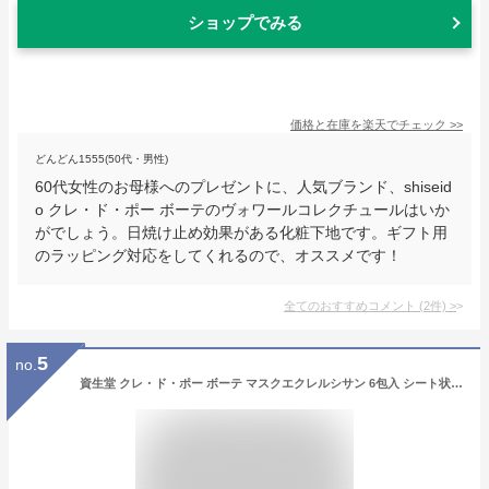
ショップでみる
価格と在庫を
楽天
でチェック
>>
どんどん1555(50代・男性)
60代女性のお母様へのプレゼントに、人気ブランド、shiseid
o クレ・ド・ポー ボーテのヴォワールコレクチュールはいか
がでしょう。日焼け止め効果がある化粧下地です。ギフト用
のラッピング対応をしてくれるので、オススメです！
全てのおすすめコメント
(
2
件)
>
5
no.
資生堂 クレ・ド・ポー ボーテ マスクエクレルシサン 6包入 シート状美白マスク アウトレット