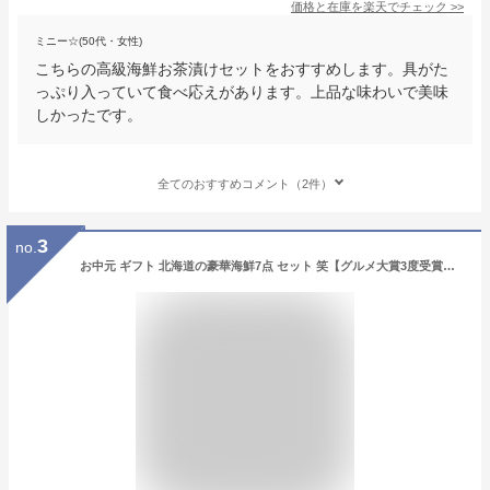
価格と在庫を
楽天
でチェック
>>
ミニー☆(50代・女性)
こちらの高級海鮮お茶漬けセットをおすすめします。具がた
っぷり入っていて食べ応えがあります。上品な味わいで美味
しかったです。
全てのおすすめコメント（2件）
3
no.
お中元 ギフト 北海道の豪華海鮮7点 セット 笑【グルメ大賞3度受賞】【送料無料】内祝い お返し 誕生日 プレゼント 食べ物 食品 おつまみ 高級 海鮮 海産 詰め合わせ お取り寄せグルメ 出産 結婚 60代 70代 80代 お礼 御中元 夏ギフト