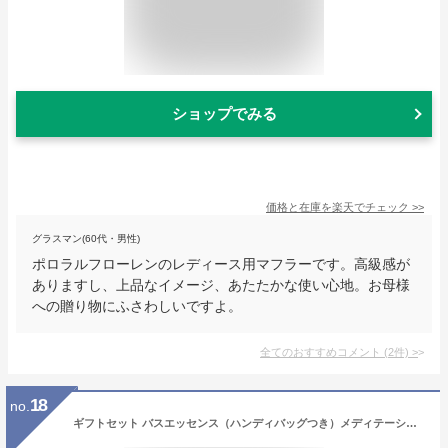
ショップでみる
価格と在庫を
楽天
でチェック
>>
グラスマン(60代・男性)
ポロラルフローレンのレディース用マフラーです。高級感が
ありますし、上品なイメージ、あたたかな使い心地。お母様
への贈り物にふさわしいですよ。
全てのおすすめコメント
(
2
件)
>
18
no.
ギフトセット バスエッセンス（ハンディバッグつき）メディテーションバスt | ナイトリートバス入浴剤ギフト セット 人気 温浴 アロマ 癒し 保湿 敏感肌 誕生日 プレゼントアユーラ ayura