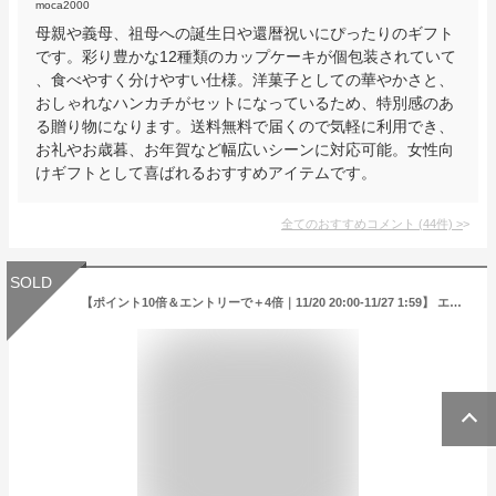
moca2000
母親や義母、祖母への誕生日や還暦祝いにぴったりのギフト
です。彩り豊かな12種類のカップケーキが個包装されていて
、食べやすく分けやすい仕様。洋菓子としての華やかさと、
おしゃれなハンカチがセットになっているため、特別感のあ
る贈り物になります。送料無料で届くので気軽に利用でき、
お礼やお歳暮、お年賀など幅広いシーンに対応可能。女性向
けギフトとして喜ばれるおすすめアイテムです。
全てのおすすめコメント
(
44
件)
>
SOLD
【ポイント10倍＆エントリーで＋4倍｜11/20 20:00‐11/27 1:59】 エスティ ローダー ピュア カラー エンヴィ カラー リプレニッシュ リップ バーム ESTEE LAUDER | リップスティック 下地 保湿 リップケア リップバーム リップ下地 保湿リップ メイクアップ メイク 化粧品