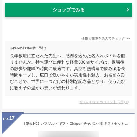
ショップでみる
価格と在庫を
楽天
でチェック
>>
あねるかよね(40代・男性)
長年教壇に立たれた先生へ、感謝を込めた名入れボトルを贈
りませんか。持ち運びに便利な軽量330mlサイズは、退職後
の散歩や趣味の時間に最適です。真空断熱構造で飲み頃を長
時間キープし、広口で洗いやすい実用性も魅力。お名前を刻
むことで、世界に一つだけの特別な記念品となり、使うたび
に教え子の温かい想いが伝わります。
全てのおすすめコメント
(
2
件)
>
17
no.
【楽天1位】バスソルト ギフト Chapon チャポン 4本 ギフトセット お中元 高級 入浴剤 誕生日 出産内祝 出産祝い 内祝 お返し プレゼント 女性 男性 癒し グッズ 疲れ リラックス プチギフト おしゃれ かわいい アロマ 保湿 無添加