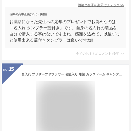
価格と在庫を
楽天
でチェック
>>
長井の高中正義(60代・男性)
お世話になった先生への定年のプレゼントでお薦めなのは、
「名入れ タンブラー蓋付き」です。自身の名入れの製品を、
自分で購入する事はないですよね。感謝を込めて、以後ずっ
と使用出来る蓋付きタンブラーは良いですね‼️
全てのおすすめコメント
(
5
件)
>
15
no.
名入れ プリザーブドフラワー 名前入り 彫刻 ガラスドーム キャンディポット ギフト プリザーブド フラワー 退職祝い お返し 誕生日 女性 記念日 プレゼント 贈り物 お祝い 結婚祝い 花 おしゃれ 女性 電報 結婚記念日 還暦祝い 還暦 喜寿 古希 米寿 退職祝い バラ 送料無料