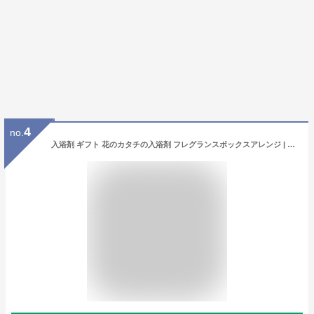
4
no.
入浴剤 ギフト 花のカタチの入浴剤 フレグランスボックスアレンジ | 花 フラワー ソープフラワー 入浴剤 花びら バラ ローズ 母の日 プレゼント 卒業 入学 誕生日 結婚 お祝い お礼 おしゃれ かわいい ブーケ アレンジメント お風呂 フレグランス 実用的 ギフト 泡風呂