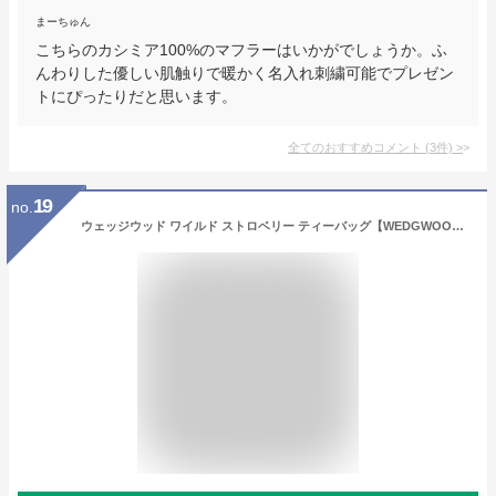
まーちゅん
こちらのカシミア100%のマフラーはいかがでしょうか。ふ
んわりした優しい肌触りで暖かく名入れ刺繍可能でプレゼン
トにぴったりだと思います。
全てのおすすめコメント
(
3
件)
>
19
no.
ウェッジウッド ワイルド ストロベリー ティーバッグ【WEDGWOOD ブランド 紅茶 セット ギフト おしゃれ 詰合せ ティー フルーツティー ハーブティー 内祝い お返し 女性 英国 アフタヌーンティー 上品 苺 クッキー ジャム プレート】