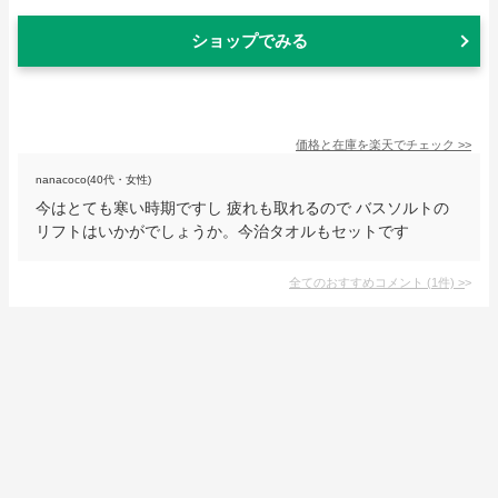
ショップでみる
価格と在庫を
楽天
でチェック
>>
nanacoco(40代・女性)
今はとても寒い時期ですし 疲れも取れるので バスソルトの
リフトはいかがでしょうか。今治タオルもセットです
全てのおすすめコメント
(
1
件)
>