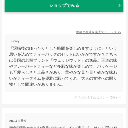
ショップでみる
価格と在庫を
楽天
でチェック
>>
Turckey
「退職後のゆったりとした時間を楽しめますように」という
思いを込めてティーバッグのセットはいかがですか？こちら
は英国の老舗ブランド「ウェッジウッド」の逸品。王道の味
やフレーバードティーなど多彩な味が楽しめて、パッケージ
も可愛らしさと上品さがあり、華やかな見た目と確かな味わ
いがティータイムを優雅に彩ってくれ、大人の女性への贈り
物として間違いがありません。
全てのおすすめコメント
(
5
件)
>
AIによる回答
定年退職は大きな節目ですので、心に残るプレゼント選びが