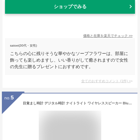
ショップでみる
価格と在庫を
楽天
でチェック
>>
satoei(30代・女性)
こちらの心に残りそうな華やかなソープフラワーは、部屋に
飾っても楽しめますし、いい香りがして癒されますので女性
の先生に贈るプレゼントにおすすめです。
全てのおすすめコメント
(
1
件)
>
5
no.
目覚まし時計 デジタル時計 ナイトライト ワイヤレススピーカー Bluetooth スピーカー 誕生日プレゼント 4in1 色変換 明るさ調節可能 ベッドサイドランプ 目覚まし時計 常夜灯 明るさ調整可 タッチ調整 音楽を再生 USB充電 クリスマス プ