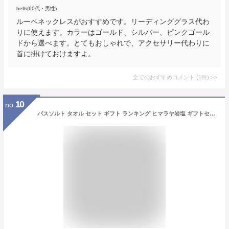
bells(60代・男性)
ルーペネックレスがおすすめです。リーディンググラス代わ
りに使えます。カラーはゴールド、シルバー、ピンクゴール
ドから選べます。とてもおしゃれで、アクセサリー代わりに
首に掛けておけますよ。
全てのおすすめコメント
(
1
件)
>
10
no.
バスソルト タオル セット ギフト ランキング ヒマラヤ岩塩 ギフトセット 無添加 高級 今治タオル タオルギフト 内祝 フェイスタオル 入浴剤 詰め合わせ お風呂 バスギフト 誕生日 女性 プレゼント 定年 退職 プレゼント 転校 退職祝い 金婚式 両親 プレゼント