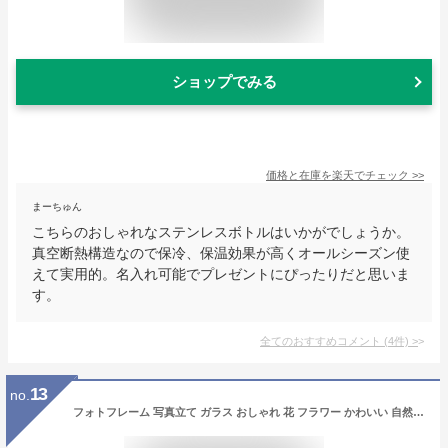
ショップでみる
価格と在庫を
楽天
でチェック
>>
まーちゅん
こちらのおしゃれなステンレスボトルはいかがでしょうか。
真空断熱構造なので保冷、保温効果が高くオールシーズン使
えて実用的。名入れ可能でプレゼントにぴったりだと思いま
す。
全てのおすすめコメント
(
4
件)
>
13
no.
フォトフレーム 写真立て ガラス おしゃれ 花 フラワー かわいい 自然 水彩画 グリーン ナチュラル ガラスのフォトフレーム フラワー2タイプ