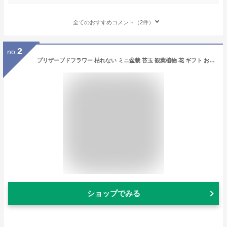
全てのおすすめコメント（2件）
2
no.
プリザーブドフラワー 枯れない ミニ盆栽 苔玉 観葉植物 花 ギフト お花 誕生日 プレゼント 女性 男性 母 父 祖母 祖父 還暦祝い 緑寿 古希 喜寿 卒寿 傘寿 米寿 お祝い 60代 70代 80代 新築祝い 退職祝い ブリザードフラワー ラッピング 送料無料 bon・bon
ショップでみる