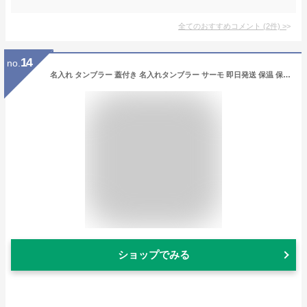
全てのおすすめコメント
(
2
件)
>
14
no.
名入れ タンブラー 蓋付き 名入れタンブラー サーモ 即日発送 保温 保冷 ステンレス タンブラー ペア ペアギフト 送料無料 ギフト 実用的 プレゼント 最短 真空断熱 保冷保温 おしゃれ 記念品 結婚祝い 両親 350ml 退職祝い 還暦祝い スポーツ QlZR
ショップでみる