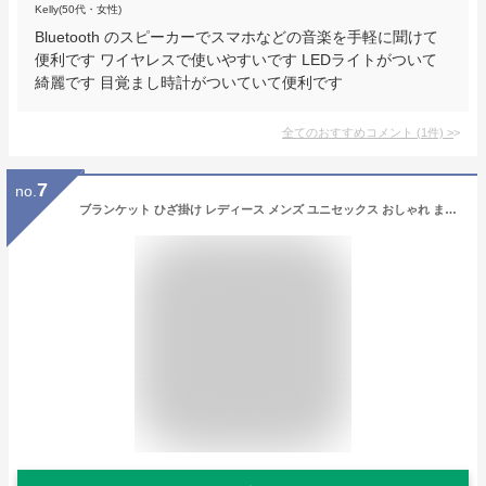
Kelly(50代・女性)
Bluetooth のスピーカーでスマホなどの音楽を手軽に聞けて
便利です ワイヤレスで使いやすいです LEDライトがついて
綺麗です 目覚まし時計がついていて便利です
全てのおすすめコメント
(
1
件)
>
7
no.
ブランケット ひざ掛け レディース メンズ ユニセックス おしゃれ まとめ買い オフィス ふんわり 保温 チェック ミルクマイヤー クリスマス 掛ける 肩掛け スナップボタン ギフト プレゼント シンプル MONOブランケット 敬老の日 カフェ 美容室 送料無料 【aso】