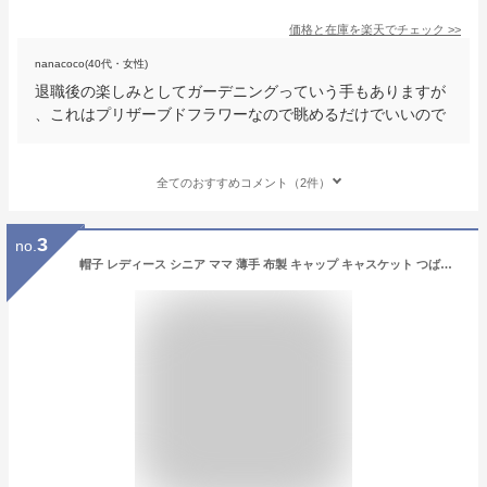
価格と在庫を
楽天
でチェック
>>
nanacoco(40代・女性)
退職後の楽しみとしてガーデニングっていう手もありますが
、これはプリザーブドフラワーなので眺めるだけでいいので
全てのおすすめコメント（2件）
3
no.
帽子 レディース シニア ママ 薄手 布製 キャップ キャスケット つば付き カジュアル お出かけ 日よけ UVカット 通気性 防風 ポリエステル オールシーズン 多色展開