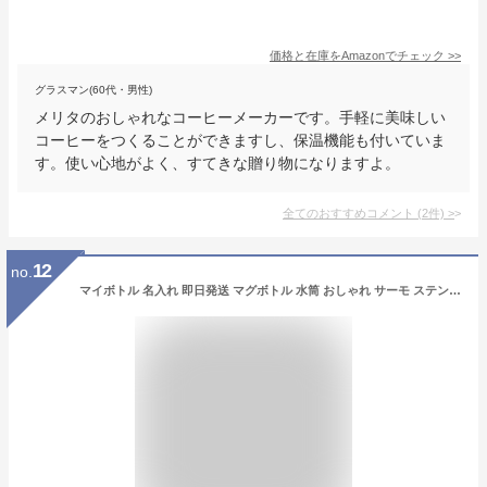
価格と在庫を
Amazon
でチェック
>>
グラスマン(60代・男性)
メリタのおしゃれなコーヒーメーカーです。手軽に美味しい
コーヒーをつくることができますし、保温機能も付いていま
す。使い心地がよく、すてきな贈り物になりますよ。
全てのおすすめコメント
(
2
件)
>
12
no.
マイボトル 名入れ 即日発送 マグボトル 水筒 おしゃれ サーモ ステンレス サーモ ステンレスボトル 魔法瓶 かわいい ギフト 実用的 プレゼント 送料無料 ペアギフト 軽量 真空断熱 保温保冷 名前入り 300ml 男性 女性 入学祝い 就職祝い スポーツ QlZR