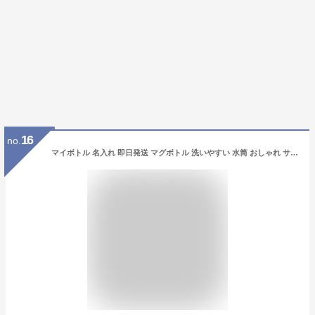
16
no.
マイボトル 名入れ 即日発送 マグボトル 洗いやすい 水筒 おしゃれ サーモ ステンレス サーモ ステンレスボトル 魔法瓶 女子 ギフト 実用的 プレゼント 送料無料 ペアギフト 軽量 真空断熱 保温保冷 名前入り コーヒー 330ml 男性 女性 入学祝い 就職祝い クリスマス