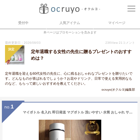
受付中
人気アイテム
マイページ
本ページはプロモーションを含みます
最終更新日：2026/08/03
236
View
21
コメント
決定
定年退職する女性の先生に贈るプレゼントのおすす
めは？
定年退職を迎える60代女性の先生に、心に残るおしゃれなプレゼントを贈りたいで
す。どんなものが喜ばれるでしょうか？お花やドリンク、日常で使える実用的なも
のなど、もらって嬉しいおすすめを教えてください。
ocruyo(オクルヨ)編集部
1
no.
マイボトル 名入れ 即日発送 マグボトル 洗いやすい 水筒 おしゃれ サーモ ステンレス サーモ ステンレスボトル 魔法瓶 女子 ギフト 実用的 プレゼント 送料無料 ペアギフト 軽量 真空断熱 保温保冷 名前入り コーヒー 450ml 男性 女性 入学祝い 就職祝い クリスマス