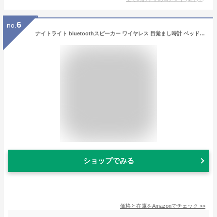
6
no.
ナイトライト bluetoothスピーカー ワイヤレス 目覚まし時計 ベッドサイドランプ タッチ式で色変換できる RGBライトモード 電球色モード LEDライト マイク内蔵で通話できる AUX接続可能 USB充電式で携帯便利 停電対策
ショップでみる
価格と在庫を
Amazon
でチェック
>>