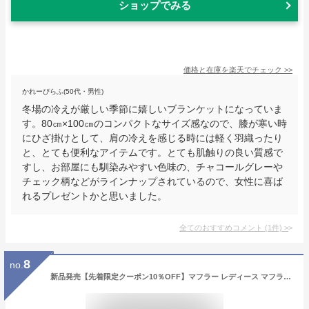
ショップでみる
価格と在庫を
楽天
でチェック
>>
かれーぴらふ(50代・男性)
冬場の冷えが厳しい季節に嬉しいブランケットになっていま
す。80㎝×100㎝のコンパクトなサイズ感なので、膝が寒い時
にひざ掛けとして、肩の冷えを感じる時には軽く羽織ったり
と、とても便利なアイテムです。とても肌触りの良い質感で
すし、お部屋にも馴染みやすい色味の、チャコールグレーや
チェック柄などがラインナップされているので、女性に喜ば
れるプレゼントかと思いました。
全てのおすすめコメント
(
1
件)
>
8
no.
新品発売【先着限定クーポン10％OFF】マフラー レディース マフラー 冬 レディース ふわふわ マフラー メンズ マフラー ストール レディース 厚手 100%ウール 厚手 防寒 暖かい かわいい おしゃれ 秋 冬 冬用 プレゼント ギフト 誕生日 クリスマス お歳暮