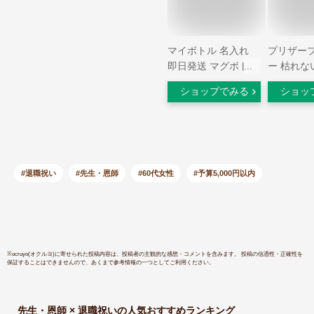
マイボトル 名入れ
プリザー
即日発送 マグボトル
ー 枯れな
洗いやすい 水筒 お
栽 苔玉 
ショップでみる
ショッ
しゃれ サーモ ステ
ギフト お
ンレス サーモ ステ
プレゼント
ンレスボトル 魔法瓶
性 母 父 
女子 ギフト 実用的
暦祝い 緑
プレゼント 送料無料
寿 卒寿 傘
ペアギフト 軽量 真
祝い 60代 
#退職祝い
#先生・恩師
#60代女性
#予算5,000円以内
空断熱 保温保冷 名
新築祝い 
前入り コーヒー
ブリザー
450ml 男性 女性 入
ラッピング
学祝い 就職祝い ク
bon・bon
リスマス
※
ocruyo(オクルヨ)
に寄せられた投稿内容は、投稿者の主観的な感想・コメントを含みます。 投稿の信憑性・正確性を
保証することはできませんので、あくまで参考情報の一つとしてご利用ください。
先生・恩師 × 退職祝い
の人気おすすめランキング