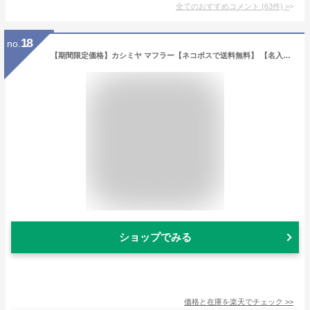
全てのおすすめコメント
(
63
件)
>
18
no.
【期間限定価格】カシミヤ マフラー【ネコポスで送料無料】 【名入れ刺繍可能】 レディース カシミヤ100％ カシミヤマフラー カシミア カシミアマフラー レディースマフラー メンズマフラー ドット フリンジ 無地 全3色 ギフト プレゼント 7F (02000258r)
ショップでみる
価格と在庫を
楽天
でチェック
>>