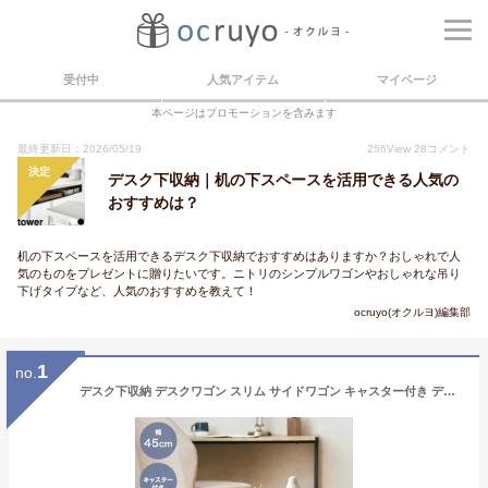
受付中
人気アイテム
マイページ
本ページはプロモーションを含みます
最終更新日：2026/05/19
256
View
28
コメント
決定
デスク下収納｜机の下スペースを活用できる人気の
おすすめは？
机の下スペースを活用できるデスク下収納でおすすめはありますか？おしゃれで人
気のものをプレゼントに贈りたいです。ニトリのシンプルワゴンやおしゃれな吊り
下げタイプなど、人気のおすすめを教えて！
ocruyo(オクルヨ)編集部
1
no.
デスク下収納 デスクワゴン スリム サイドワゴン キャスター付き デスク下ワゴン スリム 2段 3段 幅43 デスク下 棚 キャビネット 収納 ラック おしゃれ 多目的 サイドラック 収納ワゴン 収納ラック GC-P46 GC-P76