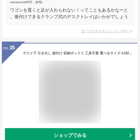
nanacoco(40代・女性)
ワゴンを置くと足が入れられない！ってこともあるかなーと
。後付けできるクランプ式のデスクトレイはいかがでしょう
全てのおすすめコメント
(
1
件)
>
15
no.
デスク下 引き出し 後付け 収納ボックス 工具不要 選べるサイズ A4対応 大容量 コンパクト 机下収納 小物整理 文房具 事務用品 リモコン収納 食器 トレー 簡単設置 DIY 粘着テープ オフィス テーブル下 小物入れ 便利グッズ
ショップでみる