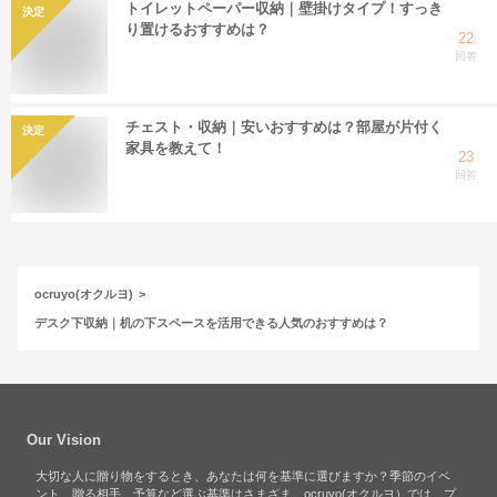
トイレットペーパー収納｜壁掛けタイプ！すっき
決定
り置けるおすすめは？
22
回答
チェスト・収納｜安いおすすめは？部屋が片付く
決定
家具を教えて！
23
回答
ocruyo(オクルヨ)
デスク下収納｜机の下スペースを活用できる人気のおすすめは？
Our Vision
大切な人に贈り物をするとき、あなたは何を基準に選びますか？季節のイベ
ント、贈る相手、予算など選ぶ基準はさまざま。ocruyo(オクルヨ）では、プ