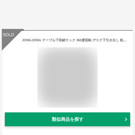
SOLD
JONGJONG テーブル下収納ラック 360度回転 デスク下引き出し 机下収納 クランプ式 磁石は吸着できる 多機能収納バスケット 穴あけ不要 取り付け簡単 小物整理 机用 卓下 机の下 天板0.5〜5cm設
類似商品を探す