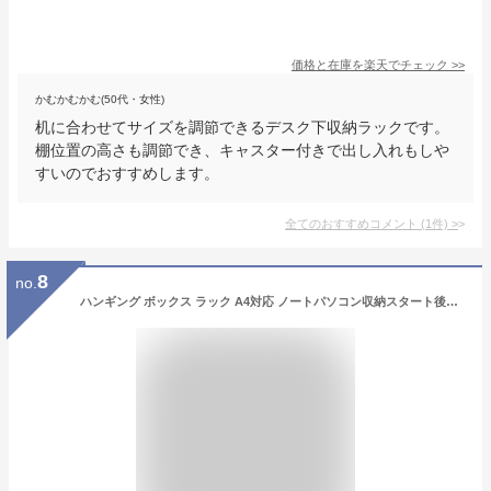
価格と在庫を
楽天
でチェック
>>
かむかむかむ(50代・女性)
机に合わせてサイズを調節できるデスク下収納ラックです。
棚位置の高さも調節でき、キャスター付きで出し入れもしや
すいのでおすすめします。
全てのおすすめコメント
(
1
件)
>
8
no.
ハンギング ボックス ラック A4対応 ノートパソコン収納スタート後付け ゲーム機収納 持ち運び タブレット収納 テーブル下 机下 吊り下げ デスク下 収納 マガジンラック テーブルラック 引っ掛け ハングラック マガジンラック 引っかけ収納 ケーブルトレー アイデア