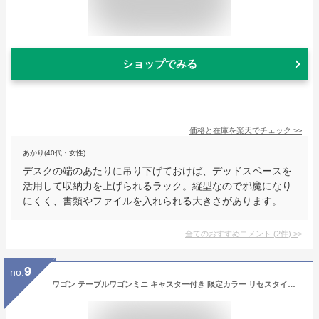
ショップでみる
価格と在庫を
楽天
でチェック
>>
あかり(40代・女性)
デスクの端のあたりに吊り下げておけば、デッドスペースを
活用して収納力を上げられるラック。縦型なので邪魔になり
にくく、書類やファイルを入れられる大きさがあります。
全てのおすすめコメント
(
2
件)
>
9
no.
ワゴン テーブルワゴンミニ キャスター付き 限定カラー リセスタイル 3段 おしゃれ キッチンワゴン 天板付 日本製 デスク下 デスク収納 サイドワゴン 多目的ワゴン JEJアステージ プラスチック ラック