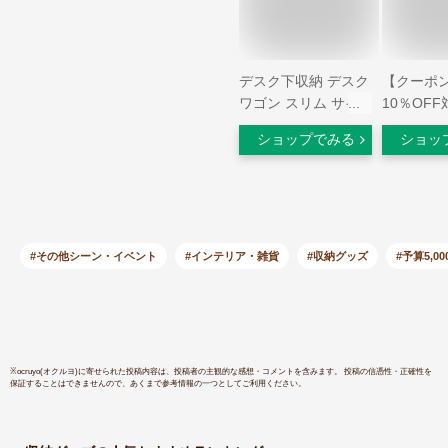
デスク下収納 デスク
【クーポ
ワゴン スリム サイ
10％OF
ドワゴン キャスター
マルチラッ
ショップでみる
ショッ
付き デスク下ワゴン
キャスター
スリム 2段 3段 幅43
ド ソファ
デスク下 棚 キャビ
机下収納
ネット 収納 ラック
本 DVD 
おしゃれ 多目的 サ
タブレット
イドラック 収納ワゴ
収納 木製 
#その他シーン・イベント
#インテリア・雑貨
#収納グッズ
#予算5,0
ン 収納ラック GC-
WG06
P46 GC-P76
※
ocruyo(オクルヨ)
に寄せられた投稿内容は、投稿者の主観的な感想・コメントを含みます。 投稿の信憑性・正確性を
保証することはできませんので、あくまで参考情報の一つとしてご利用ください。