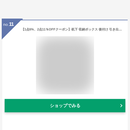
11
no.
【1点6%、2点11％OFFクーポン】机下 収納ボックス 後付け 引き出し デスク下 収納ケース 後付け デスク下 収納ボックス デスク 収納トレー コスメ収納 机の下収納 取付け簡単 隠し式 小物整理 デスク整理 大容量 DIYオフィス収納 デスク収納
ショップでみる