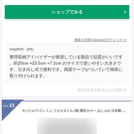
ショップでみる
価格と在庫を
Amazon
でチェック
>>
Kelly(50代・女性)
整理収納アドバイザーが推奨している製品で品質がいいです
。約20cm ×23.5cm ×7.2cm のサイズで使いやすい大きさで
す。引き出し式で便利です。両面テープがついていて簡単に
取り付けられます。
全てのおすすめコメント
(
1
件)
>
13
no.
モバイルワゴン ミニ リセスタイル 3段 限定カラー おしゃれ 日本製 デスク下【送料無料】幅40cm×奥行25cm×高さ64.5cm JEJアステージ 小型 小さめ キャスター付き キッチン ワゴン 収納 おしゃれ キッチンワゴンカート キッチンラック ベビーワゴン キッチン収納 作業台