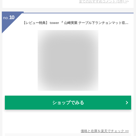
全てのおすすめコメント
(
1
件)
>
10
no.
【レビュー特典】 tower 『 山崎実業 テーブル下ランチョンマット収納ラック タワー 』 ランチョンマット カトラリー テーブル 書類 リモコン 隠す収納 目隠し デスク下 テーブル下 テーブル下収納 収納ラック スチール 1873 1874 YAMAZAKI 公式 ホワイト 白 黒
ショップでみる
価格と在庫を
楽天
でチェック
>>