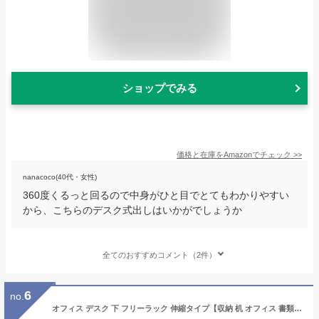
ショップでみる
価格と在庫を
Amazon
でチェック
>>
nanacoco(40代・女性)
360度くるっと回るので中身がひと目でとてもわかりやすい
から、こちらのデスク式出しはいかがでしょうか
全てのおすすめコメント（2件）
6
no.
オフィス デスク 下 フリーラック 伸縮タイプ【収納 机 オフィス 書類 ラック 収納 棚 アイデア 新生活 引越し キャスター付き 職場 PCデスク スチールデスク 机 下 収納棚 デスク下 収納 書類収納 デスク下 収納 】