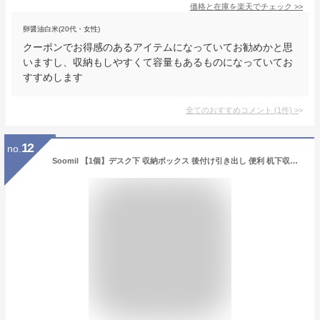
価格と在庫を
楽天
でチェック
>>
卵醤油白米(20代・女性)
クーポンでお得感のあるアイテムになっていてお勧めかと思
いますし、収納もしやすくて容量もあるものになっていてお
すすめします
全てのおすすめコメント
(
1
件)
>
12
no.
Soomil 【1個】デスク下 収納ボックス 後付け引き出し 便利 机下収納 【整理収納アドバイザー推薦】小物整理 事務用品 文房具 リモコン 食器収納 強力粘着 工具不要 簡単設置 両面テープ付き (透明, 20*23.5*7.2cm)