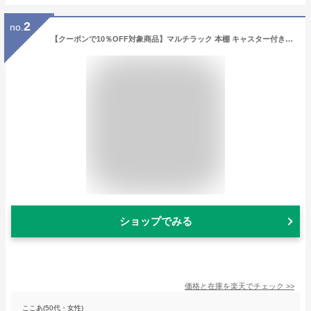
2
no.
【クーポンで10％OFF対象商品】マルチラック 本棚 キャスター付き ベッド ソファ デスク下 机下収納 ルーター 本 DVD BD スマホ タブレット スリム 収納 木製 EEX-WG06
ショップでみる
価格と在庫を
楽天
でチェック
>>
ここあ(50代・女性)