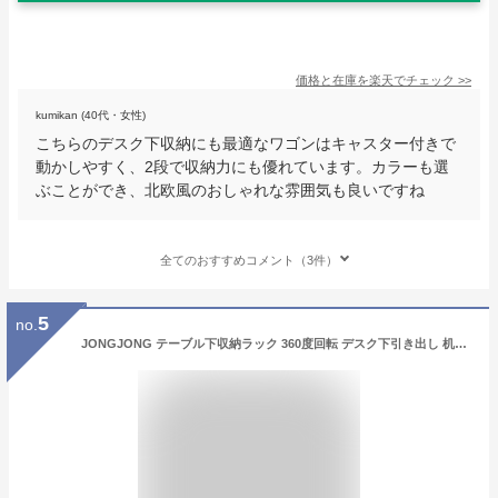
価格と在庫を
楽天
でチェック
>>
kumikan (40代・女性)
こちらのデスク下収納にも最適なワゴンはキャスター付きで
動かしやすく、2段で収納力にも優れています。カラーも選
ぶことができ、北欧風のおしゃれな雰囲気も良いですね
全てのおすすめコメント（3件）
5
no.
JONGJONG テーブル下収納ラック 360度回転 デスク下引き出し 机下収納 クランプ式 磁石は吸着できる 多機能収納バスケット 穴あけ不要 取り付け簡単 小物整理 机用 卓下 机の下 天板0.5〜5cm設置可能 スチール製 耐久性付：クッションパッド (黒, Mサイズ)