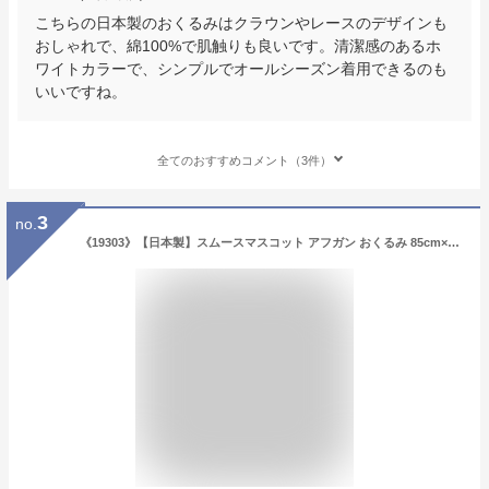
こちらの日本製のおくるみはクラウンやレースのデザインも
おしゃれで、綿100%で肌触りも良いです。清潔感のあるホ
ワイトカラーで、シンプルでオールシーズン着用できるのも
いいですね。
全てのおすすめコメント（3件）
3
no.
《19303》【日本製】スムースマスコット アフガン おくるみ 85cm×85cm 冬 あったか ベビー 服 新生児 出産 準備 退院 お宮参り 男の子 女の子 お祝い 記念日 記念撮影 ギフト お披露目 プレゼント ピンク ブルー ホワイト 【月間優良ショップ】