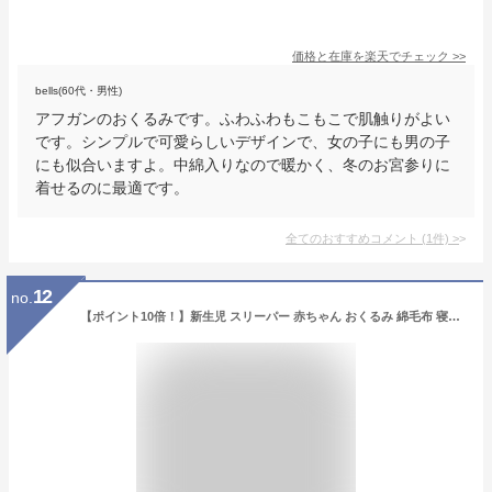
価格と在庫を
楽天
でチェック
>>
bells(60代・男性)
アフガンのおくるみです。ふわふわもこもこで肌触りがよい
です。シンプルで可愛らしいデザインで、女の子にも男の子
にも似合いますよ。中綿入りなので暖かく、冬のお宮参りに
着せるのに最適です。
全てのおすすめコメント
(
1
件)
>
12
no.
【ポイント10倍！】新生児 スリーパー 赤ちゃん おくるみ 綿毛布 寝具 ベビー パジャマ 出産祝い 退院 お宮参り 冷房対策 あったか60 7