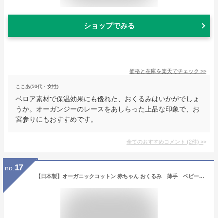
ショップでみる
価格と在庫を
楽天
でチェック
>>
ここあ(50代・女性)
ベロア素材で保温効果にも優れた、おくるみはいかがでしょ
うか。オーガンジーのレースをあしらった上品な印象で、お
宮参りにもおすすめです。
全てのおすすめコメント
(
2
件)
>
17
no.
【日本製】オーガニックコットン 赤ちゃん おくるみ 薄手 ベビー コットン100% ニットアフガン 退院時やお宮参り お出かけ用 ひざ掛け 羽織 春 夏 秋 冬 出産祝い ギフト ベビー用品 ベビー服 出産準備 出産準備 男の子 女の子 アモローサマンマ 送料無料 送料込み