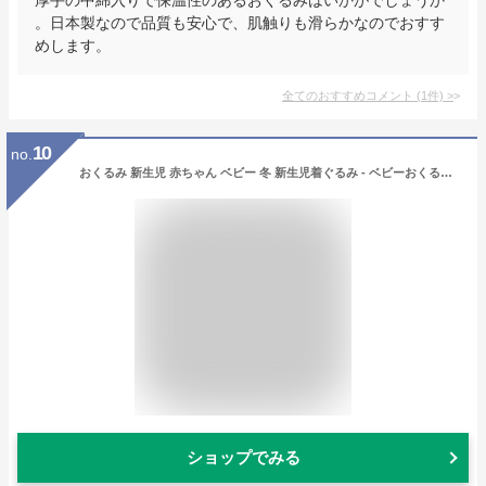
。日本製なので品質も安心で、肌触りも滑らかなのでおすす
めします。
全てのおすすめコメント
(
1
件)
>
10
no.
おくるみ 新生児 赤ちゃん ベビー 冬 新生児着ぐるみ - ベビーおくるみ 寝袋 抱っこ布団 フード付く 防寒 出掛け もこもこ 柔らかい 綿 肌に優しい 丸洗い 厚手 出産準備 出産祝い(Ｓ（0~3ヶ月）, ホワイト)
ショップでみる