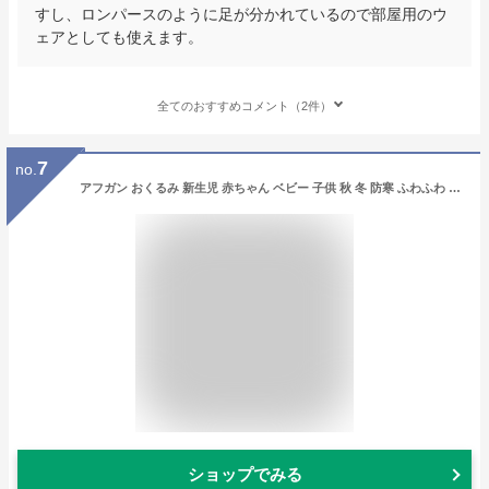
すし、ロンパースのように足が分かれているので部屋用のウ
ェアとしても使えます。
全てのおすすめコメント（2件）
7
no.
アフガン おくるみ 新生児 赤ちゃん ベビー 子供 秋 冬 防寒 ふわふわ 暖かい 可愛い シープボア生地 ゾウ 青 ピンク ブルー 80×80 退院 お祝い お宮参り 行事 男の子 女の子 プレゼント 贈物 ギフト ラッピング あす楽 送料無料 足つきアフガン
ショップでみる