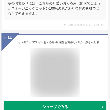
冬のお宮参りには、こちらの可愛いおくるみは如何でしょう
か？オーガニックコットン100%の肌ざわり抜群の素材で安
心して使えますよ。
全てのおすすめコメント
(
1
件)
>
14
no.
セレモニー アフガン おくるみ 冬 退院 お宮参り ベビー 赤ちゃん 新生児 87x87 おすすめ ふわふわ 人気 夏 春 秋 シンプル ホワイト 白 コットン 綿 ガーゼ 通院 お披露目 お出かけ 御祝 記念日 cocobaby
ショップでみる