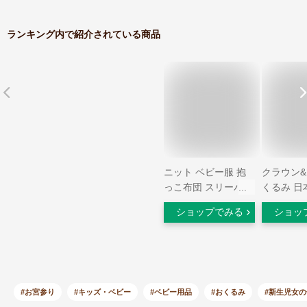
ランキング内で紹介されている商品
ニット ベビー服 抱
クラウン&
っこ布団 スリーパー
くるみ 日
新生児 男の子 お宮
ズ 80×80
ショップでみる
ショッ
参り 無地 防寒 スリ
新生児 赤
ーピングバッグ 寝袋
ビー 用品
人気 オシャレ おく
の子 出産
るみ 薄手 子供 安眠
い 退院 
赤ちゃん 出産祝い
愛い セレ
ベビー 冬 秋 春 女の
夏 秋 冬 
#お宮参り
#キッズ・ベビー
#ベビー用品
#おくるみ
#新生児女の