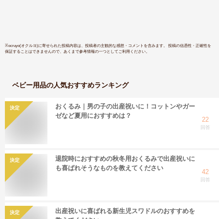
子 可愛い ベビー用
ンプル お
品 カラフル 新生児
繍 リボン
男女兼用 百日祝い
シーズン
暖かい かわいい あ
ったか
※
ocruyo(オクルヨ)
に寄せられた投稿内容は、投稿者の主観的な感想・コメントを含みます。 投稿の信憑性・正確性を
保証することはできませんので、あくまで参考情報の一つとしてご利用ください。
ベビー用品
の人気おすすめランキング
おくるみ｜男の子の出産祝いに！コットンやガー
決定
ゼなど夏用におすすめは？
22
回答
退院時におすすめの秋冬用おくるみで出産祝いに
決定
も喜ばれそうなものを教えてください
42
回答
出産祝いに喜ばれる新生児スワドルのおすすめを
決定