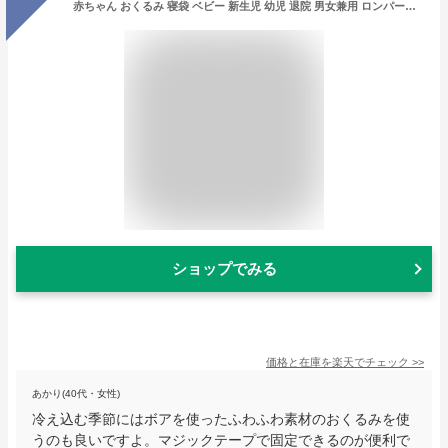
赤ちゃん おくるみ 寝袋 ベビー 新生児 幼児 退院 男女兼用 ロンパース マジックテープ 部屋着 寝間着 パジャマ 防寒 防風 あったか 秋 冬 着ぐるみ フード付き 無地 前開き 寝巻き 子供服 出産祝い 出産準備 撮影 中綿 ボア ふわふわ 柔らかい もこもこ 可愛い 5カラー
ショップでみる
価格と在庫を
楽天
でチェック
>>
あかり(40代・女性)
冷え込む季節にはボアを使ったふわふわ素材のおくるみを使
うのも良いですよ。マジックテープで固定できるのが便利で