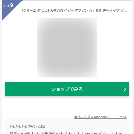
9
no.
[クリーム デ ココ] 天使の羽 ベビー アフガン おくるみ 厚手タイプ ガーゼ キルト [肌掛け/ケープ/シーツ] 新生児 スムース素材 日本製 85×85cm（オフホワイト）
ショップでみる
価格と在庫を
Amazon
でチェック
>>
かむかむかむ(50代・女性)
厚手の中綿入りで保温性のあるおくるみはいかがでしょうか