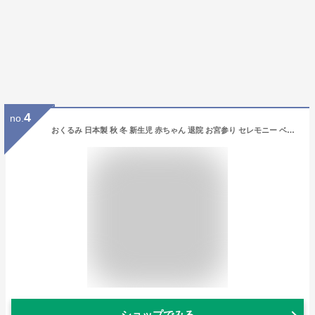
4
no.
おくるみ 日本製 秋 冬 新生児 赤ちゃん 退院 お宮参り セレモニー ベビー 男の子 女の子 エレガント スマイルコットン 出産準備 出産祝い 防寒 退院時 おむつ替え アフガン シフォンベビー
ショップでみる