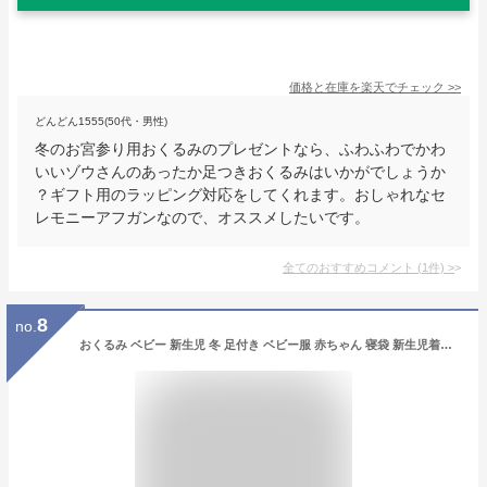
価格と在庫を
楽天
でチェック
>>
どんどん1555(50代・男性)
冬のお宮参り用おくるみのプレゼントなら、ふわふわでかわ
いいゾウさんのあったか足つきおくるみはいかがでしょうか
？ギフト用のラッピング対応をしてくれます。おしゃれなセ
レモニーアフガンなので、オススメしたいです。
全てのおすすめコメント
(
1
件)
>
8
no.
おくるみ ベビー 新生児 冬 足付き ベビー服 赤ちゃん 寝袋 新生児着ぐるみ ブランケット 寝具 無地 防寒 あったかい 肌に優しい 布団 毛布 防寒グッズ 多機能 通院 退院 新生児 お宮参り マタニティ 膝掛 防寒 軽い 乳幼児 人気 沐浴 ベビー寝袋 肌触りいい 0-6ヶ月 6-9ヶ月