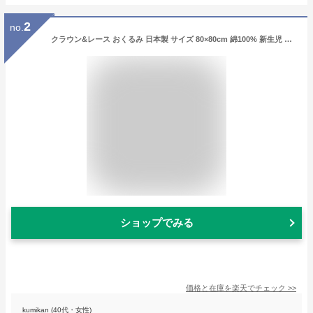
2
no.
クラウン&レース おくるみ 日本製 サイズ 80×80cm 綿100% 新生児 赤ちゃん ベビー 用品 男の子 女の子 出産準備 お祝い 退院 お宮参り 可愛い セレモニー 春 夏 秋 冬 ホワイト シンプル おしゃれ 刺繍 リボン 白 オールシーズン
ショップでみる
価格と在庫を
楽天
でチェック
>>
kumikan (40代・女性)