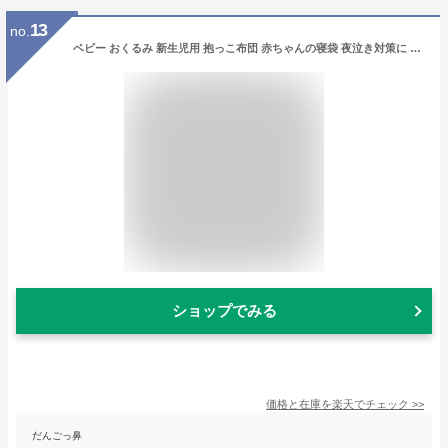
13
no.
ベビー おくるみ 新生児用 抱っこ布団 赤ちゃんの寝袋 夜泣き対策に オーガニックコットン 柔らかく 寝かしつけ 出産祝い 出産準備 ベビー用品 記念撮影 御祝 お宮参り 退院 お披露目 フォーマル 赤ちゃん 初節句 ギフト プレゼント 0歳〜3ヶ月 ベビー寝袋
ショップでみる
価格と在庫を
楽天
でチェック
>>
だんごっ鼻