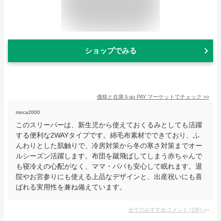
ショップでみる
価格と在庫を
au PAY マーケット
でチェック
>>
moca2000
このスリーパーは、新生児から使えておくるみとしても活躍
する便利な2WAYタイプです。綿毛布素材でできており、ふ
んわりとした肌触りで、冷房対策から冬の寒さ対策までオー
ルシーズン活躍します。布団を蹴飛ばしてしまう赤ちゃんで
も寝冷えの心配がなく、ママ・パパも安心して眠れます。退
院やお宮参りにも使える上品なデザインと、出産祝いにも喜
ばれる実用性を兼ね備えています。
全てのおすすめコメント
(
1
件)
>