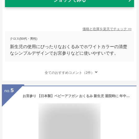
価格と在庫を
楽天
でチェック
>>
クロス(50代・男性)
新生児の使用にぴったりなおくるみでホワイトカラーの清楚
なシンプルデザインでお宮参りなどに使いやすいです。
全てのおすすめコメント（2件）
5
no.
お宮参り 【日本製】ベビーアフガン おくるみ 新生児 退院時に 年中OK素材 シンプル 出産準備品 ギフト 出産祝い 孫 プレゼント 綿100 コットン100 裏地ガーゼ