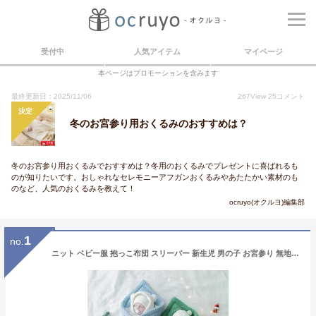
受付中
人気アイテム
マイページ
本ページはプロモーションを含みます
最終更新日：2025/11/06
267
View
25
コメント
決定
冬のお宮参り用おくるみのおすすめは？
冬のお宮参り用おくるみでおすすめは？冬用のおくるみでプレゼントに喜ばれるも
のが知りたいです。おしゃれなセレモニーアフガンおくるみやあたたかい素材のも
のなど、人気のおくるみを教えて！
ocruyo(オクルヨ)編集部
1
no.
ニット ベビー服 抱っこ布団 スリーパー 新生児 男の子 お宮参り 無地 防寒 スリーピングバッグ 寝袋 人気 オシャレ おくるみ 薄手 子供 安眠 赤ちゃん 出産祝い ベビー 冬 秋 春 女の子 可愛い ベビー用品 カラフル 新生児 男女兼用 百日祝い 暖かい かわいい あったか