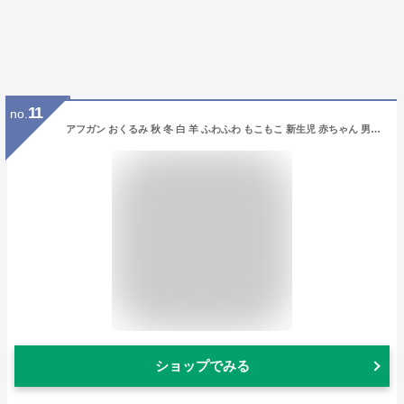
11
no.
アフガン おくるみ 秋 冬 白 羊 ふわふわ もこもこ 新生児 赤ちゃん 男の子 女の子 子供 退院 出産 お宮参り お祝い 暖かい 防寒 かわいい おしゃれ ワンポイント 中綿入り ギフト プレゼント ハーフバースデー 贈物 お祝い あす楽 送料無料
ショップでみる