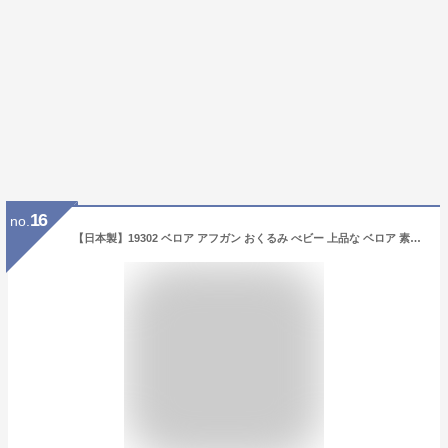
16
no.
【日本製】19302 ベロア アフガン おくるみ べビー 上品な ベロア 素材 あったか 秋 冬 退院 お宮参り 赤ちゃん 出産 出産祝い セレモニー【\3980以上送料無料】 【月間優良ショップ】