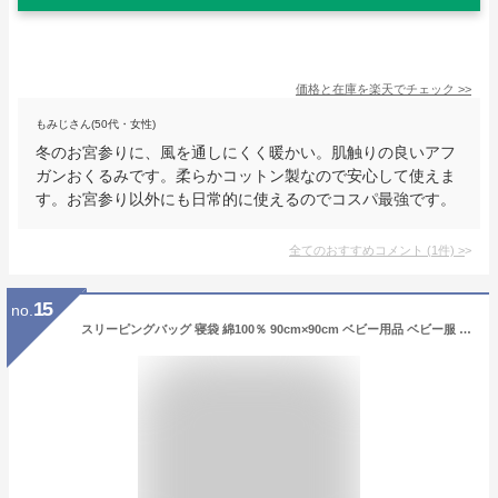
価格と在庫を
楽天
でチェック
>>
もみじさん(50代・女性)
冬のお宮参りに、風を通しにくく暖かい。肌触りの良いアフ
ガンおくるみです。柔らかコットン製なので安心して使えま
す。お宮参り以外にも日常的に使えるのでコスパ最強です。
全てのおすすめコメント
(
1
件)
>
15
no.
スリーピングバッグ 寝袋 綿100％ 90cm×90cm ベビー用品 ベビー服 ベビー 厚手 抱っこ布団 冬用 秋 プランケット スリーパー 女の子 男の子 カラフル 新生児 男女兼用 オシャレ おくるみ 子供 人気 可愛い 新生児 安眠 赤ちゃん 出産祝い 百日祝い お宮参り