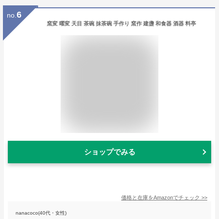
6
no.
窯変 曜変 天目 茶碗 抹茶碗 手作り 窯作 建盞 和食器 酒器 料亭
ショップでみる
価格と在庫を
Amazon
でチェック
>>
nanacoco(40代・女性)