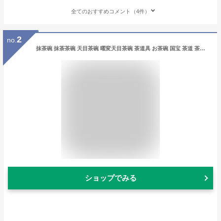
全てのおすすめコメント（4件）
2
no.
抹茶碗 抹茶茶碗 天目茶碗 曜変天目茶碗 茶道具 お茶碗 国宝 茶道 茶碗 窯変天目茶碗 油滴天目 茶道具 茶器 初心者 酒器 陶芸用品 cw11
ショップでみる