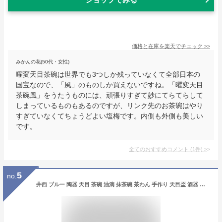
価格と在庫を
楽天
でチェック
>>
みかんの花(50代・女性)
曜変天目茶碗は世界でも3つしか残っていなくて全部日本の
国宝なので、「風」のものしか買えないですね。「曜変天目
茶碗風」をうたうものには、頑張りすぎて妙にてらてらして
しまっているものもあるのですが、リンク先のお茶碗はやり
すぎていなくてちょうどよい塩梅です。内側も外側も美しい
です。
全てのおすすめコメント
(
1
件)
>
5
no.
井西 ブルー 陶器 天目 茶碗 油滴 抹茶碗 茶わん 手作り 天目盃 酒器 料亭