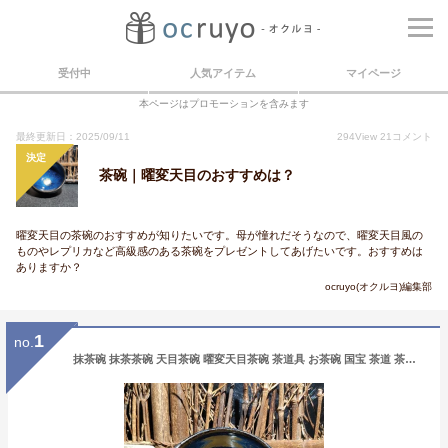
受付中
人気アイテム
マイページ
本ページはプロモーションを含みます
最終更新日：2025/09/11
294
View
21
コメント
決定
茶碗｜曜変天目のおすすめは？
曜変天目の茶碗のおすすめが知りたいです。母が憧れだそうなので、曜変天目風の
ものやレプリカなど高級感のある茶碗をプレゼントしてあげたいです。おすすめは
ありますか？
ocruyo(オクルヨ)編集部
1
no.
抹茶碗 抹茶茶碗 天目茶碗 曜変天目茶碗 茶道具 お茶碗 国宝 茶道 茶碗 窯変天目茶碗 油滴天目 茶道具 茶器 初心者 酒器 陶芸用品 cw47