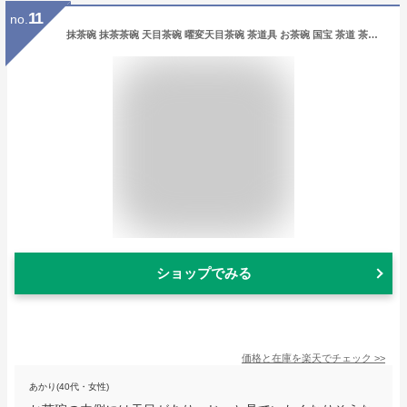
11
no.
抹茶碗 抹茶茶碗 天目茶碗 曜変天目茶碗 茶道具 お茶碗 国宝 茶道 茶碗 窯変天目茶碗 油滴天目 茶道具 茶器 初心者 酒器 陶芸用品 cw104
ショップでみる
価格と在庫を
楽天
でチェック
>>
あかり(40代・女性)