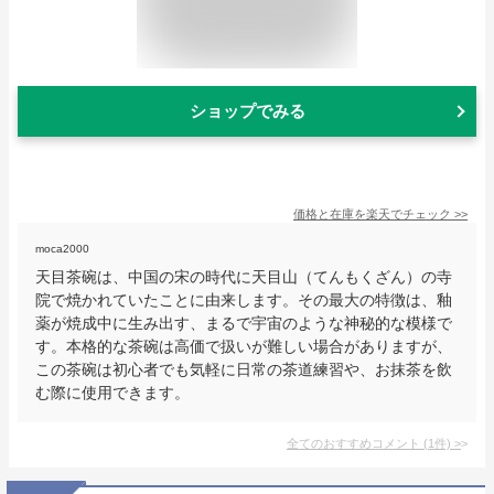
ショップでみる
価格と在庫を
楽天
でチェック
>>
moca2000
天目茶碗は、中国の宋の時代に天目山（てんもくざん）の寺
院で焼かれていたことに由来します。その最大の特徴は、釉
薬が焼成中に生み出す、まるで宇宙のような神秘的な模様で
す。本格的な茶碗は高価で扱いが難しい場合がありますが、
この茶碗は初心者でも気軽に日常の茶道練習や、お抹茶を飲
む際に使用できます。
全てのおすすめコメント
(
1
件)
>