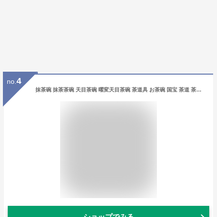
4
no.
抹茶碗 抹茶茶碗 天目茶碗 曜変天目茶碗 茶道具 お茶碗 国宝 茶道 茶碗 窯変天目茶碗 油滴天目 茶道具 茶器 初心者 酒器 陶芸用品 jzkc13
ショップでみる