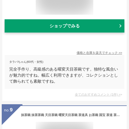
ショップでみる
価格と在庫を
楽天
でチェック
>>
タラバちゃん(60代・女性)
完全手作り、高級感のある曜変天目茶碗です。独特な風合い
が魅力的ですね。幅広く利用できますが、コレクションとし
て飾られても素敵ですね。
全てのおすすめコメント
(
1
件)
>
9
no.
抹茶碗 抹茶茶碗 天目茶碗 曜変天目茶碗 茶道具 お茶碗 国宝 茶道 茶碗 窯変天目茶碗 油滴天目 茶道具 茶器 初心者 酒器 陶芸用品 cw115