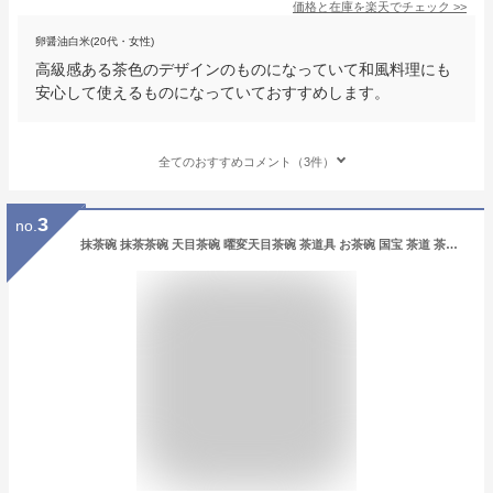
価格と在庫を
楽天
でチェック
>>
卵醤油白米(20代・女性)
高級感ある茶色のデザインのものになっていて和風料理にも
安心して使えるものになっていておすすめします。
全てのおすすめコメント（3件）
3
no.
抹茶碗 抹茶茶碗 天目茶碗 曜変天目茶碗 茶道具 お茶碗 国宝 茶道 茶碗 窯変天目茶碗 油滴天目 茶道具 茶器 初心者 酒器 陶芸用品 cw125