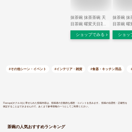
抹茶碗 抹茶茶碗 天
抹茶碗 抹
目茶碗 曜変天目茶碗
目茶碗 曜
茶道具 お茶碗 国宝
茶道具 お
ショップでみる
ショッ
茶道 茶碗 窯変天目
茶道 茶碗
茶碗 油滴天目 茶道
茶碗 油滴
具 茶器 初心者 酒器
具 茶器 
陶芸用品 cw47
陶芸用品 c
#その他シーン・イベント
#インテリア・雑貨
#食器・キッチン用品
※
ocruyo(オクルヨ)
に寄せられた投稿内容は、投稿者の主観的な感想・コメントを含みます。 投稿の信憑性・正確性を
保証することはできませんので、あくまで参考情報の一つとしてご利用ください。
茶碗
の人気おすすめランキング