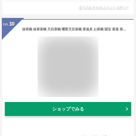
全てのおすすめコメント
(
1
件)
>
10
no.
抹茶碗 抹茶茶碗 天目茶碗 曜変天目茶碗 茶道具 お茶碗 国宝 茶道 茶碗 窯変天目茶碗 油滴天目 茶道具 茶器 初心者 酒器 陶芸用品 cw71
ショップでみる