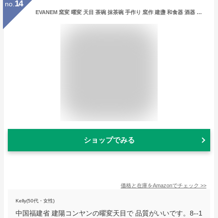
14
no.
EVANEM 窯変 曜変 天目 茶碗 抹茶碗 手作り 窯作 建盞 和食器 酒器 料亭
ショップでみる
価格と在庫を
Amazon
でチェック
>>
Kelly(50代・女性)
中国福建省 建陽コンヤンの曜変天目で 品質がいいです。8--1