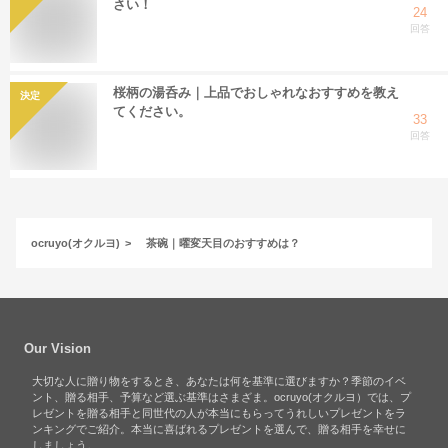
さい！
24
回答
桜柄の湯呑み｜上品でおしゃれなおすすめを教え
決定
てください。
33
回答
ocruyo(オクルヨ)
茶碗｜曜変天目のおすすめは？
Our Vision
大切な人に贈り物をするとき、あなたは何を基準に選びますか？季節のイベ
ント、贈る相手、予算など選ぶ基準はさまざま。ocruyo(オクルヨ）では、プ
レゼントを贈る相手と同世代の人が本当にもらってうれしいプレゼントをラ
ンキングでご紹介。本当に喜ばれるプレゼントを選んで、贈る相手を幸せに
しましょう。