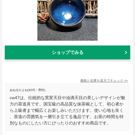
ショップでみる
価格と在庫を
楽天
でチェック
>>
あねるかよね(40代・男性)
cw47は、伝統的な窯変天目や油滴天目の美しいデザインが魅
力の茶道具です。国宝級の高品質な抹茶碗として、初心者か
ら上級者まで幅広くお楽しみいただけます。使い心地も良く
、茶道の雰囲気を一層引き立てる逸品です。お茶の時間を特
別なものにしたい方にぴったりのおすすめ商品です。