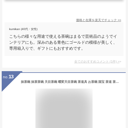
価格と在庫を
楽天
でチェック
>>
kumikan (40代・女性)
こちらの様々な用途で使える茶碗はまるで芸術品のようでイ
ンテリアにも。深みのある青色にゴールドの模様が美しく、
専用箱入りで、ギフトにもおすすめです。
全てのおすすめコメント
(
1
件)
>
13
no.
抹茶碗 抹茶茶碗 天目茶碗 曜変天目茶碗 茶道具 お茶碗 国宝 茶道 茶碗 窯変天目茶碗 油滴天目 茶道具 茶器 初心者 酒器 陶芸用品 9I-L4GW-FL0L