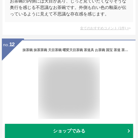
お茶碗の内側には天目があり、じっと見ていたくなりそうな
奥行を感じる不思議なお茶碗です。外側も白い色の釉薬が伝
っているように見えて不思議な存在感を感じます。
全てのおすすめコメント
(
1
件)
>
12
no.
抹茶碗 抹茶茶碗 天目茶碗 曜変天目茶碗 茶道具 お茶碗 国宝 茶道 茶碗 窯変天目茶碗 油滴天目 茶道具 茶器 初心者 酒器 陶芸用品 cw46
ショップでみる