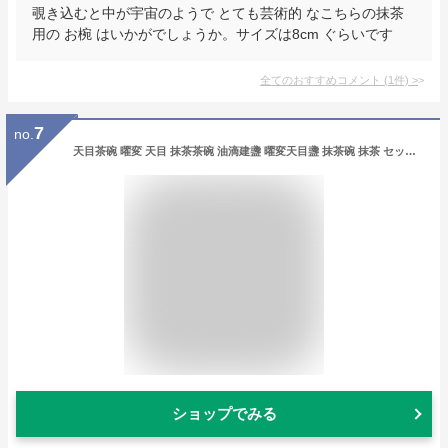
覗き込むと中が宇宙のようで とても芸術的 なこちらの抹茶
用の お椀 はいかがでしょうか。サイズは8cm ぐらいです
全てのおすすめコメント
(
1
件)
>
7
no.
天目茶碗 曜変 天目 抹茶茶碗 油滴建盞 曜変天目盞 抹茶碗 抹茶 セット セラミックス 手作り窯作 陶磁器 茶碗 酒器 焼酎カップ 紺彩小抹茶碗 茶道具 お茶用 家庭用 (青い蓮の花)
ショップでみる