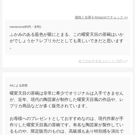
価格と在庫を
Amazon
でチェック
>>
nanacoco(40代・女性)
ふかみのある藍色が眼にとまる、この曜変天目の茶碗はいか
がでしょうか？レプリカだとしても美しいできだと思います
。
全てのおすすめコメント
(
1
件)
>
AIによる回答
曜変天目の茶碗は非常に希少でオリジナルは入手できません
が、近年、現代の陶芸家が制作した曜変天目風の作品や、レ
プリカ商品などが多く販売されています。

お母様へのプレゼントとしておすすめなのは、現代作家が手
作りした曜変天目風の茶碗です。有名な陶芸家が製作してい
るものや、限定販売のものは、高級感もあり特別感を演出で