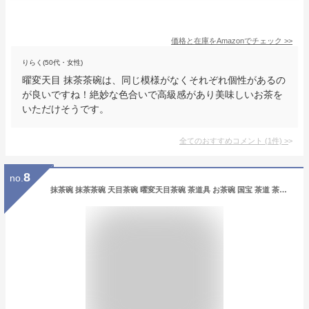
価格と在庫を
Amazon
でチェック
>>
りらく(50代・女性)
曜変天目 抹茶茶碗は、同じ模様がなくそれぞれ個性があるの
が良いですね！絶妙な色合いで高級感があり美味しいお茶を
いただけそうです。
全てのおすすめコメント
(
1
件)
>
8
no.
抹茶碗 抹茶茶碗 天目茶碗 曜変天目茶碗 茶道具 お茶碗 国宝 茶道 茶碗 窯変天目茶碗 油滴天目 茶道具 茶器 初心者 酒器 陶芸用品 jzkc06