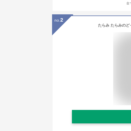
全
2
no.
たらみ たらみのどっ