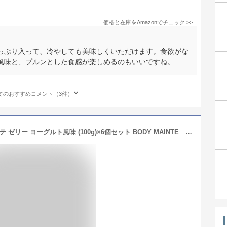
価格と在庫を
Amazon
でチェック
>>
っぷり入って、冷やしても美味しくいただけます。食欲がな
風味と、プルンとした食感が楽しめるのもいいですね。
てのおすすめコメント（3件）
《セット販売》 大塚製薬 ボディメンテ ゼリー ヨーグルト風味 (100g)×6個セット BODY MAINTE ※軽減税率対象商品