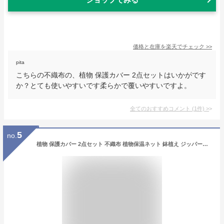
価格と在庫を
楽天
でチェック
>>
pita
こちらの不織布の、植物 保護カバー 2点セットはいかがです
か？とても使いやすいです柔らかで覆いやすいですよ。
全てのおすすめコメント
(
1
件)
>
5
no.
植物 保護カバー 2点セット 不織布 植物保温ネット 鉢植え ジッパー付き 霜 雪 風 虫害対策 巾着式 プランターカバー 植物保護カバー 植物防寒カバー 防寒カバー 透光性 通気性 折りたたみ 再利用可能 冬用 防寒対策 凍結防止 霜除け 観葉植物 木の潅木 屋外 園芸用品