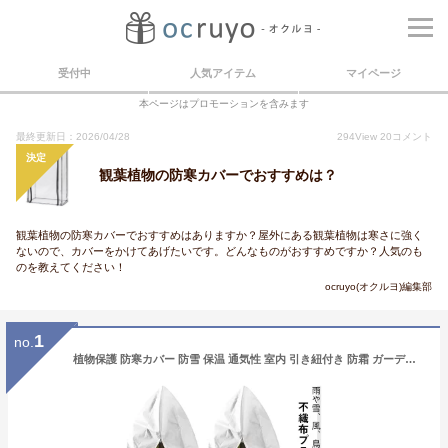
受付中
人気アイテム
マイページ
本ページはプロモーションを含みます
最終更新日：2026/04/28
294
View
20
コメント
決定
観葉植物の防寒カバーでおすすめは？
観葉植物の防寒カバーでおすすめはありますか？屋外にある観葉植物は寒さに強く
ないので、カバーをかけてあげたいです。どんなものがおすすめですか？人気のも
のを教えてください！
ocruyo(オクルヨ)編集部
1
no.
植物保護 防寒カバー 防雪 保温 通気性 室内 引き紐付き 防霜 ガーデン 凍結防止 防風 プランターカバー 鉢植え 不織布 2枚セット！植物カバー ジッパー付き 室外 虫害対策 観葉植物 園芸用品 再利用可能 折りたたみ