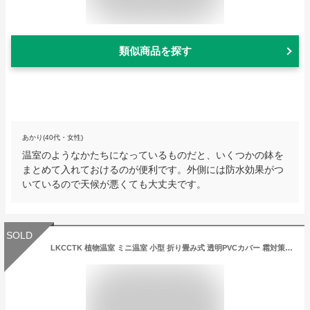
類似商品を探す
あかり(40代・女性)
温室のようなかたちになっているものだと、いくつかの鉢を
まとめて入れておけるのが便利です。外側には防水効果がつ
いているので天候が悪くても大丈夫です。
SOLD
LKCCTK 植物温室 ミニ温室 小型 折り畳み式 透明PVCカバー 霜対策 保温 防寒 防風 防水 防害虫 鳥防止 簡単組み立て 使いやすい 育苗 室内栽培花栽培 観葉植物 庭 菜園 花園 家庭用