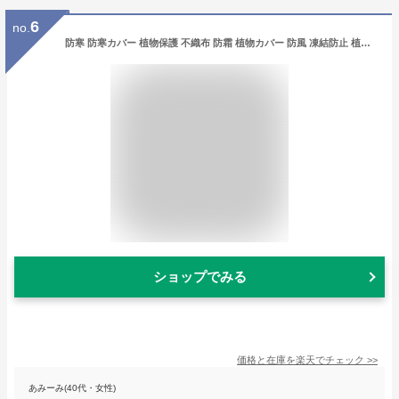
6
no.
防寒 防寒カバー 植物保護 不織布 防霜 植物カバー 防風 凍結防止 植物カバー 巾着式 ジッパー付き 保温 通気性 虫害対策 鉢植え 引き紐付き プランターカバー 室内 室外 ガーデン 観葉植物 園芸用品 再利用可能 折りたたみ
ショップでみる
価格と在庫を
楽天
でチェック
>>
あみーみ(40代・女性)