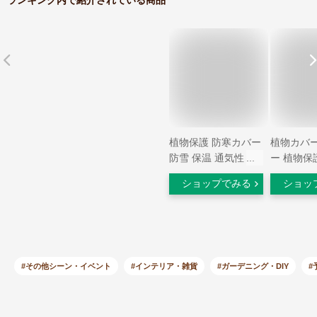
植物保護 防寒カバー
植物カバー
防雪 保温 通気性 室
ー 植物保
内 引き紐付き 防霜
防寒 保温
ショップでみる
ショッ
ガーデン 凍結防止
防霜 巾着
防風 プランターカバ
ー付き 凍
ー 鉢植え 不織布 2枚
気性 虫害
セット！植物カバー
え 引き紐
ジッパー付き 室外
ンターカバ
虫害対策 観葉植物
室外 ガー
#その他シーン・イベント
#インテリア・雑貨
#ガーデニング・DIY
#
園芸用品 再利用可能
植物 園芸
折りたたみ
用可能 折
送料無料