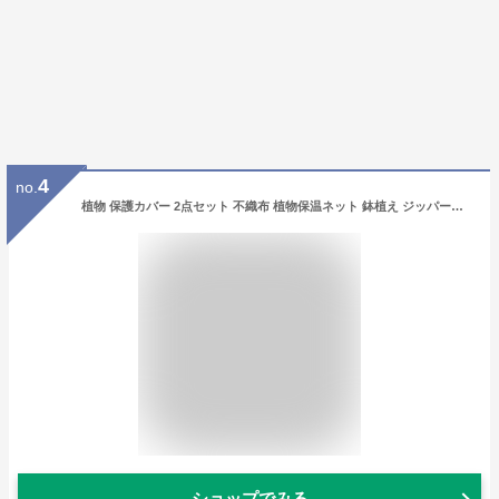
4
no.
植物 保護カバー 2点セット 不織布 植物保温ネット 鉢植え ジッパー付き 霜 雪 風 虫害対策 巾着式 プランターカバー 植物保護カバー 植物防寒カバー 防寒カバー 透光性 通気性 折りたたみ 再利用可能 冬用 防寒対策 凍結防止 霜除け 観葉植物 木の潅木 屋外 園芸用品
ショップでみる