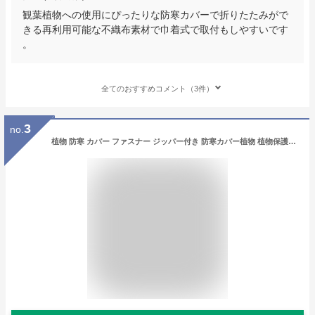
観葉植物への使用にぴったりな防寒カバーで折りたたみがで
きる再利用可能な不織布素材で巾着式で取付もしやすいです
。
全てのおすすめコメント（3件）
3
no.
植物 防寒 カバー ファスナー ジッパー付き 防寒カバー植物 植物保護カバー 巾着式 凍結防止 防霜 防雪 防風 冬用防寒対策 室内室外 耐久性 繰り返して使用可能 通気 保護袋 植物保温ネット 通気性 保護カバー 冬用防寒対策 再利用可能 ガーデン 観葉植物 園芸用品