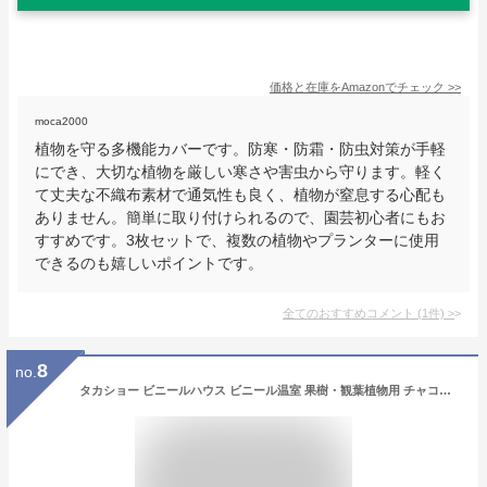
価格と在庫を
Amazon
でチェック
>>
moca2000
植物を守る多機能カバーです。防寒・防霜・防虫対策が手軽
にでき、大切な植物を厳しい寒さや害虫から守ります。軽く
て丈夫な不織布素材で通気性も良く、植物が窒息する心配も
ありません。簡単に取り付けられるので、園芸初心者にもお
すすめです。3枚セットで、複数の植物やプランターに使用
できるのも嬉しいポイントです。
全てのおすすめコメント
(
1
件)
>
8
no.
タカショー ビニールハウス ビニール温室 果樹・観葉植物用 チャコールグレー クリア 96x50x150cm 1.7kg 園芸 防寒カバー 植物 育苗 組立簡単 スチール 塩化ビニル樹脂 ポリプロピレン GRH-21