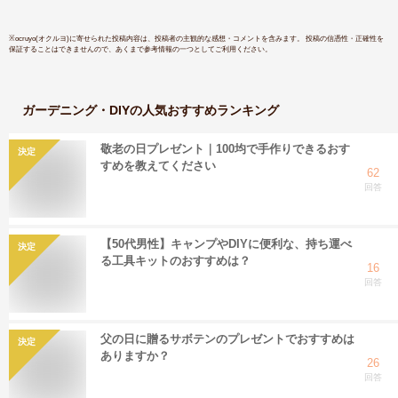
※
ocruyo(オクルヨ)
に寄せられた投稿内容は、投稿者の主観的な感想・コメントを含みます。 投稿の信憑性・正確性を
保証することはできませんので、あくまで参考情報の一つとしてご利用ください。
ガーデニング・DIY
の人気おすすめランキング
敬老の日プレゼント｜100均で手作りできるおす
決定
すめを教えてください
62
回答
【50代男性】キャンプやDIYに便利な、持ち運べ
決定
る工具キットのおすすめは？
16
回答
父の日に贈るサボテンのプレゼントでおすすめは
決定
ありますか？
26
回答