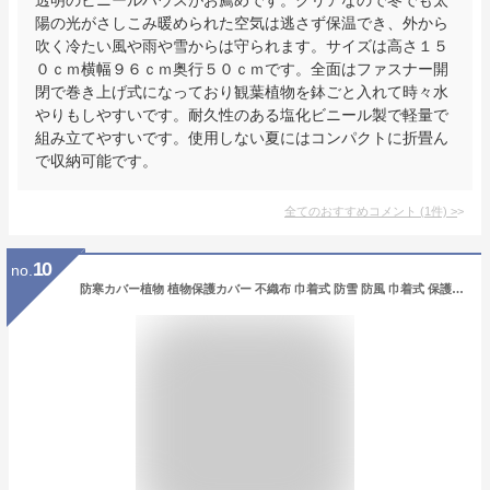
陽の光がさしこみ暖められた空気は逃さず保温でき、外から
吹く冷たい風や雨や雪からは守られます。サイズは高さ１５
０ｃｍ横幅９６ｃｍ奥行５０ｃｍです。全面はファスナー開
閉で巻き上げ式になっており観葉植物を鉢ごと入れて時々水
やりもしやすいです。耐久性のある塩化ビニール製で軽量で
組み立てやすいです。使用しない夏にはコンパクトに折畳ん
で収納可能です。
全てのおすすめコメント
(
1
件)
>
10
no.
防寒カバー植物 植物保護カバー 不織布 巾着式 防雪 防風 巾着式 保護袋 植物保温ネット 通気性 保護カバー 冬用防寒対策 再利用可能 ガーデン 観葉植物 園芸用品