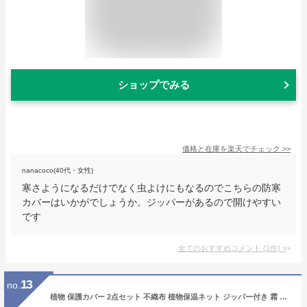
ショップでみる
価格と在庫を
楽天
でチェック
>>
nanacoco(40代・女性)
寒さようになるだけでなく虫よけにもなるのでこちらの防寒
カバーはいかがでしょうか。ジッパーがあるので開けやすい
です
全てのおすすめコメント
(
1
件)
>
13
no.
植物 保護カバー 2点セット 不織布 植物保温ネット ジッパー付き 霜 雪 風 虫害対策 巾着式 植物防寒カバー 透光性 通気性 折りたたみ 再利用可能 冬用 防寒対策 観葉植物 屋外 園芸用品