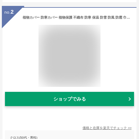
2
no.
植物カバー 防寒カバー 植物保護 不織布 防寒 保温 防雪 防風 防霜 巾着式 ジッパー付き 凍結防止 通気性 虫害対策 鉢植え 引き紐付き プランターカバー 室内 室外 ガーデン 観葉植物 園芸用品 再利用可能 折りたたみ 送料無料
ショップでみる
価格と在庫を
楽天
でチェック
>>
クロス(50代・男性)