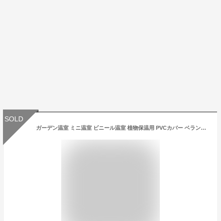
SOLD
ガーデン温室 ミニ温室 ビニール温室 植物保温用 PVCカバー ベランダ ビニールハウス 防雨 防風 折りたたみ 園芸用 組立簡単 防水 小型 家庭菜園 観葉植物 ホーム温室 室外用 防寒