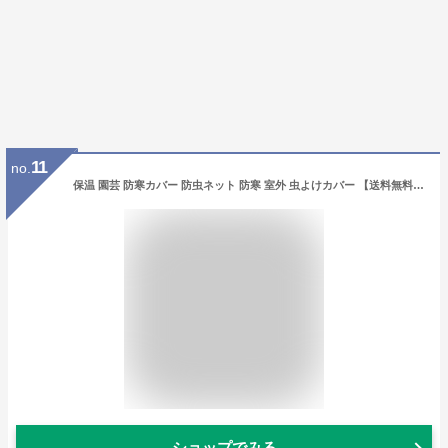
11
no.
保温 園芸 防寒カバー 防虫ネット 防寒 室外 虫よけカバー 【送料無料】植物保護カバー 鳥対策 室内 防虫 巾着 防風 霜対策 【送料無料】植物保護カバー 不織布 ガーデン プランターカバー 再利用可能 園芸用品 軽量 丈夫 厚い 野菜栽培
ショップでみる