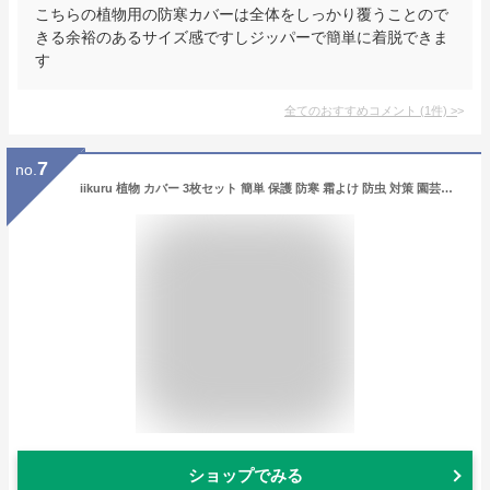
こちらの植物用の防寒カバーは全体をしっかり覆うことので
きる余裕のあるサイズ感ですしジッパーで簡単に着脱できま
す
全てのおすすめコメント
(
1
件)
>
7
no.
iikuru 植物 カバー 3枚セット 簡単 保護 防寒 霜よけ 防虫 対策 園芸用品 プランター 観葉植物 ネット ya057
ショップでみる