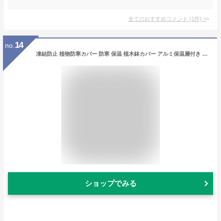
全てのおすすめコメント
(
1
件)
>
14
no.
凍結防止 植物防寒カバー 防寒 保温 植木鉢カバー アルミ保温層付き 繰り返し使用可能 虫害防止 保護袋 植物保温カバー 凍結防止カバー 霜よけ 防寒保暖 植物育成 植木鉢カバー 植え袋 プランターカバー 観葉植物 園芸用品 冬対策
ショップでみる