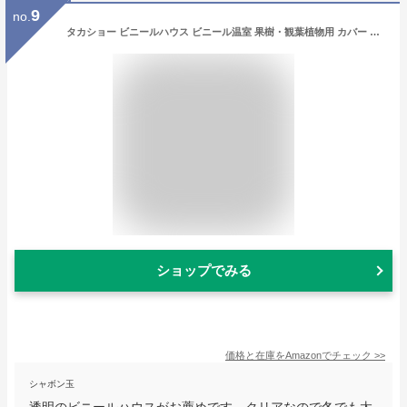
9
no.
タカショー ビニールハウス ビニール温室 果樹・観葉植物用 カバー クリア 96cmx50cmx150cm 0.63kg 園芸 防寒カバー 植物 育苗 組立簡単 塩化ビニル樹脂 GRH-21C
ショップでみる
価格と在庫を
Amazon
でチェック
>>
シャボン玉
透明のビニールハウスがお薦めです。クリアなので冬でも太