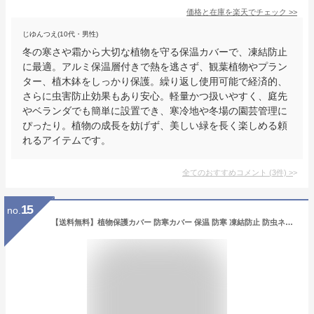
価格と在庫を
楽天
でチェック
>>
じゆんつえ(10代・男性)
冬の寒さや霜から大切な植物を守る保温カバーで、凍結防止
に最適。アルミ保温層付きで熱を逃さず、観葉植物やプラン
ター、植木鉢をしっかり保護。繰り返し使用可能で経済的、
さらに虫害防止効果もあり安心。軽量かつ扱いやすく、庭先
やベランダでも簡単に設置でき、寒冷地や冬場の園芸管理に
ぴったり。植物の成長を妨げず、美しい緑を長く楽しめる頼
れるアイテムです。
全てのおすすめコメント
(
3
件)
>
15
no.
【送料無料】植物保護カバー 防寒カバー 保温 防寒 凍結防止 防虫ネット 虫よけカバー 防虫 鳥対策 巾着 防風 霜対策 室内 室外 ガーデン プランターカバー 再利用可能 園芸用品 軽量 丈夫 厚い