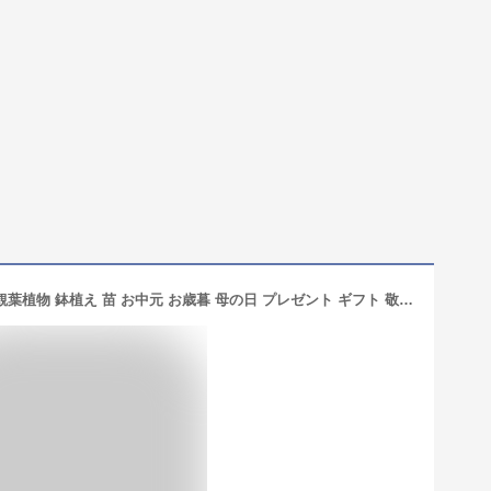
ガジュマル 2.5号 ミニ ポット ピンク 観葉植物 鉢植え 苗 お中元 お歳暮 母の日 プレゼント ギフト 敬老 インテリア プランツ 贈り物 誕生日 精霊が宿る樹