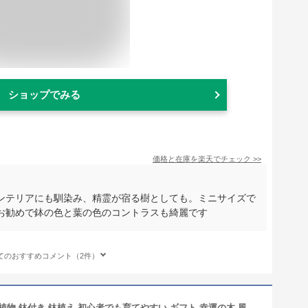
ショップでみる
価格と在庫を
楽天
でチェック
>>
ンテリアにも馴染み、精霊が宿る樹としても。ミニサイズで
お勧めで鉢の色と葉の色のコントラスも綺麗です
てのおすすめコメント（2件）
【翌日配送】ガジュマル 5号 ミニ観葉植物 鉢付き 鉢植え 初心者でも育てやすい ギフト 幸運の木 風水 インテリアグリーン オシャレ 結婚式 新築祝い 就職祝い 開業祝い 記念日 引越し祝い