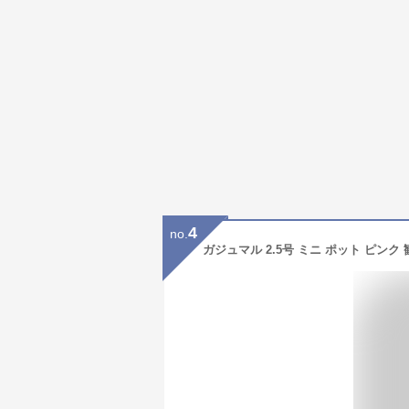
4
no.