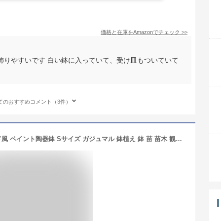
価格と在庫を
Amazon
でチェック
>>
飾りやすいです 白い鉢に入っていて、受け皿もついていて
てのおすすめコメント（3件）
【希少】 ガジュマル（パンダ） ウッド風 ペイント陶器鉢 Sサイズ ガジュマル 鉢植え 鉢 苗 苗木 観葉植物 茶色 ブラウン 木目 丸 ラウンド