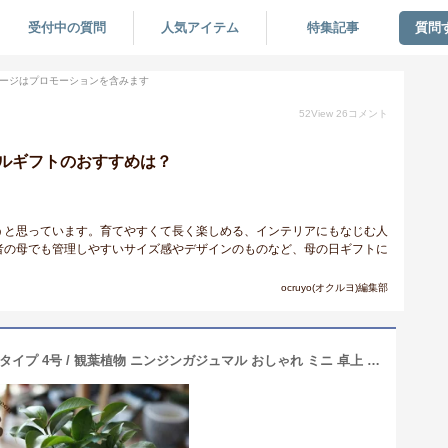
受付中の質問
人気アイテム
特集記事
質問
ージはプロモーションを含みます
52
View
26
コメント
ルギフトのおすすめは？
うと思っています。育てやすくて長く楽しめる、インテリアにもなじむ人
者の母でも管理しやすいサイズ感やデザインのものなど、母の日ギフトに
ocruyo(オクルヨ)編集部
【植木鉢が選べる！】ガジュマル 幹太タイプ 4号 / 観葉植物 ニンジンガジュマル おしゃれ ミニ 卓上 陶器鉢 プレゼント 母の日 (一部地域送料無料)