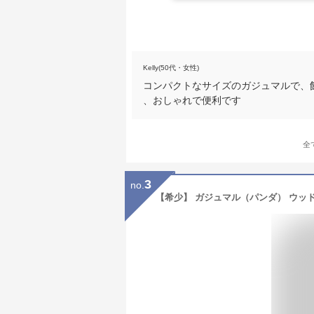
Kelly(50代・女性)
コンパクトなサイズのガジュマルで、
、おしゃれで便利です
全
3
no.