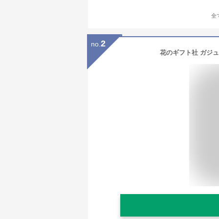
全
2
no.
花のギフト社 ガジュ