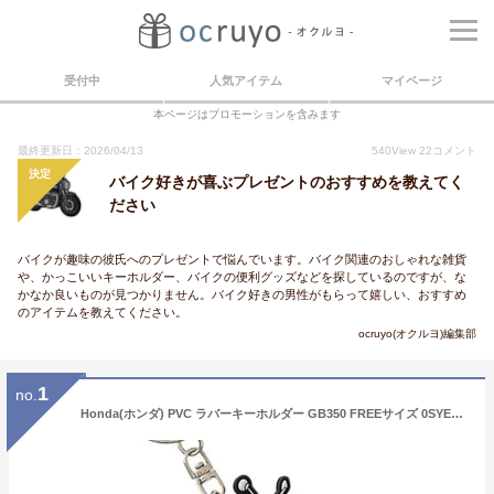
受付中
人気アイテム
マイページ
本ページはプロモーションを含みます
最終更新日：2026/04/13
540
View
22
コメント
決定
バイク好きが喜ぶプレゼントのおすすめを教えてく
ださい
バイクが趣味の彼氏へのプレゼントで悩んでいます。バイク関連のおしゃれな雑貨
や、かっこいいキーホルダー、バイクの便利グッズなどを探しているのですが、な
かなか良いものが見つかりません。バイク好きの男性がもらって嬉しい、おすすめ
のアイテムを教えてください。
ocruyo(オクルヨ)編集部
1
no.
Honda(ホンダ) PVC ラバーキーホルダー GB350 FREEサイズ 0SYEP-39B-HF