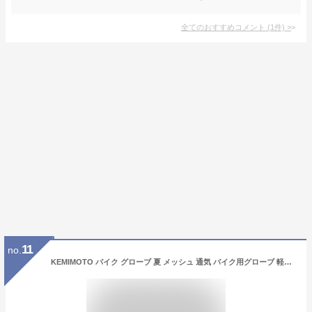
全てのおすすめコメント
(
1
件)
>
11
no.
KEMIMOTO バイク グローブ 夏 メッシュ 通気 バイク用グローブ 軽量 スマホ対応 夏用グローブ オートバイ手袋 滑り止め 耐衝撃 プロテクト 春夏秋 レッド XL 402