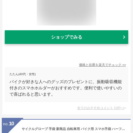
ショップでみる
価格と在庫を
楽天
でチェック
>>
たたん(40代・女性)
バイクが好きな人へのグッズのプレゼントに、振動吸収機能
付きのスマホホルダーがおすすめです。便利で使いやすいの
で喜ばれると思います。
全てのおすすめコメント
(
1
件)
>
10
no.
サイクルグローブ 手袋 新商品 自転車用 バイク用 スマホ手袋 ハーフフィンガー 指切りタイプ タオル地 耐震パッド グローブ 着脱簡単 反射材 吸汗速乾 滑り留め グッズ 雑貨 4サイズ 2色 送料無料