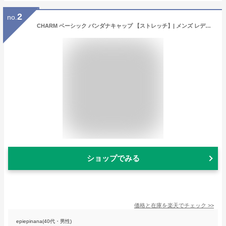
2
no.
CHARM ベーシック バンダナキャップ 【ストレッチ】| メンズ レディース オールシーズン 春 夏 春夏 春用 夏用 バンダナ キャップ 無地 帽子 バンダナ帽子 ドゥーラグ 料理 三角巾 大人 おしゃれ 大人用 男性 女性 汗止め バイク ヘルメット インナー シンプル 飲食店 調理
ショップでみる
価格と在庫を
楽天
でチェック
>>
epiepinana(40代・男性)