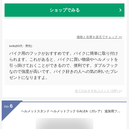
ショップでみる
価格と在庫を
楽天
でチェック
>>
bells(60代・男性)
バイク用のフックがおすすめです。バイクに簡単に取り付け
られます。これがあると、バイクに買い物袋やヘルメットを
引っ掛けておくことができるので、便利です。ダブルフック
なので強度が高いです。バイク好きの人への気の利いたプレ
ゼントになりますよ。
全てのおすすめコメント
(
1
件)
>
6
no.
ヘルメットスタンド ヘルメットフック GALEA（ガレア） 追加用フック 鈴鹿8耐 グッズ ヘルメットツリー バイク ヘルメット 自転車 バイカー ロードバイク ヘルメット 玄関収納 スチールラック スタンド ハンガーラック ヘルメット収納 ヘルメットフック ディスプレイスタンド