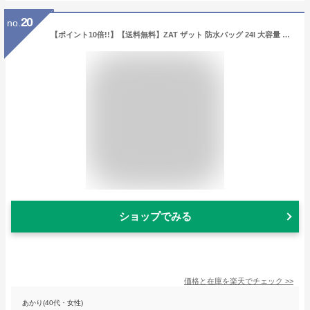
20
no.
【ポイント10倍!!】【送料無料】ZAT ザット 防水バッグ 24l 大容量 リュック ドライバッグ 無縫製バッグ BBQ 海 川 プール 釣り メンズ レディース おしゃれ 鞄 カバン レジャー スポーツ カジュアル アウトドア 雨 通勤 通学 自転車 バイク ツーリング 台風 避難用 水害
ショップでみる
価格と在庫を
楽天
でチェック
>>
あかり(40代・女性)