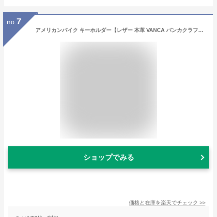
7
no.
アメリカンバイク キーホルダー【レザー 本革 VANCA バンカクラフト 革物語 日本製 ハンドメイド 贈り物 大人 かわいい 可愛い おしゃれ 女性 男性 キーリング ストラップ バッグチャーム お揃い プレゼント 】
ショップでみる
価格と在庫を
楽天
でチェック
>>