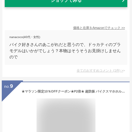
ショップでみる
価格と在庫を
Amazon
でチェック
>>
nanacoco(40代・女性)
バイク好きさんのあこがれだと思うので、ドゥカティのプラ
モデルはいかがでしょう？本物はそうそうお見掛けしません
ので
全てのおすすめコメント
(
1
件)
>
9
no.
★マラソン限定10％OFFクーポン★P2倍★ 超防振 バイクスマホホルダー Air mount デビルホーン 振動吸収 バイク用スマホホルダー 携帯ホルダー スマホホルダー 落ちない 大きめのスマホにも対応 バイクスマホホルダー防水 防犯マウント バイクナビ