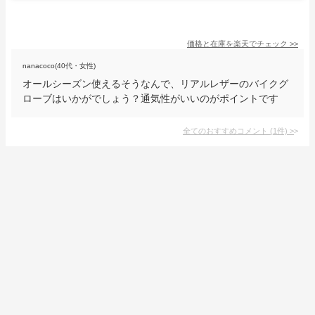
価格と在庫を
楽天
でチェック
>>
nanacoco(40代・女性)
オールシーズン使えるそうなんで、リアルレザーのバイクグ
ローブはいかがでしょう？通気性がいいのがポイントです
全てのおすすめコメント
(
1
件)
>