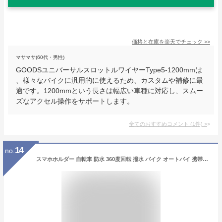
価格と在庫を
楽天
でチェック
>>
マサマサ(60代・男性)
GOODSユニバーサルスロットルワイヤーType5-1200mmは
、様々なバイクに汎用的に使えるため、カスタムや補修に最
適です。1200mmという長さは幅広い車種に対応し、スムー
ズなアクセル操作をサポートします。
全てのおすすめコメント
(
1
件)
>
14
no.
スマホホルダー 自転車 防水 360度回転 撥水 バイク オートバイ 携帯ホルダー タッチ操作可能 強力固定 スマホスタンド ハンドル ナビゲーション 通話 スマートフォン 固定 カバー付き