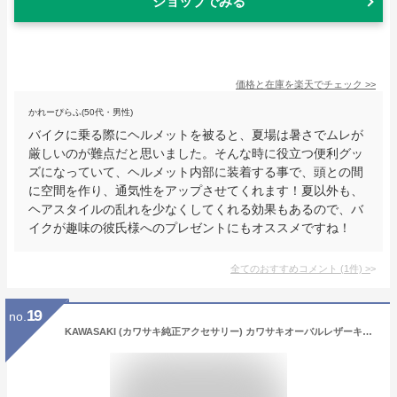
ショップでみる
価格と在庫を
楽天
でチェック
>>
かれーぴらふ(50代・男性)
バイクに乗る際にヘルメットを被ると、夏場は暑さでムレが
厳しいのが難点だと思いました。そんな時に役立つ便利グッ
ズになっていて、ヘルメット内部に装着する事で、頭との間
に空間を作り、通気性をアップさせてくれます！夏以外も、
ヘアスタイルの乱れを少なくしてくれる効果もあるので、バ
イクが趣味の彼氏様へのプレゼントにもオススメですね！
全てのおすすめコメント
(
1
件)
>
19
no.
KAWASAKI (カワサキ純正アクセサリー) カワサキオーバルレザーキーホルダーG J70020146