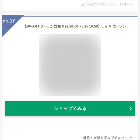
全てのおすすめコメント
(
1
件)
>
17
no.
【50%OFFクーポン対象 6.22 20:00〜6.25 19:59】ナイキ エバノン LOW NIKE シューズ ライフスタイル スニーカー Sportswear メンズ スポーツ カジュアル ローカット 白 靴 aq1775-100 アウトドア 通勤 黒 ギフト
ショップでみる
価格と在庫を
楽天
でチェック
>>