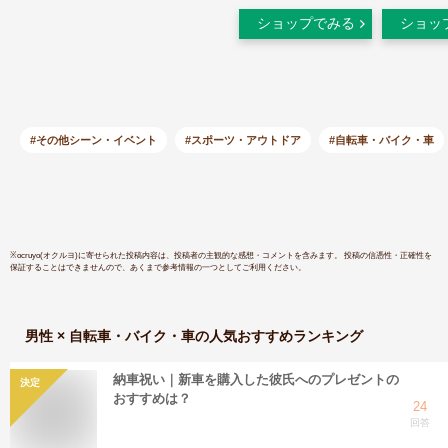
GB350 FREEサイズ
【ストレッ
ショップでみる
ショッ
0SYEP-39B-HF
ンズ レデ
ールシーズ
春夏 春用
ダナ キャ
帽子 バン
ドゥーラグ
#その他シーン・イベント
#スポーツ・アウトドア
#自転車・バイク・車
角巾 大人
大人用 男
止め バイ
ット イン
プル 飲食
※
ocruyo(オクルヨ)
に寄せられた投稿内容は、投稿者の主観的な感想・コメントを含みます。 投稿の信憑性・正確性を
保証することはできませんので、あくまで参考情報の一つとしてご利用ください。
男性 × 自転車・バイク・車
の人気おすすめランキング
納車祝い｜新車を購入した彼氏へのプレゼントの
決定
おすすめは？
24
回答