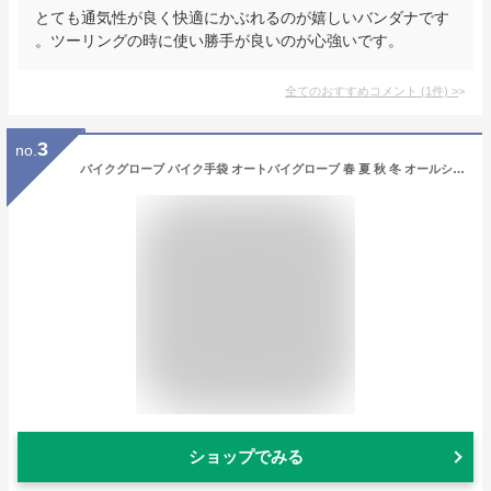
とても通気性が良く快適にかぶれるのが嬉しいバンダナです
。ツーリングの時に使い勝手が良いのが心強いです。
全てのおすすめコメント
(
1
件)
>
3
no.
バイクグローブ バイク手袋 オートバイグローブ 春 夏 秋 冬 オールシーズン 通気孔 通気口 バイク グローブ 革 本革 本皮 レザー 牛革 革グローブ レザーグローブ ライダーグローブ ライディンググローブ バイク用 バイク用グローブ ブラック イエロー 黒 黄色 OUTBASE
ショップでみる