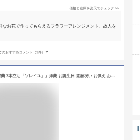
価格と在庫を
楽天
でチェック
>>
鮮なお花で作ってもらえるフラワーアレンジメント。故人を
てのおすすめコメント（3件）
胡蝶蘭 プレゼント お祝い『ミディ胡蝶蘭 3本立ち「ソレイユ」』洋蘭 お誕生日 還暦祝い お供え お盆 お彼岸 御彼岸 鉢花 ミニ胡蝶蘭 ギフトコチョウラン開店祝 開業祝 花鉢 生花 鉢植え【贈】