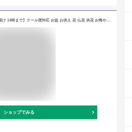
【クーポンで200円OFF】【最短 翌日届け 14時まで】クール便対応 お盆 お供え 花 仏花 供花 お悔やみ 旬のおまかせアレンジメント M フラワー ギフト アレンジ お花 生花 アレンジメント お彼岸 法要 供養 初盆 命日 お悔み 法事 四十九日 洋風 喪中 見舞い ひまわり 向日葵
ショップでみる