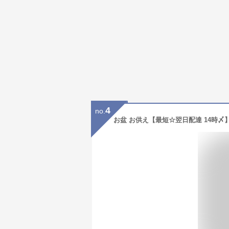
4
no.