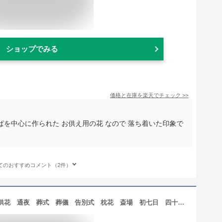
ショップでみる
価格と在庫を
楽天
でチェック
>>
を中心に作られた お供え用の花 なので 落ち着いた印象で
てのおすすめコメント（2件）
【お供え用】アレンジメント 献花 供花 通夜 葬式 葬儀 告別式 枕花 斎場 初七日 四十九日 一周忌 法要 命日 お盆 初盆 お彼岸 送料無料 メッセージカード付 【坪井花苑】rtk50