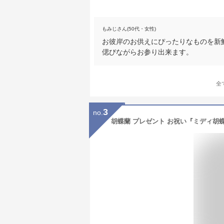
もみじさん(50代・女性)
お彼岸のお供えにぴったりなものを新
偲びながらお参り出来ます。
全
3
no.