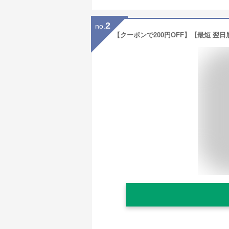
2
no.