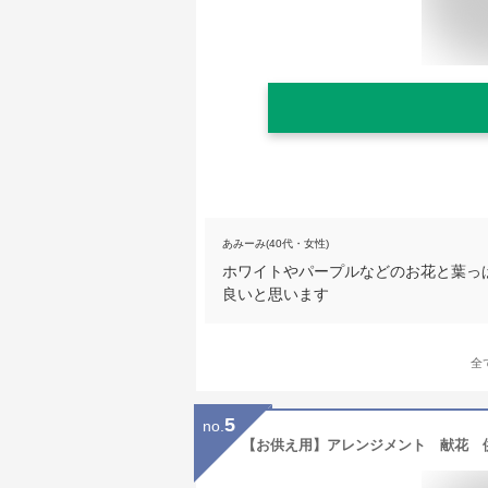
あみーみ(40代・女性)
ホワイトやパープルなどのお花と葉っぱ
良いと思います
全
5
no.