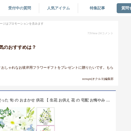
受付中の質問
人気アイテム
特集記事
質問
ージはプロモーションを含みます
73
View
24
コメント
気のおすすめは？
？おしゃれなお彼岸用フラワーギフトをプレゼントに贈りたいです。もら
ocruyo(オクルヨ)編集部
お盆【 翌日配送 15時 】仏花 洋花 を使った 旬 の おまかせ 供花 【 生花 お供え 花 の 宅配 お悔やみ 仏花 法事 仏事 命日 お盆 新盆 初盆 お彼岸 ギフト アレンジ 花束 日付指定 本州一部送料無料 】 ★月間優良ショップ スタンダード ひまわり ヒマワリ