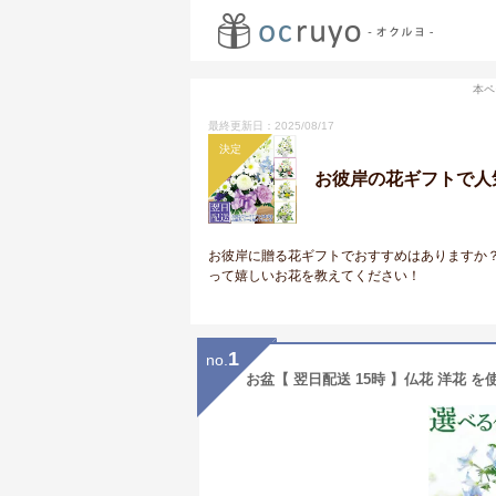
本ペ
最終更新日：2025/08/17
決定
お彼岸の花ギフトで人
お彼岸に贈る花ギフトでおすすめはありますか
って嬉しいお花を教えてください！
1
no.