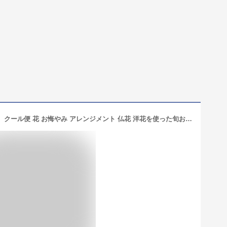
お盆 お供え【最短☆翌日配達 14時〆】 クール便 花 お悔やみ アレンジメント 仏花 洋花を使った旬おまかせ お供え花 Lサイズ 供花 フラワーアレンジ ペット 生花 フラワーギフト 5000円 命日 法事 四十九日 一周忌 お供え物 お花 花束 新盆 初盆 お彼岸 墓参り 仏壇 FKAA