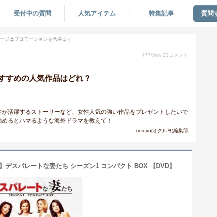
受付中の質問
人気アイテム
特集記事
質問
ージはプロモーションを含みます
477
View
22
コメント
すすめの人気作品はどれ？
性が活躍するストーリーなど、女性人気の強い作品をプレゼントしたいで
始めるとハマるような海外ドラマを教えて！
ocruyo(オクルヨ)編集部
倍】デスパレートな妻たち シーズン1 コンパクト BOX 【DVD】