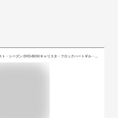
アリー my Love(Ally McBeal) ファースト・シーズン DVD-BOX/キャリスタ・フロックハートギル・ベローズグレ ブランド登録なし