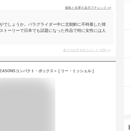
価格と在庫を
楽天
でチェック
>>
かがでしょうか。パラグライダー中に北朝鮮に不時着した韓
ブストーリーで日本でも話題になった作品で特に女性には人
全てのおすすめコメント
(
1
件)
>
SEASONSコンパクト・ボックス＞ [ リー・ミッシェル ]