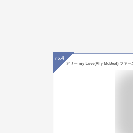
4
no.