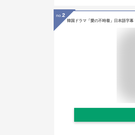
2
no.