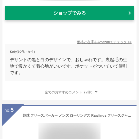
ショップでみる
価格と在庫を
Amazon
でチェック
>>
Kelly(50代・女性)
デサントの黒と白のデザインで、おしゃれです。裏起毛の生
地で暖かくて着心地がいいです。ポケットがついていて便利
です。
全てのおすすめコメント（2件）
5
no.
野球 フリースパーカー メンズ ローリングス Rawlings フリースジャケット 大人用 ユニセックス 秋冬用 スポーツ 保温 大きいサイズ 防寒着 ウェア トレーニング 長袖 フード付き AOS13S11 ジップアップ フルジップ フーディー ウェア刺繍可(W) 【365日あす楽対応】