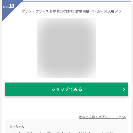
18
no.
デサント フリース 野球 DESCENTE 防寒 刺繍 パーカー 大人用 メンズ レディース 冬用 ユニセックス スポーツ 軽量 保温 ジャケット 大きいサイズ 秋冬 長袖 人気 防風 ハーフジップ フード付き DBX-2360C ウェア刺繍有料可(W) 交換無料 【365日あす楽対応】
ショップでみる
価格と在庫を
楽天
でチェック
>>
まーちゅん