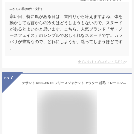
みかんの花(50代・女性)
寒い日、特に風がある日は、首回りから冷えますよね。体を
動かしても首からの冷えはどうしようもないので、スヌード
があるとよいかと思います。こちら、人気ブランド「ザ・ノ
ースフェイス」のシンプルでおしゃれなスヌードです。カラ
バリが豊富なので、どれにしようか、迷ってしまうほどです
。
全てのおすすめコメント
(
1
件)
>
7
no.
デサント DESCENTE フリースジャケット アウター 起毛 トレーニング 移動 チーム 防寒 冬 冬場 フード付き フーディー ジップアップ フルジップ 上着 ジャンパー ウエア アパレル 服 防風 保温 野球 ソフトボール DBX2660C