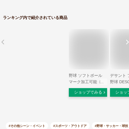
ランキング内で紹介されている商品
野球 ソフトボール
デサント 
マーク加工可能 ミズ
野球 DES
ノ 野球 ジュニア グ
寒 刺繍 
ショップでみる
ショッ
ラウンドコート 防寒
パーカー 
撥水性 保温性 グラ
ンズ レデ
コン 野球 少年用 コ
用 ユニセ
ート 12JE5G22 ウェ
ポーツ 軽
ア ybc プレゼント
ャケット 
ズ ウェア
#その他シーン・イベント
#スポーツ・アウトドア
#野球・サッカー・球技