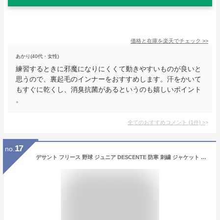
価格と在庫を
楽天
でチェック
>>
あかり(40代・女性)
練習するときに邪魔になりにくくて動きやすいものが良いと
思うので、裏起毛のインナーをおすすめします。汗をかいて
もすぐに乾くし、消臭抗菌があるというのも嬉しいポイント
。
全てのおすすめコメント
(
1
件)
>
17
no.
デサント フリース 野球 ジュニア DESCENTE 防寒 刺繍 ジャケット 子供用 冬用 スポーツ 軽量 保温 大きいサイズ 防寒着 ウェア 秋冬 暖かい 長袖 アウタ 人気 アウトドア 防風 ハーフジップ DBX-2460JC ウェア刺繍有料可(W) 交換往復送料無料 【365日あす楽対応】