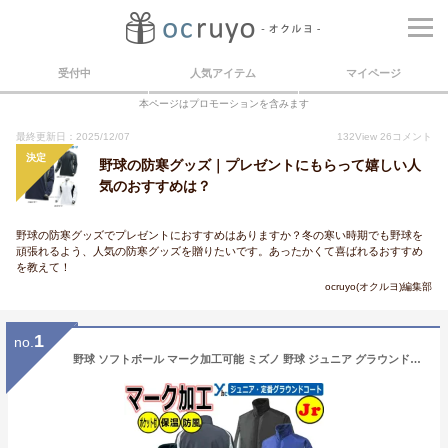
受付中
人気アイテム
マイページ
本ページはプロモーションを含みます
最終更新日：2025/12/07
132
View
26
コメント
決定
野球の防寒グッズ｜プレゼントにもらって嬉しい人
気のおすすめは？
野球の防寒グッズでプレゼントにおすすめはありますか？冬の寒い時期でも野球を
頑張れるよう、人気の防寒グッズを贈りたいです。あったかくて喜ばれるおすすめ
を教えて！
ocruyo(オクルヨ)編集部
1
no.
野球 ソフトボール マーク加工可能 ミズノ 野球 ジュニア グラウンドコート 防寒 撥水性 保温性 グラコン 野球 少年用 コート 12JE5G22 ウェア ybc プレゼント