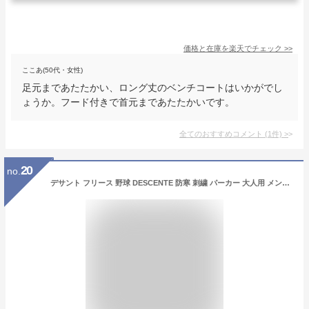
価格と在庫を
楽天
でチェック
>>
ここあ(50代・女性)
足元まであたたかい、ロング丈のベンチコートはいかがでし
ょうか。フード付きで首元まであたたかいです。
全てのおすすめコメント
(
1
件)
>
20
no.
デサント フリース 野球 DESCENTE 防寒 刺繍 パーカー 大人用 メンズ レディース 秋冬 ユニセックス スポーツ 軽量 保温 ジャケット 大きいサイズ ウェア 長袖 人気 裏起毛 防風 ハーフジップ フード付き DBX-2760B ウェア刺繍有料可(W) 交換無料 【365日あす楽対応】