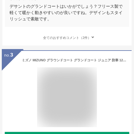
デサントのグランドコートはいかがでしょう？フリース製で
軽くて暖かく動きやすいのが良いですね。デザインもスタイ
リッシュで素敵です。
全てのおすすめコメント（2件）
3
no.
ミズノ MIZUNO グラウンドコート グランドコート ジュニア 防寒 12JE5G22 野球ウェア ジャンパー 子供服 服 防寒 防風 大人用 子ども用 男女兼用 秋冬 ジャケット 軽量 高品質 スポーツ 練習用 大きいサイズ 秋冬 アウター チーム用 練習着 部活動 【365日あす楽対応】