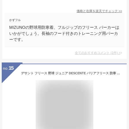
価格と在庫を
楽天
でチェック
>>
かずフル
MIZUNOの野球用防寒着、フルジップのフリース パーカーは
いかがでしょう。長袖のフード付きのトレーニング用パーカ
ーです。
全てのおすすめコメント
(
1
件)
>
15
no.
デサント フリース 野球 ジュニア DESCENTE バリアフリース 防寒 刺繍 ジャケット 子供用 冬用 スポーツ 軽量 保温 ジャケット 大きいサイズ ウェア 秋冬 暖かい 長袖 裏起毛 防風 ハーフジップ DBX-2762JB ウェア刺繍有料可(W) 交換無料 【365日あす楽対応】