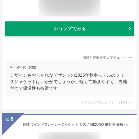
ショップでみる
価格と在庫を
楽天
でチェック
>>
tabby(50代・女性)
デザインもおしゃれなデザントの2025年秋冬モデルのフリー
ズジャケットはいかがでしょうか。軽くて動きやすく、裏地
付きで保温性も抜群です。
全てのおすすめコメント
(
1
件)
>
8
no.
野球 ウインドブレーカージャケット ミズノ MIZUNO 裏起毛 長袖 ハーフジップ プルオーバー 冬用 防寒 防風 撥水 ウェア 秋冬 大人 メンズ レディース 男女兼用 軽 保温 トレーニング スポーツ アウター 大きいサイズ シャカシャカ 12JE9V49 【365日あす楽対応】