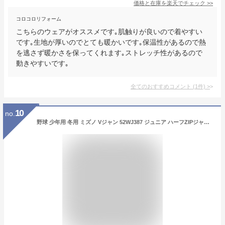
価格と在庫を
楽天
でチェック
>>
コロコロリフォーム
こちらのウェアがオススメです｡肌触りが良いので着やすい
です｡生地が厚いのでとても暖かいです｡保温性があるので熱
を逃さず暖かさを保ってくれます｡ストレッチ性があるので
動きやすいです｡
全てのおすすめコメント
(
1
件)
>
10
no.
野球 少年用 冬用 ミズノ Vジャン 52WJ387 ジュニア ハーフZIPジャケット 長袖 冬物 防寒