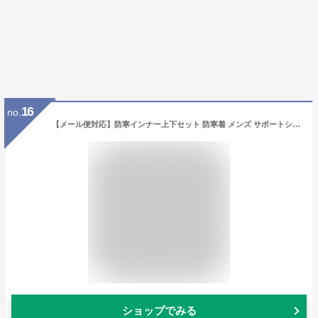
16
no.
【メール便対応】防寒インナー上下セット 防寒着 メンズ サポートシャツ ハイネック サポートタイツ 秋冬用 インナーシャツ インナーパンツ 桑和 SOWA 暖かい ゴルフ 釣り 野球 長袖シャツ 吸汗速乾 裏起毛 消臭 UVカット ストレッチ 保温 大きいサイズ 4L 冬用
ショップでみる