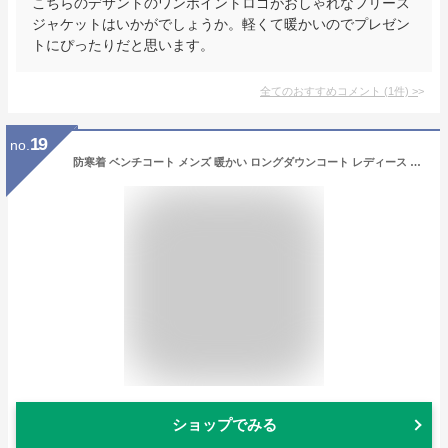
こちらのデサントのワンポイントロゴがおしゃれなフリース
ジャケットはいかがでしょうか。軽くて暖かいのでプレゼン
トにぴったりだと思います。
全てのおすすめコメント
(
1
件)
>
19
no.
防寒着 ベンチコート メンズ 暖かい ロングダウンコート レディース 保温性抜群 ダウンコート ロングコート ダウン アウター 保温 フード 脱着可 サッカー スポーツ観戦 トレーニングウェア 練習 通勤 デイリー 撥水加工 冬服 ダウンジャケット 男女兼用 ブラック ホワイト
ショップでみる