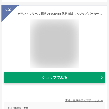
2
no.
デサント フリース 野球 DESCENTE 防寒 刺繍 フルジップ パーカー 大人用 メンズ レディース 冬用 ユニセックス スポーツ 軽量 保温 ジャケット 大きいサイズ ウェア 秋冬 長袖 人気 防風 フード付き DBX-2660C ウェア刺繍有料可(W) 交換無料 【365日あす楽対応】
ショップでみる
価格と在庫を
楽天
でチェック
>>
ちゃゆ(50代・女性)