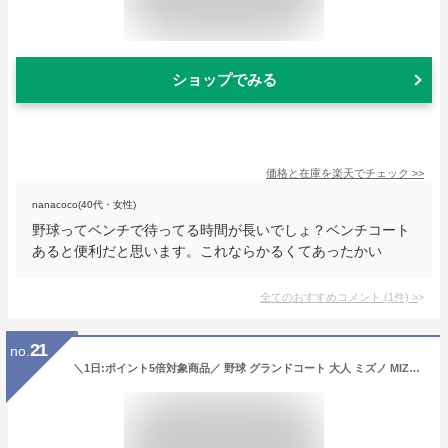
ショップでみる
価格と在庫を
楽天
でチェック
>>
nanacoco(40代・女性)
野球ってベンチで待ってる時間が長いでしょ？ベンチコート
あると便利だと思います。これならかるくてあったかい
全てのおすすめコメント
(
1
件)
>
21
no.
＼1日:ポイント5倍対象商品／ 野球 グランドコート 大人 ミズノ MIZUNO グラウンドコート グラコン 冬用 アウター ジャケット 12JE5G20 防寒 防風 保温 大人用 メンズ 男女兼用 秋冬 ジャケット 軽量 秋冬 アウター 野球用品 スワロースポーツ