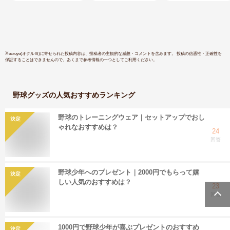
人気 防風
き DBX-2
ア刺繍有料
換無料 【
楽対応】
※
ocruyo(オクルヨ)
に寄せられた投稿内容は、投稿者の主観的な感想・コメントを含みます。 投稿の信憑性・正確性を
保証することはできませんので、あくまで参考情報の一つとしてご利用ください。
野球グッズ
の人気おすすめランキング
野球のトレーニングウェア｜セットアップでおし
決定
ゃれなおすすめは？
24
回答
野球少年へのプレゼント｜2000円でもらって嬉
決定
しい人気のおすすめは？
23
回答
1000円で野球少年が喜ぶプレゼントのおすすめ
決定