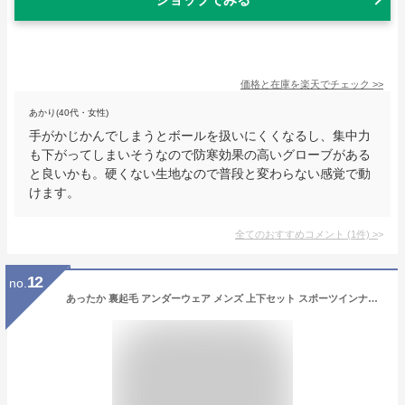
価格と在庫を
楽天
でチェック
>>
あかり(40代・女性)
手がかじかんでしまうとボールを扱いにくくなるし、集中力
も下がってしまいそうなので防寒効果の高いグローブがある
と良いかも。硬くない生地なので普段と変わらない感覚で動
けます。
全てのおすすめコメント
(
1
件)
>
12
no.
あったか 裏起毛 アンダーウェア メンズ 上下セット スポーツインナー エーディーワン A.D.ONE 厚手 マジック ヒート コンプレッション 加圧シャツ 保温 暖かい 極暖 防寒 吸汗 速乾 ストレッチ 野球 サッカー ゴルフ 男 紳士