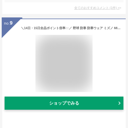
全てのおすすめコメント
(
1
件)
>
9
no.
＼14日・15日全品ポイント倍率↑↑／ 野球 防寒 防寒ウェア ミズノ MIZUNO ウェア アウター ウエア ウォームアップ トレーニングジャケット ミズノプロ ウェア アウター ウエア 長袖 12JE9J02 野球部 秋冬 秋用 冬用 野球用品 スワロースポーツ
ショップでみる