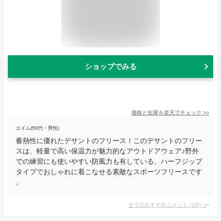
ショップでみる
価格と在庫を
楽天
でチェック
>>
エイム(50代・男性)
蓄熱性に優れたデサントのフリース！このデサントのフリー
スは、軽量で高い保温力が魅力的なアウトドアウェア♪野外
での練習にも使いやすい防風力も有している、ハーフジップ
タイプでおしゃれに着こなせる素敵なスポーツフリースです
。
全てのおすすめコメント
(
1
件)
>