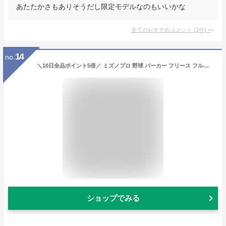
あたたかさもありそうだし限定モデルなのもいいかな
全てのおすすめコメント
(
1
件)
>
14
no.
＼10日全品ポイント5倍／ ミズノプロ 野球 パーカー フリース フルジップ 防寒 防寒着 MIZUNO メンズ レディース 長袖 軽量 防風 保温 トレーニング 大人 一般 フード付き 秋冬対応 冬用 12JE2K27 野球用品 スワロースポーツ
ショップでみる