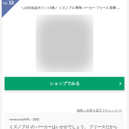
13
no.
＼10日全品ポイント5倍／ ミズノプロ 野球 パーカー フリース 防寒 秋冬 限定 ミズノ ウェア アウター ウエア フリース フリースパーカー 大人 一般 メンズ トレーニングウェア 12JEBK71 MIZUNO 野球用品 スワロースポーツ
ショップでみる
価格と在庫を
楽天
でチェック
>>
nanacoco(40代・女性)
ミズノプロ の パーカーはいかがでしょう。 フリースだから