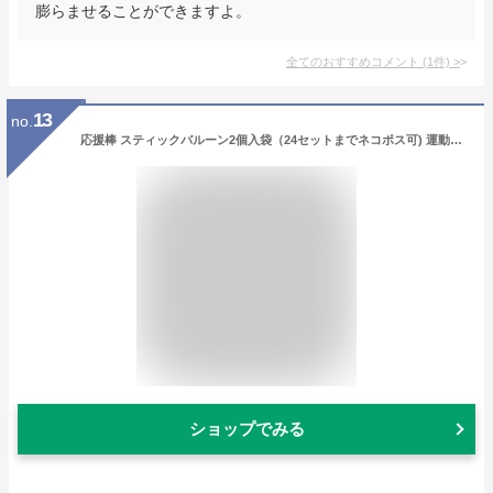
膨らませることができますよ。
全てのおすすめコメント
(
1
件)
>
13
no.
応援棒 スティックバルーン2個入袋（24セットまでネコポス可) 運動会 スポーツ 応援グッズ 風船 メガホン 体育祭 バレーボール 応援 野球 小学校 中学校 高校
ショップでみる