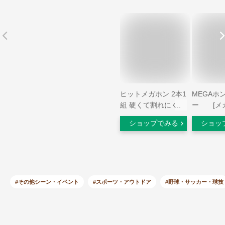
ヒットメガホン 2本1
MEGAホン
組 硬くて割れにくい
ー [メ
叩きやすいバット型
色 ブルー
ショップでみる
ショッ
メガホン 30.5cm 11
援グッズ 
色 日本製 メガホン
カー バレ
バット型 鳴り物 甲
ツ大会 ス
子園 メガフォン 応
イベント 
援メガホン 応援グッ
り 試合]【
ズ 野球 高校野球 全
9502_10
#その他シーン・イベント
#スポーツ・アウトドア
#野球・サッカー・球技
国大会 体育祭 運動
会 インターハイ 国
体 高校サッカー サ