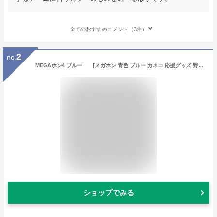
全てのおすすめコメント（3件）
2
no.
MEGAホン4 ブルー [メガホン 青色 ブルー カネコ 応援グッズ 野球 サッカー バレー スポーツ大会 スポーツ観戦 イベント 大声 お祭り 試合]【K-9502_104225】
ショップでみる