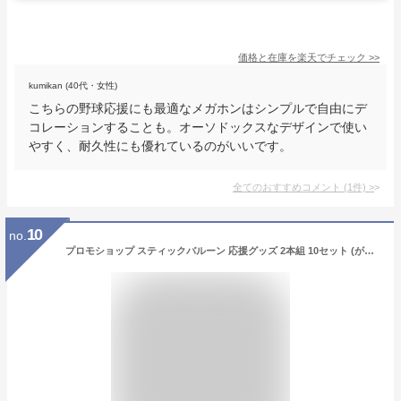
価格と在庫を
楽天
でチェック
>>
kumikan (40代・女性)
こちらの野球応援にも最適なメガホンはシンプルで自由にデ
コレーションすることも。オーソドックスなデザインで使い
やすく、耐久性にも優れているのがいいです。
全てのおすすめコメント
(
1
件)
>
10
no.
プロモショップ スティックバルーン 応援グッズ 2本組 10セット (がんばれ！GO！GO！JAPAN)