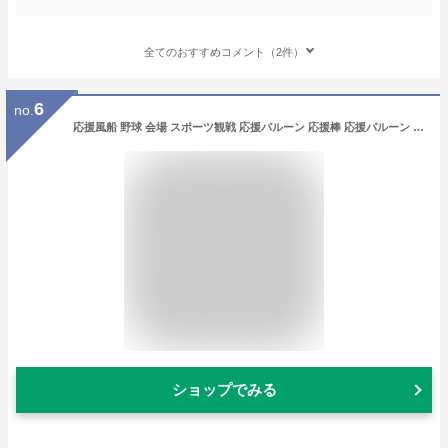
全てのおすすめコメント（2件）
6
no.
応援風船 野球 会場 スポーツ観戦 応援バルーン 応援棒 応援バルーン スティックバルーン20個 イベント 運動会 体育祭 チーム分け 応援グッズ ストロー付き バルーン チアスティック 赤 レッド ブルー 青 イエロー 黄色 グリーン 緑 オレンジ
ショップでみる