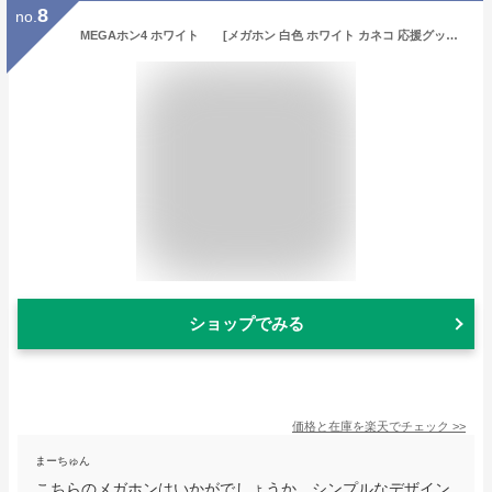
8
no.
MEGAホン4 ホワイト [メガホン 白色 ホワイト カネコ 応援グッズ 野球 サッカー バレー スポーツ大会 スポーツ観戦 イベント大声 お祭り 試合]【K-9509_104263】
ショップでみる
価格と在庫を
楽天
でチェック
>>
まーちゅん
こちらのメガホンはいかがでしょうか。シンプルなデザイン