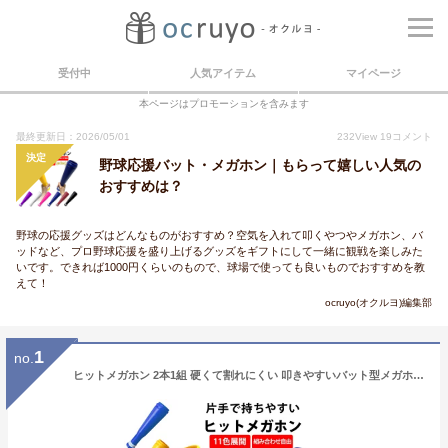
受付中
人気アイテム
マイページ
本ページはプロモーションを含みます
最終更新日：2026/05/01
232
View
19
コメント
決定
野球応援バット・メガホン｜もらって嬉しい人気の
おすすめは？
野球の応援グッズはどんなものがおすすめ？空気を入れて叩くやつやメガホン、バ
ッドなど、プロ野球応援を盛り上げるグッズをギフトにして一緒に観戦を楽しみた
いです。できれば1000円くらいのもので、球場で使っても良いものでおすすめを教
えて！
ocruyo(オクルヨ)編集部
1
no.
ヒットメガホン 2本1組 硬くて割れにくい 叩きやすいバット型メガホン 30.5cm 11色 日本製 メガホン バット型 鳴り物 甲子園 メガフォン 応援メガホン 応援グッズ 野球 高校野球 全国大会 体育祭 運動会 インターハイ 国体 高校サッカー サッカー