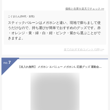
価格と在庫を
楽天
でチェック
>>
こぐまたん(50代・女性)
スティックバルーンはメガホンと違い、現地で膨らまして使
うだけなので、持ち運びが簡単でおすすめのグッズです。赤
・オレンジ・黄・緑・白・紺・ピンク・紫から選ぶことがで
きますよ。
全てのおすすめコメント
(
1
件)
>
7
no.
【名入れ無料】 メガホン エバニュー メガホンL 応援グッズ 運動会応援グッズ EKB001 サッカー 野球 バレーボール バスケ(ekb001)