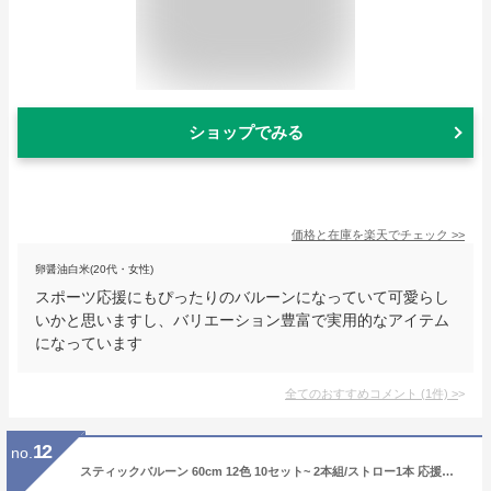
ショップでみる
価格と在庫を
楽天
でチェック
>>
卵醤油白米(20代・女性)
スポーツ応援にもぴったりのバルーンになっていて可愛らし
いかと思いますし、バリエーション豊富で実用的なアイテム
になっています
全てのおすすめコメント
(
1
件)
>
12
no.
スティックバルーン 60cm 12色 10セット~ 2本組/ストロー1本 応援グッズ 応援バルーン 応援 バルーン 甲子園 高校 中学校 小学校 社会人 バレーボール サッカー 野球 バスケットボール イベント 運動会 体育祭 コンサート 赤 青 黄 緑 白 オレンジ ピンク 紺 えんじ 紫 黒