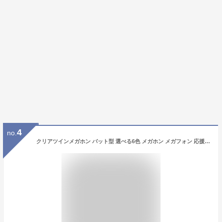
4
no.
クリアツインメガホン バット型 選べる6色 メガホン メガフォン 応援メガホン 鳴り物 音 応援グッズ 高校 バスケットボール インターハイ 高校サッカー 体育祭 運動会 スポーツ少年団 甲子園 選挙 応援 スポーツ 大会 予選 本戦 観戦