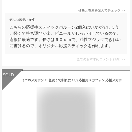
価格と在庫を
楽天
でチェック
>>
ヂルル(50代・女性)
こちらの応援棒スティックバルーン2個入はいかがでしょう
。軽くて持ち運びが楽、ビニールがしっかりしているので、
応援に最適です。長さは６０ｃｍで、油性マジックできれい
に書けるので、オリジナル応援スティックを作れます。
全てのおすすめコメント
(
1
件)
>
SOLD
ミニWメガホン 15色硬くて割れにくい[応援用メガフォン 応援メガホン 応援グッズ 甲子園 高校野球 バレーボール Wメガホン 応援 インターハイ 高校サッカー 体育祭 運動会 スポーツ少年団 ダブルメガホン 選挙 メガホン 応援 組み合わせ自由 観戦