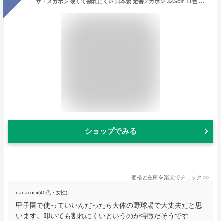
ザ・メガホン 硬くて割れにくい 日本製 定番メガホン 32.5cm 11色 甲子園 メガホン 応援グッズ 名入れ 鳴り物 応援用メガフォン 応援メガホン 体育祭 運動会 野球 高校野球 インターハイ 高校サッカー 選挙 大量 大口 大きな声を届ける
ショップでみる
価格と在庫を
楽天
でチェック
>>
nanacoco(40代・女性)
甲子園で使っていいんだったら大体の野球場で大丈夫だと思
います。叩いても割れにくいというのが特徴だそうです