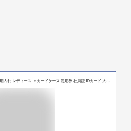
[Lumeland] パスケース リール付き 定期入れ レディース ic カードケース 定期券 社員証 IDカード 大人 pasmoケース suica ケース 定期券ケース はながら 長さ調節 首掛け 携帯 ストラップ 通勤 通学 (横型42cm アイボリー)