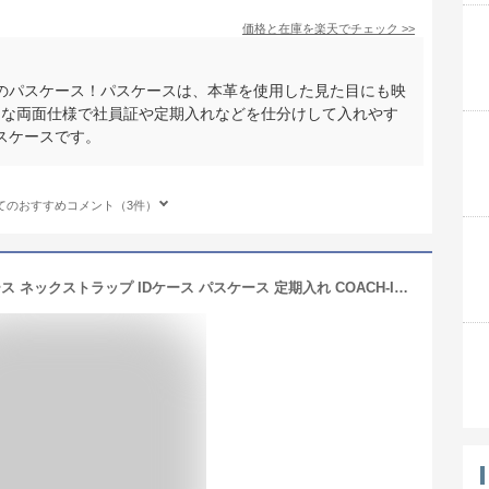
価格と在庫を
楽天
でチェック
>>
のパスケース！パスケースは、本革を使用した見た目にも映
利な両面仕様で社員証や定期入れなどを仕分けして入れやす
スケースです。
てのおすすめコメント（3件）
コーチ COACH カードケース レディース ネックストラップ IDケース パスケース 定期入れ COACH-IDHOLDER-L1 【ネコポス】 ブランド 人気