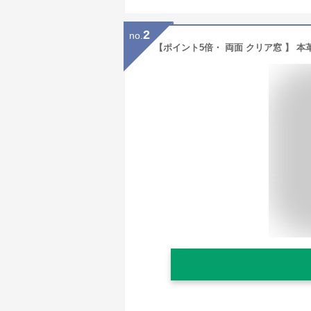
2
no.