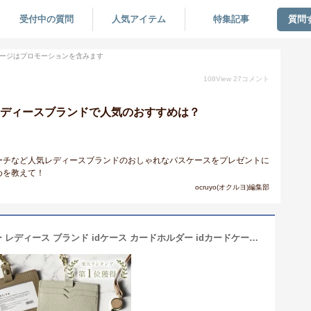
受付中の質問
人気アイテム
特集記事
質問
ージはプロモーションを含みます
108
View
27
コメント
レディースブランドで人気のおすすめは？
ーチなど人気レディースブランドのおしゃれなパスケースをプレゼントに
めを教えて！
ocruyo(オクルヨ)編集部
【楽天1位】LASIEM idカードホルダー レディース ブランド idケース カードホルダー idカードケース 本革 レザー 革 クリア ポケット 首掛け カードキー リール付き ネック ストラップ リールストラップ 伸縮 社員証 定期入れ 名刺 横型 かわいい