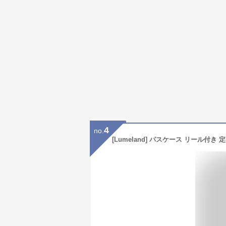
4
no.