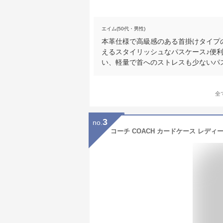
エイム(50代・男性)
本革仕様で高級感のある首掛けタイプ
えるスタイリッシュなパスケース♪便
い、軽量で首へのストレスも少ないパ
全
3
no.