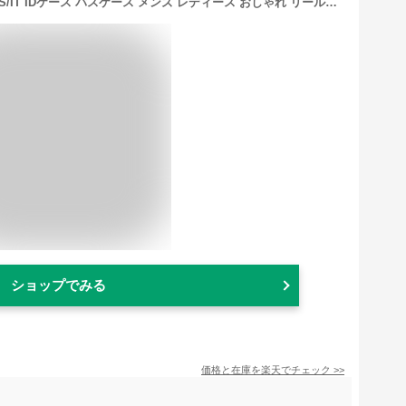
【最大34倍 9/15限定】 ノベルティ付 IS/IT IDケース パスケース メンズ レディース おしゃれ リール付き 本革 ブランド イズイット IDカードホルダー IDカードケース 横 両面 リール 革 免許証 Suica 定期入れ 窓付き ノボII 972621
ショップでみる
価格と在庫を
楽天
でチェック
>>