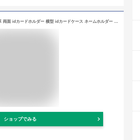
【ポイント5倍・ 両面 クリア窓 】 本革 両面 idカードホルダー 横型 idカードケース ネームホルダー ストラップ 革 レザー 社員証 2枚 クリア 首掛け ネック 軽量 id パス ホルダー 定期入れ 名刺 ブランド おしゃれ メンズ レディース 新社会人
ショップでみる