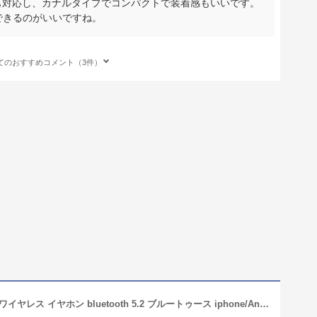
oidにも対応し、カナルタイプでコンパクトで装着感もいいです。
電もできるのがいいですね。
てのおすすめコメント（3件）
イヤホン ワイヤレス 寝ホン 痛くない ワイヤレス イヤホン bluetooth 5.2 ブルートゥース iphone/Android対応 睡眠用イヤホン インナーイヤー型 bluetooth イヤホン ワイヤレス 片耳 両耳 左右分離型 昼夜兼用 ミニサイズ 超小型 Type‐C T16 日本語取扱説明書付き