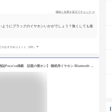
価格と在庫を
楽天
でチェック
>>
いようにブラックのイヤホンいかがでしょう？無くしても後
てのおすすめコメント（5件）
寝ホン いたくない ワイヤレス 【人気雑誌Poco'ce掲載 話題の寝ホン】 睡眠用イヤホン Bluetooth 5.3 寝ながら 痛くない 完全ワイヤレスイヤホン ミニサイズ 超小型 カナル型 高遮音性 おすすめ 左右分離型 片耳/両耳 通話 Type‐C iOS Android 送料無料 /slear001