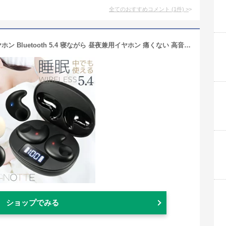
全てのおすすめコメント
(
1
件)
>
寝ホン 睡眠用イヤホン ワイヤレスイヤホン Bluetooth 5.4 寝ながら 昼夜兼用イヤホン 痛くない 高音質 おしゃれ ブラック ベージュ iphone Android ブルートゥース イヤホン 自動ペアリング 長時間再生 両耳 片耳 電池残量 Type-C
ショップでみる