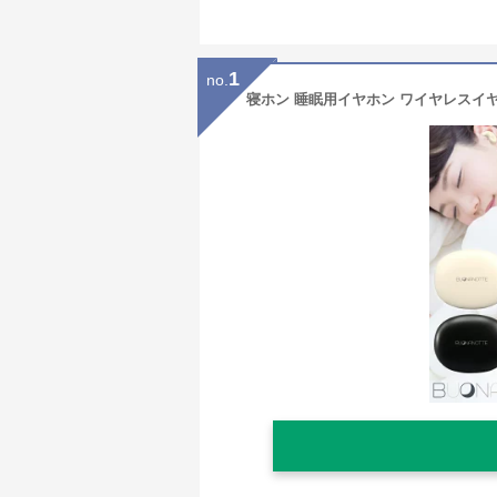
1
no.