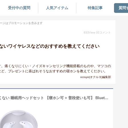
受付中の質問
人気アイテム
特集記事
質問
ージはプロモーションを含みます
833
View
32
コメント
ないワイヤレスなどのおすすめを教えてください
す。痛くなりにくい・ノイズキャンセリング機能搭載のものや、マツコの
など、プレゼントに喜ばれそうなおすすめの寝ホンを教えてください。
ocruyo(オクルヨ)編集部
寝ホン ワイヤレス 睡眠用イヤホン 痛くない 睡眠用ヘッドセット 【寝ホン可 + 普段使いも可】 Bluetooth5.3 ミニサイズ 超小型 イヤフォン 隠し ASMR推薦 超軽量約3g 左右耳兼用 片耳/両耳 インナーイヤー型 マイク内蔵 耳が疲れない 低遅延 音画同期 途切れない 音漏れ低減 Type-C iPhone iPad 各種対応 (ホワイト)