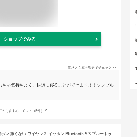
ショップでみる
価格と在庫を
楽天
でチェック
>>
っちゃ気持ちよく、快適に寝ることができますよ！シンプル
てのおすすめコメント（5件）
Kandar 寝ホン 小型 睡眠用イヤホン 寝ホン 痛くない ワイヤレス イヤホン Bluetooth 5.3 ブルートゥース iPhone Android対応 イヤホン ワイヤレス 寝ながら ワイヤレスイヤホン ミニサイズ 超小型 カナルタイプ 左右分離型 片耳/両耳 急速充電 Type‐C /mu15