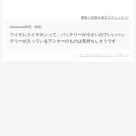
価格と在庫を
楽天
でチェック
>>
nanacoco(40代・女性)
ワイヤレスイヤホンって、バッテリーが小さいのでいいバッ
テリーが入っているアンカーのものは長持ちしそうです
全てのおすすめコメント
(
1
件)
>