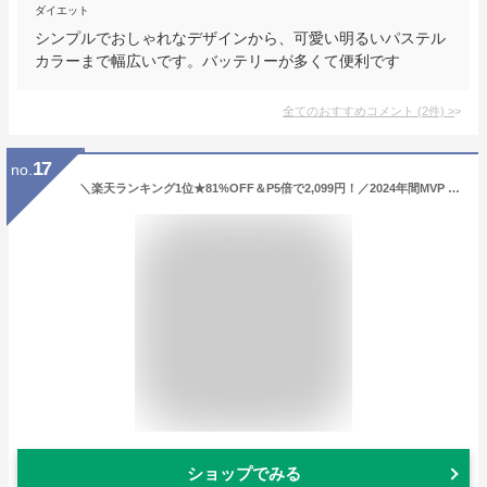
ダイエット
シンプルでおしゃれなデザインから、可愛い明るいパステル
カラーまで幅広いです。バッテリーが多くて便利です
全てのおすすめコメント
(
2
件)
>
17
no.
＼楽天ランキング1位★81%OFF＆P5倍で2,099円！／2024年間MVP ワイヤレスイヤホン bluetoothイヤホン 残量表示 Bluetooth5.4 ENC ノイズキャンセリング 自動ペアリング 36H連続再生 Type‐C急速充電 IPX7防水 AAC対応 マイク内蔵 iPhone/Android 旅行/出張
ショップでみる