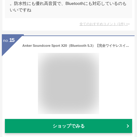
。防水性にも優れ高音質で、Bluetoothにも対応しているのも
いいですね
全てのおすすめコメント
(
1
件)
>
15
no.
Anker Soundcore Sport X20（Bluetooth 5.3）【完全ワイヤレスイヤホン/耳掛け/フック型/アクティブノイズキャンセリング/外音取り込み/音声通話 / IP68防塵防水規格 / 完全防塵・防水/最大48時間音楽再生/PSE技術基準】
ショップでみる