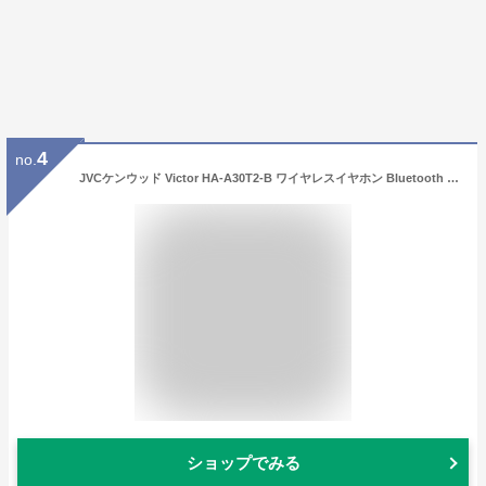
4
no.
JVCケンウッド Victor HA-A30T2-B ワイヤレスイヤホン Bluetooth Ver.5.3 ノイズキャンセリング アプリ対応 マルチポイント 合計27時間再生 マイク付き 小型 軽量 外音取り込み 防水 ブラック
ショップでみる