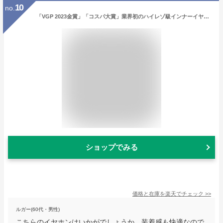
10
no.
「VGP 2023金賞」「コスパ大賞」業界初のハイレゾ級インナーイヤー ワイヤレスイヤホン SOUNDPEATS Air3 deluxe HS 完全ワイヤレスイヤホン Hi-Res認証 LDACに対応 イヤホン 14.2mm大口径ダイナミックドライバー 高音質 通話ノイズリダクション 装着検出機能 専用アプリ付
ショップでみる
価格と在庫を
楽天
でチェック
>>
ルガー(60代・男性)
こちらのイヤホンはいかがでしょうか。装着感も快適なので