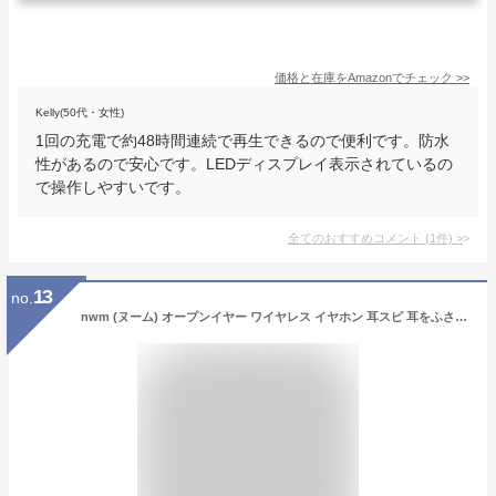
価格と在庫を
Amazon
でチェック
>>
Kelly(50代・女性)
1回の充電で約48時間連続で再生できるので便利です。防水
性があるので安心です。LEDディスプレイ表示されているの
で操作しやすいです。
全てのおすすめコメント
(
1
件)
>
13
no.
nwm (ヌーム) オープンイヤー ワイヤレス イヤホン 耳スピ 耳をふさがない 完全ワイヤレス 型 nwm MBE001 / NTT sonority PSZ技術搭載 bluetooth 5.2 マルチポイント接続 aptX対応 空気伝導 外音取り込み イコライザ機能 アプリ連携 軽量 マイク付き 本体電池持続6時間 Type-C ホワイトベージュ