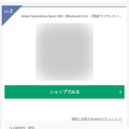
2
no.
Anker Soundcore Sport X20（Bluetooth 5.3）【完全ワイヤレスイヤホン/カナル型/耳掛け/フック型/アクティブノイズキャンセリング/外音取り込み/音声通話 / IP68防塵防水規格/ 完全防塵・防水/最大48時間音楽再生 / 専用アプリ対応/PSE技術基準適合】ブラック
ショップでみる
価格と在庫を
Amazon
でチェック
>>
ちゃゆ(50代・女性)