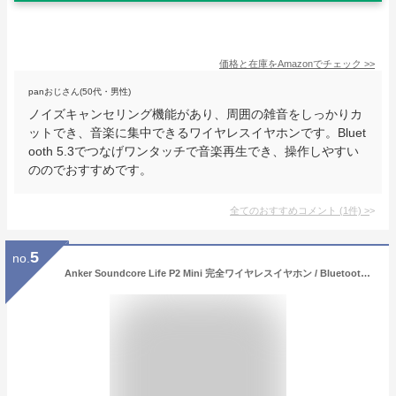
価格と在庫を
Amazon
でチェック
>>
panおじさん(50代・男性)
ノイズキャンセリング機能があり、周囲の雑音をしっかりカ
ットでき、音楽に集中できるワイヤレスイヤホンです。Bluet
ooth 5.3でつなげワンタッチで音楽再生でき、操作しやすい
ののでおすすめです。
全てのおすすめコメント
(
1
件)
>
5
no.
Anker Soundcore Life P2 Mini 完全ワイヤレスイヤホン / Bluetooth5.3対応 / IPX5防水規格 / 最大32時間音楽再生 / 専用アプリ対応 オフホワイト