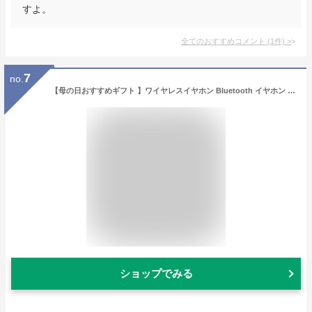
すよ。
全てのおすすめコメント
(
1
件)
>
7
no.
【母の日おすすめギフト 】ワイヤレスイヤホン Bluetooth イヤホン 残量表示 超小型Bluetooth5.4+EDR搭載 Hi-Fi ステレオ ブルートゥースイヤホン ENCノイズキャン 24時間連続再生 片耳/両耳 SBC/AAC 対応 持ち運び便利 通勤/通学 iPhone/Android対応
ショップでみる