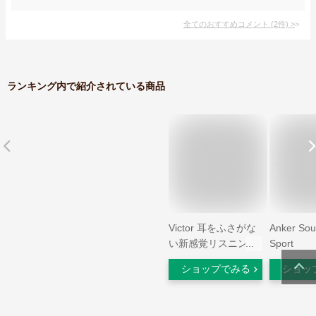
全てのおすすめコメント
(
2
件)
>
ランキング内で紹介されている商品
Victor 耳をふさがな
Anker Sou
い新感覚リスニング
Sport
完全ワイヤレス イヤ
X20（Blue
ショップでみる
ショッ
ホン HA-NP35T | ブ
5.3）【
ルートゥース5.1 生
スイヤホン
活防水 耳掛け
型/耳掛け