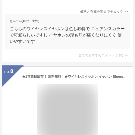
価格と在庫を
楽天
でチェック
>>
あみーみ(40代・女性)
こちらのワイヤレスイヤホンは色も独特で ニュアンスカラー
で可愛らしいですし イヤホンの形も耳が痛くなりにくく 使
いやすいです
全てのおすすめコメント
(
1
件)
>
8
no.
★1営業日出荷！ 送料無料！★ワイヤレスイヤホン イヤホン Bluetoothイヤホン 骨伝導イヤホン 耳を塞がない 耳掛け クリップ型 Bluetooth5.3 長時間再生 装着感ゼロ Hi-Fi音質 ブルートゥースイヤホン 片耳 両耳 自動ペアリング IPX7防水 急速充電 iPhone/Android対応