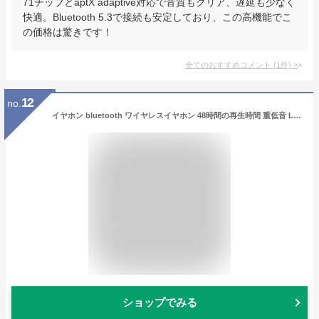
71チップとaptX adaptive対応で音質もクリア、遅延も少なく
快適。Bluetooth 5.3で接続も安定しており、この高機能でこ
の価格は驚きです！
全てのおすすめコメント
(
1
件)
>
12
no.
イヤホン bluetooth ワイヤレスイヤホン 48時間の再生時間 重低音 LEDディスプレイ表示 小型/軽量 IPX7防水 ブルートゥース 接続瞬時 Hi-Fi ブルートゥースイヤホン Type-C 急速充電 ぶるーとぅーすイヤホン iPhone/Android/Pad適用 スポーツ/通勤/通学/WEB会議 (ホワイト)
ショップでみる