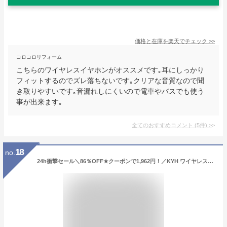
価格と在庫を
楽天
でチェック
>>
コロコロリフォーム
こちらのワイヤレスイヤホンがオススメです｡耳にしっかり
フィットするのでズレ落ちないです｡クリアな音質なので聞
き取りやすいです｡音漏れしにくいので電車やバスでも使う
事が出来ます｡
全てのおすすめコメント
(
5
件)
>
18
no.
24h衝撃セール＼86％OFF★クーポンで1,962円！／KYH ワイヤレスイヤホン【2025革新設計】 bluetooth イヤホン 48時間連続再生 ブルートゥース イヤホン Hi-Fi高音質 小型軽量 IPX7防水 Bluetooth5.4 LEDディスプレイAAC片耳/両耳イヤホンbluetoothENCノイズキャンセリング