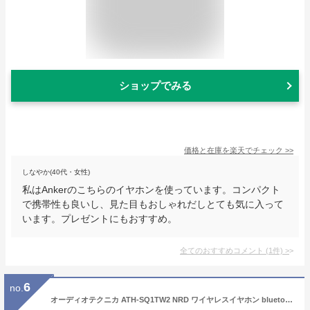
ショップでみる
価格と在庫を
楽天
でチェック
>>
しなやか(40代・女性)
私はAnkerのこちらのイヤホンを使っています。コンパクト
で携帯性も良いし、見た目もおしゃれだしとても気に入って
います。プレゼントにもおすすめ。
全てのおすすめコメント
(
1
件)
>
6
no.
オーディオテクニカ ATH-SQ1TW2 NRD ワイヤレスイヤホン bluetooth/小型 軽量 / 最大20時間再生 / 低遅延/外音取込み/マルチポイント/マルチペアリング/防水 IPX5 / ワイヤレス充電 /【国内正規品】ネイビーレッド ATH-SQ1TW2 NRD