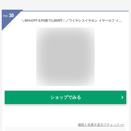
16
no.
＼86%OFF＆P5倍で1,869円！／ワイヤレスイヤホン イヤーカフ イヤホン 耳を塞がない ブルートゥース イヤホン Bluetooth 5.4 残量表示 iPhone/Android対応 骨伝導イヤホン 瞬時接続 65H連続再生 Type‐C充電 オープンイヤー型 耳かけ イヤホン ながら聴き Eokio最新品
ショップでみる
価格と在庫を
楽天
でチェック
>>