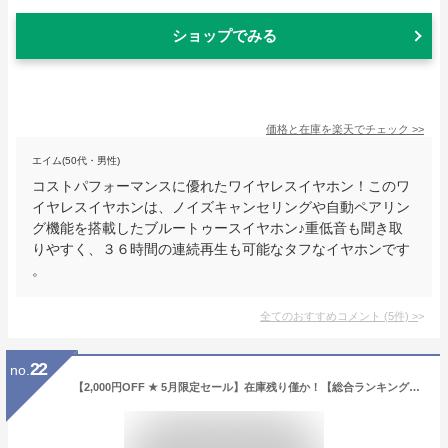
ショップでみる
価格と在庫を
楽天
でチェック
>>
エイム(50代・男性)
コストパフォーマンスに優れたワイヤレスイヤホン！このワ
イヤレスイヤホンは、ノイズキャンセリングや自動ペアリン
グ機能を搭載したブルートゥースイヤホン♪重低音も聞き取
りやすく、３６時間の連続再生も可能なタフなイヤホンです
。
全てのおすすめコメント
(
5
件)
>
22
no.
【2,000円OFF ★ 5月限定セール】在庫残り僅か！【総合ランキング15部門1位受賞】YOBYBO CARD20 Pro 公式 ワイヤレスイヤホン Bluetooth 5.2 Apt-X（ENCノイズキャンセリング/高音質/長時間再生/片耳利用） 【「薄い」「軽い」そして「コンパクト」】