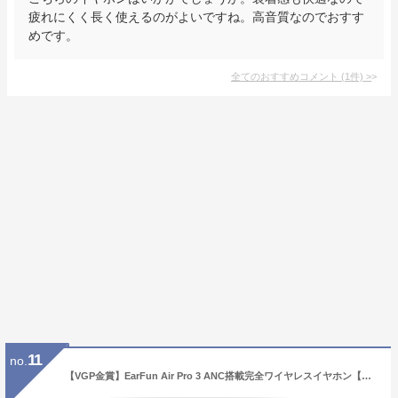
疲れにくく長く使えるのがよいですね。高音質なのでおすす
めです。
全てのおすすめコメント
(
1
件)
>
11
no.
【VGP金賞】EarFun Air Pro 3 ANC搭載完全ワイヤレスイヤホン【Bluetooth 5.3 + 43dBまでノイズキャンセリング】QCC3071チップ搭載/aptX