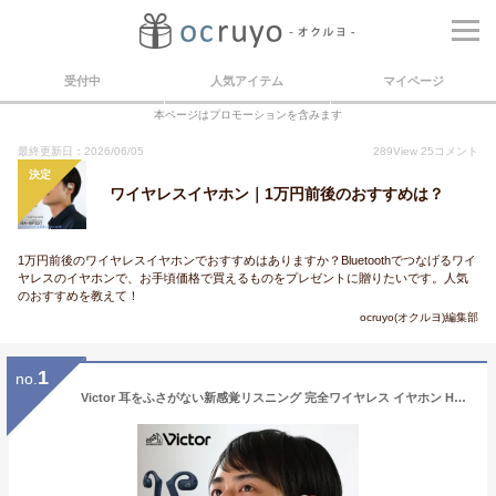
受付中
人気アイテム
マイページ
本ページはプロモーションを含みます
最終更新日：2026/06/05
289
View
25
コメント
決定
ワイヤレスイヤホン｜1万円前後のおすすめは？
1万円前後のワイヤレスイヤホンでおすすめはありますか？Bluetoothでつなげるワイ
ヤレスのイヤホンで、お手頃価格で買えるものをプレゼントに贈りたいです。人気
のおすすめを教えて！
ocruyo(オクルヨ)編集部
1
no.
Victor 耳をふさがない新感覚リスニング 完全ワイヤレス イヤホン HA-NP35T | ブルートゥース5.1 生活防水 耳掛け bluetooth 5.1 両耳 左右分離型 ビクター JVC ケンウッド iphone android ワイヤレス イヤホン マイク 通話可能 テレワーク オープンエア ながら聴き 通勤