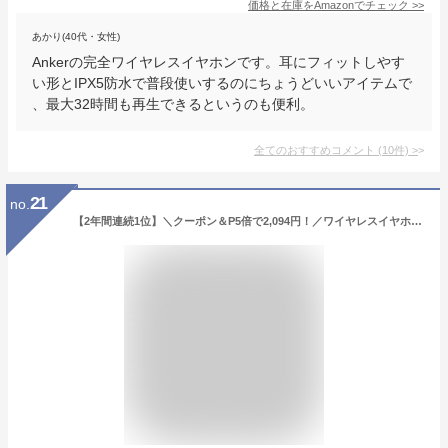
価格と在庫を
Amazon
でチェック
>>
あかり(40代・女性)
Ankerの完全ワイヤレスイヤホンです。耳にフィットしやす
い形とIPX5防水で普段使いするのにちょうどいいアイテムで
、最大32時間も再生できるというのも便利。
全てのおすすめコメント
(
10
件)
>
21
no.
【2年間連続1位】＼クーポン＆P5倍で2,094円！／ワイヤレスイヤホン Bluetooth5.4 2025最新型 LCD残量表示 EDR搭載ノイズキャンセリング 自動ペアリング ブルートゥースイヤホン 重低音 軽量IPX7防水 36H連続再生 Type‐C急速充電AAC対応 iPhone/Android対応 通勤/通学