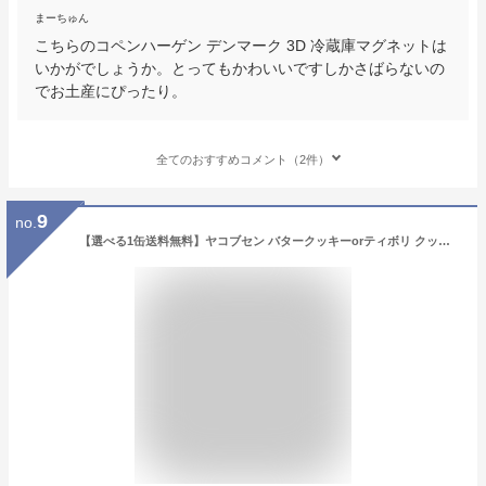
まーちゅん
こちらのコペンハーゲン デンマーク 3D 冷蔵庫マグネットは
いかがでしょうか。とってもかわいいですしかさばらないの
でお土産にぴったり。
全てのおすすめコメント（2件）
9
no.
【選べる1缶送料無料】ヤコブセン バタークッキーorティボリ クッキー150g×いずれか1缶※北海道・九州・沖縄は送料無料対象外食品 焼菓子 チョコレート キャラメル＆シーソルト クッキー缶 1000円ポッキリ [T.1469.10.SE]