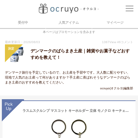
受付中
人気アイテム
マイページ
本ページはプロモーションを含みます
最終更新日：2026/08/03
1387
View
46
コメント
決定
デンマークのばらまき土産｜雑貨やお菓子などおす
すめを教えて！
デンマーク旅行を予定しているので、お土産を予習中です。大人数に配りやすい、
現地で人気のお土産って何がありますか？手土産に喜ばれそうなデンマークのばら
まき土産のおすすめを教えてください。
ocruyo(オクルヨ)編集部
Pick
Up
ラスムスクルンプ マスコット キーホルダー 立体 モノクロ キーチェーン rasmusklump デンマーク クマ キャラクター 動物 かわいい おしゃれ 北欧 北欧雑貨 雑貨 海外 ギフト プレゼント