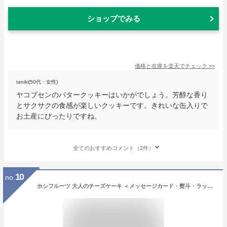
ショップでみる
価格と在庫を
楽天
でチェック
>>
taniki(50代・女性)
ヤコブセンのバタークッキーはいかがでしょう。芳醇な香り
とサクサクの食感が楽しいクッキーです。きれいな缶入りで
お土産にぴったりですね。
全てのおすすめコメント（2件）
10
no.
ホシフルーツ 大人のチーズケーキ ＜メッセージカード・熨斗・ラッピング・ブランド手提げ紙袋無料！ プレゼント ギフト 引出物 お取り寄せ お菓子 スイーツ プチギフト レーズン デンマーク産クリームチーズ使用 濃厚 常温保存可能＞