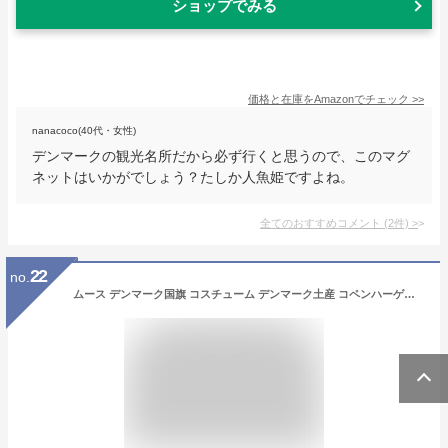
ショップでみる
価格と在庫を
Amazon
でチェック
>>
nanacoco(40代・女性)
デンマークの観光名所だから必ず行くと思うので、このマグ
ネットはいかがでしょう？たしか人魚姫ですよね。
全てのおすすめコメント
(
2
件)
>
22
no.
ムース デンマーク国旗 コスチューム デンマーク土産 コペンハーゲン Tシャツ