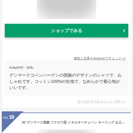
ショップでみる
価格と在庫を
Amazon
でチェック
>>
Kelly(50代・女性)
デンマークコペンハーゲンの国旗のデザインのシャツで、お
しゃれです。コットン100%の生地で、なめらかで着心地が
いいです。
全てのおすすめコメント
(
1
件)
>
19
no.
3D デンマーク国旗 フクロウ型 メタルキーチェーン キーリング お土産バッグ デコレーション メンズ レディース ペンダント アクセサリー ギフト