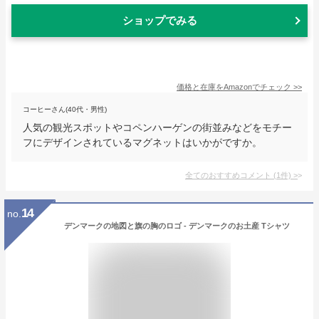
ショップでみる
価格と在庫を
Amazon
でチェック
>>
コーヒーさん(40代・男性)
人気の観光スポットやコペンハーゲンの街並みなどをモチー
フにデザインされているマグネットはいかがですか。
全てのおすすめコメント
(
1
件)
>
14
no.
デンマークの地図と旗の胸のロゴ - デンマークのお土産 Tシャツ