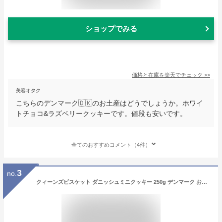
ショップでみる
価格と在庫を
楽天
でチェック
>>
美容オタク
こちらのデンマーク🇩🇰のお土産はどうでしょうか。ホワイ
トチョコ&ラズベリークッキーです。値段も安いです。
全てのおすすめコメント（4件）
3
no.
クィーンズビスケット ダニッシュミニクッキー 250g デンマーク お菓子 クッキー ミニクッキー デニッシュ スイーツ 焼き菓子 洋菓子 おやつ 間食 ティータイム コーヒータイム お土産 プレゼント ギフト サクサク ほろ苦 バター リッチ 香ばしい 濃厚 小ぶり 個包装 手土産