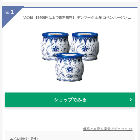
1
no.
父の日 【5400円以上で送料無料】 デンマーク 土産 コペンハーゲン ダニッシュクッキー 3缶セット お菓子缶 【251255】
ショップでみる
価格と在庫を
楽天
でチェック
>>
エイム(50代・男性)