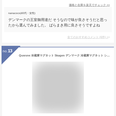
価格と在庫を
楽天
でチェック
>>
nanacoco(40代・女性)
デンマークの王室御用達だ そうなので味が良さそうだと思っ
たから選んでみました。 ばらまき用に良さそうですよね
全てのおすすめコメント
(
6
件)
>
13
no.
Quwsne 冷蔵庫マグネット Skagen デンマーク 冷蔵庫マグネット シティ 旅行 お土産 ツーリスト ギフト 3D クラシック ランドマーク ハンドメイド クラフト ホームデコレーション -2077