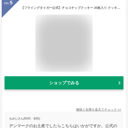
5
no.
【フライングタイガー公式】チョコチップクッキー 20枚入り クッキー缶 お菓子 洋菓子 焼き菓子 パーティー party 手土産 ギフト お土産 プレゼント スイーツ 大量購入対象 まとめ買い 北欧
ショップでみる
価格と在庫を
楽天
でチェック
>>
もみじさん(50代・女性)
デンマークのお土産でしたらこちらはいかがですか。公式の