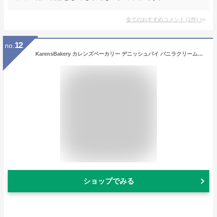
全てのおすすめコメント
(
1
件)
>
12
no.
KarensBakery カレンズベーカリー デニッシュパイ バニラクリーム107g 王室御用達 ホワイトデー お返し お土産 デンマーク土産 デンマークみやげ
ショップでみる