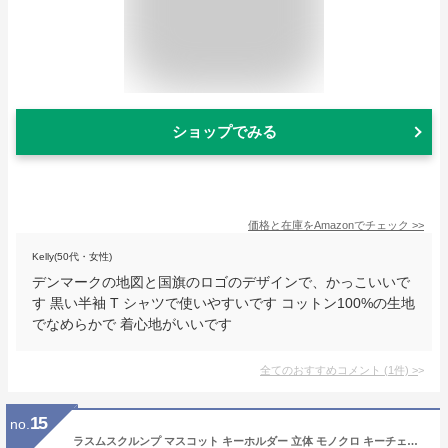
ショップでみる
価格と在庫を
Amazon
でチェック
>>
Kelly(50代・女性)
デンマークの地図と国旗のロゴのデザインで、かっこいいで
す 黒い半袖 T シャツで使いやすいです コットン100%の生地
でなめらかで 着心地がいいです
全てのおすすめコメント
(
1
件)
>
15
no.
ラスムスクルンプ マスコット キーホルダー 立体 モノクロ キーチェーン rasmusklump デンマーク クマ キャラクター 動物 かわいい おしゃれ 北欧 北欧雑貨 雑貨 海外 ギフト プレゼント