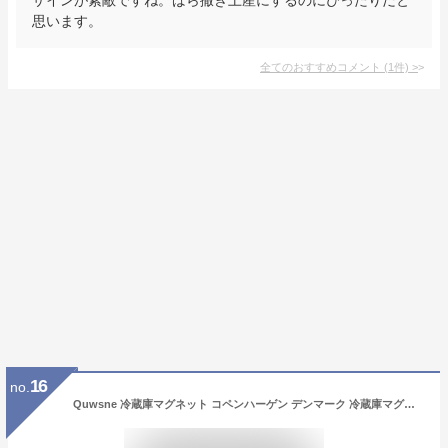
思います。
全てのおすすめコメント
(
1
件)
>
16
no.
Quwsne 冷蔵庫マグネット コペンハーゲン デンマーク 冷蔵庫マグネット シティ 旅行 お土産 ツーリスト ギフト 3D クラシック ランドマーク ハンドメイド クラフト ホームデコレーション -3894