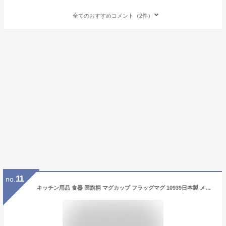
全てのおすすめコメント（2件）
11
no.
キッチン用品 食器 国旗柄 マグカップ フラッグマグ 10939日本製 メキシコ イングランド カナダ ブラジル 韓国 中国 アメリカ デンマーク イギリス フランス ドイツ オランダ イタリア 日本 スウェーデン スイス アルゼン ギリシャ オーストラリア 他