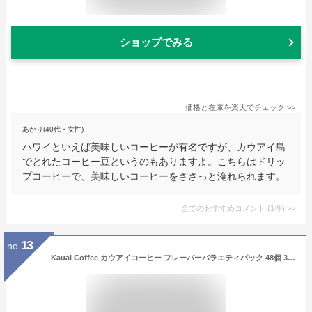
ショップでみる
価格と在庫を
楽天
でチェック
>>
あかり(40代・女性)
ハワイといえば美味しいコーヒーが有名ですが、カウアイ島
でとれたコーヒー豆というのもありますよ。こちらはドリッ
プコーヒーで、美味しいコーヒーをささっと淹れられます。
全てのおすすめコメント
(
1
件)
>
13
no.
Kauai Coffee カウアイコーヒー フレーバーバラエティパック 48個 3フレーバー キューリグ用 ポッド K-Cup お試し Flavor Variety Pack 48 Count