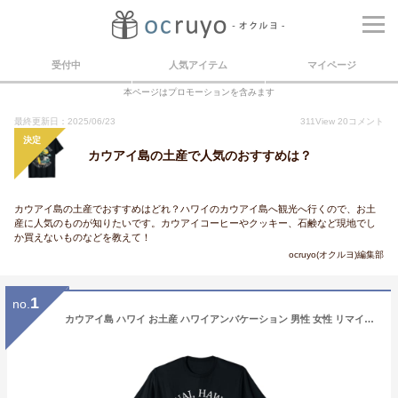
受付中
人気アイテム
マイページ
本ページはプロモーションを含みます
最終更新日：2025/06/23
311
View
20
コメント
決定
カウアイ島の土産で人気のおすすめは？
カウアイ島の土産でおすすめはどれ？ハワイのカウアイ島へ観光へ行くので、お土
産に人気のものが知りたいです。カウアイコーヒーやクッキー、石鹸など現地でし
か買えないものなどを教えて！
ocruyo(オクルヨ)編集部
1
no.
カウアイ島 ハワイ お土産 ハワイアンバケーション 男性 女性 リマインダー Tシャツ