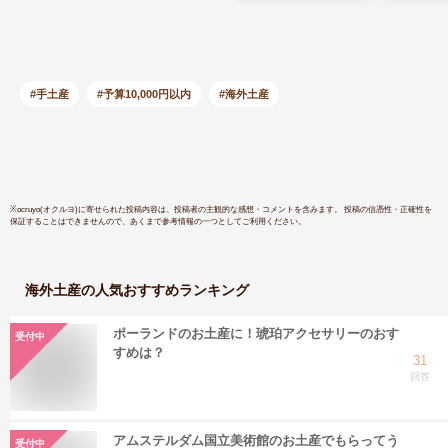
ャツ
アン ヤシ
ランティッ
ツ
#手土産
#予算10,000円以内
#海外土産
※
ocruyo(オクルヨ)
に寄せられた投稿内容は、投稿者の主観的な感想・コメントを含みます。 投稿の信憑性・正確性を
保証することはできませんので、あくまで参考情報の一つとしてご利用ください。
海外土産
の人気おすすめランキング
ポーランドのお土産に！琥珀アクセサリーのおす
受付中
すめは？
31
回答
アムステルダム国立美術館のお土産でもらってう
受付中