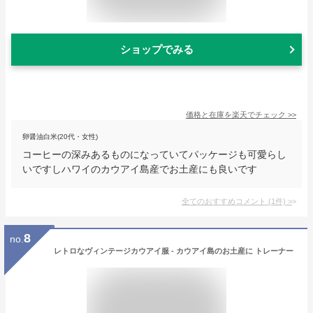
ショップでみる
価格と在庫を
楽天
でチェック
>>
卵醤油白米(20代・女性)
コーヒーの深みあるものになっていてパッケージも可愛らし
いですしハワイのカウアイ島産でお土産にも良いです
全てのおすすめコメント
(
1
件)
>
8
no.
レトロなヴィンテージカウアイ服 - カウアイ島のお土産に トレーナー