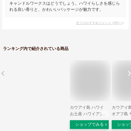
キャンドルワークスはどうでしょう。ハワイらしさを感じら
れる良い香りと、かわいいパッケージが魅力です。
全てのおすすめコメント
(
3
件)
>
ランキング内で紹介されている商品
カウアイ島 ハワイ
カウアイ島
お土産 ハワイアンバ
オアフ島 
ケーション 男性 女
ビーチ ア
ショップでみる
ショッ
性 リマインダー Tシ
ト お土産