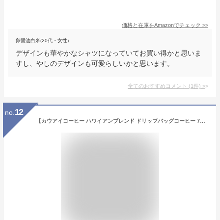
価格と在庫を
Amazon
でチェック
>>
卵醤油白米(20代・女性)
デザインも華やかなシャツになっていてお買い得かと思いま
すし、やしのデザインも可愛らしいかと思います。
全てのおすすめコメント
(
1
件)
>
12
no.
【カウアイコーヒー ハワイアンブレンド ドリップバッグコーヒー 7P】 ドリップコーヒー カウアイコーヒー カウアイ島 アメリカ コーヒー 農園 ハワイアン ギフト プレゼント 贈り物 お土産 土産 手土産 ハワイ ドリップ珈琲 ドリップ 自家焙煎 ハワイアンコーヒー カフカ