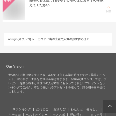
熱海のお土産で日持ちするものなどおすすめを教
受付中
えてください
77
回答
ocruyo(オクルヨ)
カウアイ島の土産で人気のおすすめは？
Our Vision
大切な人に贈り物をするとき、あなたは何を基準に選びますか？季節のイベ
ント、贈る相手、予算など選ぶ基準はさまざま。ocruyo(オクルヨ）では、プ
レゼントを贈る相手と同世代の人が本当にもらってうれしいプレゼントをラ
ンキングでご紹介。本当に喜ばれるプレゼントを選んで、贈る相手を幸せに
しましょう。
Ｇランキング
だれどこ
お湯たび
わたしと、暮らし。
キテミヨ
ベストオイシー
モノスポ
野に行く。
カウナラ