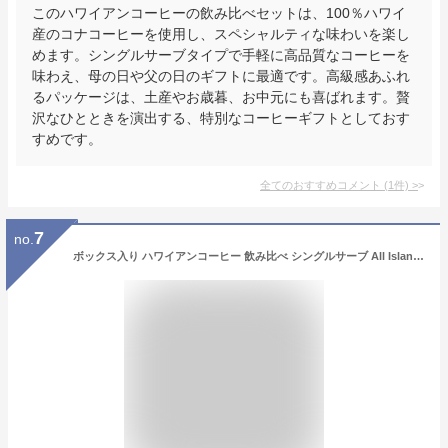
このハワイアンコーヒーの飲み比べセットは、100％ハワイ
産のコナコーヒーを使用し、スペシャルティな味わいを楽し
めます。シングルサーブタイプで手軽に高品質なコーヒーを
味わえ、母の日や父の日のギフトに最適です。高級感あふれ
るパッケージは、土産やお歳暮、お中元にも喜ばれます。贅
沢なひとときを演出する、特別なコーヒーギフトとしておす
すめです。
全てのおすすめコメント
(
1
件)
>
7
no.
ボックス入り ハワイアンコーヒー 飲み比べ シングルサーブ All Islands ハワイ諸島 5袋セットドリップタイプ 100％ハワイ産 ハワイ島 カウアイ島 マウイ島 モロカイ島 オアフ島アイカネ 土産 母の日 父の日 お中元 ギフト プレゼント 高級