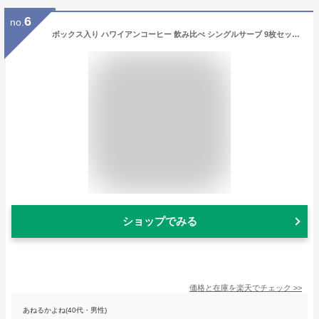
6
no.
ボックス入り ハワイアンコーヒー 飲み比べ シングルサーブ 9枚セット All area母の日 父の日 ドリップタイプ 100％ ハワイ産 コナコーヒー カウコーヒー スペシャルティコーヒー アイカネ 土産 お歳暮 お中元 ギフト プレゼント 高級
ショップでみる
価格と在庫を
楽天
でチェック
>>
あねるかよね(40代・男性)