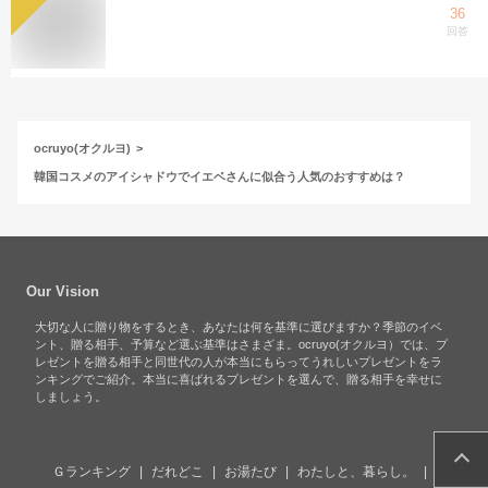
36
回答
ocruyo(オクルヨ)
韓国コスメのアイシャドウでイエベさんに似合う人気のおすすめは？
Our Vision
大切な人に贈り物をするとき、あなたは何を基準に選びますか？季節のイベ
ント、贈る相手、予算など選ぶ基準はさまざま。ocruyo(オクルヨ）では、プ
レゼントを贈る相手と同世代の人が本当にもらってうれしいプレゼントをラ
ンキングでご紹介。本当に喜ばれるプレゼントを選んで、贈る相手を幸せに
しましょう。
Ｇランキング
だれどこ
お湯たび
わたしと、暮らし。