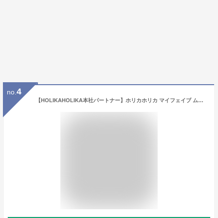
4
no.
【HOLIKAHOLIKA本社パートナー】ホリカホリカ マイフェイブ ムードアイパレット 8g (全4色) シャドウパレットアイシャドウ パレット アイシャドウ アイシャドー シャドウ アイメイク メイクアップ シャドウパレット 韓国コスメ 海外通販