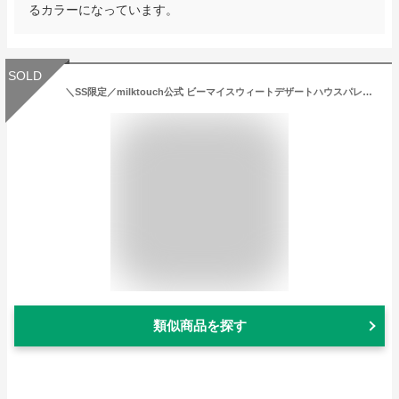
るカラーになっています。
SOLD
＼SS限定／milktouch公式 ビーマイスウィートデザートハウスパレット （ 韓国コスメ / グリッター / アイシャドウ / アイメイク / キラキラ / 涙袋 / メイク / 涙袋ライナー / 垢抜け / アイシャドウパレット / アイパレット / ラメ / クリーム / ベース / メイクアップ )
類似商品を探す