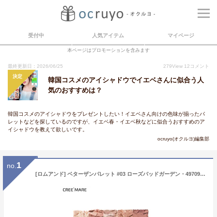
受付中
人気アイテム
マイページ
本ページはプロモーションを含みます
最終更新日：2026/06/25
279
View
12
コメント
決定
韓国コスメのアイシャドウでイエベさんに似合う人
気のおすすめは？
韓国コスメのアイシャドウをプレゼントしたい！イエベさん向けの色味が揃ったパ
レットなどを探しているのですが、イエベ春・イエベ秋などに似合うおすすめのア
イシャドウを教えて欲しいです。
ocruyo(オクルヨ)編集部
1
no.
[ロムアンド] ベターザンパレット #03 ローズバッドガーデン・49709 コスメ cosme【MAKEUP】ロムアンド romand romnd ロマンド アイシャドウ アイ シャドウ パレット マット ラメ グリッター ピンク コーラル 茶色 ブラウン モーブ SNS 人気 韓国コスメセール【C限+】