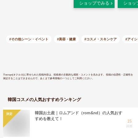
ショップでみる
ショッ
ン・49709 コスメ
cosme【MAKEUP】
ロムアンド romand
romnd ロマンド アイ
シャドウ アイ シャ
ドウ パレット マッ
#その他シーン・イベント
#美容・健康
#コスメ・スキンケア
#アイ
ト ラメ グリッター
ピンク コーラル 茶
色 ブラウン モーブ
SNS 人気 韓国コス
メセール【C限+】
※
ocruyo(オクルヨ)
に寄せられた投稿内容は、投稿者の主観的な感想・コメントを含みます。 投稿の信憑性・正確性を
保証することはできませんので、あくまで参考情報の一つとしてご利用ください。
韓国コスメ
の人気おすすめランキング
韓国お土産｜ロムアンド（rom&nd）の人気おす
決定
すめを教えて！
15
回答