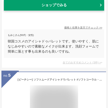
ショップでみる
価格と在庫を
楽天
でチェック
>>
もみじさん(50代・女性)
韓国コスメのアイシャドゥパレットです。使いやすく、肌に
なじみやすいので素敵なメイクが出来ます。洗顔フォームで
簡単に落とす事も出来るのも良いですね。
全てのおすすめコメント
(
3
件)
>
5
no.
[ピーチシー] ソフトムードアイシャドウパレット #ソフトコーラル・50724 コスメ cosme 【MAKEUP】PeachC アイシャドウ パレット アイ シャドウ ブラウン 茶色 コーラル オレンジ ベージュ ゴールド ピンク マット ラメ 韓国 韓国コスメ ピーチシー