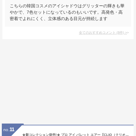
こちらの韓国コスメのアイシャドウはグリッターの輝きも華
やかで、7色セットになっているのもいいです。高発色・高
密着でよれにくく、立体感のある目元が持続します
全てのおすすめコメント
(
8
件)
>
11
no.
★新コレクション発売!★ プロ アイ パレット エアー【CLIO（クリオ）公式】 / 12色 アイシャドウ 定番 人気 デイリー 多色 メイク 韓国 コスメ