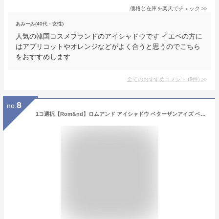
価格と在庫を
楽天
でチェック
>>
あみーみ(40代・女性)
人気の韓国コスメブランドのアイシャドウです イエベの方に
はアプリコットやオレンジなどがよく合うと思うのでこちら
をおすすめします
全てのおすすめコメント
(
9
件)
>
8
no.
1コ選択【Rom&nd】ロムアンド アイシャドウ ベターザンアイズ ベターザンパレット アイシャドウパレット 韓国コスメ romand 【海外通販】