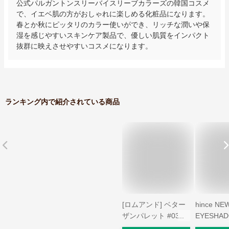
公式パルガントンスリーバイスリーブカラーズの韓国コスメ
で、イエベ肌の方がおしゃれに楽しめる化粧品になります。
春とか秋にピッタリのカラー使いができ、リッチな潤いや保
湿を感じやすいスキンケア製品で、優しい肌質をインパクト
抜群に映えさせやすいコスメになります。
ランキング内で紹介されている商品
[ロムアンド] ベター
hince NE
ザンパレット #03 ロ
EYESHA
ーズバッドガーデ
PALETTE