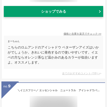
ショップでみる
価格と在庫を
楽天
でチェック
>>
まーちゅん
こちらのロムアンドのアイシャドウ ベターザンアイズはいか
がでしょうか。きれいに発色するので使いやすいです。イエ
ベの方ならオレンジ系など温かみのあるカラーが似合います
よ。オススメします。
全てのおすすめコメント
(
7
件)
>
9
no.
＼イニスフリー／ エッセンシャル ニュートラル アイシャドウパレット 8.3~8.7g/ アイシャドウ / アイメイク / アイシャドウパレット / 韓国コスメ /innisfree/essential shadow palette